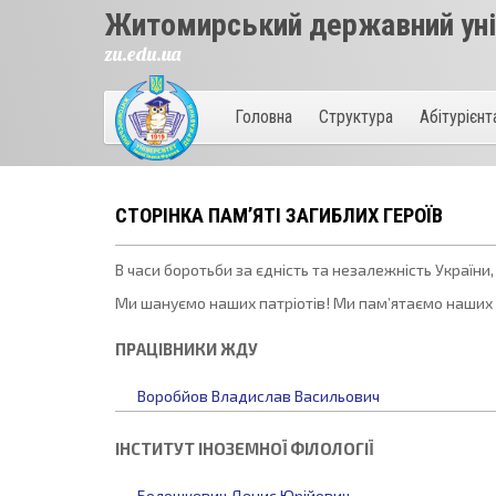
Житомирський державний унів
zu.edu.ua
Головна
Структура
Абітурієн
СТОРІНКА ПАМ’ЯТІ ЗАГИБЛИХ ГЕРОЇВ
В часи боротьби за єдність та незалежність України
Ми шануємо наших патріотів! Ми пам’ятаємо наших г
ПРАЦІВНИКИ ЖДУ
Воробйов Владислав Васильович
ІНСТИТУТ ІНОЗЕМНОЇ ФІЛОЛОГІЇ
Болошкевич Денис Юрійович