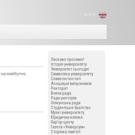
19,75
°C
Ласкаво просимо!
Історія університету
Університет сьогодні
ю на майбутнє.
Символіка університету
Славетні постаті
Асоціація випускників
Ректорат
Вчена рада
Рада ректорів
Опікунська рада
Студентське братство
Музеї університету
Юридична клініка
Кар’єр-центр
Газета «Універсум»
Сторінка пам’яті