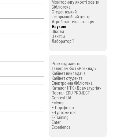
Моніторингу якості освіти
Бібліотека
Студентський
інформаційний центр
Агробіологічна станція
Наукові:
Школи
Центри
Лабораторії
Розклад занять
Телеграм-бот «Розклад»
Кабінет викладача
Кабінет студента
Електронна бібліотека
Каталог НТК «Драматургія»
Портал ZDU PROJECT
Contest.UA
Eolymp
E-Портфоліо
E-Гуртожиток
E-Training
Enter
Experience