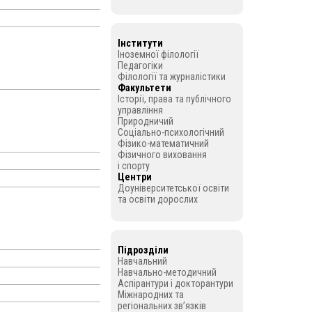
Інститути
Іноземної філології
Педагогіки
Філології та журналістики
Факультети
Історії, права та публічного
управління
Природничий
Соціально-психологічний
Фізико-математичний
Фізичного виховання
і спорту
Центри
Доуніверситетської освіти
та освіти дорослих
Підрозділи
Навчальний
Навчально-методичний
Аспірантури і докторантури
Міжнародних та
регіональних зв’язків