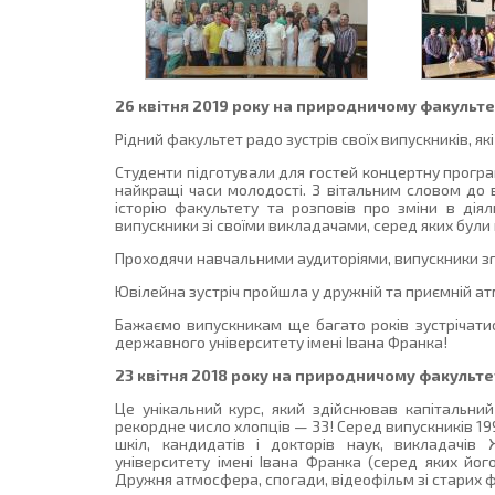
26 квітня 2019 року на природничому факультет
Рідний факультет радо зустрів своїх випускників, які
Студенти підготували для гостей концертну програм
найкращі часи молодості. З вітальним словом до 
історію факультету та розповів про зміни в діял
випускники зі своїми викладачами, серед яких бул
Проходячи навчальними аудиторіями, випускники згад
Ювілейна зустріч пройшла у дружній та приємній а
Бажаємо випускникам ще багато років зустрічати
державного університету імені Івана Франка!
23 квітня 2018 року на природничому факультет
Це унікальний курс, який здійснював капітальни
рекордне число хлопців — 33! Серед випускників 199
шкіл, кандидатів і докторів наук, викладачів
університету імені Івана Франка (серед яких йог
Дружня атмосфера, спогади, відеофільм зі старих 