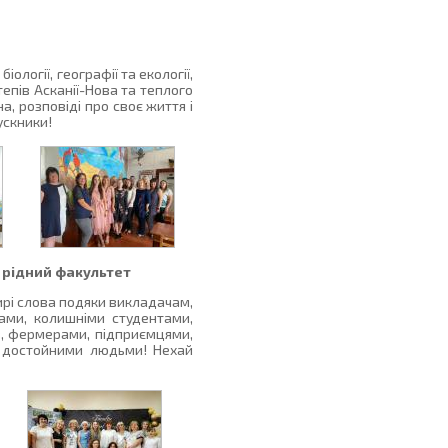
ології, географії та екології,
епів Асканії-Нова та теплого
, розповіді про своє життя і
ускники!
а рідний факультет
 щирі слова подяки викладачам,
вами, колишніми студентами,
в, фермерами, підприємцями,
і достойними людьми! Нехай