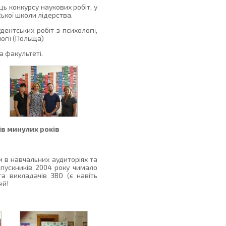
ь конкурсу наукових робіт, у
ької школи лідерства.
ентських робіт з психології,
огії (Польща)
а факультеті.
ів минулих років
и в навчальних аудиторіях та
ипускників 2004 року чимало
 та викладачів ЗВО (є навіть
ей!