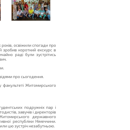
 років, освіжили спогади про
й зробив короткий екскурс в
ичайно раді були зустрітись
вич.
зи.
відями про сьогодення.
му факультеті Житомирського
удентських подружніх пар і
одистів, завучів і директорів
, Житомирського державного
ивної республіки Німеччини.
или цю зустріч незабутньою.