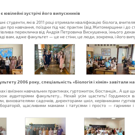
 ювілейні зустрічі його випускників
і студенти, які в 2011 році отримали кваліфікацію біолога, вчителя бі
ди про навчання, поїздки під час практик (від Житомирщини і до ст
івлива перекличка від Андрія Петровича Вискушенка, їхнього декана
аді вам, адже факультет — це не стіни, це люди, зокрема, і його вип
ьтету 2006 року, спеціальність «Біологія і хімія» завітали н
парах і виїзних навчальних практиках, гуртожиток, біостанція... А ще
рож аудиторіями факультету... Нехай усім щастить! Гордимося 
ми, вихователями садочків, директорами шкіл, керівниками гурткі
бораторій, щасливими мамами і татусями і просто — гарними 