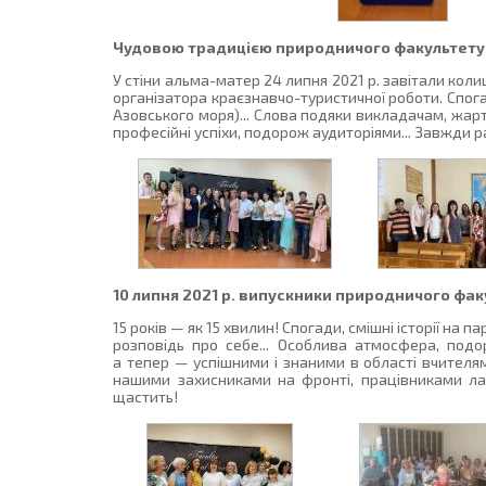
Чудовою традицією природничого факультету є
У стіни альма-матер 24 липня 2021 р. завітали колишн
організатора краєзнавчо-туристичної роботи. Спога
Азовського моря)... Слова подяки викладачам, жарт
професійні успіхи, подорож аудиторіями... Завжди р
10 липня 2021 р. випускники природничого факул
15 років — як 15 хвилин! Спогади, смішні історії на 
розповідь про себе... Особлива атмосфера, подо
а тепер — успішними і знаними в області вчителя
нашими захисниками на фронті, працівниками ла
щастить!