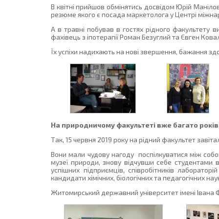
В квітні прийшов обмінятись досвідом Юрій Манілов
резюме якого є посада маркетолога у Центрі міжнар
А в травні побував в гостях рідного факультету в
фахівець з іпотерапії Роман Безуглий та Євген Кова
Їх успіхи надихають на нові звершення, бажання здо
На природничому факультеті вже багато років 
Так, 15 червня 2019 року на рідний факультет завітал
Вони мали чудову нагоду поспілкуватися між собою
музеї природи, знову відчувши себе студентами в
успішних підприємців, співробітників лабораторій
кандидати хімічних, біологічних та педагогічних нау
Житомирський державний університет імені Івана