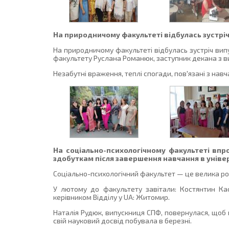
На природничому факультеті відбулась зустріч
На природничому факультеті відбулась зустріч випус
факультету Руслана Романюк, заступник декана з в
Незабутні враження, теплі спогади, пов'язані з на
На соціально-психологічному факультеті впр
здобуткам після завершення навчання в уніве
Соціально-психологічний факультет — це велика роди
У лютому до факультету завітали: Костянтин Кас
керівником Відділу у UA: Житомир.
Наталія Рудюк, випускниця СПФ, повернулася, щоб п
свій науковий досвід побувала в березні.