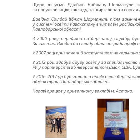
Щиро дякуємо Єділбаю Кабжану Шорманули за 
за популяризацію закладу, за щирі слова та спогади
Довідка. Єділбай Қабжан Шорманұли після закінче
у системі освіти Казахстану вчителем російської
Павлодарської області.
З 2004 року перейшов на державну службу, був п
Казахстан. Входив до складу обласної ради профсп
У 2007 році призначений заступником начальника 
У 2012 році здобув другу освіту за спеціальністю
РК у партнерстві з Університетом Дьюк, США. Був
У 2016-2017 рр був головою профспілок державни
адміністрації Павлодарської області.
Наразі працює у приватному закладі м. Астана.