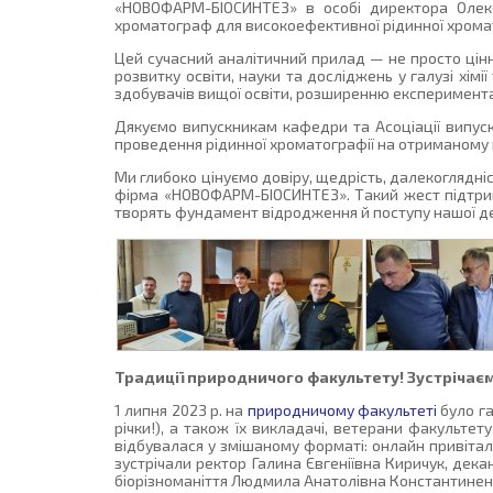
«НОВОФАРМ-БІОСИНТЕЗ» в особі директора Олек
хроматограф для високоефективної рідинної хромат
Цей сучасний аналітичний прилад — не просто цінн
розвитку освіти, науки та досліджень у галузі хімі
здобувачів вищої освіти, розширенню експеримента
Дякуємо випускникам кафедри та Асоціації випус
проведення рідинної хроматографії на отриманому
Ми глибоко цінуємо довіру, щедрість, далекоглядні
фірма «НОВОФАРМ-БІОСИНТЕЗ». Такий жест підтримк
творять фундамент відродження й поступу нашої 
Традиції природничого факультету! Зустрічаєм
1 липня 2023 р. на
природничому факультеті
було га
річки!), а також їх викладачі, ветерани факульте
відбувалася у змішаному форматі: онлайн привітал
зустрічали ректор Галина Євгеніївна Киричук, дек
біорізноманіття Людмила Анатолівна Константинен