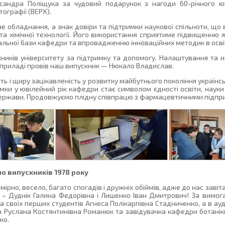
сандра Поліщука за чудовий подарунок з нагоди 60-річного 
ографії (ВЕРХ).
е обладнання, а знак довіри та підтримки наукової спільноти, що 
ї та хімічної технології. Його використання сприятиме підвищенню 
льної бази кафедри та впровадженню інноваційних методик в осві
кників університету за підтримку та допомогу. Налаштування та
 приладі провів наш випускник — Нюкало Владислав.
сть і щиру зацікавленість у розвитку майбутнього покоління україн
и у ювілейний рік кафедри стає символом єдності освіти, науки
держави. Продовжуємо плідну співпрацю з фармацевтичними підпр
о випускників 1978 року
мірно, весело, багато спогадів і дружніх обіймів, адже до нас завіт
ту – Дуднік Галина Федорівна і Лишенко Іван Дмитрович! За вимога
а своїх перших студентів Агнеса Полікарпівна Стадниченко, а в ау
ан Руслана Костянтинівна Романюк та завідувачка кафедри ботанік
ко.