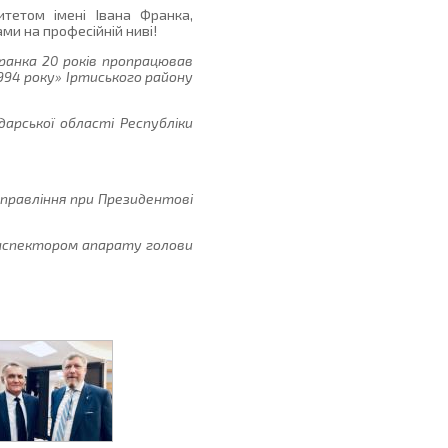
етом імені Івана Франка,
ми на професійній ниві!
Франка 20 років пропрацював
994 року» Іртиського району
арської області Республіки
 управління при Президентові
 інспектором апарату голови