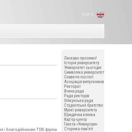
39,00
°C
Ласкаво просимо!
Історія університету
Університет сьогодні
Символіка університету
Славетні постаті
Асоціація випускників
Ректорат
Вчена рада
Рада ректорів
Опікунська рада
Студентське братство
Музеї університету
Юридична клініка
Кар’єр-центр
Газета «Універсум»
Сторінка пам’яті
м і благодійникам ТОВ фірма