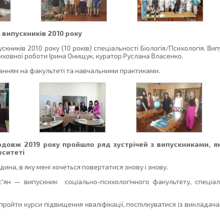
 випускників 2010 року
кників 2010 року (10 років) спеціальності Біологія/Психологія. Ви
иховної роботи Ірина Онищук, куратор Руслана Власенко.
вчанням на факультеті та навчальними практиками.
одовж 2019 року пройшло ряд зустрічей з випускниками, як
рситеті
на, в яку мені хочеться повертатися знову і знову.
'ян — випускник соціально-психологічного факультету, спеціал
ройти курси підвищення кваліфікації, поспілкуватися із викладача