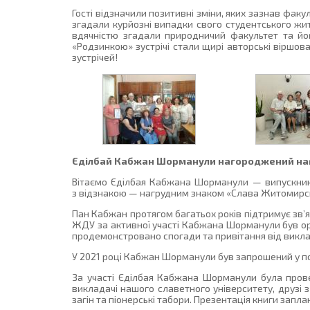
Гості відзначили позитивні зміни, яких зазнав факул
згадали курйозні випадки свого студентського жит
вдячністю згадали природничий факультет та його
«Родзинкою» зустрічі стали щирі авторські віршов
зустрічей!
Єділбай Кабжан Шорманули нагороджений наг
Вітаємо Єділбая Кабжана Шорманули — випускника 
з відзнакою — нагрудним знаком «Слава Житомирсь
Пан Кабжан протягом багатьох років підтримує зв’я
ЖДУ за активної участі Кабжана Шорманули був орга
продемонстровано спогади та привітання від виклад
У 2021 році Кабжан Шорманули був запрошений у пос
За участі Єділбая Кабжана Шорманули була прове
викладачі нашого славетного університету, друзі з
загін та піонерські табори. Презентація книги запла