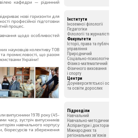
ювілею кафедри — рідинний
відкриває нові горизонти для
Інститути
якості професійної підготовки
Іноземної філології
тній процес.
Педагогіки
Філології та журналістики
 навчання щодо особливостей
Факультети
Історії, права та публічного
управління
ських науковців колективу ТОВ
Природничий
 та промисловості, що разом
Соціально-психологічний
иємствами України!
Фізико-математичний
Фізичного виховання
і спорту
Центри
Доуніверситетської освіти
та освіти дорослих
Підрозділи
али випускники 1978 року (45-
Навчальний
ми часу, зустріч випускників
Навчально-методичний
диторіях навчального корпусу
Аспірантури і докторантури
и, біоресурсів та збереження
Міжнародних та
регіональних зв’язків