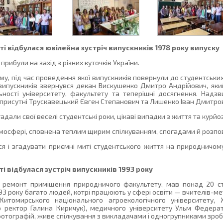
і відбулася ювілейна зустріч випускників 1978 року випуску
 прибули на захід з різних куточків України.
у, під час проведення якої випускників повернули до студентських
випускників звернувся декан Вискушенко Дмитро Андрійович, яки
ьності університету, факультету та теперішні досягнення. Надзв
и присутні Трускавецький Євген Степанович та Лишенко Іван Дмитро
али свої веселі студентські роки, цікаві випадки з життя та курйо
тмосфері, сповнена теплим щирим спілкуванням, спогадами й розпо
ся і згадувати приємні миті студентського життя на природничо
і відбулася зустріч випускників 1993 року
й ремонт приміщення природничого факультету, мав понад 20 ст
3 року багато людей, котрі працюють у сфері освіти — вчителів-мет
 Житомирського національного агроекологічного університету
о ректор Галина Киричук), медичного університету Ульм Федерат
фотографій, живе спілкування з викладачами і одногрупниками зроб