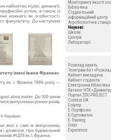
Моніторингу якості освіти
их кабінетах, музеї, деканаті,
Бібліотека
рофесійні успіхи, а також із
Студентський
нні кожного як особистості.
інформаційний центр
ист факультету. До наступних
Агробіологічна станція
Наукові:
Школи
Центри
Лабораторії
Розклад занять
Телеграм-бот «Розклад»
тету імені Івана Франка»
Кабінет викладача
Кабінет студента
у ім. І. Франка 1984 року —
Електронна бібліотека
Каталог НТК «Драматургія»
Портал ZDU PROJECT
дної alma mater. До 100-річчя
Contest.UA
ися випускники різних років,
Eolymp
E-Портфоліо
E-Гуртожиток
і України.
E-Training
Enter
и якої є самі ж випускники,
Experience
я і дозвілля, про будівельний
ників ЖДПІ ім. І. Франка.