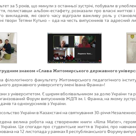
ьтет за 5 років, що минули з останньої зустрічі, побували в улюблен
тя, полиставши альбом-естафету, розказали про власні життєві і п
 викладачів, які свого часу відіграли важливу роль у становле
ані твори Тетяни Кутько – ода на честь випускників та адресний л
рудним знаком «Слава Житомирського державного універси
філологічного факультету Житомирського педагогічного інститут
кого державного університету імені Івана Франка»!
зки з університетом. Є щирим вболівальником за долю України та рі
нізований Форум випускників ЖДПІ ім. І. Франка, на якому зустріл
ачів та однокурсників з України.
ольство України в Казахстані на святкування 30-річчя Незалежност
дена велика робота над створенням книги «Alma Mater», героям
 України. Це спогади про студентське життя в Україні, про навчанн
нована на 12 листопада у рамках ІІ республіканського Форуму випуск