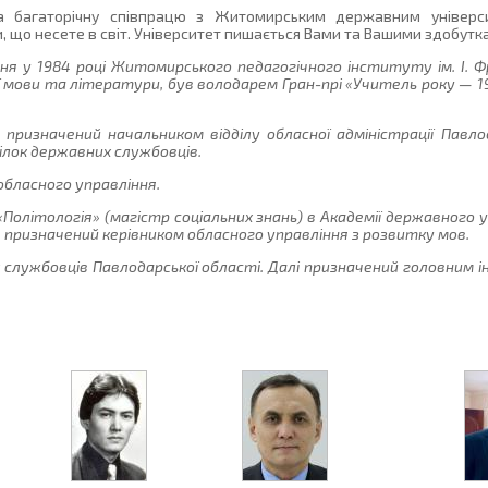
багаторічну співпрацю з Житомирським державним університ
, що несете в світ. Університет пишається Вами та Вашими здобутка
ння у 1984 році Житомирського педагогічного інституту ім. І. 
 мови та літератури, був володарем Гран-прі «Учитель року — 1
ризначений начальником відділу обласної адміністрації Павлод
ілок державних службовців.
обласного управління.
 «Політологія» (магістр соціальних знань) в Академії державного
 призначений керівником обласного управління з розвитку мов.
х службовців Павлодарської області. Далі призначений головним