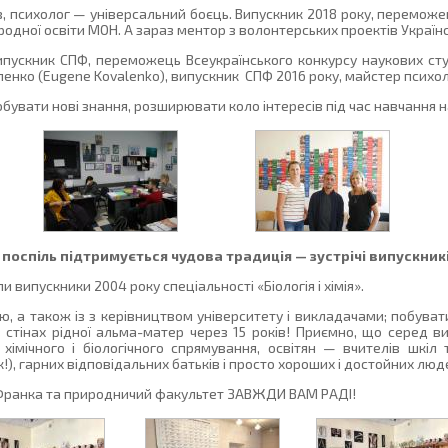
, психолог — універсальний боєць. Випускник 2018 року, переможец
одної освіти МОН. А зараз ментор з волонтерських проектів Українс
ипускник СПФ, переможець Всеукраїнського конкурсу наукових студ
ленко (Eugene Kovalenko), випускник СПФ 2016 року, майстер психол
бувати нові знання, розширювати коло інтересів під час навчання н
поспіль підтримується чудова традиція — зустрічі випускник
и випускники 2004 року спеціальності «Біологія і хімія».
, а також із з керівництвом університету і викладачами; побуват
 стінах рідної альма-матер через 15 років! Приємно, що серед в
 хімічного і біологічного спрямування, освітян — вчителів шкіл
к!), гарних відповідальних батьків і просто хороших і достойних люд
 Франка та природничий факультет ЗАВЖДИ ВАМ РАДІ!