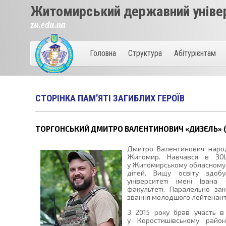
Житомирський державний універ
zu.edu.ua
Головна
Структура
Абітурієнтам
СТОРІНКА ПАМ’ЯТІ ЗАГИБЛИХ ГЕРОЇВ
ТОРГОНСЬКИЙ ДМИТРО ВАЛЕНТИНОВИЧ «ДИЗЕЛЬ» (26
Дмитро Валентинович народ
Житомир. Навчався в З
у Житомирському обласному 
дітей. Вищу освіту здо
університеті імені Івана
факультеті. Паралельно за
звання молодшого лейтенант
З 2015 року брав участь в
у Коростишівському райо