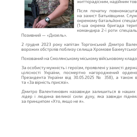
життєрадісним, надійним тов
Після початку повномасшта
на захист Батьківщини. Служи
окремому батальйоні спеціал
(1-ша окрема бригада терит
командира 2-ї роти спеціаль
Позивний — «Дизель».
2 грудня 2023 року капітан Торгонський Дмитро Вален
ворожих обстрілів поблизу селища Хромове Бахмутського
Похований на Смолянському міському військовому кладо
За особисту мужність і героїзм, проявлені у захисті дер
цілісності України, посмертно нагороджений ордено
Президента України від 30.05.2025 № 358), а також в
та «За вірність присязі».
Дмитро Валентинович назавжди залишиться в наших с
лідер і людина великої сили духу, яка завжди підні
за принципом «Хто, якщо не я».