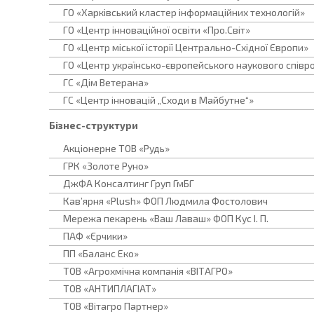
ГО «Харківський кластер інформаційних технологій»
ГО «Центр інноваційної освіти «Про.Світ»
ГО «Центр міської історії Центрально-Східної Європи»
ГО «Центр українсько-європейського наукового співро
ГС «Дім Ветерана»
ГС «Центр інновацій „Сходи в Майбутне“»
Бізнес-структури
Акціонерне ТОВ «Рудь»
ГРК «Золоте Руно»
ДжФА Консалтинг Груп ГмБГ
Кав’ярня «Plush» ФОП Людмила Фостолович
Мережа пекарень «Ваш Лаваш» ФОП Кус І. П.
ПАФ «Єрчики»
ПП «Баланс Еко»
ТОВ «Агрохмічна компанія «ВІТАГРО»
ТОВ «АНТИПЛАГІАТ»
ТОВ «Вітагро Партнер»