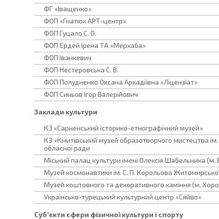
ФГ «Іващенко»
ФОП «Гнатюк АРТ-центр»
ФОП Гуцало С. О.
ФОП Ердей Ірена ТА «Мерхаба»
ФОП Іванкевич
ФОП Нестеровська С. В.
ФОП Полудненко Оксана Аркадіївна «Ліцензіат»
ФОП Синьов Ігор Валерійович
Заклади культури
КЗ «Сарненський історико-етнографічний музей»
КЗ «Кмитівський музей образотворчого мистецтва ім.
обласної ради
Міський палац культури імені Олексія Шабельника (м. 
Музей космонавтики ім. С. П. Корольова Житомирсько
Музей коштовного та декоративного каміння (м. Хоро
Українсько-турецький культурний центр «Сяйво»
Суб’єкти сфери фізичної культури і спорту