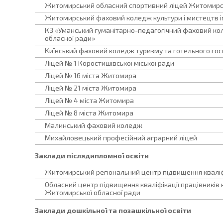
Житомирський обласний спортивний ліцей Житомирсь
Житомирський фаховий коледж культури і мистецтв ім
КЗ «Уманський гуманітарно-педагогічний фаховий коле
обласної ради»
Київський фаховий коледж туризму та готельного го
Ліцей № 1 Коростишівської міської ради
Ліцей № 16 міста Житомира
Ліцей № 21 міста Житомира
Ліцей № 4 міста Житомира
Ліцей № 8 міста Житомира
Малинський фаховий коледж
Михайловецький професійний аграрний ліцей
Заклади післядипломної освіти
Житомирський регіональний центр підвищення кваліф
Обласний центр підвищення кваліфікації працівників 
Житомирської обласної ради
Заклади дошкільної та позашкільної освіти