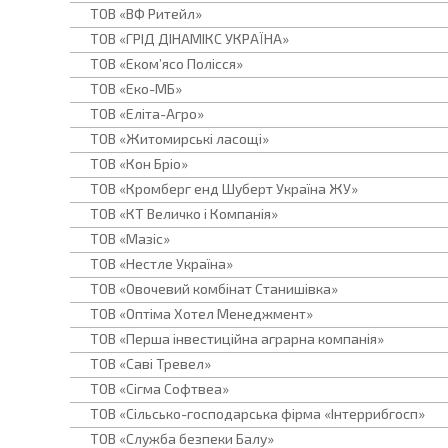
ТОВ «ВФ Ритейл»
ТОВ «ГРІД ДІНАМІКС УКРАЇНА»
ТОВ «Еком’ясо Полісся»
ТОВ «Еко-МБ»
ТОВ «Еліта-Агро»
ТОВ «Житомирські ласощі»
ТОВ «Кон Бріо»
ТОВ «Кромберг енд Шуберт Україна ЖУ»
ТОВ «КТ Величко і Компанія»
ТОВ «Мазіс»
ТОВ «Нестле Україна»
ТОВ «Овочевий комбінат Станишівка»
ТОВ «Оптіма Хотел Менеджмент»
ТОВ «Перша інвестиційна аграрна компанія»
ТОВ «Саві Тревел»
ТОВ «Сігма Софтвеа»
ТОВ «Сільсько-господарська фірма «Інтеррибгосп»
ТОВ «Служба безпеки Балу»