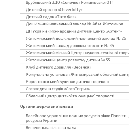
Врублівський ЗДО «Сонечко» Романівської ОТГ
Дитячий простір «Clever kitty»
Дитячий садок «Тато Фея»
Дошкільний навчальний заклад № 46 м. Житомира
ДП України «Міжнародний дитячий центр „Артек“»
Житомирський дошкільний навчальний заклад № 26
Житомирський заклад дошкільної освіти № 34
Житомирський міський Центр науково-технічної творчо
Житомирський центр розвитку дитини № 55
Клуб дитячого дозвілля «Веселка»
Комунальна установа «Житомирський обласний центр
Коростишівський Будинок дитячої творчості
Логопедична студія «ЛогоТигрик»
Обласний центр дитячої та юнацької творчості
Органи державної влади
Басейнове управління водних ресурсів річки Прип’ят
ресурсів України
Вишевицька сільська рада