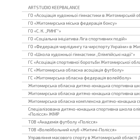
ARTSTUDIO KEEPBALANCE
ГО «Асоціація художньої гімнастики в Житомирській о
ГО «Житомирська міська федерація боксу»
ГО «С. К. „РИНГ“»
ГО «Соціальна ініціатива Ліга спортивних подій»
ГО «Федерація чирлідингу та чирспорту України» в Жи
ГО «Школа художньої гімнастики „Олімпійські надії“»
ГС «Асоціація спортивної боротьби Житомирської обла
ГС «Житомирська обласна асоціація футболу»
ГС «Житомирська обласна федерація волейболу»
Житомирська обласна дитячо-юнацька спортивна ш
Житомирська обласна дитячо-юнацька спортивна школ
Житомирська обласна комплексна дитячо-юнацька с
Спеціалізована дитячо-юнацька спортивна школа олі
«Полісся» ЖМР
ТОВ «Академія футболу «Полісся»
ТОВ «Волейбольний клуб «Житичі-Полісся»
Управління масового спорту в Житомирській області 