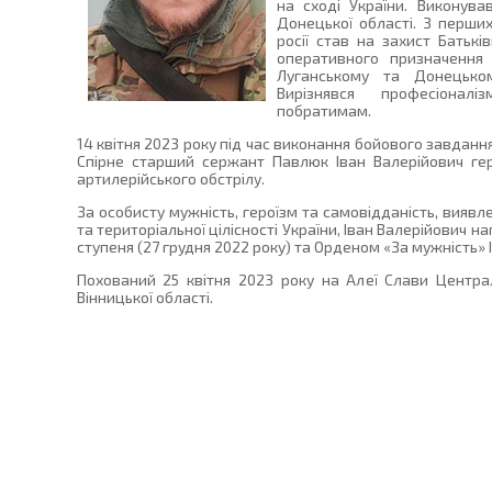
на сході України. Виконува
Донецької області. З перши
росії став на захист Батькі
оперативного призначення 
Луганському та Донецьком
Вирізнявся професіонал
побратимам.
14 квітня 2023 року під час виконання бойового завданн
Спірне старший сержант Павлюк Іван Валерійович гер
артилерійського обстрілу.
За особисту мужність, героїзм та самовідданість, виявл
та територіальної цілісності України, Іван Валерійович 
ступеня (27 грудня 2022 року) та Орденом «За мужність» I
Похований 25 квітня 2023 року на Алеї Слави Центра
Вінницької області.