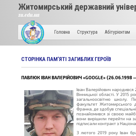
Житомирський державний універ
zu.edu.ua
Головна
Структура
Абітурієнтам
СТОРІНКА ПАМ’ЯТІ ЗАГИБЛИХ ГЕРОЇВ
ПАВЛЮК ІВАН ВАЛЕРІЙОВИЧ «GOOGLE» (26.06.1998 —
Іван Валерійович народився 2
Вінницької області. У 2015 р
загальноосвітню школу. П
факультет Житомирського д
Франка, де здобув спеціальніс
познайомився зі своєю май
вони вирішили перейти на з
підписали контракт з Націона
З лютого 2019 року Іван бр