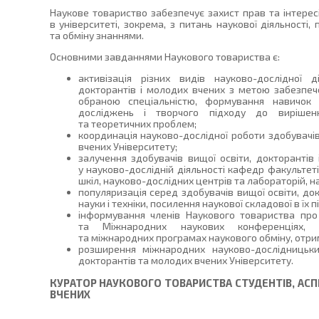
Наукове товариство забезпечує захист прав та інтерес
в університеті, зокрема, з питань наукової діяльності,
та обміну знаннями.
Основними завданнями Наукового товариства є:
активізація різних видів науково-дослідної д
докторантів і молодих вчених з метою забезпеч
обраною спеціальністю, формування навичок 
досліджень і творчого підходу до вирішенн
та теоретичних проблем;
координація науково-дослідної роботи здобувачів
вчених Університету;
залучення здобувачів вищої освіти, докторантів 
у науково-дослідній діяльності кафедр факультеті
шкіл, науково-дослідних центрів та лабораторій, н
популяризація серед здобувачів вищої освіти, до
науки і техніки, посилення наукової складової в їх п
інформування членів Наукового товариства про 
та Міжнародних наукових конференціях, се
та міжнародних програмах наукового обміну, отри
розширення міжнародних науково-дослідницьких
докторантів та молодих вчених Університету.
КУРАТОР НАУКОВОГО ТОВАРИСТВА СТУДЕНТІВ, АСП
ВЧЕНИХ