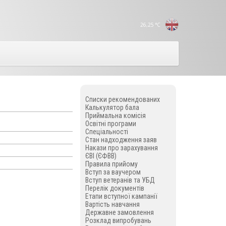
26,25
°C
Списки рекомендованих
Калькулятор бала
Приймальна комісія
Освітні програми
Спеціальності
Стан надходження заяв
Накази про зарахування
ЄВІ (ЄФВВ)
Правила прийому
Вступ за ваучером
Вступ ветеранів та УБД
Перелік документів
Етапи вступної кампанії
Вартість навчання
Державне замовлення
Розклад випробувань