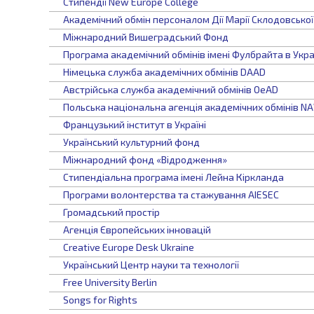
Стипендії New Europe College
Академічний обмін персоналом Дії Марії Склодовсько
Міжнародний Вишеградський Фонд
Програма академічний обмінів імені Фулбрайта в Укра
Німецька служба академічних обмінів DAAD
Австрійська служба академічний обмінів OeAD
Польська національна агенція академічних обмінів N
Французький інститут в Україні
Український культурний фонд
Міжнародний фонд «Відродження»
Стипендіальна програма імені Лейна Кіркланда
Програми волонтерства та стажування AIESEC
Громадський простір
Агенція Європейських інновацій
Creative Europe Desk Ukraine
Український Центр науки та технології
Free University Berlin
Songs for Rights