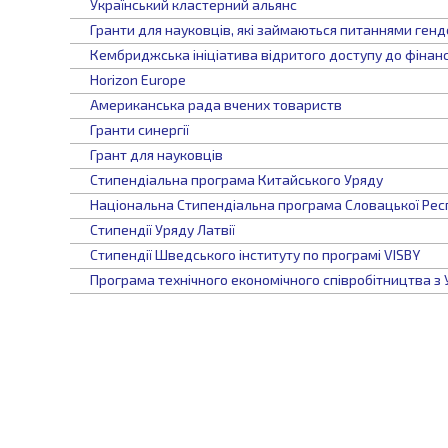
Український кластерний альянс
Гранти для науковців, які займаються питаннями генд
Кембриджська ініціатива відритого доступу до фінан
Horizon Europe
Американська рада вчених товариств
Гранти синергії
Грант для науковців
Стипендіальна програма Китайського Уряду
Національна Стипендіальна програма Словацької Рес
Стипендії Уряду Латвії
Стипендії Шведського інституту по програмі VISBY
Програма технічного економічного співробітництва з У