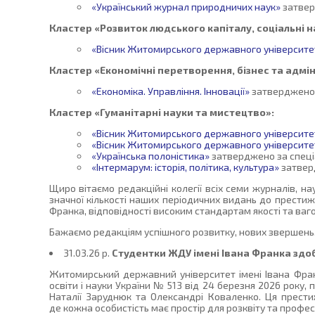
«Український журнал природничих наук»
затвер
Кластер «Розвиток людського капіталу, соціальні н
«Вісник Житомирського державного університету
Кластер «Економічні перетворення, бізнес та адмі
«Економіка. Управління. Інновації»
затверджено з
Кластер «Гуманітарні науки та мистецтво»:
«Вісник Житомирського державного університету
«Вісник Житомирського державного університету
«Українська полоністика»
затверджено за спеціал
«Інтермарум: історія, політика, культура»
затверд
Щиро вітаємо редакційні колегії всіх семи журналів, н
значної кількості наших періодичних видань до престиж
Франка, відповідності високим стандартам якості та ваго
Бажаємо редакціям успішного розвитку, нових звершень,
31.03.26 p.
Студентки ЖДУ імені Івана Франка здо
Житомирський державний університет імені Івана Франк
освіти і науки України № 513 від 24 березня 2026 року
Наталії Заруднюк та Олександрі Коваленко. Ця прест
де кожна особистість має простір для розквіту та профе