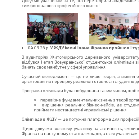
Дякуємо учасникам за те, що перетворили академічне з
симфонії вашого професійного життя!
04.03.26 p.
У ЖДУ імені Івана Франка пройшов І т
В аудиторіях Житомирського державного університету
відбувся І етап Всеукраїнської студентської олімпіади
бачать своє майбутнє у сфері управління.
Сучасний менеджмент — це не лише теорія, а вміння о
орієнтовані на перевірку реальної готовності студентів д
Програма олімпіади була побудована таким чином, щоб 
перевірка фундаментальних знань з теорії орган
вирішення реальних бізнес-кейсів, де студе
приймати нестандартні управлінські рішення.
Олімпіада в ЖДУ — це потужна платформа для професійног
Щиро дякуємо кожному учаснику за активність, сміли
Франка на наступному етапі олімпіади, а всім учасникам