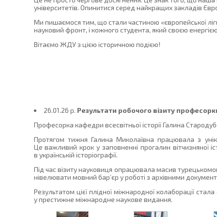
університетів. Опинитися серед найкращих закладів Європ
Ми пишаємося тим, що стали частиною «європейської ліги
науковий фронт, і кожного студента, який своєю енергіє
Вітаємо ЖДУ з цією історичною подією!
26.01.26 p.
Результати робочого візиту професорк
Професорка кафедри всесвітньої історії Галина Старод
Протягом тижня Галина Миколаївна працювала з унік
Це важливий крок у заповненні прогалин вітчизняної і
в українській історіографії.
Під час візиту науковиця опрацювала масив турецькомо
нівелювати мовний бар’єр у роботі з архівними докумен
Результатом цієї плідної міжнародної колаборації стала
у престижне міжнародне наукове видання.