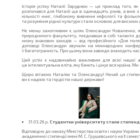
Історія успіху Наталії Заруднюк — це приклад того, 
розпочався для Наталії ще в одинадцять років, а вже 
кількості книг, глибокому вивченні міфології та фольк
та розуміння рідної культури стали основою для високи
Не менш захопливим є шлях Олександри Коваленко, як
природничого факультету, поєднавши в собі таланти дос
низку знакових заходів — від професійного «Дня поля»
доповіді Олександри звучали на міжнародних конферен
її багатогранність. При цьому вона завжди знаходить ча
Цей успіх є надзвичайно важливим для всієї нашої 
це інтелектуальна еліта, яку бачить і цінує вся країна. 
Щиро вітаємо Наталію та Олександру! Нехай ця стипе
ви є надією та гордістю нашої держави!
31.03.26 p.
Студентки університету стали стипенді
Відповідно до наказу Міністерства освіти і науки Україн
академічної стипендії імені М. С. Грушевського на ІІ сем