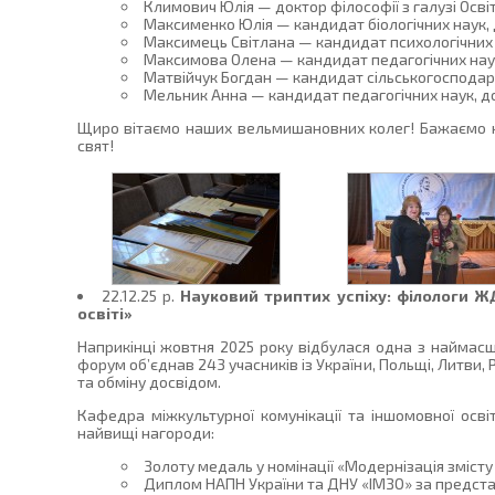
Климович Юлія — доктор філософії з галузі Осві
Максименко Юлія — кандидат біологічних наук, д
Максимець Світлана — кандидат психологічних на
Максимова Олена — кандидат педагогічних наук,
Матвійчук Богдан — кандидат сільськогосподарс
Мельник Анна — кандидат педагогічних наук, д
Щиро вітаємо наших вельмишановних колег! Бажаємо н
свят!
22.12.25 p.
Науковий триптих успіху: філологи Ж
освіті»
Наприкінці жовтня 2025 року відбулася одна з наймасшт
форум об’єднав 243 учасників із України, Польщі, Литви, 
та обміну досвідом.
Кафедра міжкультурної комунікації та іншомовної осві
найвищі нагороди:
Золоту медаль у номінації «Модернізація змісту 
Диплом НАПН України та ДНУ «ІМЗО» за представл