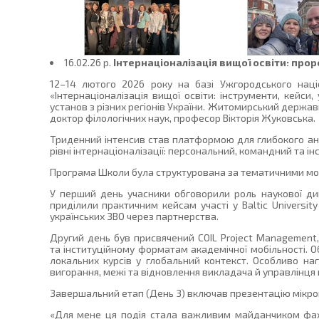
16.02.26 p.
Інтернаціоналізація вищої освіти: прор
12–14 лютого 2026 року на базі Ужгородського наці
«Інтернаціоналізація вищої освіти: інструменти, кейси
установ з різних регіонів України. Житомирський держав
доктор філологічних наук, професор Вікторія Жуковська.
Триденний інтенсив став платформою для глибокого анал
рівні інтернаціоналізації: персональний, командний та ін
Програма Школи була структурована за тематичними мо
У перший день учасники обговорили роль наукової дипл
приділили практичним кейсам участі у Baltic Universi
українських ЗВО через партнерства.
Другий день був присвячений COIL Project Management
та інституційному форматам академічної мобільності. Об
локальних курсів у глобальний контекст. Особливо на
вигорання, межі та відновлення викладача й управлінця 
Завершальний етап (День 3) включав презентацію мікропр
«Для мене ця подія стала важливим майданчиком фахов