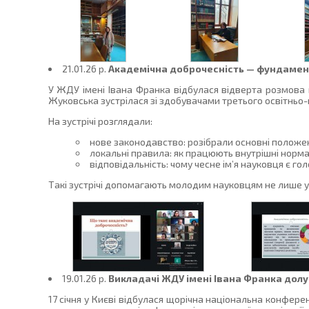
21.01.26 p.
Академічна доброчесність — фундамент 
У ЖДУ імені Івана Франка відбулася відверта розмова п
Жуковська зустрілася зі здобувачами третього освітньо-
На зустрічі розглядали:
нове законодавство: розібрали основні положен
локальні правила: як працюють внутрішні норм
відповідальність: чому чесне ім’я науковця є г
Такі зустрічі допомагають молодим науковцям не лише ун
19.01.26 p.
Викладачі ЖДУ імені Івана Франка долу
17 січня у Києві відбулася щорічна національна конфере