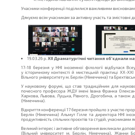
Учасники конференції поділилися важливими висновками св
Дякуємо всім учасникам за активну участь та змістовні ди
19.03.26 p.
ХІІ Драматургічні читання об’єднали н
17-18 березня у ННІ іноземної філології відбулася В
у історичному контексті й мистецькій практиці ХХ-ХХІ 
Вільного університету м. Берлін (Німеччина) та Брехтівсь
У науковому форумі, що став традиційним для науково-д
почесного професора ЖДУ імені Івана Франка Олександ
Харкова, Львова, Луцька, Рівного, Дрогобича, а також 
(Німеччина).
Відкриття конференції 17 березня пройшло з участю прор
Берлін (Німеччина) Альмут Гілле та директора ННІ іноз
продуктивність спільних проєктів та студій, учасниками як
Великий інтерес і активне обговорення викликали допові
(Вільний університет м. Берлін, Німеччина), Жанни Б