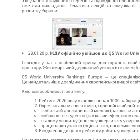
з’ясування їх наукових інтересів та підходів до проведе
і методи викладання. Тематика лекцій та комунікаці
розвитку України.
29.01.26 p.
ЖДУ офіційно увійшов до QS World Unive
Сьогодні у нас є особливий привід для гордості, яки
простору. Житомирський державний університет імені Іва
QS World University Rankings: Europe — це спеціалі
Це найдетальніше дослідження європейської вищої освіт
Ключові особливості рейтингу:
Рейтинг 2026 року охоплює понад 1000 найкращих у
Окрім загальних показників, європейський рейти
глобальній дослідницькій мережі (наскільки акт
мобільності студентів (наскільки ефективно пр
сталому розвитку (внесок університету у виріше
працевлаштуванню (оцінка того, наскільки кон
Входження до цього рейтингу робить університе
Це не просто чергове досягнення. Це знак того, що наша