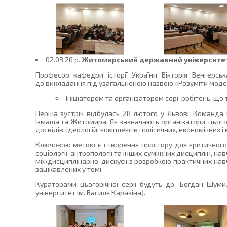
02.03.26 p.
Житомирський державний університет і
Професор кафедри історії України Вікторія Венгерс
до викладання під узагальненою назвою «Розуміти модер
Ініціатором та організатором серії робітень, що
Перша зустріч відбулась 28 лютого у Львові. Команда п
Ізмаїла та Житомира. Як зазначають організатори, цього
досвідів, ідеологій, комплексів політичних, економічних і
Ключовою метою є створення простору для критичного об
соціології, антропології та інших суміжних дисциплін, 
міждисциплінарної дискусії з розробкою практичних навч
зацікавлених у темі.
Кураторами цьогорічної серії будуть др. Богдан Шуми
університет ім. Василя Каразіна).