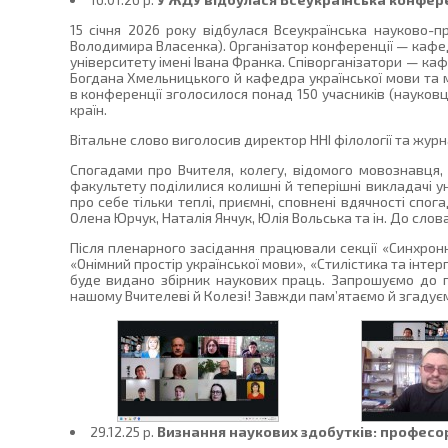
15 січня 2026 року відбулася Всеукраїнська науково-п
Володимира Власенка). Організатор конференції — кафед
університету імені Івана Франка. Співорганізатори — ка
Богдана Хмельницького й кафедра української мови та м
в конференції зголосилося понад 150 учасників (науковців
країн.
Вітальне слово виголосив директор ННІ філології та жур
Спогадами про Вчителя, колегу, відомого мовознавця,
факультету поділилися колишні й теперішні викладачі ун
про себе тільки теплі, приємні, сповнені вдячності спо
Олена Юрчук, Наталія Янчук, Юлія Вольська та ін. До сло
Після пленарного засідання працювали секції «Синхронн
«Онімний простір української мови», «Стилістика та інте
буде видано збірник наукових праць. Запрошуємо до пу
нашому Вчителеві й Колезі! Завжди пам’ятаємо й згадує
29.12.25 p.
Визнання наукових здобутків: професо