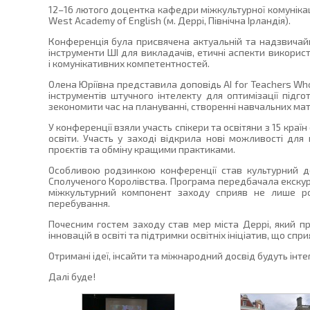
12–16 лютого доцентка кафедри міжкультурної комунікаці
West Academy of English (м. Деррі, Північна Ірландія).
Конференція була присвячена актуальній та надзвичайн
інструменти ШІ для викладачів, етичні аспекти викорис
і комунікативних компетентностей.
Олена Юріївна представила доповідь AI for Teachers Who
інструментів штучного інтелекту для оптимізації підг
зекономити час на плануванні, створенні навчальних мате
У конференції взяли участь спікери та освітяни з 15 кра
освіти. Участь у заході відкрила нові можливості для
проєктів та обміну кращими практиками.
Особливою родзинкою конференції став культурний ден
Сполученого Королівства. Програма передбачала екскурс
міжкультурний компонент заходу сприяв не лише ро
перебування.
Почесним гостем заходу став мер міста Деррі, який пр
інновацій в освіті та підтримки освітніх ініціатив, що сп
Отримані ідеї, інсайти та міжнародний досвід будуть ін
Далі буде!