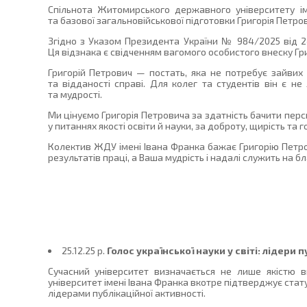
Спільнота Житомирського державного університету ім
та базової загальновійськової підготовки Григорія Пет
Згідно з Указом Президента України № 984/2025 від 2
Ця відзнака є свідченням вагомого особистого внеску Гри
Григорій Петрович — постать, яка не потребує зайвих
та відданості справі. Для колег та студентів він є 
та мудрості.
Ми цінуємо Григорія Петровича за здатність бачити пер
у питаннях якості освіти й науки, за доброту, щирість та 
Колектив ЖДУ імені Івана Франка бажає Григорію Петров
результатів праці, а Ваша мудрість і надалі служить на 
25.12.25 p.
Голос української науки у світі: лідери
Сучасний університет визначається не лише якістю 
університет імені Івана Франка вкотре підтверджує стат
лідерами публікаційної активності.