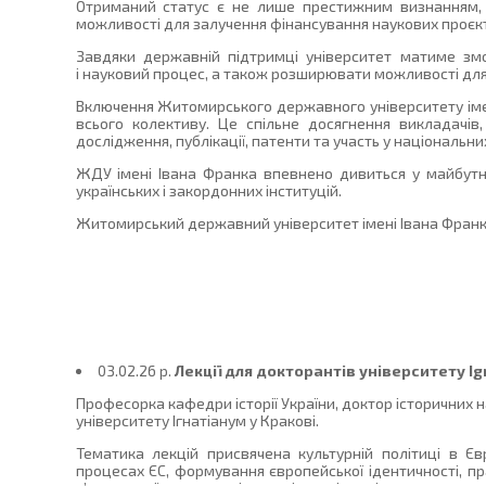
Отриманий статус є не лише престижним визнанням, а
можливості для залучення фінансування наукових проєкт
Завдяки державній підтримці університет матиме змог
і науковий процес, а також розширювати можливості для
Включення Житомирського державного університету імен
всього колективу. Це спільне досягнення викладачів
дослідження, публікації, патенти та участь у національни
ЖДУ імені Івана Франка впевнено дивиться у майбутнє
українських і закордонних інституцій.
Житомирський державний університет імені Івана Франка
03.02.26 p.
Лекції для докторантів університету Ig
Професорка кафедри історії України, доктор історичних 
університету Ігнатіанум у Кракові.
Тематика лекцій присвячена культурній політиці в Єв
процесах ЄС, формування європейської ідентичності, пр