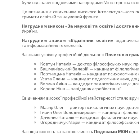
були відзначені відомчими нагородами Міністерства освіт
Це визнання є свідченням високого інтелектуального п
тримати освітній та науковий фронти.
Нагрудним знаком «За наукові та освітні досягнен
України.
Нагрудним знаком «Відмінник освіти»
відзначен
та інформаційних технологій.
За значні успіхи у професійній діяльності
Почесною гра
Ковтун Наталія — доктор філософських наук, про
Башманівський Валерій — кандидат філологічних
Портницька Наталія — кандидат психологічних на
Усата Олена — кандидат педагогічних наук, доц
Велика Аліна — кандидат педагогічних наук, доц
Корево Ніна — завідувач агробіостанції.
Свідченням високої професійної майстерності стало вру
Мазяр Олег — доктор психологічних наук, доцент
Гирин Олег Володимирович — кандидат філологіч
Дяченко Наталія — кандидат філологічних наук, 
Огороднійчук Марія — кандидат філософських на
За ініціативність та наполегливість
Подяками МОН
відзн