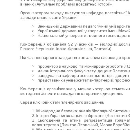
вчених «Актуальні проблеми всесвітньої історії».
Організатором заходу виступила кафедра всесвітньої іс
заклади вищої освіти України:
Вінницький державний педагогічний університе
Український державний університет імені Миха
Національний університет водного господарства
Конференція об’єднала 92 учасників — молодих дослідни
Рівного, Чернівців, Івано-Франківська, Полтави).
Під час пленарного засідання з вітальним словом до прис
проректор з наукової та міжнародної роботи ЖД
декан історичного факультету, доцент Олексан
завідувачка кафедри всесвітньої історії, доцен
представники університетів-партнерів: професо
Конференція організована у межах чотирьох тематичних
методичні аспекти викладання історичних дисциплін.
Серед ключових тем пленарного засідання:
Міжнародна безпека: аналіз біполярної системи в
Історія України: козацьке озброєння (Костянтин К
Сьогодення та етика: репрезентація травмат
волонтерства (Дмитро Лісовський, Марко Воробйов
Методика навчання: сучасні підходи до викладан