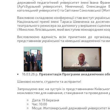
державний педагогічний університет імені Івана Франк
(Ауґсбурзький університет, Німеччина), Олександри 
католицький університет) та Світлани Соколовської (Жи
Важливою складовою конференції став виступ української
Національної премії імені Тараса Шевченка за досягне
театрального режисера за допомогу у вирішенні сценічн
і Миколою Ліпісівіцьким, який виступив міжнародним ко
Висловлюємо вдячність всім причетним до організац
представників української та німецької академічної та ми
16.03.26 p.
Презентація Програми академічних обм
Шановні колеги, студенти та аспіранти!
Запрошуємо вас на зустріч із представниками Київського
можливостям для навчання, стажування та проведення 
Дата: 19 березня
Час: 10:00
Місце: Житомирський державний університет іме