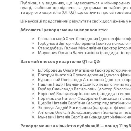
Публікація у виданнях, що індексуються у міжнародних
праці, глибоких досліджень та дотримання найвищих с
та другого квартилів (Q1, Q2), що свідчить про світове в
Ці науковці представили результати своїх досліджень у
Абсолютні рекордсмени за впливовістю:
Соколовський Олег Леонідович (доктор філософсь
Горбунова Вікторія Валеріївна (доктор психологіч
Стародубець Галина Миколаївна (доктор історични
Маркевич Оксана Валентинівна (кандидат історич
Вагомий внесок у квартилях Q1 та Q2:
Білобровець Ольга Матвіївна (доктор історичних 
Погоруй Анатолій Олександрович (доктор фізико
Буравський Олександр Антонович (доктор історич
Павлик Надія Павлівна (доктор педагогічних наук
Гарбар Олександр Васильович (доктор біологічн
Корінний Володимир Іванович (кандидат геологі
Портницька Наталія Федорівна (кандидат психол
Щерба Наталія Сергіївна (доктор педагогічних н
Зіновчук Андрій Васильович (кандидат фізико-ма
Антонов Олексій Володимирович (кандидат педа
Ількевич Наталія Сергіївна (кандидат хімічних на
Рекордсмени за кількістю публікацій — понад 11 пуб