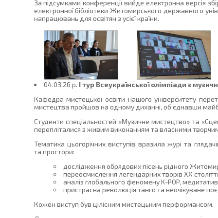
За підсумками конференції вийде електронна версія збір
електронної бібліотеки Житомирського державного уніве
напрацювань для освітян з усієї країни.
04.03.26 p.
І тур Всеукраїнської олімпіади з музи
Кафедра мистецької освіти нашого університету перетв
мистецтва пройшов на одному диханні, об’єднавши майбут
Студенти спеціальностей «Музичне мистецтво» та «Сцені
перепліталися з живим виконанням та власними творчи
Тематика цьогорічних виступів вразила журі та глядач
та простори:
дослідження обрядових пісень рідного Житомир
переосмислення легендарних творів ХХ столітт
аналіз глобального феномену K-POP, медитатив
пристрасна революція танго та неочікуване по
Кожен виступ був цілісним мистецьким перформансом.