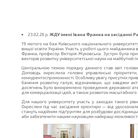
23.02.26 p.
ЖДУ імені Івана Франка на засіданні Р
19 лютого на базі Київського національного університе
вищої освіти України. Участь у роботі цього майданчика
Франка, професор Вікторія Жуковська. Зустріч була пр
векторів розвитку університетської науки на майбутній п
Центральною темою порядку денного став звіт голови 
Доповідь окреслила головні управлінські пріоритети
конкурентоспроможності. Особливу увагу присутніх приве
бачення розвитку галузі, відзначивши, що завдяки ак
досягнень було виокремлено проведення державної атес
для комерціалізації ідей, а також розвиток масштабного п
Для нашого університету участь у заходах такого рівн
Окреслені під час засідання орієнтири — від удоскон
стануть надійним підґрунтям для розбудови дослідницьк
аби забезпечити нашим науковцям найкращі можливості д