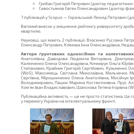
Грибан Григорій Петрович (доктор педагогічних 
Севостьянов Євген Олександрович (доктор фізи
7 публікацій у Scopus — Горальський Леонід Петрович (д
Вагомий внесок у зміцнення рейтингу університету зроби
квартилю.
Науковці, що мають 2 публікації: Власенко Руслана Пет
Олександр Петрович, Клімова Інна Олександрівна, Недашк
Автори ґрунтовних одноосібних та колективни
Анатоліївна, Давидова Людмила Вікторівна, Дмитрієва
Калініченко Олена Олександрівна, Кичкирук Ольга Юріїв
Степанович, Крайник Григорій Сергійович, Кузьменко Ол
(WoS), Максимець Світлана Миколаївна, Мальченко Ми
Сергіївна, Мірошниченко Олена Анатоліївна, Мосійчук 
Володимирович, Пацюк Марина Костянтинівна, Прус Алл
Хом’як Іван Владиславович, Шанскова Тетяна Ігорівна (W
Публікаційна активність — це не просто статистика. Це го
у перемогу України на інтелектуальному фронті.