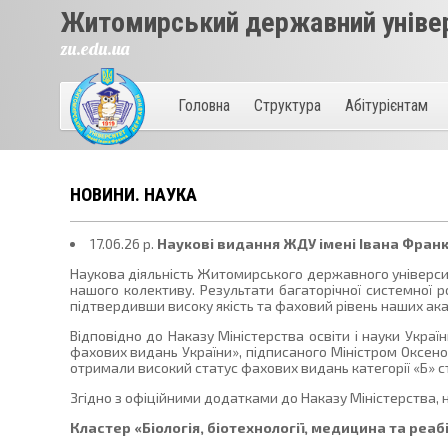
Житомирський державний універ
zu.edu.ua
Головна
Структура
Абітурієнтам
НОВИНИ. НАУКА
17.06.26 p.
Наукові видання ЖДУ імені Івана Франк
Наукова діяльність Житомирського державного університ
нашого колективу. Результати багаторічної системної р
підтвердивши високу якість та фаховий рівень наших ак
Відповідно до Наказу Міністерства освіти і науки Укра
фахових видань України», підписаного Міністром Оксен
отримали високий статус фахових видань категорії «Б» ст
Згідно з офіційними додатками до Наказу Міністерства, 
Кластер «Біологія, біотехнології, медицина та реабі