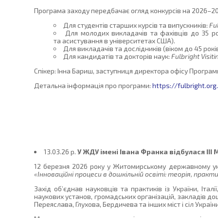
Програма заходу передбачає огляд конкурсів на 2026–202
Для студентів старших курсів та випускників:
Fu
Для молодих викладачів та фахівців до 35 р
та асистування в університетах США).
Для викладачів та дослідників (віком до 45 рокі
Для кандидатів та докторів наук:
Fulbright Visit
Спікер: Інна Бариш, заступниця директора офісу Програм
Детальна інформація про програми:
https://fulbright.or
13.03.26 p.
У ЖДУ імені Івана Франка відбулася ІІІ
12 березня 2026 року у Житомирському державному уні
«Інноваційні процеси в дошкільній освіті: теорія, практ
Захід об’єднав науковців та практиків із України, Італ
наукових установ, громадських організацій, закладів до
Переяслава, Глухова, Бердичева та інших міст і сіл України