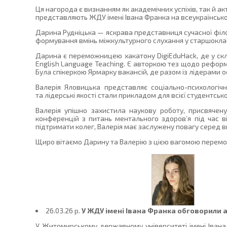
Ця нагорода є визнанням як академічних успіхів, так й а
представляють ЖДУ імені Івана Франка на всеукраїнсько
Дарина Рудніцька — яскрава представниця сучасної філ
формування вмінь міжкультурного слухання у старшоклас
Дарина є переможницею хакатону DigiEduHack, де у скла
English Language Teaching. Є авторкою тез щодо реформ
Була спікеркою Ярмарку вакансій, де разом із лідерами
Валерія Яловицька представляє соціально-психологічни
та лідерські якості стали прикладом для всієї студентсько
Валерія упішно захистила наукову роботу, присвячен
конференцій з питань ментального здоров’я під час в
підтримати колег, Валерія має заслужену повагу серед в
Щиро вітаємо Дарину та Валерію з цією вагомою перем
26.03.26 p.
У ЖДУ імені Івана Франка обговорили а
У Житомирському державному університеті імені Івана 