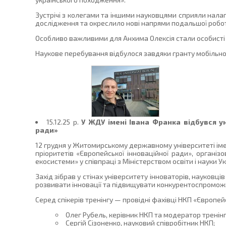
Зустрічі з колегами та іншими науковцями сприяли нала
дослідження та окреслило нові напрями подальшої робо
Особливо важливими для Анхима Олексія стали особисті зу
Наукове перебування відбулося завдяки гранту мобільно
15.12.25 p.
У ЖДУ імені Івана Франка відбувся у
ради»
12 грудня у Житомирському державному університеті іме
пріоритетів «Європейської інноваційної ради», органі
екосистеми» у співпраці з Міністерством освіти і науки У
Захід зібрав у стінах університету інноваторів, науковц
розвивати інновації та підвищувати конкурентоспроможні
Серед спікерів тренінгу — провідні фахівці НКП «Європей
Олег Рубель, керівник НКП та модератор тренінг
Сергій Сізоненко, науковий співробітник НКП;