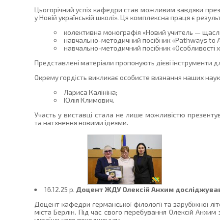
Цьогорічний успіх кафедри став можливим завдяки презе
у Новій українській школі». Ця комплексна праця є резул
колективна монографія «Новий учитель — щасли
навчально-методичний посібник «Pathways to Ad
навчально-методичний посібник «Особливості хо
Представлені матеріали пропонують дієві інструменти для
Окрему гордість викликає особисте визнання наших науко
Лариса Калініна;
Юлія Климович.
Участь у виставці стала не лише можливістю презенту
та натхнення новими ідеями.
16.12.25 p.
Доцент ЖДУ Олексій Анхим досліджував 
Доцент кафедри германської філології та зарубіжної літ
міста Берлін. Під час свого перебування Олексій Анхим
українського походження».