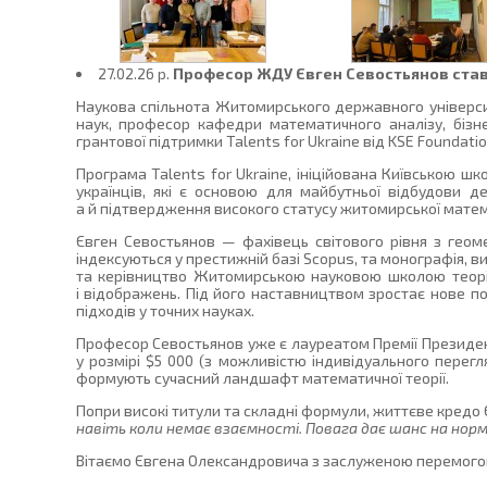
27.02.26 p.
Професор ЖДУ Євген Севостьянов став 
Наукова спільнота Житомирського державного університ
наук, професор кафедри математичного аналізу, бізн
грантової підтримки Talents for Ukraine від KSE Foundatio
Програма Talents for Ukraine, ініційована Київською ш
українців, які є основою для майбутньої відбудови 
а й підтвердження високого статусу житомирської матем
Євген Севостьянов — фахівець світового рівня з геоме
індексуються у престижній базі Scopus, та монографія, 
та керівництво Житомирською науковою школою теорії 
і відображень. Під його наставництвом зростає нове по
підходів у точних науках.
Професор Севостьянов уже є лауреатом Премії Президента
у розмірі $5 000 (з можливістю індивідуального перег
формують сучасний ландшафт математичної теорії.
Попри високі титули та складні формули, життєве кредо
навіть коли немає взаємності. Повага дає шанс на нор
Вітаємо Євгена Олександровича з заслуженою перемогою!