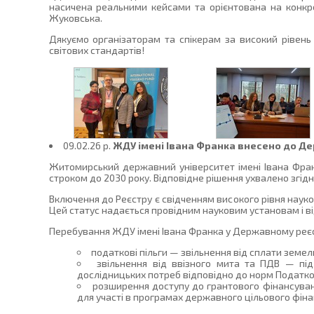
насичена реальними кейсами та орієнтована на конкре
Жуковська.
Дякуємо організаторам та спікерам за високий рівень 
світових стандартів!
09.02.26 p.
ЖДУ імені Івана Франка внесено до Д
Житомирський державний університет імені Івана Фран
строком до 2030 року. Відповідне рішення ухвалено згідно
Включення до Реєстру є свідченням високого рівня науко
Цей статус надається провідним науковим установам і в
Перебування ЖДУ імені Івана Франка у Державному реєс
податкові пільги — звільнення від сплати земел
звільнення від ввізного мита та ПДВ — під
дослідницьких потреб відповідно до норм Податков
розширення доступу до грантового фінансуван
для участі в програмах державного цільового фін