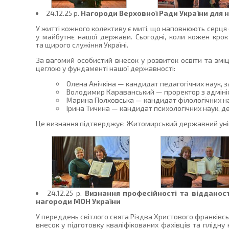
24.12.25 p.
Нагороди Верховної Ради України для н
У житті кожного колективу є миті, що наповнюють серця 
у майбутнє нашої держави. Сьогодні, коли кожен крок
та щирого служіння Україні.
За вагомий особистий внесок у розвиток освіти та зміц
цеглою у фундаменті нашої державності:
Олена Анічкіна — кандидат педагогічних наук, за
Володимир Караванський — проректор з адміні
Марина Полховська — кандидат філологічних наук
Ірина Тичина — кандидат психологічних наук, д
Це визнання підтверджує: Житомирський державний уніве
24.12.25 p.
Визнання професійності та відданос
нагороди МОН України
У переддень світлого свята Різдва Христового франківс
внесок у підготовку кваліфікованих фахівців та плідну