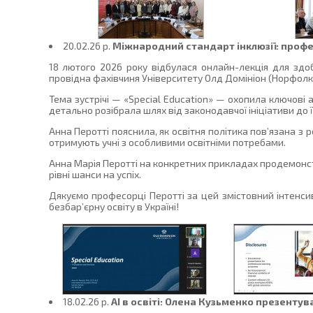
20.02.26 p.
Міжнародний стандарт інклюзії: профе
18 лютого 2026 року відбулася онлайн-лекція для здоб
провідна фахівчиня Університету Олд Домініон (Норфолк
Тема зустрічі — «Special Education» — охопила ключові а
детально розібрала шлях від законодавчої ініціативи до ї
Анна Перотті пояснила, як освітня політика пов’язана з
отримують учні з особливими освітніми потребами.
Анна Марія Перотті на конкретних прикладах продемонст
рівні шанси на успіх.
Дякуємо професорці Перотті за цей змістовний інтенс
безбар’єрну освіту в Україні!
18.02.26 p.
AI в освіті: Олена Кузьменко презентува