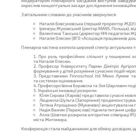
Модератором пленарного засідання виступив завідувач
окреслив концептуальні засади дослідження інноваційних
З вітальними словами до учасників звернулися:
Наталія Бовсуновська (перший проректор ЖДУ), 
Іренеуш Жуховський (ректор MANS, Польща), від
Валентина Танська (директор ННІ педагогіки Ж
Наталія Олесюк (ВГО «Асоціація працівників дошк
Пленарна частина охопила широкий спектр актуальних т
Про роль професійних спільнот у поширенні ос
та Наталія Олесюк.
Професор Університету Парми Дімітріс Аргіроп
формування у дітей розуміння сучасних подій чере
Представники Finnoschool ltd Мікко Лумме та
та системах оцінювання.
Професори Івона Боравска та Зоя Шарлович поді
Українські інновації розкрили:
Юлія Сирова (Харків) представила сучасні мовле
Людмила Шульга (Запоріжжя) продемонструвала 
Тетяна Атрощенко (Мукачево) акцентувала на по
Надія Вахняк (Переяслав) підняла питання цифро
Алла Шовтюк розкрила алгоритми співпраці ІРЦ 
міста Житомира.
Конференція стала майданчиком для обміну досвідом, що 