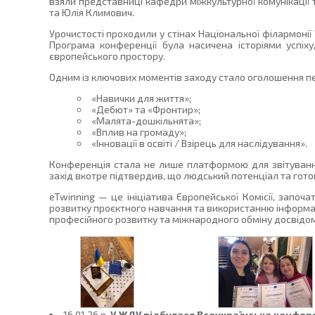
взяли представниці кафедри міжкультурної комунікації
та Юлія Климович.
Урочистості проходили у стінах Національної філармонії 
Програма конференції була насичена історіями успіху
європейського простору.
Одним із ключових моментів заходу стало оголошення п
«Навички для життя»;
«Дебют» та «Фронтир»;
«Малята-дошкільнята»;
«Вплив на громаду»;
«Інновації в освіті / Взірець для наслідування».
Конференція стала не лише платформою для звітуванн
захід вкотре підтвердив, що людський потенціал та готов
eTwinning — це ініціатива Європейської Комісії, започ
розвитку проєктного навчання та використанню інформаці
професійного розвитку та міжнародного обміну досвідом
16.01.26 p.
У ЖДУ відбулася Всеукраїнська конфер