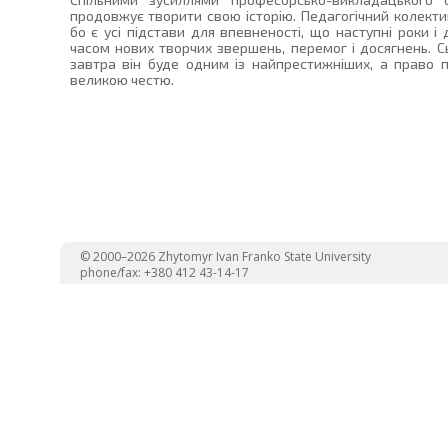
продовжує творити свою історію. Педагогічний колекти
бо є усі підстави для впевненості, що наступні роки і 
часом нових творчих звершень, перемог і досягнень. С
завтра він буде одним із найпрестижніших, а право 
великою честю.
© 2000–2026 Zhytomyr Ivan Franko State University
phone/fax: +380 412 43-14-17