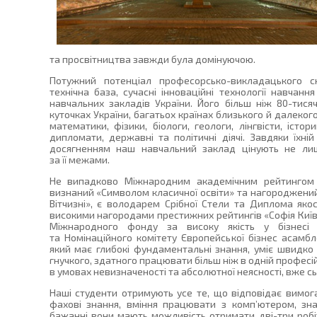
та просвітництва завжди була домінуючою.
Потужний потенціал професорсько-викладацького ск
технічна база, сучасні інноваційні технології навчан
навчальних закладів України. Його більш ніж 80-тися
куточках України, багатьох країнах близького й далеког
математики, фізики, біологи, геологи, лінгвісти, істо
дипломати, державні та політичні діячі. Завдяки їхній
досягненням наш навчальний заклад цінують не лиш
за її межами.
Не випадково Міжнародним академічним рейтингом п
визнаний «Символом класичної освіти» та нагороджений
Вітчизні», є володарем Срібної Стели та Диплома якос
високими нагородами престижних рейтингів «Софія Київсь
Міжнародного фонду за високу якість у бізнесі 
та Номінаційного комітету Європейської бізнес асамбл
який має глибокі фундаментальні знання, уміє швидко 
гнучкого, здатного працювати більш ніж в одній професі
в умовах невизначеності та абсолютної неясності, вже с
Наші студенти отримують усе те, що відповідає вимога
фахові знання, вміння працювати з комп’ютером, зна
бажанні вони мають можливість отримати дві-три робіт