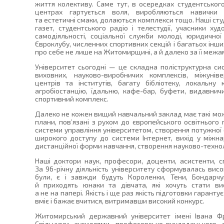
життя колективу. Саме тут, в осередках студентського
центрах гартується воля, виробляються навички у
та естетичні смаки, долаються комплекси тощо. Наші с
газет, студентського радіо і телестудії, учасники ху
самодіяльності, соціальної служби молоді, юридичної 
Євроклубу, численних спортивних секцій і багатьох інши
про себе не лише на Житомирщині, а й далеко за її межа
Університет сьогодні — це складна поліструктурна си
виховних, науково-виробничих комплексів, міжуніве
центрів та інститутів, багату бібліотеку, локальну
агробіостанцію, їдальню, кафе-бар, буфети, видавнич
спортивний комплекс.
Далеко не кожен вищий навчальний заклад має такі мож
плани, пов’язані з рухом до європейського освітнього
системи управління університетом, створення потужної 
широкого доступу до системи Інтернет, вихід у міжнар
дистанційної форми навчання, створення науково-техноло
Наші доктори наук, професори, доценти, асистенти, с
За 96-річну діяльність університету сформувалась вис
були, є і завжди будуть Короленки, Тени, Бондарчу
й приходять юнаки та дівчата, які хочуть стати ви
а не на папері. Якість і ще раз якість підготовки гарантує
вміє і бажає вчитися, витримавши високий конкурс.
Житомирський державний університет імені Івана Ф
Спільними зусиллями професорсько-викладацького ск