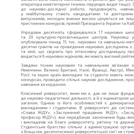
оператора комп’ютерної техніки, перукаря, водія тощо).
до науково-дослідної роботи, продовжують навчанн
у майбутньому стають кандидатами та докторами 
випускників, молодих вчених високо цінуються не лиш
престижних конкурсів, премій Президента України та Кабі
Упродовж десятиліть сформувалося 17 наукових шкіл
та 20 культурно-просвітницьких центрів. Науковці 
опублікували понад 15 тис. наукових та навчально-ме
десятки грантів на проведення наукових досліджень з лін
та хімії, що свідчить про інтенсивну дослідницьку пр
видається 6 наукових журналів, які мають високий рейти
Завдяки тісним науковим та навчальним зв’язкам з
Німеччини, Великої Британії, Італії, Франції, Австрії, 
Росії та інших країн викладачі та студенти мають мож
конкурсах, проводити спільні наукові дослідження, п
навчання за кордоном.
Класичний університет, яким ми є, дає не лише фунд
до науково-педагогічної діяльності, а й є індикатором ц
загалом. Однією із його особливостей є демократиз
викладачами і студентами. В університеті діє сист
«Слава ЖДУ», «Заслужений працівник ЖДУ», «Засл
професор ЖДУ»), яка передбачає заохочення будь-якої 
і викладачів на благо університету, регіону та держа
Студентське братство спільно з адміністрацією орган
з більш ніж десятитисячної університетської сім’ї не сто