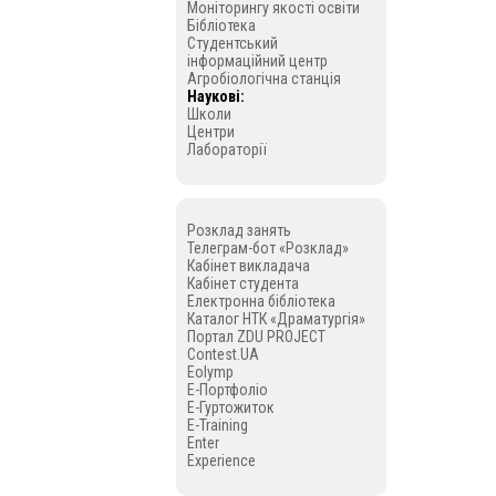
Моніторингу якості освіти
Бібліотека
Студентський
інформаційний центр
Агробіологічна станція
Наукові:
Школи
Центри
Лабораторії
Розклад занять
Телеграм-бот «Розклад»
Кабінет викладача
Кабінет студента
Електронна бібліотека
Каталог НТК «Драматургія»
Портал ZDU PROJECT
Contest.UA
Eolymp
E-Портфоліо
E-Гуртожиток
E-Training
Enter
Experience