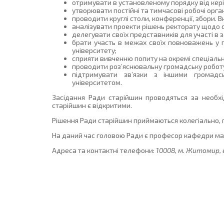
отримувати в установленому порядку від кері
утворювати постійні та тимчасові робочі орган
проводити круглі столи, конференції, збори. 
аналізувати проекти рішень ректорату щодо 
делегувати своїх представників для участі в 
брати участь в межах своїх повноважень у 
університету;
сприяти вивченню попиту на окремі спеціальн
проводити роз’яснювальну громадську роботу,
підтримувати зв’язки з іншими громадс
університетом.
Засідання Ради старійшин проводяться за необхі
старійшин є відкритими.
Рішення Ради старійшин приймаються колегіально, 
На даний час головою Ради є професор кафедри м
Адреса та контактні телефони:
10008, м. Житомир, в