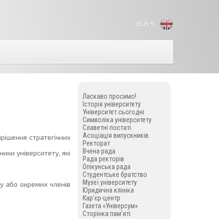
35,75
°C
Ласкаво просимо!
Історія університету
Університет сьогодні
Символіка університету
Славетні постаті
Асоціація випускників
рішення стратегічних
Ректорат
Вчена рада
ники університету, які
Рада ректорів
Опікунська рада
Студентське братство
Музеї університету
у або окремих членів
Юридична клініка
Кар’єр-центр
Газета «Універсум»
Сторінка пам’яті