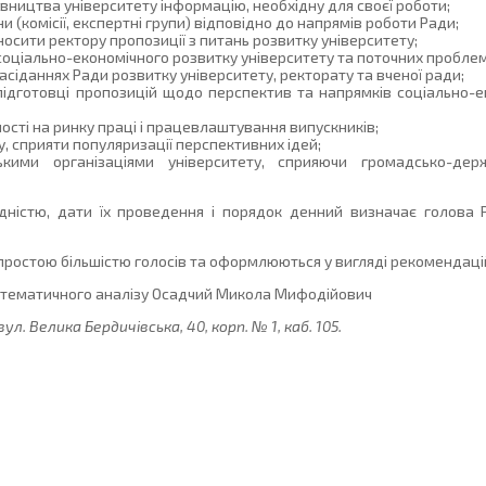
вництва університету інформацію, необхідну для своєї роботи;
и (комісії, експертні групи) відповідно до напрямів роботи Ради;
Вносити ректору пропозиції з питань розвитку університету;
соціально-економічного розвитку університету та поточних пробле
засіданнях Ради розвитку університету, ректорату та вченої ради;
підготовці пропозицій щодо перспектив та напрямків соціально-е
ості на ринку праці і працевлаштування випускників;
 сприяти популяризації перспективних ідей;
ькими організаціями університету, сприяючи громадсько-дер
дністю, дати їх проведення і порядок денний визначає голова 
простою більшістю голосів та оформлюються у вигляді рекомендаці
атематичного аналізу Осадчий Микола Мифодійович
ул. Велика Бердичівська, 40, корп. № 1, каб. 105.