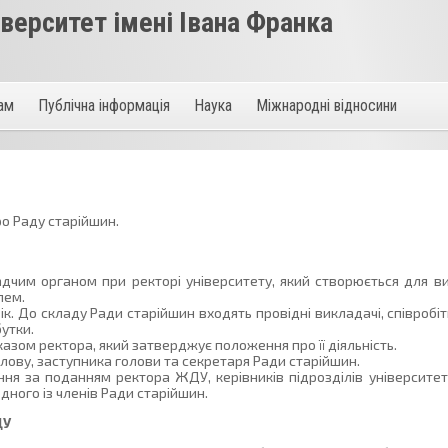
ерситет імені Івана Франка
там
Публічна інформація
Наука
Міжнародні відносини
о Раду старійшин.
чим органом при ректорі університету, який створюється для ви
лем.
к. До складу Ради старійшин входять провідні викладачі, співробіт
бутки.
азом ректора, який затверджує положення про її діяльність.
олову, заступника голови та секретаря Ради старійшин.
ня за поданням ректора ЖДУ, керівників підрозділів університет
дного із членів Ради старійшин.
ДУ