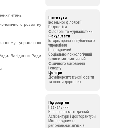
мних питань;
Інститути
Іноземної філології
кономічного розвитку
Педагогіки
Філології та журналістики
Факультети
Історії, права та публічного
жавному управлінню
управління
Природничий
Соціально-психологічний
Ради. Засідання Ради
Фізико-математичний
Фізичного виховання
і спорту
й.
Центри
Доуніверситетської освіти
та освіти дорослих
Підрозділи
Навчальний
Навчально-методичний
Аспірантури і докторантури
Міжнародних та
регіональних зв’язків