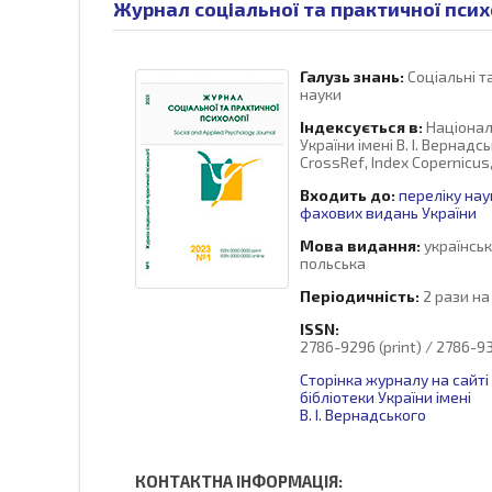
Журнал соціальної та практичної психол
Галузь знань:
Соціальні т
науки
Індексується в:
Націонал
України імені В. І. Вернадсь
CrossRef, Index Copernicus, 
Входить до:
переліку нау
фахових видань України
Мова видання:
українськ
польська
Періодичність:
2 рази на 
ISSN:
2786-9296 (print) / 2786-93
Сторінка журналу на сайті
бібліотеки України імені
В. І. Вернадського
КОНТАКТНА ІНФОРМАЦІЯ: