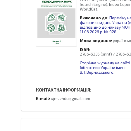
Search Engine), Index Coperni
WorldCat.
Включено до:
Переліку н
фахових видань України (к
відповідно до наказу МОН 
11.06.2026 р. № 928
.
Мова видання:
українськ
ISSN:
2786-6335 (print) / 2786-63
Сторінка журналу на сайті
бібліотеки України імені
В. І. Вернадського
.
КОНТАКТНА ІНФОРМАЦІЯ:
E-mail:
ujns.zhdu@gmail.com