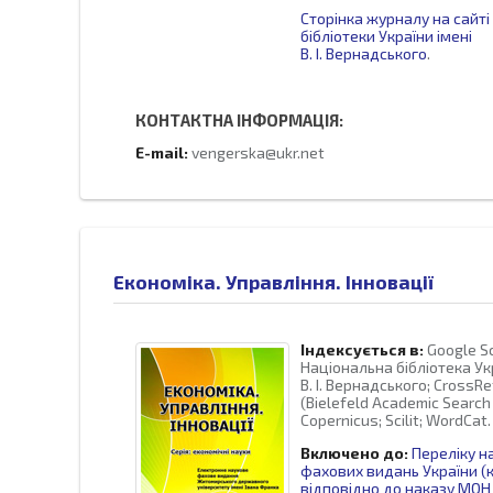
Сторінка журналу на сайті
бібліотеки України імені
В. І. Вернадського
.
КОНТАКТНА ІНФОРМАЦІЯ:
E-mail:
vengerska@ukr.net
Економіка. Управління. Інновації
Індексується в:
Google Sc
Національна бібліотека Укр
В. І. Вернадського; CrossRe
(Bielefeld Academic Search 
Copernicus; Scilit; WordCat.
Включено до:
Переліку н
фахових видань України (к
відповідно до наказу МОН 