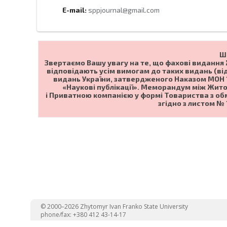
E-mail:
sppjournal@gmail.com
Ш
Звертаємо Вашу увагу на те, що фахові видання
відповідають усім вимогам до таких видань (в
видань України, затвердженого Наказом МОН 15
«Наукові публікації». Меморандум між Жит
і Приватною компанією у формі Товариства з об
згідно з листом № 
© 2000–2026 Zhytomyr Ivan Franko State University
phone/fax: +380 412 43-14-17