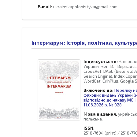
E-mail:
ukrainskapolonistyka@gmail.com
Інтермарум: історія, політика, культур
Індексується в:
Націонал
України імені В. І. Вернадсь
CrossRef, BASE (Bielefeld 
Search Engine), Index Coperni
WordCat, ErihPlus, Google S
Включено до:
Переліку н
фахових видань України (к
відповідно до наказу МОН 
11.06.2026 р. № 928
.
Мова видання:
українськ
польська.
ISSN:
2518-7694 (print) / 2518-770