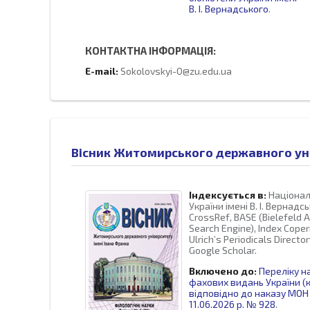
В. І. Вернадського
.
КОНТАКТНА ІНФОРМАЦІЯ:
E-mail:
Sokolovskyi-O@zu.edu.ua
Вісник Житомирського державного унів
Індексується в:
Націонал
України імені В. І. Вернадсь
CrossRef, BASE (Bielefeld 
Search Engine), Index Coperni
Ulrich’s Periodicals Directo
Google Scholar.
Включено до:
Переліку н
фахових видань України (к
відповідно до наказу МОН 
11.06.2026 р. № 928
.