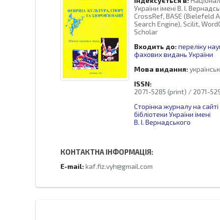
Індексується в:
Націонал
України імені В. І. Вернадсь
CrossRef, BASE (Bielefeld 
Search Engine), Scilit, Word
Scholar
Входить до:
переліку нау
фахових видань України
Мова видання:
українськ
ISSN:
2071-5285 (print) / 2071-529
Сторінка журналу на сайті
бібліотеки України імені
В. І. Вернадського
КОНТАКТНА ІНФОРМАЦІЯ:
E-mail:
kaf.fiz.vyh@gmail.com