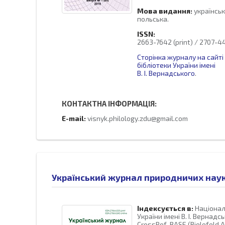
Мова видання:
українськ
польська.
ISSN:
2663-7642 (print) / 2707-44
Сторінка журналу на сайті
бібліотеки України імені
В. І. Вернадського
.
КОНТАКТНА ІНФОРМАЦІЯ:
E-mail:
visnyk.philology.zdu@gmail.com
Український журнал природничих нау
Індексується в:
Націонал
України імені В. І. Вернадсь
CrossRef, BASE (Bielefeld 