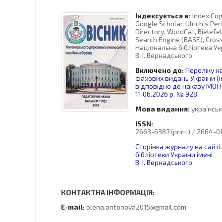
Індексується в:
Index Cop
Google Scholar, Ulrich’s Per
Directory, WordCat, Bielefe
Search Engine (BASE), CrossR
Національна бібліотека Укр
В. І. Вернадського.
Включено до:
Переліку н
фахових видань України (к
відповідно до наказу МОН 
11.06.2026 р. № 928
.
Мова видання:
українськ
ISSN:
2663-6387 (print) / 2664-01
Сторінка журналу на сайті
бібліотеки України імені
В. І. Вернадського
.
КОНТАКТНА ІНФОРМАЦІЯ:
E-mail:
olena.antonova2015@gmail.com