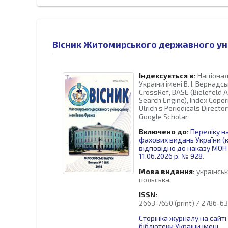
Вісник Житомирського державного уні
Індексується в:
Націонал
України імені В. І. Вернадсь
CrossRef, BASE (Bielefeld 
Search Engine), Index Coperni
Ulrich’s Periodicals Directo
Google Scholar.
Включено до:
Переліку н
фахових видань України (к
відповідно до наказу МОН 
11.06.2026 р. № 928
.
Мова видання:
українськ
польська.
ISSN:
2663-7650 (print) / 2786-63
Сторінка журналу на сайті
бібліотеки України імені