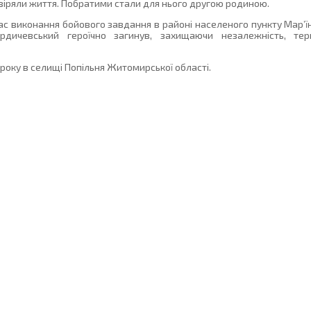
віряли життя. Побратими стали для нього другою родиною.
час виконання бойового завдання в районі населеного пункту Мар’ї
дичевський героїчно загинув, захищаючи незалежність, терит
 року в селищі Попільня Житомирської області.