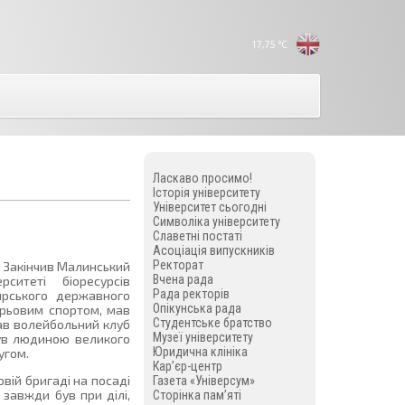
17,75
°C
Ласкаво просимо!
Історія університету
Університет сьогодні
Символіка університету
Славетні постаті
Асоціація випускників
Ректорат
. Закінчив Малинський
Вчена рада
ситеті біоресурсів
Рада ректорів
ирського державного
Опікунська рада
гирьовим спортом, мав
Студентське братство
ав волейбольний клуб
Музеї університету
Був людиною великого
Юридична клініка
угом.
Кар’єр-центр
вій бригаді на посаді
Газета «Універсум»
завжди був при ділі,
Сторінка пам’яті