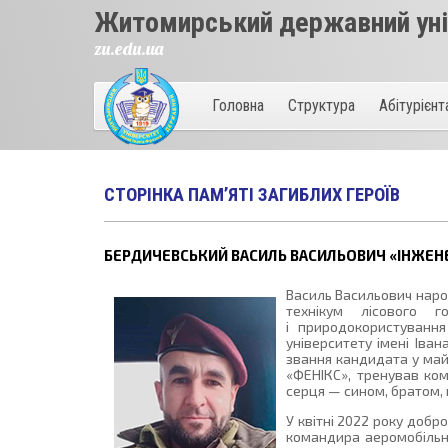
Житомирський державний унів
zu.edu.ua
Головна
Структура
Абітурієн
СТОРІНКА ПАМ’ЯТІ ЗАГИБЛИХ ГЕРОЇВ
БЕРДИЧЕВСЬКИЙ ВАСИЛЬ ВАСИЛЬОВИЧ «ІНЖЕНЕР»
Василь Васильович наро
технікум лісового г
і природокористування
університету імені Іва
звання кандидата у май
«ФЕНІКС», тренував ко
серця — сином, братом,
У квітні 2022 року добр
командира аеромобільно