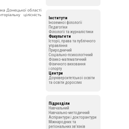
нка Донецької області
оріальну цілісність
Інститути
Іноземної філології
Педагогіки
Філології та журналістики
Факультети
Історії, права та публічного
управління
Природничий
Соціально-психологічний
Фізико-математичний
Фізичного виховання
і спорту
Центри
Доуніверситетської освіти
та освіти дорослих
Підрозділи
Навчальний
Навчально-методичний
Аспірантури і докторантури
Міжнародних та
регіональних зв’язків