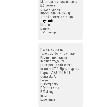
Моніторингу якості освіти
Бібліотека
Студентський
інформаційний центр
Агробіологічна станція
Наукові:
Школи
Центри
Лабораторії
Розклад занять
Телеграм-бот «Розклад»
Кабінет викладача
Кабінет студента
Електронна бібліотека
Каталог НТК «Драматургія»
Портал ZDU PROJECT
Contest.UA
Eolymp
E-Портфоліо
E-Гуртожиток
E-Training
Enter
Experience