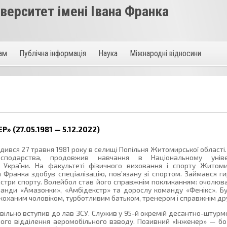
ерситет імені Івана Франка
там
Публічна інформація
Наука
Міжнародні відносини
 (27.05.1981 — 5.12.2022)
дився 27 травня 1981 року в селищі Попільня Житомирської області
осподарства, продовжив навчання в Національному універ
 України. На факультеті фізичного виховання і спорту Житом
на Франка здобув спеціалізацію, пов’язану зі спортом. Займався 
стри спорту. Волейбол став його справжнім покликанням: очолюв
манди «Амазонки», «Амбідекстр» та дорослу команду «Фенікс». 
 коханим чоловіком, турботливим батьком, тренером і справжнім др
овільно вступив до лав ЗСУ. Служив у 95-й окремій десантно-штурмо
го відділення аеромобільного взводу. Позивний «Інженер» — бо 