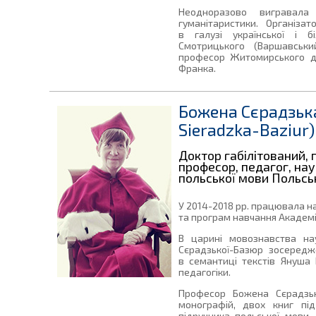
Неодноразово вигравал
гуманітаристики. Організ
в галузі української і б
Смотрицького (Варшавськи
професор Житомирського де
Франка.
Божена Сєрадзьк
Sieradzka-Baziur)
Доктор габілітований,
професор, педагог, нау
польської мови Польсь
У 2014-2018 рр. працювала на
та програм навчання Академії 
В царині мовознавства на
Сєрадзької-Базюр зосередже
в семантиці текстів Януша 
педагогіки.
Професор Божена Сєрадзь
монографій, двох книг під
підручника польської мови,