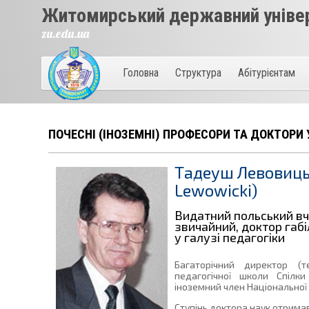
Житомирський державний універ
zu.edu.ua
Головна
Структура
Абітурієнтам
ПОЧЕСНІ (ІНОЗЕМНІ) ПРОФЕСОРИ ТА ДОКТОРИ 
Тадеуш Левовиць
Lewowicki)
Видатний польський вч
звичайний, доктор габі
у галузі педагогіки
Багаторічний директор (
педагогічної школи Спілки
іноземний член Національної 
Ступінь доктора наук отримав