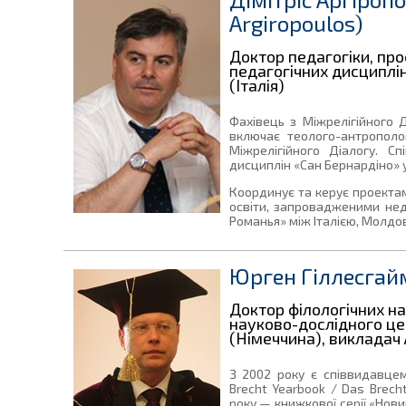
Argiropoulos)
Доктор педагогіки, пр
педагогічних дисциплі
(Італія)
Фахівець з Міжрелігійного 
включає теолого-антрополог
Міжрелігійного Діалогу. С
дисциплін «Сан Бернардіно» у
Координує та керує проектам
освіти, запровадженими не
Романья» між Італією, Молдов
Юрген Гіллесгайм
Доктор філологічних на
науково-дослідного це
(Німеччина), викладач
З 2002 року є співвидавце
Brecht Yearbook / Das Brecht
року — книжкової серії «Нови