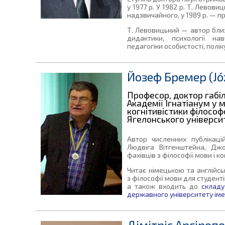
у 1977 р. У 1982 р. Т. Лево
надзвичайного, у 1989 р. — 
Т. Левовицький — автор близь
дидактики, психології навч
педагогіки особистості, полік
Йозеф Бремер (Jó
Професор, доктор габіл
Академії Ігнатіанум у 
когнітивістики філосо
Ягелонського універси
Автор численних публікаці
Людвіга Вітгенштейна, Дж
фахівців з філософії мови і ког
Читає німецькою та англійсь
з філософії мови для студенті
а також входить до
складу
державного університету іме
Дімітріс Аргіропо