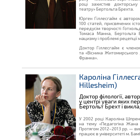
році захистив докторську
театру» Бертольта Брехта.
Юрген Гіллесгайм є авторо
100 статей, присвячених істо
передусім творчості Готхоль
Томаса Манна, Бертольта Б
нацизму і проблемі рецепції м
Доктор Гіллесгайм є членом
та «Вісника Житомирського 
Франка».
Кароліна Гіллесг
Hillesheim)
Доктор філології, автор
у центрі уваги яких п
Бертольт Брехт і викла
У 2002 році Кароліна Шпрен
на тему «Педагогіка Жана 
Протягом 2012–2013 рр. — вик
працює в університеті м. Бам