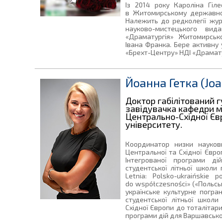
Із 2014 року Кароліна Гіл
в Житомирському державном
Належить до редколегії журн
науково-мистецького вида
«Драматургія» Житомирськ
Івана Франка. Бере активну 
«Брехт-Центру» НДІ «Драмату
Йоанна Гетка (Joa
Доктор габілітований г
завідувачка кафедри м
Центрально-Східної Є
університету.
Координатор низки наукови
Центральної та Східної Євро
Інтегрованої програми ді
студентської літньої школи 
Letnia: Polsko-ukraińskie 
do współczesności» («Польсь
українське культурне погран
студентської літньої школ
Східної Європи до тоталітари
програми дій для Варшавськог