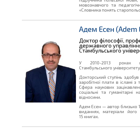
мовознавчого та педагогіч
«Словника понять старопольс
Адем Есен (Adem 
Доктор філософії, проф
державного управління 
Стамбульського універ
У 2010-2013 роках пр
Стамбульського університету 
Докторський ступінь здобув
заробітної плати в ісламі з 
Сфера наукових зацікавле
соціальні та гуманітарні н
відносини.
Адем Есен — автор близько 1
виданнях, матеріали його
15 книгах.