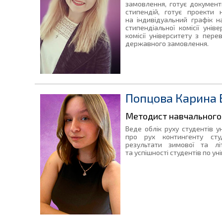
замовлення, готує документ
стипендій, готує проекти 
на індивідуальний графік н
стипендіальної комісії унів
комісії університету з пере
державного замовлення.
Попцова Карина В
Методист навчального 
Веде облік руху студентів у
про рух контингенту студ
результати зимової та літ
та успішності студентів по уні