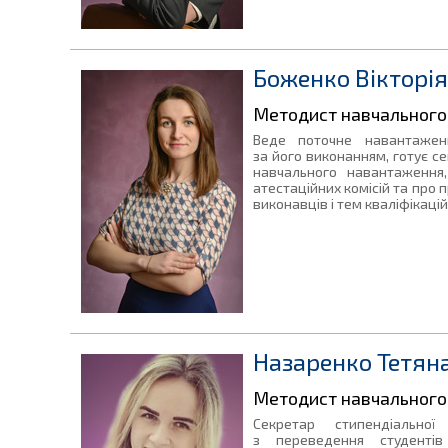
Боженко Вікторі
Методист навчального 
Веде поточне навантаженн
за його виконанням, готує се
навчального навантаження
атестаційних комісій та про 
виконавців і тем кваліфікаці
Назаренко Тетяна
Методист навчального 
Секретар стипендіальної 
з переведення студенті