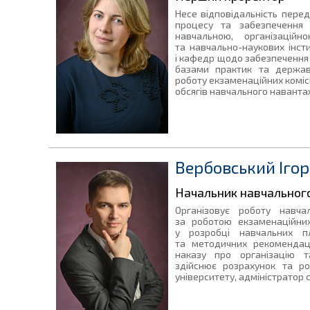
Несе відповідальність перед
процесу та забезпечення 
навчальною, організацій
та навчально-наукових інсти
і кафедр щодо забезпечення ї
базами практик та держав
роботу екзаменаційних коміс
обсягів навчального навантаж
Вербовський Ігор
Начальник навчального
Організовує роботу навча
за роботою екзаменаційних
у розробці навчальних пл
та методичних рекомендац
наказу про організацію т
здійснює розрахунок та р
університету, адміністратор 