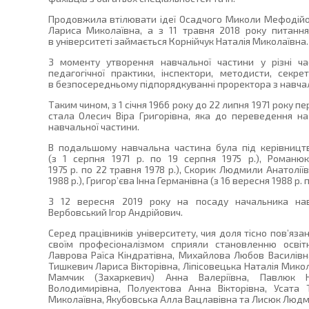
Продовжила втілювати ідеї Осадчого Миколи Мефодій
Лариса Миколаївна, а з 11 травня 2018 року питання
в університеті займається Корнійчук Наталія Миколаївна.
З моменту утворення навчальної частини у різні ча
педагогічної практики, інспектори, методисти, секре
в безпосередньому підпорядкуванні проректора з навчал
Таким чином, з 1 січня 1966 року до 22 липня 1971 року 
стала Олесич Віра Григорівна, яка до переведення 
навчальної частини.
В подальшому навчальна частина була під керівництв
(з 1 серпня 1971 р. по 19 серпня 1975 р.), Роман
1975 р. по 22 травня 1978 р.), Скорик Людмили Анатоліїв
1988 р.), Григор’єва Інна Германівна (з 16 вересня 1988 р. п
З 12 вересня 2019 року на посаду начальника нав
Вербовський Ігор Андрійович.
Серед працівників університету, чия доля тісно пов’язан
своїм професіоналізмом сприяли становленню освітн
Лаврова Раїса Кіндратівна, Михайлова Любов Василівна
Тишкевич Лариса Вікторівна, Ліпісовецька Наталія Микол
Мамчик (Захаркевич) Анна Валеріївна, Павлюк Н
Володимирівна, Полуектова Анна Вікторівна, Усата 
Миколаївна, Якубовська Алла Вацлавівна та Лисюк Людм