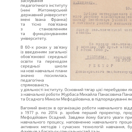
заснування
педагогічного інституту
(нині Житомирський
державний університет
імені Івана Франка)
та тісно пов’язана
з становленням
та функціонуванням
університету.
В 60-х роках у зв’язку
із введенням загальної
обов’язкової середньої
освіти та переходом
середньої школи
на нові навчальні плани
значно посилилась
педагогічна
спрямованість
у діяльності інституту. Основний тягар цієї перебудови л
з навчальної роботи Журбаса Михайла Панасовича Пана
та Осадчого Миколи Мефодійовича, в підпорядкуванні як
Вагомий внесок в організацію роботи навчального відд
з 1977 р. по 2014 р. зробив перший проректор, про
Мефодійович Осадчий. Завдяки йому багато уваги пр
навчального процесу, наповненню навчального проце
активних методів і сучасних технологій навчання, бу
фахівців з багатьох спеціальностей та ін.