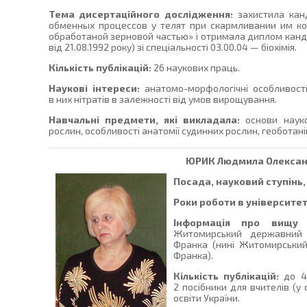
Тема дисертаційного дослідження:
захистила кан
обменных процессов у телят при скармливании им к
обработаной зерновой частью» і отримала диплом канд
від 21.08.1992 року) зі спеціальності 03.00.04 — біохімія.
Кількість публікацій:
26 наукових праць.
Наукові інтереси:
анатомо-морфологічні особливост
в них нітратів в залежності від умов вирощування.
Навчальні предмети, які викладала:
основи науко
рослин, особливості анатомії судинних рослин, геоботані
ЮРИК
Людмила Олексан
Посада, науковий ступінь,
Роки роботи в університет
Інформація про вищу о
Житомирський державний п
Франка (нині Житомирський
Франка).
Кількість публікацій:
до 4
2 посібники для вчителів (у 
освіти України.