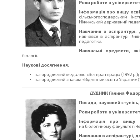
Роки роботи в університет
Інформація про вищу осві
сільськогосподарський ін
Ніжинський державний педагогі
Навчання в аспірантурі,
навчався в аспірантурі Київ
педагогіки.
Навчальні предмети, як
біології.
Наукові досягнення:
нагороджений медаллю «Ветеран праці» (1992 р.);
нагороджений знаком «Відмінник освіти України» (1
ДУДНИК
Галина Федор
Посада, науковий ступінь,
Роки роботи в університет
Інформація про вищу о
на біологічному факультеті Ч
Навчання в аспірантурі, д