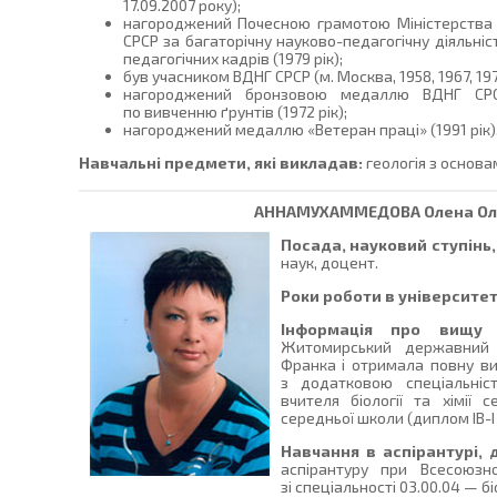
17.09.2007 року);
нагороджений Почесною грамотою Міністерства в
СРСР за багаторічну науково-педагогічну діяльніс
педагогічних кадрів (1979 рік);
був учасником ВДНГ СРСР (м. Москва, 1958, 1967, 197
нагороджений бронзовою медаллю ВДНГ СРС
по вивченню ґрунтів (1972 рік);
нагороджений медаллю «Ветеран праці» (1991 рік)
Навчальні предмети, які викладав:
геологія з основа
АННАМУХАММЕДОВА
Олена Ол
Посада, науковий ступінь,
наук, доцент.
Роки роботи в університет
Інформація про вищу о
Житомирський державний п
Франка і отримала повну вищ
з додатковою спеціальніс
вчителя біології та хімії
середньої школи (диплом ІВ-І 
Навчання в аспірантурі, 
аспірантуру при Всесоюзно
зі спеціальності 03.00.04 — біо