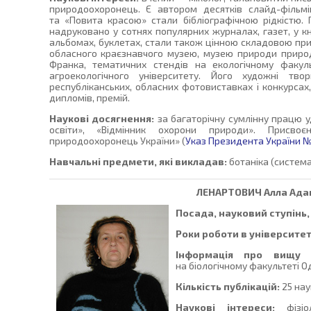
природоохоронець. Є автором десятків слайд-фільмі
та «Повита красою» стали бібліографічною рідкістю. 
надруковано у сотнях популярних журналах, газет, у кни
альбомах, буклетах, стали також цінною складовою пр
обласного краєзнавчого музею, музею природи приро
Франка, тематичних стендів на екологічному факул
агроекологічного університету. Його художні тво
республіканських, обласних фотовиставках і конкурсах,
дипломів, премій.
Наукові досягнення:
за багаторічну сумлінну працю у
освіти», «Відмінник охорони природи». Присво
природоохоронець України» (
Указ Президента України № 
Навчальні предмети, які викладав:
ботаніка (система
ЛЕНАРТОВИЧ
Алла Ада
Посада, науковий ступінь,
Роки роботи в університет
Інформація про вищу о
на біологічному факультеті Од
Кількість публікацій:
25 нау
Наукові інтереси:
фізі