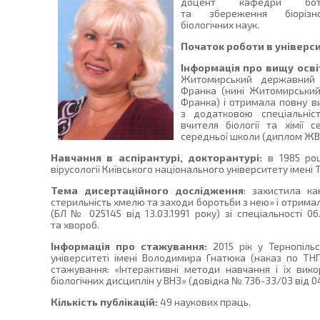
доцент кафедри ботан
та збереження біорізно
біологічних наук.
Початок роботи в універси
Інформація про вищу осві
Житомирський державний п
Франка (нині Житомирський
Франка) і отримала повну ви
з додатковою спеціальніс
вчителя біології та хімії
середньої школи (диплом ЖВ—І
Навчання в аспірантурі, докторантурі:
в 1985 ро
вірусології Київського національного університету імені
Тема дисертаційного дослідження
: захистила ка
стерильність хмелю та заходи боротьби з нею» і отрима
(БЛ № 025145 від 13.03.1991 року) зі спеціальності 06
та хвороб.
Інформація про стажування:
2015 рік у Тернопіль
університеті імені Володимира Гнатюка (наказ по ТНП
стажування: «Інтерактивні методи навчання і їх вик
біологічних дисциплін у ВНЗ» (довідка № 736-33/03 від 04.
Кількість публікацій:
49 наукових праць.