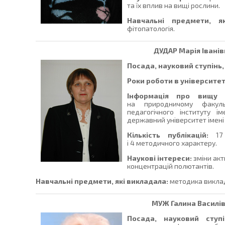
та їх вплив на вищі рослини.
Навчальні предмети, 
фітопатологія.
ДУДАР
Марія Іванів
Посада, науковий ступінь,
Роки роботи в університет
Інформація про вищу о
на природничому факуль
педагогічного інституту і
державний університет імені 
Кількість публікацій:
17
і 4 методичного характеру.
Наукові інтереси:
зміни акт
концентрацій полютантів.
Навчальні предмети, які викладала:
методика виклада
МУЖ
Галина Василі
Посада, науковий ступі