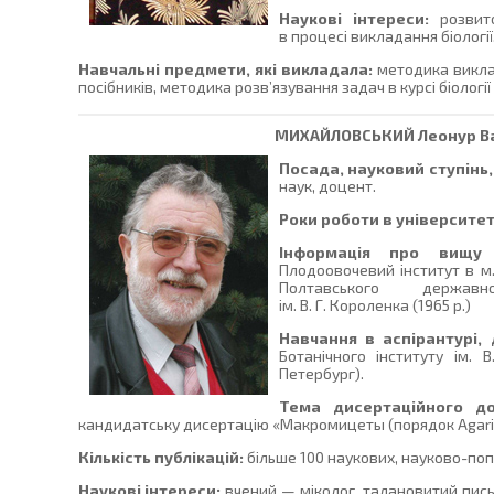
Наукові інтереси:
розвит
в процесі викладання біології
Навчальні предмети, які викладала:
методика викла
посібників, методика розв’язування задач в курсі біологі
МИХАЙЛОВСЬКИЙ
Леонур В
Посада, науковий ступінь,
наук, доцент.
Роки роботи в університет
Інформація про вищу 
Плодоовочевий інститут в м.
Полтавського державн
ім. В. Г. Короленка (1965 р.)
Навчання в аспірантурі,
Ботанічного інституту ім.
Петербург).
Тема дисертаційного д
кандидатську дисертацію «Макромицеты (порядок Agaric
Кількість публікацій:
більше 100 наукових, науково-по
Наукові інтереси:
вчений — міколог, талановитий пис