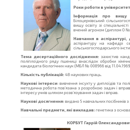
Роки роботи в університет
Інформація про вищу 
Білоцерківський сільськогос
вищу освіту зі спеціальніст
вчений агроном (диплом О № 3
Навчання в аспірантурі,
аспірантуру на кафедрі се
сільськогосподарського інсти
Тема дисертаційного дослідження:
захистив канд
поліплоїдного ряду пшениці внаслідок обробки хімі
кандидата біологічних наук (МБЛ № 008966 від 11.04.1969)
Кількість публікацій:
48 наукових праць.
Наукові інтереси:
вивчення інсухту у диплоїдів та пол
методична робота пов’язана з розробкою задач і вправ 
інтересу учнів шляхом розв’язування задач і вправ.
Наукові досягнення:
видано 5 навчальних посібників з
Навчальні предмети, які викладав:
генетика з основа
КОРБУТ
Гаррій Олександрович