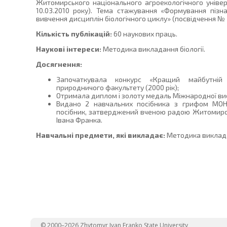
Житомирського національного агроекологічного унів
10.03.2010 року). Тема стажування «Формування пізна
вивчення дисциплін біологічного циклу» (посвідчення № 22
Кількість публікацій:
60 наукових праць.
Наукові інтереси:
Методика викладання біології.
Досягнення:
Започаткувала конкурс «Кращий майбутній 
природничого факультету (2000 рік);
Отримала диплом і золоту медаль Міжнародної вис
Видано 2 навчальних посібника з грифом МОН 
посібник, затверджений вченою радою Житомирсь
Івана Франка.
Навчальні предмети, які викладає:
Методика викладан
© 2000–2026 Zhytomyr Ivan Franko State University