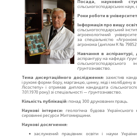
Посада, науковий ступ
сільськогосподарських наук, 
Роки роботи в університет
Інформація про вищу освіт
сільськогосподарський інсти
агроекологічний універси
за спеціальністю «Агроном
агронома (диплом К № 798520 
Навчання в аспірантурі,
аспірантуру на кафедрі ґрун
сільськогосподарського 
ґрунтознавство.
Тема дисертаційного дослідження:
захистив канд
і рухомі форми бору, марганцю, цинку, міді і молібдену
Лісостепу» і отримав диплом кандидата сільськогос
7.01.1970 року) зі спеціальності — ґрунтознавство.
Кількість публікацій:
понад 300 друкованих праць.
Наукові інтереси:
геологічна будова Українського
сировинні ресурси Житомирщини.
Наукові досягнення:
заслужений працівник освіти і науки Украї