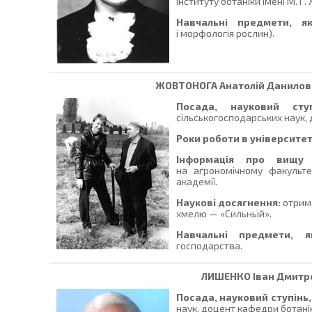
Інституту ботаніки імені М. Г.
Навчальні предмети, я
і морфологія рослин).
ЖОВТОНОГА
Анатолій Данилови
Посада, науковий ступ
сільськогосподарських наук, 
Роки роботи в університет
Інформація про вищу о
на агрономічному факультет
академії.
Наукові досягнення:
отрим
хмелю — «Сильный».
Навчальні предмети, 
господарства.
ЛИШЕНКО
Іван Дмитр
Посада, науковий ступінь,
наук, доцент кафедри ботані