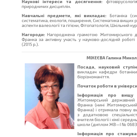
Наукові інтереси та досягнення:
фітовірусологі
природничих дисциплін.
Навчальні предмети, які викладає:
Ботаніка (си
систематика, екологія, поширення, Систематика вищих ро
аспекти валеології та гігієни, Фітопатологія, Шкільний курс
Нагороди:
Нагороджена грамотою Житомирського дер
Франка за активну участь у науково-дослідній роботі
(2015 р.).
МІХЕЄВА
Галина Микол
Посада, науковий ступін
викладач кафедри ботаніки
біорізноманіття.
Початок роботи в універси
Інформація про вищу о
Житомирський державний п
Франка (нині Житомирський
Франка) і отримала повну ви
з додатковою спеціальніс
вчителя біології і хімії сере
школи (диплом ЖВ—І № 068324
Інформація про стажув