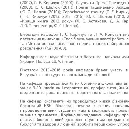
(2007), Г. Є. Киричук (2010)); Лауреати Премії Президе
(2003), Ю. С. Шелюк (2011)); Премії Національної Акад
(Ю. С. Шелюк (2010)); Соросівського гранту (Г. Є. Кирич
(Г. Є. Киричук (2013, 2015, 2016), Ю. С. Шелюк (2010, 
«Краща книга 2012 року» (Л. Є. Астахова, Д. А. Гарб
Л. О. Перепелиця, Ю. С. Шелюк).
Викладачі кафедри Г. Є. Киричук та Л. А. Константин
патенти на винаходи «Спосіб визначення якості роботи с
та «Метод оцінки чисельності перифітонних найпростіши
розселення» (№ 106789).
Кафедра має наукові зв’язки з багатьма навчальним
України, Польщі, США, Литви.
Протягом 2013–2016 років кафедра брала участь в о
Всеукраїнської студентської олімпіади з біології.
На кафедрі проводиться Літня ботанічна школа, яка вп
учням 9-10 класів як інтерактивний профорієнтаційни
щоденні інтегровані заняття теоретичного та практичного
На кафедрі систематично проводиться низка різномані
ботанічний КВК, біологічні вечори з різних навчал
і проведення яких студенти мають можливість проявит
знання з предметів. Щорічно викладачами кафедри про
вчитель біології», який дозволяє студентам предметної
(Біологія та здоров`я людини) зробити перші кроки у про