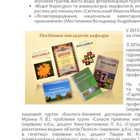
агрохімія ґрунтів, якість води, фіторемедіація ґрун
«Водні біоресурси та аквакультура; морфологія, екол
рослин; рослинництво» (Світельський Микола Миха
«Лісовпорядкування, національна інвентари
призначення» (Мостепанюк Володимир Андрійович
У 2013
за спе
З 2014
науков
гідрое
гідроб
держа
Франка
профес
На к
та пр
«Гід
Житоми
профес
(керів
науковий гурток «Еколого-біохімічні дослідження гідр
Музика Л. В.), проблемні групи: «Сучасні прийоми, мет
(керівник: к.б.н., доцент Константиненко Л. А.), «Стру
різнотипних водних об’єктів Полісся» (керівник: д.б.н., 
в генетиці» (керівник к.б.н., доцент Пацюк М. К.
індивідуалізації освітнього процесу у старшій школі» (к