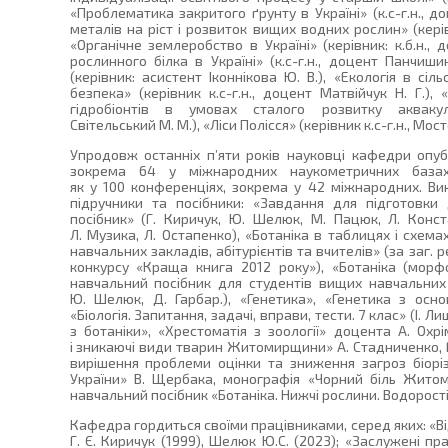
«Проблематика закритого ґрунту в Україні» (к.с-г.н., д
металів на ріст і розвиток вищих водних рослин» (керів
«Органічне землеробство в Україні» (керівник: к.б.н.,
рослинного білка в Україні» (к.с-г.н., доцент Панчишин 
(керівник: асистент Іконнікова Ю. В.), «Екологія в сі
безпека» (керівник к.с-г.н., доцент Матвійчук Н. Г.),
гідробіонтів в умовах сталого розвитку аквакуль
Світельський М. М.), «Ліси Полісся» (керівник к.с-г.н., Мост
Упродовж останніх п’яти років науковці кафедри опуб
зокрема 64 у міжнародних наукометричних базах
як у 100 конференціях, зокрема у 42 міжнародних. В
підручники та посібники: «Завдання для підготовки д
посібник» (Г. Киричук, Ю. Шелюк, М. Пацюк, Л. Конст
Л. Музика, Л. Остапенко), «Ботаніка в таблицях і схемах
навчальних закладів, абітурієнтів та вчителів» (за заг.
конкурсу «Краща книга 2012 року»), «Ботаніка (морфо
навчальний посібник для студентів вищих навчальних з
Ю. Шелюк, Д. Гарбар.), «Генетика», «Генетика з осно
«Біологія. Запитання, задачі, вправи, тести. 7 клас» (І. Л
з ботаніки», «Хрестоматія з зоології» доцента А. Охрі
і зникаючі види тварин Житомирщини» А. Стадниченко, Г. 
вирішення проблеми оцінки та зниження загроз біор
України» В. Щербака, монографія «Чорний біль Житом
навчальний посібник «Ботаніка. Нижчі рослини. Водорості. 
Кафедра гордиться своїми працівниками, серед яких: «Від
Г. Є. Киричук (1999), Шелюк Ю.С. (2023); «Заслужені пра