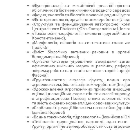
«Функціональні та метаболічні реакції прісн
абіотичних та біотичних чинників водного середови
«Фауна, екологія та біологія молюсків родини Lymn
«Фітогормонологія, органічне землеробство» (Лю
«Структура та функціонування автотрофної комп
Центрального Полісся» (Юлія Святославівна Шелюк
«Таксономія, морфологія, екологія круговійчас
Константиненко);
«Морфологія, екологія та систематика голих а
Пацюк);
«Вміст біологічно активних речовин в органі
Володимирівна Музика);
«Сучасна система управління закладами загал
ефективних шкільних мереж в регіонах; реформ
зокрема; робота над становленням старшої профіл
Фасоля);
«Ґрунтознавство, екологія ґрунту, водна ероз
агроекосистем, біологізація землеробства» (Богд
«Удосконалення агротехнічних прийомів вирощув
оцінка інноваційних елементів технології вирощ
в агрофітоценозах Полісся; вплив елементів те
та якість окремих коренеплідних овочевих культур
«Особливості реакції біосистем на постійне (хроні
Іванівна Корево);
«Водна токсикологія, гідроекологія» (Іконнікова Юлі
«Технологія вирощування картоплі, адаптивне 
ґрунту, органічне землеробство, стійкість агроеко