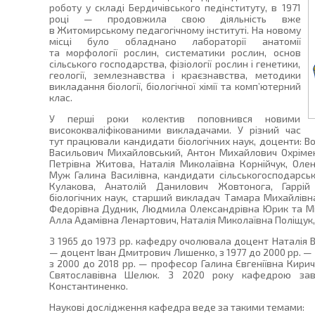
роботу у складі Бердичівського педінституту, в 1971
році — продовжила свою діяльність вже
в Житомирському педагогічному інституті. На новому
місці було обладнано лабораторії анатомії
та морфології рослин, систематики рослин, основ
сільського господарства, фізіології рослин і генетики,
геології, землезнавства і краєзнавства, методики
викладання біології, біологічної хімії та комп’ютерний
клас.
У перші роки колектив поповнився новими
висококваліфікованими викладачами. У різний час
тут працювали кандидати біологічних наук, доценти: В
Васильович Михайловський, Антон Михайлович Охріме
Петрівна Житова, Наталія Миколаївна Корнійчук, Ол
Муж Галина Василівна, кандидати сільськогосподарськ
Кулакова, Анатолій Данилович Жовтонога, Гаррій
біологічних наук, старший викладач Тамара Михайлівна
Федорівна Дудник, Людмила Олександрівна Юрик та Міх
Алла Адамівна Ленартович, Наталія Миколаївна Поліщук, 
З 1965 до 1973 рр. кафедру очолювала доцент Наталія Ва
— доцент Іван Дмитрович Лишенко, з 1977 до 2000 рр. 
з 2000 до 2018 рр. — професор Галина Євгеніївна Кирич
Святославівна Шелюк. З 2020 року кафедрою зав
Константиненко.
Наукові дослідження кафедра веде за такими темами: