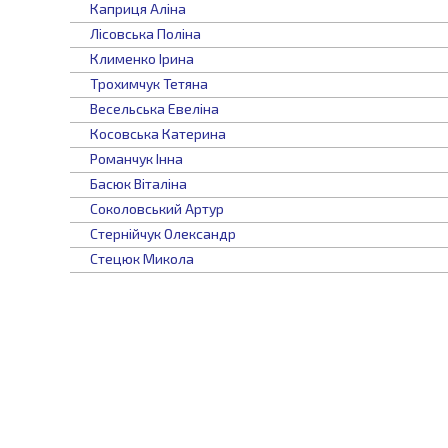
Каприця Аліна
Лісовська Поліна
Клименко Ірина
Трохимчук Тетяна
Весельська Евеліна
Косовська Катерина
Романчук Інна
Басюк Віталіна
Соколовський Артур
Стернійчук Олександр
Стецюк Микола