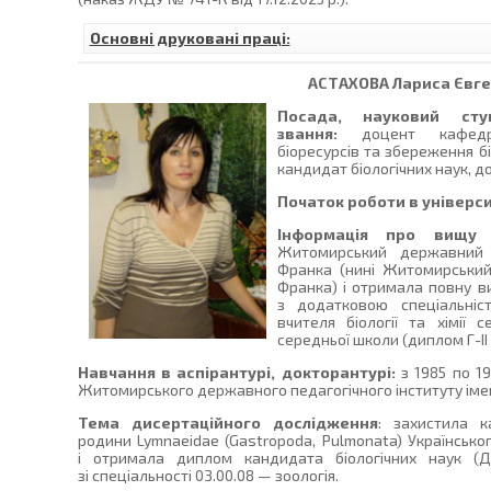
Основні друковані праці:
АСТАХОВА
Лариса Євге
Посада, науковий сту
звання:
доцент кафедри
біоресурсів та збереження бі
кандидат біологічних наук, д
Початок роботи в універси
Інформація про вищу о
Житомирський державний п
Франка (нині Житомирський
Франка) і отримала повну ви
з додатковою спеціальніс
вчителя біології та хімії
середньої школи (диплом Г-ІІ 
Навчання в аспірантурі, докторантурі:
з 1985 по 1
Житомирського державного педагогічного інституту імен
Тема дисертаційного дослідження
: захистила 
родини Lymnaeidae (Gastropoda, Pulmonata) Українського
і отримала диплом кандидата біологічних наук (
зі спеціальності 03.00.08 — зоологія.