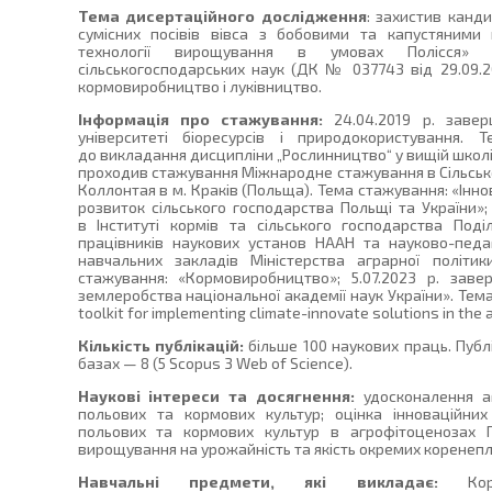
Тема дисертаційного дослідження
: захистив канд
сумісних посівів вівса з бобовими та капустяними
технології вирощування в умовах Полісся»
сільськогосподарських наук (ДК № 037743 від 29.09.20
кормовиробництво і луківництво.
Інформація про стажування:
24.04.2019 р. завер
університеті біоресурсів і природокористування. 
до викладання дисципліни „Рослинництво“ у вищій школі»; 
проходив стажування Міжнародне стажування в Сільсько
Коллонтая в м. Краків (Польща). Тема стажування: «Іннов
розвиток сільського господарства Польщі та України»;
в Інституті кормів та сільського господарства Поді
працівників наукових установ НААН та науково-педа
навчальних закладів Міністерства аграрної політи
стажування: «Кормовиробництво»; 5.07.2023 р. зав
землеробства національної академії наук України». Тема
toolkit for implementing climate-innovate solutions in the a
Кількість публікацій:
більше 100 наукових праць. Публ
базах — 8 (5 Scopus 3 Web of Science).
Наукові інтереси та досягнення:
удосконалення а
польових та кормових культур; оцінка інноваційних
польових та кормових культур в агрофітоценозах По
вирощування на урожайність та якість окремих коренепл
Навчальні предмети, які викладає:
Кормо