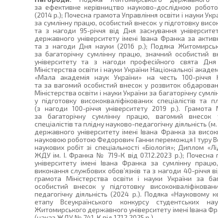
за ефективне керівництво науково-дослідною робото
(2014 р.); Почесна грамота Управління освіти і науки Ук
за сумлінну працю, особистий внесок у підготовку висо
та з нагоди 95-річчя від Дня заснування університе
державного університету імені Івана Франка за активн
та з нагоди Дня науки (2016 р.); Подяка Житомирсько
за багаторічну сумлінну працю, значний особистий вн
університету та з нагоди професійного свята Дня 
Міністерства освіти і науки України Національної акаде
«Мала академія наук України» на честь 100-річчя Н
та за вагомий особистий внесок у розвиток обдарованої
Міністерства освіти і науки України за багаторічну сум
у підготовку висококваліфікованих спеціалістів та пл
(з нагоди 100-річчя університету 2019 р.). Грамота 
за багаторічну сумлінну працю, вагомий внесок у
спеціалістів та плідну науково-педагогічну діяльність (м
державного університету імені Івана Франка за висок
науковою роботою Федорович Ганни переможця І туру Вс
наукових робіт зі спеціальності «Біологія»; Диплом «Лі
ЖДУ ім. І. Франка № 719-К від 07.12.2023 р.); Почес
університету імені Івана Франка за сумлінну працю
виконання службових обов’язків та з нагоди 40-річчя в
грамота Міністерства освіти і науки України за ба
особистий внесок у підготовку висококваліфіковани
педагогічну діяльність (2024 р.). Подяка «Науковому к
етапу Всеукраїнського конкурсу студентських на
Житомирського державного університету імені Івана Фра
(наказ ЖДУ № 741-К від 17.12.2025 р.).