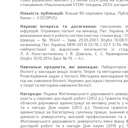
стажування «Національний STEM-тиждень 2024: алгорит
Кількість публікацій:
більше 80 наукових праць. Публ
базах — 3 (SCOPUS).
Наукові інтереси та досягнення:
таксономія, мо
інфузорій. Отримано патент на винахід: Пат. Україна, 
визначення якості роботи систем очистки стічних вод / Л. 
Шевчук. — № 95441 — Заяв. 29.05.2007; Опубл. 10.08.1
на винахід: Пат. Україна, МПК G01 N 33/18, C 02 F 3/34.
найпростіших за відносною чисельністю їх стад
Л. А. Константиненко, І. В. Довгаль, С. С. Крамарен
Опубл. 10.10.2014, Бюл. № 19. — 4 с.
Навчальні предмети, які викладає:
Лабораторна 
біології у закладах вищої освіти, Теорія та методика навч
Розв’язування задач з біології, Методика викладання бі
під час навчання біології, Науково-дослідна і проєктна ді
з теорії та методики навчання біології.
Нагороди:
Подяка Житомирського державного універси
участь у науково-дослідній роботі (2012 р.); Грамота У
обласної державної адміністрації за активну участь у н
та з нагоди Дня науки (2013 р.); Почесна грамота
адміністрації за багаторічну сумлінну працю, значний
діяльність університету, високий професіоналізм та з
Житомирського державного університету імені Івана Ф
дослідній роботі та з нагоди Дня науки (2016 р.)