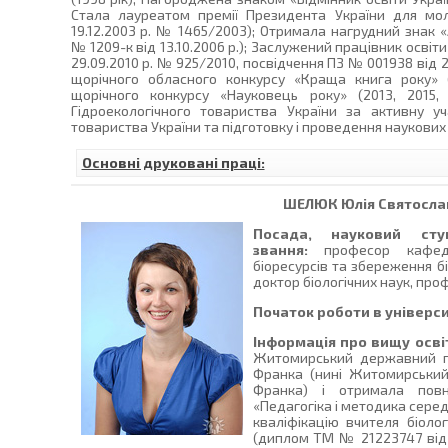
Стала лауреатом премії Президента України для мо
19.12.2003 р. № 1465/2003); Отримала нагрудний знак 
№ 1209-к від 13.10.2006 р.); Заслужений працівник освіт
29.09.2010 р. № 925/2010, посвідчення ПЗ № 001938 від 
щорічного обласного конкурсу «Краща книга року» 
щорічного конкурсу «Науковець року» (2013, 2015,
Гідроекологічного товариства України за активну уча
товариства України та підготовку і проведення наукових 
Основні друковані праці:
ШЕЛЮК
Юлія Святосла
Посада, науковий сту
звання:
професор кафедр
біоресурсів та збереження бі
доктор біологічних наук, про
Початок роботи в універси
Інформація про вищу осві
Житомирський державний пе
Франка (нині Житомирський
Франка) і отримала повн
«Педагогіка і методика середн
кваліфікацію вчителя біологі
(диплом ТМ № 21223747 від 3