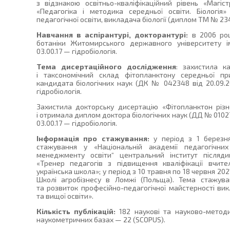
з відзнакою освітньо-кваліфікаційний рівень «Магіст
«Педагогіка і методика середньої освіти. Біологія
педагогічної освіти, викладача біології (диплом ТМ № 234
Навчання в аспірантурі, докторантурі:
в 2006 роц
ботаніки Житомирського державного університету ім
03.00.17 — гідробіологія.
Тема дисертаційного дослідження
: захистила к
і таксономічний склад фітопланктону середньої п
кандидата біологічних наук (ДК № 042348 від 20.09.20
гідробіологія.
Захистила докторську дисертацію «Фітопланктон різ
і отримала диплом доктора біологічних наук (ДД № 010272
03.00.17 — гідробіологія.
Інформація про стажування:
у період з 1 березня
стажування у «Національній академії педагогічни
менеджменту освіти“ центральний інститут післяди
«Тренер педагогів з підвищення кваліфікації вчите
українська школа»; у період з 10 травня по 18 червня 2
Школі агробізнесу в Ломжі (Польща). Тема стажува
та розвиток професійно-педагогічної майстерності ви
та вищої освіти».
Кількість публікацій:
182 наукові та науково-методич
наукометричних базах — 22 (SCOPUS).