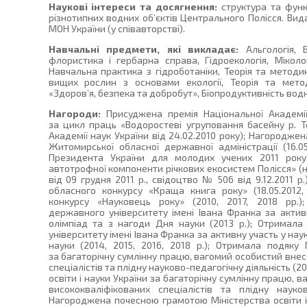
Наукові інтереси та досягнення:
структура та функ
різнотипних водних об’єктів Центрального Полісся. Ви
МОН України (у співавторстві).
Навчальні предмети, які викладає:
Альгологія, Б
флористика і гербарна справа, Гідроекологія, Міколо
Навчальна практика з гідроботаніки, Теорія та метод
вищих рослин з основами екології, Теорія та мето
«Здоров’я, безпека та добробут», Біопродуктивність вод
Нагороди:
Присуджена премія Національної Академі
за цикл праць «Водоростеві угруповання басейну р. Те
Академії наук України від 24.02.2010 року); Нагороджен
Житомирської обласної державної адміністрації (16.0
Президента України для молодих учених 2011 року
автотрофної компоненти річкових екосистем Полісся» (
від 09 грудня 2011 р., свідоцтво № 506 від 9.12.2011
обласного конкурсу «Краща книга року» (18.05.201
конкурсу «Науковець року» (2010, 2017, 2018 рр.
державного університету імені Івана Франка за активн
олімпіад та з нагоди Дня науки (2013 р.); Отримал
університету імені Івана Франка за активну участь у нау
науки (2014, 2015, 2016, 2018 р.); Отримала подяку 
за багаторічну сумлінну працю, вагомий особистий внес
спеціалістів та плідну науково-педагогічну діяльність (2
освіти і науки України за багаторічну сумлінну працю, 
висококваліфікованих спеціалістів та плідну науково
Нагороджена почесною грамотою Міністерства освіти і 