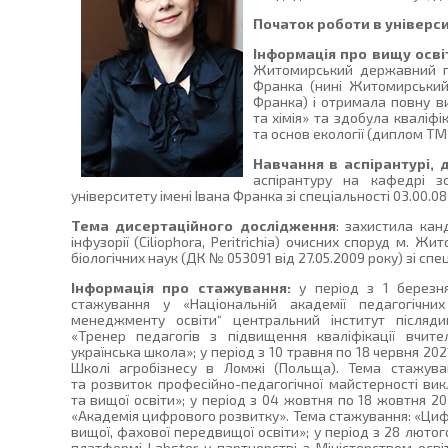
Початок роботи в універси
Інформація про вищу осві
Житомирський державний пе
Франка (нині Житомирський
Франка) і отримала повну ви
та хімія» та здобула кваліфіка
та основ екології (диплом ТМ 
Навчання в аспірантурі, 
аспірантуру на кафедрі з
університету імені Івана Франка зі спеціальності 03.00.08
Тема дисертаційного дослідження
: захистила кан
інфузорії (Ciliophora, Peritrichia) очисних споруд м. 
біологічних наук (ДК № 053091 від 27.05.2009 року) зі спе
Інформація про стажування:
у період з 1 березня
стажування у «Національній академії педагогічни
менеджменту освіти“ центральний інститут післяди
«Тренер педагогів з підвищення кваліфікації вчите
українська школа»; у період з 10 травня по 18 червня 2
Школі агробізнесу в Ломжі (Польща). Тема стажува
та розвиток професійно-педагогічної майстерності ви
та вищої освіти»; у період з 04 жовтня по 18 жовтня 
«Академія цифрового розвитку». Тема стажування: «Циф
вищої, фахової передвищої освіти»; у період з 28 лютог
платформі Labster у партнерстві з Міністерством осві