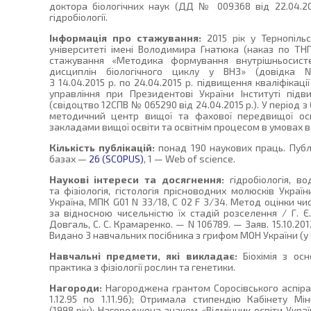
доктора біологічних наук (ДД № 009368 від 22.04.201
гідробіології.
Інформація про стажування:
2015 рік у Тернопіль
університеті імені Володимира Гнатюка (наказ по ТНП
стажування «Методика формування внутрішньосисте
дисциплін біологічного циклу у ВНЗ» (довідка 
З 14.04.2015 р. по 24.04.2015 р. підвищення кваліфікац
управління при Президентові України Інституті підви
(свідоцтво 12СПВ № 065290 від 24.04.2015 р.). У період з 
методичний центр вищої та фахової передвищої осві
закладами вищої освіти та освітнім процесом в умовах в
Кількість публікацій:
понад 190 наукових праць. Публ
базах —
26 (SCOPUS)
, 1 — Web of science.
Наукові інтереси та досягнення:
гідробіологія, во
та фізіологія, гістологія прісноводних молюсків Украї
Україна, МПК G01 N 33/18, C 02 F 3/34. Метод оцінки ч
за відносною чисельністю їх стадій розселення / Г. Є. 
Довгаль, С. С. Крамаренко. — N 106789. — Заяв. 15.10.2012
Видано 3 навчальних посібника з грифом МОН України (у 
Навчальні предмети, які викладає:
Біохімія з осн
практика з фізіології рослин та генетики.
Нагороди:
Нагороджена грантом Соросівського аспір
1.12.95 по 1.11.96); Отримала стипендію Кабінету Мі
(1998 рік); Нагороджена знаком «Відмінник освіти Україн