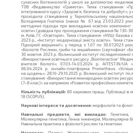
сучасних біотехнологій у школі за допомогою моделюва
ТОВ «Видавництво «Грамота». Тема стажування: «Пр
інтегрованого курсу «Здоров’я, безпека та добробут»; у 
проходила стажування у Тернопільському національном
Володимира Гнатюка (наказ № 67 від 23.03.2023 року
методичні підходи при викладанні освітніх компонент 
освіти» (довідка про проходження стажування № 130-30 ві
м. Київ, ГС «Освіторія». Тема стажування: «НУШ: базова 
2023 р., «Інститут модернізації змісту освіти». Тема ста
Підкорюй вершини!»; у період з 1.07 по 30.07.2023 ро
«Біологія: Рослини, гриби та лишайники» (сертифікат «Бі
30 жовтня 2023 р. Волинський інститут післядипломної п
«Використання освітнього ресурсу „Biointeractive“ Медич
вчителя біології»; 07.03-14.03.2024 р. AITEST.IN/UA 
06.04.2024 р. онлайн-платформа Prometheus «Успіш
на щодень»; 28.10-29.10.2025 р. Волинський інститут піс
стажування: «Використання міжнародних освітніх ресурсі
(7–8 клас)» за напрямом «Розвиток професійних компет
Кількість публікацій:
80 наукових праць. Публікації в
18 (SCOPUS).
Наукові інтереси та досягнення:
морфологія та філоге
Навчальні предмети, які викладає:
Генетика, Е
Молекулярна генетика, Генна інженерія, Молекулярна біол
Навчальна практика з фізіології рослин та генетики.
Нагороди:
Подяка Житомирського державного ун