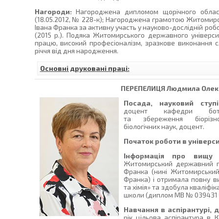
Нагороди:
Нагороджена дипломом щорічного обласн
(18.05.2012, № 228-к); Нагороджена грамотою Житомирс
Івана Франка за активну участь у науково-дослідній робо
(2015 р.). Подяка Житомирського державного універси
працю, високий професіоналізм, зразкове виконання с
річчя від дня народження.
Основні друковані праці:
ПЕРЕПЕЛИЦЯ
Людмила Олек
Посада, науковий ступі
доцент кафедри ботан
та збереження біорізно
біологічних наук, доцент.
Початок роботи в універси
Інформація про вищу о
Житомирський державний пе
Франка (нині Житомирський
Франка) і отримала повну ви
та хімія» та здобула кваліфіка
школи (диплом МВ № 039431 ві
Навчання в аспірантурі, 
рік цільова аспірантура в К