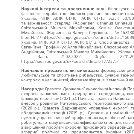
Наукові інтереси та досягнення:
водні біоресурси та
фізіологія гідробіонтів; біологія рослин; рослинницт
Україна, МПК A01K 61/10, A01K 61/13, A23K 50/8
та виживаності стерляді (Acipenser ruthenus Linnaeus, 
Світельський Микола Михайлович, Хом’як Олексан
Михайлівна, Жарчинська Валерія Сергіївна. — № 148130 —
Бюл. № 27. https://sis.nipo.gov.ua/uk/search/detail/1603
Україна, МПК A01K 61/10, A01K 61/13. Спосіб анестезі
Євгеніївна, Трофимчук Алла Михайлівна, Слюсаренко А
Андрійович, Світельський Микола Михайлович, Жарчинс
— Заяв. 21.02.2022; Опубл. 22
https://sis.nipo.gov.ua/uk/search/detail/1772375/
Навчальні предмети, які викладає:
фермерське рибн
любительське та спортивне рибальство, сучасні техноло
контролю в насінництві, лісова меліорація, земельний ка
Нагороди:
Грамота Державної екологічної інспекції Пол
охорони навколишнього природного середовища, якіс
фахівців-екологів» (2021 р.). Почесна грамота Національ
внесок у розвиток Житомирського територіального відд
(2020 р.). Грамота Державного управління екології 
облдержадміністрації (2019 р.). Диплом у номінації 
сумлінну працю, високий професіоналізм, особистий ва
роботу, підготовку висококваліфікованих спеціалістів з е
з вирішення проблем охорони природного середовища (
аграрної політики та продовольства України (201