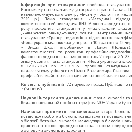
Інформація про стажування:
пройшла стажування у
Київському національному університеті імені Тараса Ш
навчально-наукового центру «Інститут біології та мед
2019 р.). Тема стажування: «Методичні підход
компетентностей викладача ВНЗ IV рівня акредитації»; у
року проходила стажування у «Національній академ
„Університет менеджменту освіти“ центральний інст
стажування: «Тренер педагогів з підвищення кваліфіка
«Нова українська школа»; у період з 10 травня по 18 ч
у Вищій Школі агробізнесу в Ломжі (Польща).
компетентностей та розвиток професійно-педагогічн
фахової передвищої та вищої освіти». У період 24-28 л
змісту освіти». Тема стажування: «Нова українська школ
з 12.02.2024 по 29.03.2024 пройшла стажування 
педагогічному університеті імені Володимира Гнатюка.
професійної майстерності при викладанні біологічних дис
Кількість публікацій:
72 наукових праць. Публікації в
2 (SCOPUS).
Наукові інтереси та досягнення:
фауна, екологія та 
Видано навчальний посібник з грифом МОН України (у спі
Навчальні предмети, які викладає:
історія біології,
позакласна робота з біології, позакласна та позашкільна 
з біології, ботаніка, мікологія, молекулярна біологія, на
практика з основ природознавства, основи природоз
з основами екології, дендрологія.