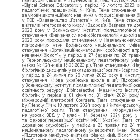
«Digital Science Educator»; у період 15 лютого 2023 
педагогічних працівників, м. Київ. Тема стажування
за умови дистанційного навчання у процесі вивчення біо
у ТОВ «Видавництво „Грамота“», м. Київ. Тема стаж
вчителів інтегрованого курсу «Здоров’я, безпека та до
2023 року у Волинському інституті післядипломної п
стажування: «Вивчення сучасних біотехнологій у школі 
2023 року проходила стажування у Навчально-науков
природничих наук Волинського національного уніве
стажування: «Організаційно-методичні особливості вп
навчання біології»; у період з 27 березня по 26 тра
у Тернопільському національному педагогічному уні
(наказ № 124-к від 16.03.2023 р.). Тема стажування: «
біологічних дисциплін у закладах вищої освіти» (сертифі
у період з 24 липня по 28 липня 2023 року в «Інститу
стажування: «Нова українська школа в дії: Підкор
у Волинському інституті післядипломної педагогічної ос
освітнього ресурсу „Biointeractive“ Медичного Інсти
біології»; у період з 01 січня по 31 січня 2024 рок
міжнародній платформі Coursera. Тема стажування «
by Friendly Fire»; 19 лютого 2024 року в Житомирськом
педагогічної освіти. Тема стажування: «Формува
на уроках ЗБД у 7 класі»; 14 березня 2024 року у
та фахової передвищої освіти МОН України. Тема ст
дорадчою службою?»; у період з 23 травня по 24 т
національному педагогічному університеті імені Во
«Підготовка майбутніх вчителів фізики, хімії, біології 
Нової української школи»; 23 липня 2024 року на освіт