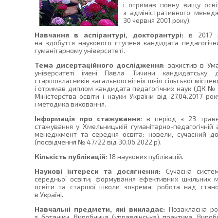
і отримав повну вищу осві
з адміністративного мене
30 червня 2001 року).
Навчання в аспірантурі, докторантурі:
в 2017 р
на здобуття наукового ступеня кандидата педагогіч
гуманітарному університеті.
Тема дисертаційного дослідження
: захистив в У
університеті імені Павла Тичини кандидатську д
старшокласників загальноосвітніх шкіл сільської місцев
і отримав диплом кандидата педагогічних наук (ДК № 0
Міністерства освіти і науки України від 27.04.2017 рок
і методика виховання.
Інформація про стажування:
в період з 23 травн
стажування у Хмельницькій гуманітарно-педагогічній а
менеджмент та середня освіта: новели, сучасний до
(посвідчення № 47/22 від 30.06.2022 р).
Кількість публікацій:
18 наукових публікацій.
Наукові інтереси та досягнення:
Сучасна систем
середньої освіти; формування ефективних шкільних 
освіти та старшої школи зокрема; робота над стан
в Україні.
Навчальні предмети, які викладає:
Позакласна роб
з ботаніки, Виробнича (управлінська) практика, Вироб