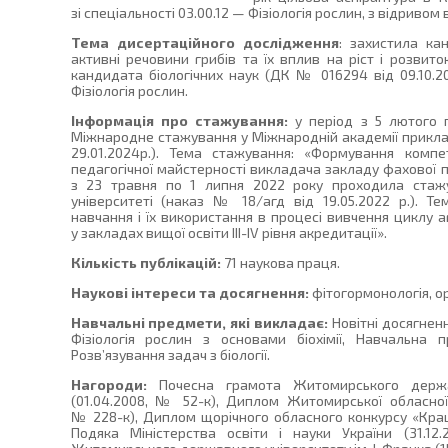
зі спеціальності 03.00.12 — Фізіологія рослин, з відривом
Тема дисертаційного дослідження
: захистила ка
активні речовини грибів та їх вплив на ріст і розви
кандидата біологічних наук (ДК № 016294 від 09.10.20
Фізіологія рослин.
Інформація про стажування:
у період з 5 лютого 
Міжнародне стажування у Міжнародній академії прикла
29.01.2024р.). Тема стажування: «Формування компе
педагогічної майстерності викладача закладу фахової п
з 23 травня по 1 липня 2022 року проходила стажу
університеті (наказ № 18/агд від 19.05.2022 р.). Те
навчання і їх використання в процесі вивчення циклу а
у закладах вищої освіти ІІІ-ІV рівня акредитації».
Кількість публікацій:
71 наукова праця.
Наукові інтереси та досягнення:
фітогормонологія, о
Навчальні предмети, які викладає:
Новітні досягнення
Фізіологія рослин з основами біохімії, Навчальна 
Розв’язування задач з біології.
Нагороди:
Почесна грамота Житомирського держав
(01.04.2008, № 52-к), Диплом Житомирської обласної д
№ 228-к), Диплом щорічного обласного конкурсу «Краща
Подяка Міністерства освіти і науки України (31.1