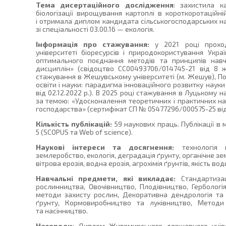
Тема дисертаційного дослідження
: захистила к
біологізації вирощування картоплі в короткоротаційні
і отримала диплом кандидата сільськогосподарських на
зі спеціальності 03.00.16 — екологія.
Інформація про стажування:
у 2021 році проход
університеті біоресурсів і природокористування Укра
оптимального поєднання методів та принципів навч
дисциплін» (свідоцтво СС00493706/014745-21 від 8 
стажування в Жешувському університеті (м. Жешув), П
освіти і науки: парадигма інноваційного розвитку науки
від 02.12.2022 р.). В 2025 році стажування в Луцькому 
за темою: «Удосконалення теоретичних і практичних на
господарства» (сертифікат СП № 05477296/000575-25 від 
Кількість публікацій:
59 наукових праць. Публікації в
5 (SCOPUS та Web of science).
Наукові інтереси та досягнення:
технологія в
землеробство, екологія, деградація ґрунту, органічне зе
вітрова ерозія, водна ерозія, агрохімія ґрунтів, якість во
Навчальні предмети, які викладає:
Стандартизац
рослинництва, Овочівництво, Плодівництво, Гербологія,
методи захисту рослин, Декоративна дендрологія та к
ґрунту, Кормовиробництво та луківництво, Методи 
та насінництво.
Нагороди:
Диплом Житомирського державного універ