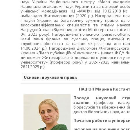
наук України Національного центру «Мала академія
Національної академії наук України та за вагомий осо
учнівської молоді(наказ НЦ «МАНУ» від 19.12.2018 №
амбасадор Житомирщини» (2020 р.). Нагороджена поч
і науки України за багаторічну сумлінну працю, ваг
висококваліфікованих спеціалістів та плідну науково
Нагрудний знак «Відмінник освіти» Міністерства освіти і
04. 2023 року). Нагороджена почесною грамотоюЖито
імені Івана Франка за сумлінну працю, високий пр
службових обов’язків та нагоди 45-річчя від дня 
14.06.2024 р.). Нагороджена дипломом Житомирського 
Франка «Лідер публікаційної активності» (наказ ЖДУ № 7
дипломом Житомирського державного університету ім
університету» (професор року) у 2024-2025 навчал
26.11.2025 р.).
Основні друковані праці:
ПАЦЮК
Марина Костянт
Посада, науковий сту
звання:
професор кафедр
біоресурсів та збереження бі
доктор біологічних наук, доце
Початок роботи в універси
Інформація про вищу осві