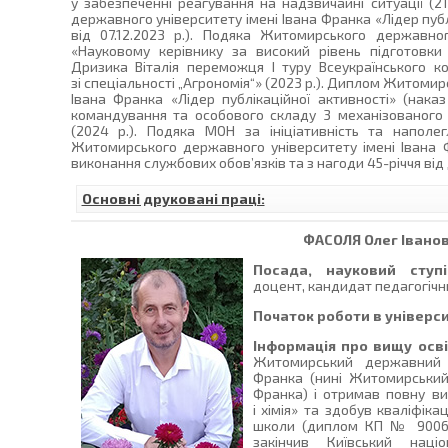
у забезпеченні реагування на надзвичайні ситуації (2
державного університету імені Івана Франка «Лідер публ
від 07.12.2023 р.). Подяка Житомирського державно
«Науковому керівнику за високий рівень підготовк
Дризика Віталія переможця І туру Всеукраїнського ко
зі спеціальності „Агрономія“» (2023 р.). Диплом Житоми
Івана Франка «Лідер публікаційної активності» (наказ
командування та особового складу 3 механізованого
(2024 р.). Подяка МОН за ініціативність та наполег
Житомирського державного університету імені Івана 
виконання службових обов’язків та з нагоди 45-річчя від
Основні друковані праці:
ФАСОЛЯ
Олег Івано
Посада, науковий ступі
доцент, кандидат педагогічних
Початок роботи в універси
Інформація про вищу осві
Житомирський державний п
Франка (нині Житомирський
Франка) і отримав повну вищ
і хімія» та здобув кваліфікац
школи (диплом КП № 900658
закінчив Київський націо