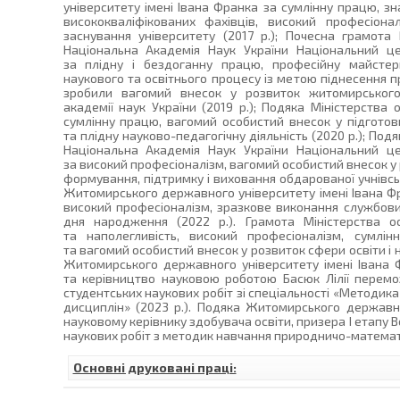
університету імені Івана Франка за сумлінну працю, з
висококваліфікованих фахівців, високий професіона
заснування університету (2017 р.); Почесна грамота 
Національна Академія Наук України Національний ц
за плідну і бездоганну працю, професійну майстерн
наукового та освітнього процесу із метою піднесення пр
зробили вагомий внесок у розвиток житомирського 
академії наук України (2019 р.); Подяка Міністерства о
сумлінну працю, вагомий особистий внесок у підготовк
та плідну науково-педагогічну діяльність (2020 р.); Подя
Національна Академія Наук України Національний ц
за високий професіоналізм, вагомий особистий внесок у 
формування, підтримку і виховання обдарованої учнівськ
Житомирського державного університету імені Івана Фр
високий професіоналізм, зразкове виконання службових
дня народження (2022 р.). Грамота Міністерства ос
та наполегливість, високий професіоналізм, сумлін
та вагомий особистий внесок у розвиток сфери освіти і на
Житомирського державного університету імені Івана Ф
та керівництво науковою роботою Басюк Лілії перемож
студентських наукових робіт зі спеціальності «Методи
дисциплін» (2023 р.). Подяка Житомирського державно
науковому керівнику здобувача освіти, призера І етапу 
наукових робіт з методик навчання природничо-математич
Основні друковані праці: