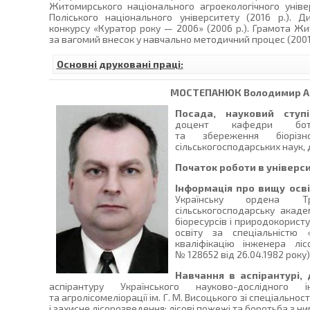
Житомирського національного агроекологічного універ
Поліського національного університету (2016 р.). 
конкурсу «Куратор року — 2006» (2006 р.). Грамота Ж
за вагомий внесок у навчально методичний процес (2001 
Основні друковані праці:
МОСТЕПАНЮК
Володимир А
Посада, науковий ступі
доцент кафедри ботан
та збереження біорізно
сільськогосподарських наук, 
Початок роботи в універси
Інформація про вищу осві
Українську ордена Т
сільськогосподарську акаде
біоресурсів і природокорист
освіту за спеціальністю 
кваліфікацію інженера лі
№ 128652 від 26.04.1982 року)
Навчання в аспірантурі, 
аспірантуру Українського науково-дослідного і
та агролісомеліорації ім. Г. М. Висоцького зі спеціальнос
і захисне лісорозведення; лісові пожежі та боротьба з ни