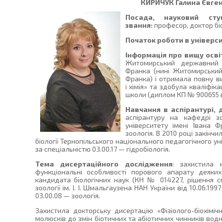
КИРИЧУК
Галина Євген
Посада, науковий сту
звання:
професор, доктор біо
Початок роботи в універси
Інформація про вищу осві
Житомирський державний п
Франка (нині Житомирський
Франка) і отримала повну ви
і хімія» та здобула кваліфіка
школи (диплом КП № 900655 ві
Навчання в аспірантурі, 
аспірантуру на кафедрі з
університету імені Івана 
зоологія. В 2010 році закінч
біології Тернопільського національного педагогічного у
за спеціальністю 03.00.17 — гідробіологія.
Тема дисертаційного дослідження
: захистила 
функціональні особливості порового апарату деяких
кандидата біологічних наук (КН № 014227, рішення сп
зоології ім. І. І. Шмальгаузена НАН України від 10.06.199
03.00.08 — зоологія.
Захистила докторську дисертацію «Фізіолого-біохіміч
молюсків до змін біотичних та абіотичних чинників во