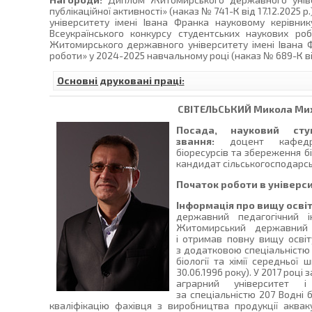
публікаційної активності» (наказ № 741-К від 17.12.2025
університету імені Івана Франка науковому керівник
Всеукраїнського конкурсу студентських наукових роб
Житомирського державного університету імені Івана 
роботи» у 2024-2025 навчальному році (наказ № 689-К від 
Основні друковані праці:
СВІТЕЛЬСЬКИЙ
Микола Ми
Посада, науковий сту
звання:
доцент кафедри
біоресурсів та збереження бі
кандидат сільськогосподарсь
Початок роботи в універси
Інформація про вищу освіт
державний педагогічний і
Житомирський державний 
і отримав повну вищу освіту
з додатковою спеціальністю 
біології та хімії середньо
30.06.1996 року). У 2017 році
аграрний університет 
за спеціальністю 207 Водні 
кваліфікацію фахівця з виробництва продукції аква