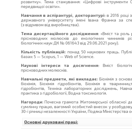
розвитку». Тема стажування: «Цифрові інструменти 
передвищої освіти».
Навчання в аспірантурі, докторантурі:
в 2016 році 
державного університету імені Івана Франка за спец
(з відривом від виробництва).
Тема дисертаційного дослідження
: «Вміст та роль
прісноводних молюсків до екологічних чинників р
біологічних наук ДК № 061643 від 29.06.2021 року).
Кількість публікацій:
понад 50 наукових праць. Публі
базах: 5 — Scopus, 1 — Web of Science.
Наукові інтереси та досягнення:
Вміст біологі
прісноводних молюсків.
Навчальні предмети, які викладає:
Біохімія з основа
біохімія, Біохімія гідробіонтів, Біохімія в тваринницт
гідробіонтів, Техніка лабораторних досліджень, Навча
практика з гідробіології, Водна токсикологія.
Нагороди:
Почесна грамота Житомирської обласної дер
сумлінну працю, вагомий особистий внесок у розбудову
30-ї річниці незалежності України, Подяка Міністерства ос
Основні друковані праці: