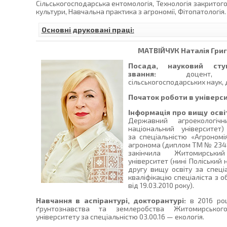
Сільськогосподарська ентомологія, Технологія закритог
культури, Навчальна практика з агрономії, Фітопатологія.
Основні друковані праці:
МАТВІЙЧУК
Наталія Гри
Посада, науковий сту
звання:
доцент, к
сільськогосподарських наук,
Початок роботи в універси
Інформація про вищу осві
Державний агроекологічн
національний університе
за спеціальністю «Агрономі
агронома (диплом ТМ № 234806
закінчила Житомирський
університет (нині Поліський 
другу вищу освіту за спеці
кваліфікацію спеціаліста з 
від 19.03.2010 року).
Навчання в аспірантурі, докторантурі:
в 2016 роц
ґрунтознавства та землеробства Житомирського 
університету за спеціальністю 03.00.16 — екологія.