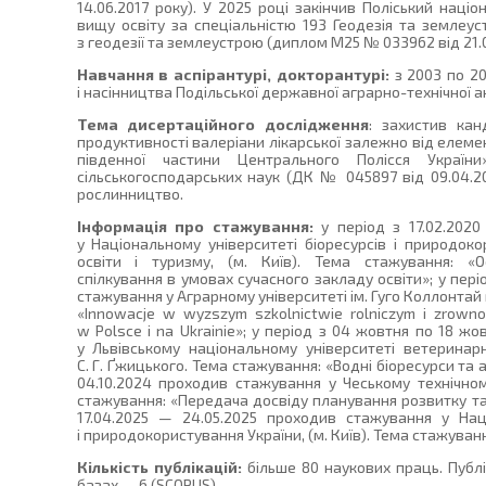
14.06.2017 року). У 2025 році закінчив Поліський наці
вищу освіту за спеціальністю 193 Геодезія та землеус
з геодезії та землеустрою (диплом М25 № 033962 від 21.0
Навчання в аспірантурі, докторантурі:
з 2003 по 20
і насінництва Подільської державної аграрно-технічної а
Тема дисертаційного дослідження
: захистив ка
продуктивності валеріани лікарської залежно від елеме
південної частини Центрального Полісся Украї
сільськогосподарських наук (ДК № 045897 від 09.04.20
рослинництво.
Інформація про стажування:
у період з 17.02.2020
у Національному університеті біоресурсів і природоко
освіти і туризму, (м. Київ). Тема стажування: «Ос
спілкування в умовах сучасного закладу освіти»; у пері
стажування у Аграрному університеті ім. Гуго Коллонтай 
«Innowacje w wyzszym szkolnictwie rolniczym i zrown
w Polsce i na Ukrainie»; у період з 04 жовтня по 18 
у Львівському національному університеті ветеринарн
С. Г. Ґжицького. Тема стажування: «Водні біоресурси та 
04.10.2024 проходив стажування у Чеському технічному
стажування: «Передача досвіду планування розвитку та р
17.04.2025 — 24.05.2025 проходив стажування у Наці
і природокористування України, (м. Київ). Тема стажуван
Кількість публікацій:
більше 80 наукових праць. Публ
базах — 6 (SCOPUS).