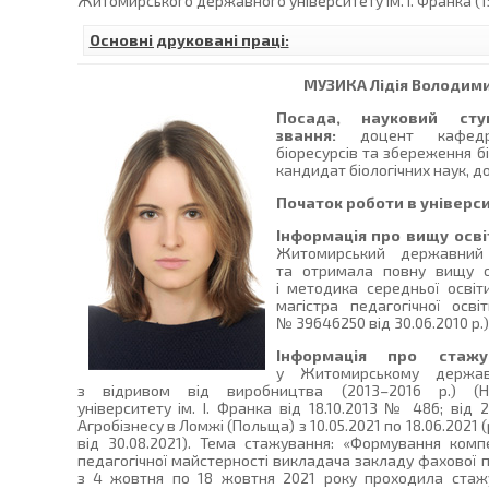
Житомирського державного університету ім. І. Франка (15
Основні друковані праці:
МУЗИКА
Лідія Володим
Посада, науковий сту
звання:
доцент кафедри
біоресурсів та збереження бі
кандидат біологічних наук, д
Початок роботи в універси
Інформація про вищу осві
Житомирський державний 
та отримала повну вищу ос
і методика середньої освіти
магістра педагогічної осв
№ 39646250 від 30.06.2010 р.)
Інформація про стажу
у Житомирському державн
з відривом від виробництва (2013–2016 р.) (
університету ім. І. Франка від 18.10.2013 № 486; від
Агробізнесу в Ломжі (Польща) з 10.05.2021 по 18.06.2021 
від 30.08.2021). Тема стажування: «Формування комп
педагогічної майстерності викладача закладу фахової п
з 4 жовтня по 18 жовтня 2021 року проходила стаж