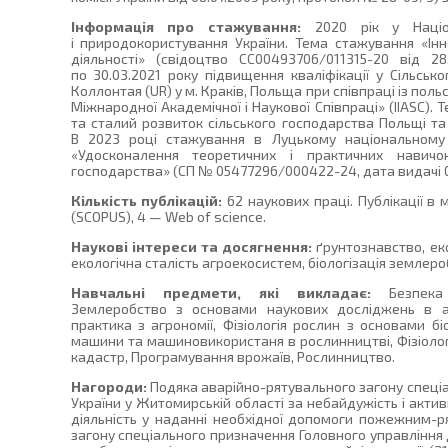
Інформація про стажування:
2020 рік у Націона
і природокористування України. Тема стажування «Інн
діяльності» (свідоцтво СС00493706/011315-20 від 28.
по 30.03.2021 року підвищення кваліфікації у Сільсько
Коллонтая (UR) у м. Краків, Польща при співпраці із пол
Міжнародної Академічної і Наукової Співпраці» (IIASC). Те
та сталий розвиток сільського господарства Польщі та 
В 2023 році стажування в Луцькому національному 
«Удосконалення теоретичних і практичних навичо
господарства» (СП № 05477296/000422-24, дата видачі 03
Кількість публікацій:
62 наукових праці. Публікації в
(SCOPUS), 4 — Web of science.
Наукові інтереси та досягнення:
ґрунтознавство, еко
екологічна сталість агроекосистем, біологізація землеро
Навчальні предмети, які викладає:
Безпека ж
Землеробство з основами наукових досліджень в агро
практика з агрономії, Фізіологія рослин з основами біох
машини та машиновикористаня в рослинництві, Фізіолог
кадастр, Програмування врожаїв, Рослинництво.
Нагороди:
Подяка аварійно-рятувального загону спеці
України у Житомирській області за небайдужість і акти
діяльність у наданні необхідної допомоги пожежним-р
загону спеціального призначення Головного управління