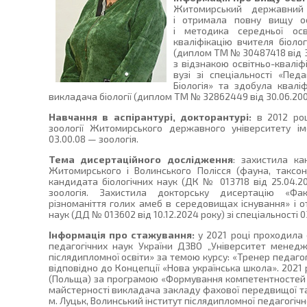
Житомирський державний 
і отримала повну вищу ос
і методика середньої осв
кваліфікацію вчителя біологі
(диплом ТМ № 30487418 від 30
з відзнакою освітньо-кваліф
вузі зі спеціальності «Педа
Біологія» та здобула кваліф
викладача біології (диплом ТМ № 32862449 від 30.06.200
Навчання в аспірантурі, докторантурі:
в 2012 ро
зоології Житомирського державного університету ім
03.00.08 — зоологія.
Тема дисертаційного дослідження
: захистила ка
Житомирського і Волинського Полісся (фауна, таксон
кандидата біологічних наук (ДК № 013718 від 25.04.20
зоологія. Захистила докторську дисертацію «Фа
різноманіття голих амеб в середовищах існування» і 
наук (ДД № 013602 від 10.12.2024 року) зі спеціальності 0
Інформація про стажування:
у 2021 році проходила 
педагогічних наук України ДЗВО „Університет менедж
післядипломної освіти» за темою курсу: «Тренер педагог
відповідно до Концепції «Нова українська школа». 2021 
(Польща) за програмою «Формування компетентностей т
майстерності викладача закладу фахової передвищої та 
м. Луцьк, Волинський інститут післядипломної педагогічн