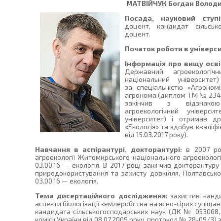
МАТВІЙЧУК
Богдан Волод
Посада, науковий ступі
доцент, кандидат сільсько
доцент.
Початок роботи в універси
Інформація про вищу осві
Державний агроекологічн
національний університе
за спеціальністю «Агроном
агронома (диплом ТМ № 234806
закінчив з відзнакою
агроекологічний універси
університет) і отримав д
«Екологія» та здобув кваліф
від 15.03.2017 року).
Навчання в аспірантурі, докторантурі:
в 2007 роц
агроекології Житомирського національного агроекологі
03.00.16 — екологія. В 2017 році закінчив докторантуру
природокористування та захисту довкілля, Полтавської
03.00.16 — екологія.
Тема дисертаційного дослідження
: захистив канд
аспекти біологізації землеробства на ясно-сірих супіща
кандидата сільськогосподарських наук (ДК № 053068, 
комісії України від 08.07.2009 року, протокол № 28-09/3) з