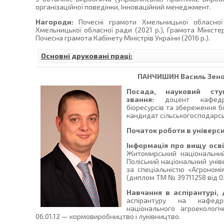
організаційної поведінки, Інноваційний менеджмент.
Нагороди:
Почесні грамоти Хмельницької обласної д
Хмельницької обласної ради (2021 р.), Грамота Міністерс
Почесна грамота Кабінету Міністрів України (2016 р.).
Основні друковані праці:
ПАНЧИШИН
Василь Зен
Посада, науковий сту
звання:
доцент кафедри
біоресурсів та збереження бі
кандидат сільськогосподарсь
Початок роботи в універси
Інформація про вищу осві
Житомирський національний
Поліський національний унів
за спеціальністю «Агрономі
(диплом ТМ № 39711258 від 02
Навчання в аспірантурі, 
аспірантуру на кафедр
національного агроекологіч
06.01.12 — кормовиробництво і луківництво.