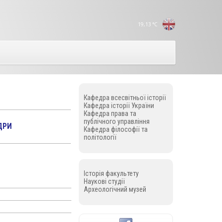
19,13
°C
Кафедрa всесвітньої історії
Кафедра історії України
Кафедра права та
публічного управління
ДРИ
Кафедра філософії та
політології
Історія факультету
Наукові студії
Археологічний музей