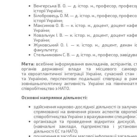
Венгерська В. О. — д. істор. н., професор, профе
історії України;
Білобровець О. М. — д. істор. н., професор, профе
історії України;
Максимов О. В. — к. істор. н., доцент, доцент кафе
України;
Ковальчук І. В. — к. істор. н., доцент, доцент кафе
України;
Жуковський О. І. — к. істор. н., доцент, декан і
факультету;
Стельникович С. В. — д. істор. н., професор, завідув
Мета:
всебічне інформування викладачів, аспірантів, сту
органів державної влади та місцевого самовр
та євроатлантичної інтеграції України, сучасний ста
та Україною, перспективи подальшої співпраці в рамк
зовнішньополітичну активність України на північноат
співробітництво з НАТО.
Основні напрямки діяльності:
здійснення науково-дослідної діяльності із залуч
спрямованої на вивчення різних аспектів європей
співробітництва України з врахуванням специфік
організація та проведення відкритих дискусій,
(навчальні заклади, підприємства і установи,
діяльності ЄС та НАТО;
поширення в засобах масової інформації загальних