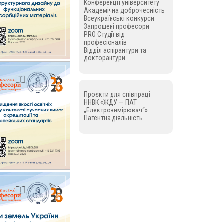
Конференції університету
Академічна доброчесність
Всеукраїнські конкурси
Запрошені професори
PRO Студії від
професіоналів
Відділ аспірантури та
докторантури
Проєкти для співпраці
ННВК «ЖДУ — ПАТ
„Електровимірювач“»
Патентна діяльність