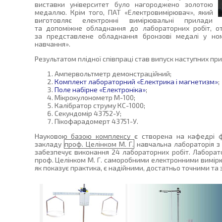
виставки університет було нагороджено золотою
медаллю. Крім того, ПАТ «Електровимірювач», який
виготовляє електронні вимірювальні прилади
та допоміжне обладнання до лабораторних робіт, о
за представлене обладнання бронзові медалі у номі
навчання».
Результатом плідної співпраці став випуск наступних при
Ампервольтметр демонстраційний;
Комплект лабораторний «Електрика і магнетизм»
;
Поле набірне «Електроніка»
;
Мікрокулонометр М-100;
Калібратор струму КС-1000;
Секундомір 43752-У;
Пікофарадомерт 43751-У.
Науковою базою комплексу є створена на кафедрі ф
закладу
проф. Целінком М. Г.
навчальна лабораторія з 
забезпечує виконання 24 лабораторних робіт. Лаборат
проф. Целінком М. Г. саморобними електронними вимірю
як показує практика, є надійними, достатньо точними та