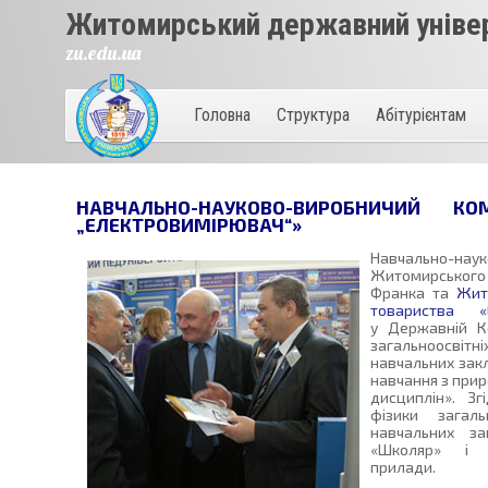
Житомирський державний універ
zu.edu.ua
Головна
Структура
Абітурієнтам
НАВЧАЛЬНО-НАУКОВО-ВИРОБНИЧИЙ
„ЕЛЕКТРОВИМІРЮВАЧ“»
Навчально-нау
Житомирського 
Франка та
Жит
товариства «Е
у Державній К
загальноосвіт
навчальних зак
навчання з прир
дисциплін». Зг
фізики загаль
навчальних за
«Школяр» і л
прилади.