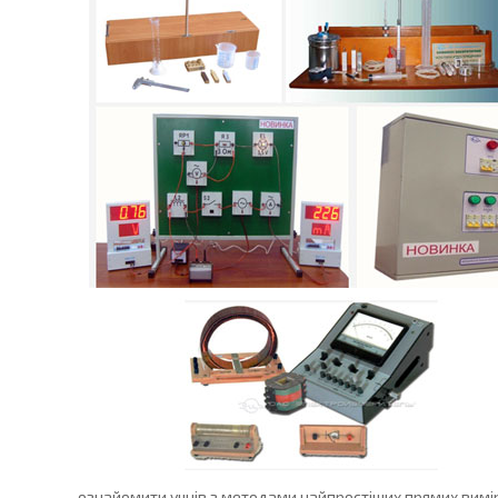
ознайомити учнів з методами найпростіших прямих вимірю