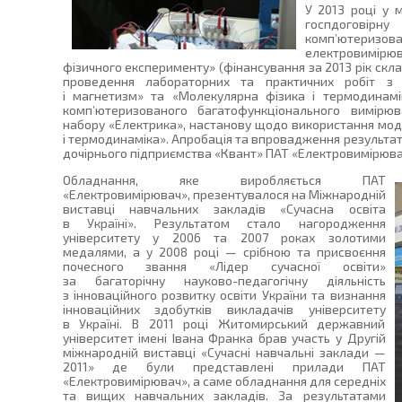
У 2013 році у 
госпдогов
комп’ютеризо
електровимірю
фізичного експерименту» (фінансування за 2013 рік скла
проведення лабораторних та практичних робіт з 
і магнетизм» та «Молекулярна фізика і термодинамі
комп’ютеризованого багатофункціонального вимірю
набору «Електрика», настанову щодо використання мод
і термодинаміка». Апробація та впровадження результат
дочірнього підприємства «Квант» ПАТ «Електровимірюва
Обладнання, яке виробляється ПАТ
«Електровимірювач», презентувалося на Міжнародній
виставці навчальних закладів «Сучасна освіта
в Україні». Результатом стало нагородження
університету у 2006 та 2007 роках золотими
медалями, а у 2008 році — срібною та присвоєння
почесного звання «Лідер сучасної освіти»
за багаторічну науково-педагогічну діяльність
з інноваційного розвитку освіти України та визнання
інноваційних здобутків викладачів університету
в Україні. В 2011 році Житомирський державний
університет імені Івана Франка брав участь у Другій
міжнародній виставці «Сучасні навчальні заклади —
2011» де були представлені прилади ПАТ
«Електровимірювач», а саме обладнання для середніх
та вищих навчальних закладів. За результатами