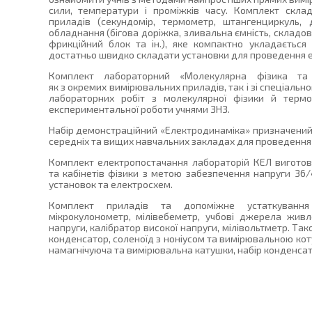
сили, температури і проміжків часу. Комплект скла
приладів (секундомір, термометр, штангенциркуль, 
обладнання (бігова доріжка, зливальна ємність, складові
фрикційний блок та ін.), яке компактно укладаєтьс
достатньо швидко складати установки для проведення е
Комплект лабораторний «Молекулярна фізика та 
як з окремих вимірювальних приладів, так і зі спеціаль
лабораторних робіт з молекулярної фізики й термо
експериментальної роботи учнями ЗНЗ.
Набір демонстраційний «Електродинаміка» призначений 
середніх та вищих навчальних закладах для проведення
Комплект електропостачання лабораторій КЕЛ вигото
та кабінетів фізики з метою забезпечення напруги 36
установок та електросхем.
Комплект приладів та допоміжне устаткування
мікрокулонометр, мілівебеметр, учбові джерела живле
напруги, калібратор високої напруги, мілівольтметр. Та
конденсатор, соленоїд з ноніусом та вимірювальною ко
намагнічуюча та вимірювальна катушки, набір конденсато