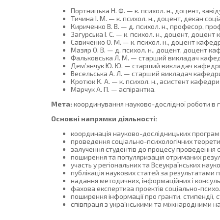
Портницька Н. Ф. — к. психол. н., доцент, заві
Тичина І. М. — к. психол. н., доцент, декан со
Кириченко В. В. — д. психол. н., професор, пр
Загурська І. С. — к. психол. н., доцент, доцент
Савиченко О. М. — к. психол. н., доцент кафедр
Мазяр О. В. — д. психол. н., доцент, доцент ка
Фальковська Л. М. — старший викладач кафедр
Дем’янчук Ю. Ю. — старший викладач кафедри 
Весельська А. Л. — старший викладач кафедри 
Кротюк К. А. — к. психол. н., асиcтент кафедри
Марчук А. П. — аспірантка.
Мета:
координування науково-дослідної роботи в га
Основні напрямки діяльності:
координація науково-дослідницьких програм 
проведення соціально-психологічних теорет
залучення студентів до процесу проведення 
поширення та популяризація отриманих результ
участь у регіональних та Всеукраїнських нау
публікація наукових статей за результатами
надання методичних, інформаційних і консул
фахова експертиза проектів соціально-психол
поширення інформації про гранти, стипендії, с
співпраця з українськими та міжнародними н