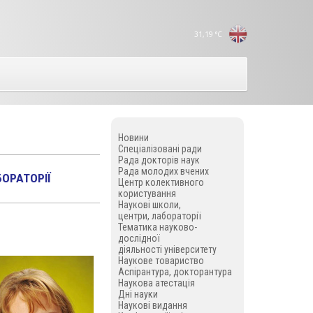
31,19
°C
Новини
Спеціалізовані ради
Рада докторів наук
Рада молодих вчених
БОРАТОРІЇ
Центр колективного
користування
Наукові школи,
центри, лабораторії
Тематика науково-
дослідної
діяльності університету
Наукове товариство
Аспірантура, докторантура
Наукова атестація
Дні науки
Наукові видання