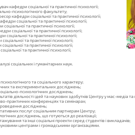
дувач кафедри соціальної та практичної психології;
ціально-психологічного факультету;
офесор кафедри соціальної та практичної психології;
 кафедри соціальної та практичної психології;
и соціальної та практичної психології;
федри соціальної та практичної психології;
и соціальної та практичної психології;
соціальної та практичної психології;
соціальної та практичної психології;
 соціальної та практичної психології;
лузі соціальних і гуманітарних наук.
психологічного та соціального характеру;
ичних та експериментальних досліджень;
соціально-психологічних досліджень;
атів діяльності ідей та наукових здобутків Центру у мас-медіа та в
ково-практичних конференціях та семінарах;
 проведення досліджень;
ьтативних послуг соціальним партнерам Центру;
огічних досліджень, що готуються до реалізації;
тажування та інші соціальні проекти серед студентів і викладачів;
ауковими центрами і громадськими організаціями.