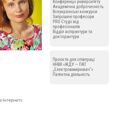
Конференції університету
Академічна доброчесність
Всеукраїнські конкурси
Запрошені професори
PRO Студії від
професіоналів
Відділ аспірантури та
докторантури
Проєкти для співпраці
ННВК «ЖДУ — ПАТ
„Електровимірювач“»
Патентна діяльність
 Інтернеті;