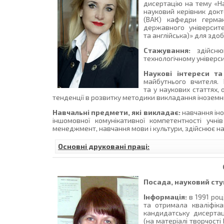
дисертацію на тему «На
науковий керівник докт
(ВАК) кафедри герман
державного університе
та англійська)» для здоб
Стажування:
здійснюв
технологічному університе
Наукові інтереси т
майбутнього вчителя.
та у наукових статтях,
тенденції в розвитку методики викладання іноземних
Навчальні предмети, які викладає:
навчання іно
іншомовної комунікативної компетентності учні
менеджмент, навчання мови і культури, здійснює 
Основні друковані праці:
Посада, науковий ступ
Інформація:
в 1991 роц
та отримала кваліфіка
кандидатську дисертац
(на матеріалі творчості