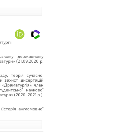
тургії
нському державному
атури» (21.09.2020 р.
ду, теорія сучасної
ти захист дисертацій
І «Драматургія», член
тудентської наукової
ура» (2020, 2021 р.),
 (історія англомовної