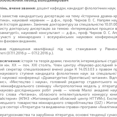
АКАЛЮЖНИЙ
Леонід Володимирович
інь, вчене звання:
доцент кафедри, кандидат філологічних наук.
і захистив кандидатську дисертацію на тему «Історична драма-хр
тика», науковий керівник — д.ф.н., проф. Чирков О. С. Напрям на
ія й історія драми». Закінчив докторантуру за спеціальністю 10.01.0
исту докторську дисертацію за темою: «Інтермедіальні процеси в 
драматургії», науковий консультант — д.ф.н., проф. Чирков О. С. 
участі у міжнародних і всеукраїнських наукових конференціях
них фахових виданнях.
ав підвищення кваліфікації під час стажування у Рівне
і (07.11.2016 р — 07.12.2016 р.).
досягнення:
історія та теорія драми; генологія; інтермедіальні студії
ія кін. ХХ — поч. ХХІ століть. Член центру «Науково-дослідний і
чений секретар спеціалізованої вченої ради К 14.053.03 з правом 
наукового ступеня кандидата філологічних наук за спеціальніс
ї наукової конференції «Драматургічні (Брехтівські) читання». Ві
пис», «Мистецтво і наука», головний редактор студентського н
міжкафедрального семінару «Антропологічна модель у літератур
 науково-дослідницьких робіт учнів — членів Малої академії нау
о слова «Читанка», обласного інтелектуального конкурсу юних
майстерня» (КПНЗ «Житомирський обласний центр НТТУМ»). Експе
імецького товариства міжнародного співробітництва (GIZ) і Житом
у в секторі «Література та видавнича справа» програми «Аналітика к
ературознавства та зарубіжна література, основні тенденції сучас