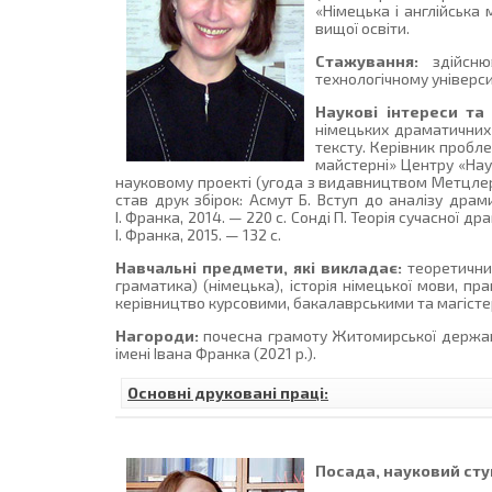
«Німецька і англійська
вищої освіти.
Стажування:
здійснюв
технологічному університе
Наукові інтереси та
німецьких драматичних т
тексту. Керівник пробле
майстерні» Центру «Наук
науковому проекті (угода з видавництвом Метцлер в
став друк збірок: Асмут Б. Вступ до аналізу драм
І. Франка, 2014. — 220 с. Сонді П. Теорія сучасної д
І. Франка, 2015. — 132 с.
Навчальні предмети, які викладає:
теоретичний
граматика) (німецька), історія німецької мови, пр
керівництво курсовими, бакалаврськими та магіс
Нагороди:
почесна грамоту Житомирської державн
імені Івана Франка (2021 р.).
Основні друковані праці:
Посада, науковий ступ