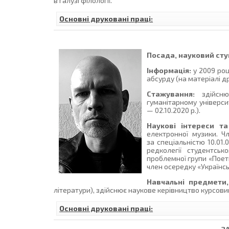
в галузі філології.
Основні друковані праці:
Посада, науковий ступ
Інформація:
у 2009 ро
абсурду (на матеріалі д
Стажування:
здійснюв
гуманітарному університ
— 02.10.2020 р.).
Наукові інтереси та
електронної музики. Ч
за спеціальністю 10.01.
редколегії студентськ
проблемної групи «Поети
член осередку «Українсь
Навчальні предмети,
літератури), здійснює наукове керівництво курсо
Основні друковані праці: