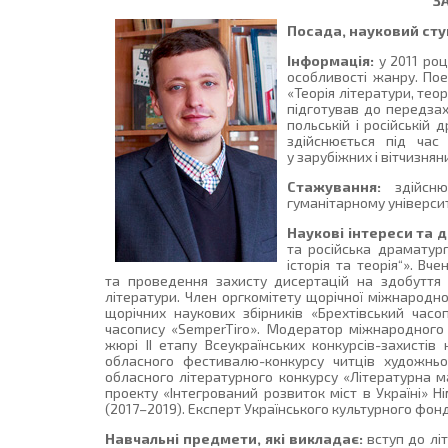
З
Посада, науковий ступ
Інформація:
у 2011 роц
особливості жанру. Пое
«Теорія літератури, теор
підготував до передзах
польській і російській 
здійснюється під час 
у зарубіжних і вітчизня
Стажування:
здійснюв
гуманітарному університет
Наукові інтереси та 
та російська драматург
історія та теорія“». В
та проведення захисту дисертацій на здобуття 
літератури. Член оргкомітету щорічної міжнародно
щорічних наукових збірників «Брехтівський часо
часопису «SemperTiro». Модератор міжнародного 
жюрі II етапу Всеукраїнських конкурсів-захистів
обласного фестивалю-конкурсу читців художньог
обласного літературного конкурсу «Літературна 
проекту «Інтегрований розвиток міст в Україні» Н
(2017–2019). Експерт Українського культурного фонд
Навчальні предмети, які викладає:
вступ до літ