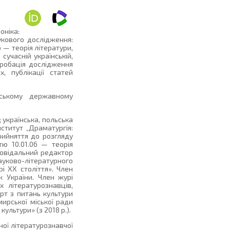
оніка:
укового дослідження:
6 — теорія літератури,
сучасній українській,
Апробація дослідження
, публікації статей
нському державному
; українська, польська
нститут „Драматургія:
прийняття до розгляду
тю 10.01.06 — теорія
дповідальний редактор
ауково-літературного
і ХХ століття». Член
к України. Член журі
 літературознавців,
рт з питань культури
ирської міської ради
ультури» (з 2018 р.).
ної літературознавчої