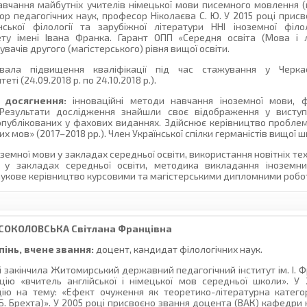
вчання майбутніх учителів німецької мови писемного мовлення (п
ор педагогічних наук, професор Ніколаєва С. Ю. У 2015 році прис
ської філології та зарубіжної літератури ННІ іноземної філо
ту імені Івана Франка. Гарант ОПП «Середня освіта (Мова і л
увачів другого (магістерського) рівня вищої освіти.
ала підвищення кваліфікації під час стажування у Черк
ті (24.09.2018 р. по 24.10.2018 р.).
а досягнення:
інноваційні методи навчання іноземної мови, 
 Результати дослідження знайшли своє відображення у висту
 опублікованих у фахових виданнях. Здійснює керівництво пробле
 мов» (2017–2018 рр.). Член Української спілки германістів вищої ш
земної мови у закладах середньої освіти, використання новітніх те
в у закладах середньої освіти, методика викладання іноземни
наукове керівництво курсовими та магістерськими дипломними робо
СОКОЛОВСЬКА
Світлана Францівна
інь, вчене звання:
доцент, кандидат філологічних наук.
і закінчила Житомирський державний педагогічний інститут ім. І. 
цію «вчитель англійської і німецької мов середньої школи». У
ію на тему: «Ефект очуження як теоретико-літературна категор
 Б. Брехта)». У 2005 році присвоєно звання доцента (ВАК) кафедри 