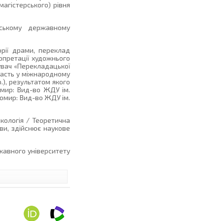
магістерського) рівня
аському державному
орії драми, переклад
ерпретації художнього
дувач «Перекладацької
участь у міжнародному
.), результатом якого
омир: Вид-во ЖДУ ім.
итомир: Вид-во ЖДУ ім.
икологія / Теоретична
ови, здійснює наукове
жавного університету