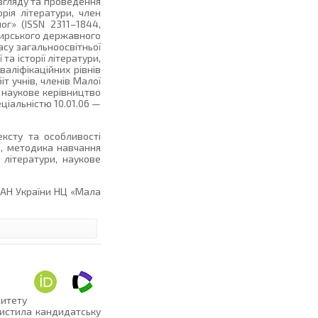
озгляду та проведення
рія літератури, член
ог» (ISSN 2311–1844,
томирського державного
ласу загальноосвітньої
та історії літератури,
аліфікаційних рівнів
т учнів, членів Малої
є наукове керівництво
ціальністю 10.01.06 —
ексту та особливості
и, методика навчання
 літератури, наукове
НАН України НЦ «Мала
ситету
хистила кандидатську