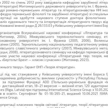
тня 2002 по січень 2012 року завідувала кафедрою зарубіжної літе
ої літератури) Житомирського державного університету ім. І. Франка.
рі романо-германських літератур та літературознавства ННІ іно
афедра германської філології та зарубіжної літератури) зі спеціальн
исертації на здобуття наукового ступеня доктора філологічни
наліз художнього тексту та інтерпретація літературного твору» ві
лізованої вченої ради Д 26.133.03 у Київському університеті імені Бо
організаторів Всеукраїнської наукової конференції «Література т
 (Житомир, 2004), Міжвузівського термінологічного семінару, 
жавному університеті ім. І. Франка (2005, 2006), Волинсь
країнки (2005), Тернопільському національному педагогічному універ
Київського славістичного університету (2007), Міжвузівського мет
уцьк, 2008), літературознавчого семінару на кафедрі германської фі
дною участю наукової конференції «Літературний твір: теорія, ме
ь «Бертольт Брехт — класик і сучасник» (Житомир, 2023).
нього твору». Гарант ОНП «Теорія літератури».
ї під час стажування у Київському університету імені Бориса Гр
кадемічна доброчесність: виклики сучасності» у Республіці Польщ
за підтримки Фундації ADD (Польсько-українська фундація «І
 — дистанційний етап, 18–21 вересня — виїзний етап, 120 аудиторн
s (Riga, Latvia) при підтримці International Science Group з 10.05.20
в в освіті». Сертифікат № 01-18/265-21, виданий 10.06.2021 ISMA 
ience Group.
претації класичних творів світової літератури, теорії літературно