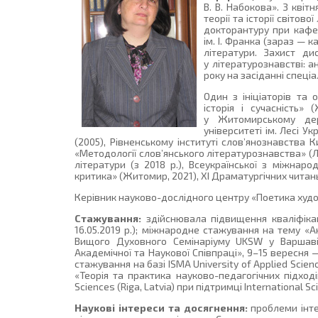
В. В. Набокова». З кві
теорії та історії світов
докторантуру при кафед
ім. І. Франка (зараз — к
літератури. Захист д
у літературознавстві: а
року на засіданні спеціа
Один з ініціаторів та 
історія і сучасність»
у Житомирському дер
університеті ім. Лесі У
(2005), Рівненському інституті слов’янознавства 
«Методології слов’янського літературознавства» (Л
літератури (з 2018 р.), Всеукраїнської з міжнаро
критика» (Житомир, 2021), ХІ Драматургічних читан
Керівник науково-дослідного центру «Поетика худож
Стажування:
здійснювала підвищення кваліфікаці
16.05.2019 р.); міжнародне стажування на тему «А
Вищого Духовного Семінаріуму UKSW у Варшаві 
Академічної та Наукової Співпраці», 9–15 вересня
стажування на базі ISMA University of Applied Science
«Теорія та практика науково-педагогічних підході
Sciences (Riga, Latvia) при підтримці International Sc
Наукові інтереси та досягнення:
проблеми інтер