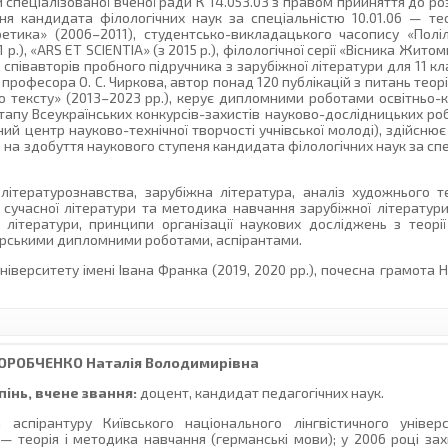
 спеціалізованої вченої ради К 14.053.03 з правом прийняття до р
я кандидата філологічних наук за спеціальністю 10.01.06 — тео
етика» (2006–2011), студентсько-викладацького часопису «Поліл
1 р.), «ARS ET SCIENTIA» (з 2015 р.), філологічної серії «Вісника Жи
із співавторів пробного підручника з зарубіжної літератури для 11 к
офесора О. С. Чиркова, автор понад 120 публікацій з питань теорії 
 тексту» (2013–2023 рр.), керує дипломними роботами освітньо-кв
етапу Всеукраїнських конкурсів-захистів науково-дослідницьких робі
ий центр науково-технічної творчості учнівської молоді), здійсню
ю на здобуття наукового ступеня кандидата філологічних наук за спе
ітературознавства, зарубіжна література, аналіз художнього т
сучасної літератури та методика навчання зарубіжної літератур
ї літератури, принципи організації наукових досліджень з теорії
ерськими дипломними роботами, аспірантами.
ерситету імені Івана Франка (2019, 2020 рр.), почесна грамота 
ОРОБЧЕНКО
Наталія Володимирівна
інь, вчене звання:
доцент, кандидат педагогічних наук.
а аспірантуру Київського національного лінгвістичного універ
 — теорія і методика навчання (германські мови); у 2006 році за