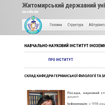
Житомирський державний унів
zu.edu.ua
Головна
Структура
Абітурієн
НАВЧАЛЬНО-НАУКОВИЙ ІНСТИТУТ ІНОЗЕМН
ПРО ІНСТИТУТ
СКЛАД КАФЕДРИ ГЕРМАНСЬКОЇ ФІЛОЛОГІЇ ТА З
Посада, науковий ст
доцент.
Інформація:
у 1998 роц