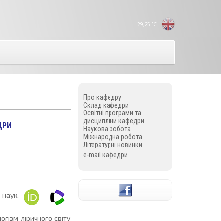
29,25
°C
Про кафедру
Склад кафедри
Освітні програми та
дисципліни кафедри
ДРИ
Наукова робота
Міжнародна робота
Літературні новинки
e-mail кафедри
 наук,
огізм ліричного світу