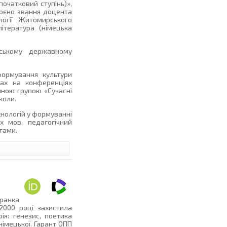
очатковий ступінь)»,
воєно звання доцента
логії Житомирського
ітература (німецька
аському державному
формування культури
пах на конференціях
мною групою «Сучасні
коли.
хнологій у формуванні
х мов, педагогічний
тами.
Франка
 2000 році захистила
ія: генезис, поетика
німецької. Гарант ОПП