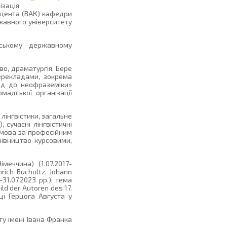
зація
оцента (ВАК) кафедри
ржавного університету
аському державному
во, драматургія. Бере
перекладами, зокрема
хід до неофраземіки»
мадської організації
лінгвістики, загальне
 сучасні лінгвістичні
а мова за професійним
рівництво курсовими,
еччина) (1.07.2017-
nrich Bucholtz, Johann
31.07.2023 рр.); тема
ld der Autoren des 17.
ці Герцога Августа у
 імені Івана Франка