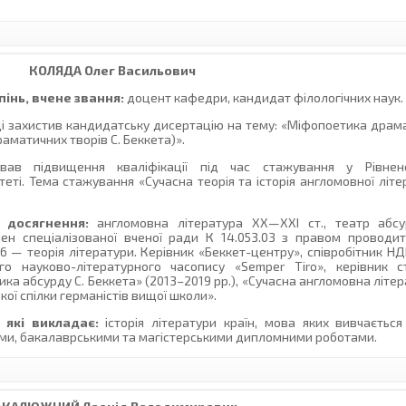
КОЛЯДА
Олег Васильович
інь, вчене звання:
доцент кафедри, кандидат філологічних наук.
ці захистив кандидатську дисертацію на тему: «Міфопоетика драма
раматичних творів С. Беккета)».
ав підвищення кваліфікації під час стажування у Рівне
еті. Тема стажування «Сучасна теорія та історія англомовної літер
 досягнення:
англомовна література ХХ—ХХІ ст., театр абсур
лен спеціалізованої вченої ради К 14.053.03 з правом проводи
06 — теорія літератури. Керівник «Беккет-центру», співробітник НД
ого науково-літературного часопису «Semper Tiro», керівник с
ка абсурду С. Беккета» (2013–2019 рр.), «Сучасна англомовна літерат
кої спілки германістів вищої школи».
 які викладає:
історія літератури країн, мова яких вивчається
вими, бакалаврськими та магістерськими дипломними роботами.