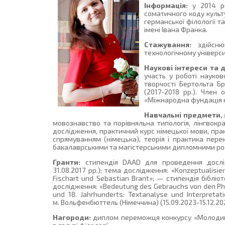
Інформація:
у 2014 р
соматичного коду культ
германської філології т
імені Івана Франка.
Стажування:
здійснюв
технологічному університет
Наукові інтереси та 
участь у роботі науков
творчості Бертольта Бр
(2017-2018 рр.). Член 
«Міжнародна фундація н
Навчальні предмети, 
мовознавство та порівняльна типологія, лінгвокра
дослідження, практичний курс німецької мови, пра
спрямуванням (німецька), теорія і практика пере
бакалаврськими та магістерськими дипломними ро
Гранти:
стипендія DAAD для проведення дослід
31.08.2017 рр.); тема дослідження: «Konzeptualisier
Fischart und Sebastian Brant»; — стипендія бібліо
дослідження: «Bedeutung des Gebrauchs von den Phras
und 18. Jahrhunderts: Textanalyse und Interpret
м. Вольфенбюттель (Німеччина) (15.09.2023-15.12.202
Нагороди:
диплом переможця конкурсу «Молодий 