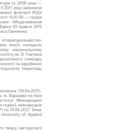
ратури (з 2008 року —
 У 2011 році закінчила
земної філології ЖДУ
ості 10.01.06 — теорія
х наук «Моделювання
дбувся 20 травня 2015
риса Грінченка.
а літературознавство:
етапи якого походили
кому національному
ситету ім. В. Гнатюка
одологічного семінару
лології та зарубіжної
тодологія, переклад,
інченка (16.04.2019–
а, м. Варшава на базі
нститут Міжнародної
их годин); міжнародне
21 по 10.06.2021. Тема:
University of Applied
го твору, методології