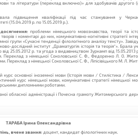
 мови та літератури (переклад включно)» для здобувачів другого (
ала підвищення кваліфікації під час стажування у Черк
ті (15.04.2019 р. по 15.05.2019 р.).
 досягнення:
проблеми німецького мовознавства, теорії та іст
ворів і коментарі до них, комунікативно-когнітивні стратегії інт
мної групи «Сучасні тенденції філологічного аналізу тексту». Заві
ово-дослідний інститут „Драматургія: історія та теорія“». Брала 
ід 25.05.2012 р. та угода з видавництвом Зуркамп від 15.05.2013 р
и. Переклад з німецької Соколовської С. Ф., Федоренко Л. О. Жит
рами. Переклад з німецької Соколовської С. Ф., Ліпісівіцького М. Л. Ж
 курс основної іноземної мови (Історія мови / Стилістика / Лекс
актичний курс німецької мови, комунікативні стратегії німецької м
терськими дипломними роботами.
ої обласної адміністрації і Почесна грамоту Житомирського дер
ТАРАБА
Ірина Олександрівна
інь, вчене звання:
доцент, кандидат філологічних наук.