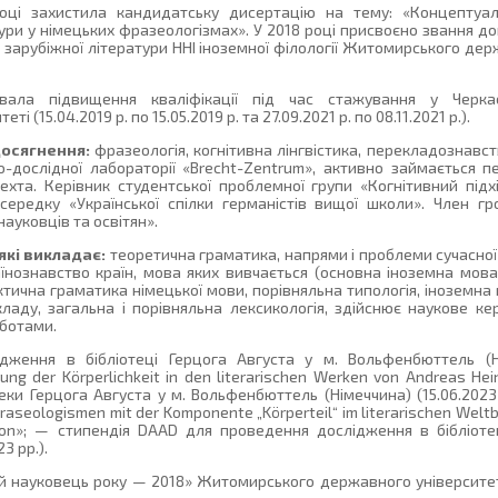
оці захистила кандидатську дисертацію на тему: «Концептуалі
ури у німецьких фразеологізмах». У 2018 році присвоєно звання д
а зарубіжної літератури ННІ іноземної філології Житомирського де
ала підвищення кваліфікації під час стажування у Черк
і (15.04.2019 р. по 15.05.2019 р. та 27.09.2021 р. по 08.11.2021 р.).
досягнення:
фразеологія, когнітивна лінгвістика, перекладознавст
о-дослідної лабораторії «Brecht-Zentrum», активно займається 
ехта. Керівник студентської проблемної групи «Когнітивний під
осередку «Української спілки германістів вищої школи». Член гро
ауковців та освітян».
які викладає:
теоретична граматика, напрями і проблеми сучасної 
їнознавство країн, мова яких вивчається (основна іноземна мова),
ктична граматика німецької мови, порівняльна типологія, іноземн
кладу, загальна і порівняльна лексикологія, здійснює наукове ке
ботами.
ження в бібліотеці Герцога Августа у м. Вольфенбюттель (Нім
ung der Körperlichkeit in den literarischen Werken von Andreas Hei
теки Герцога Августа у м. Вольфенбюттель (Німеччина) (15.06.2023-
eologismen mit der Komponente „Körperteil“ im literarischen Weltbi
ation»; — стипендія DAAD для проведення дослідження в бібліоте
3 рр.).
науковець року — 2018» Житомирського державного університету