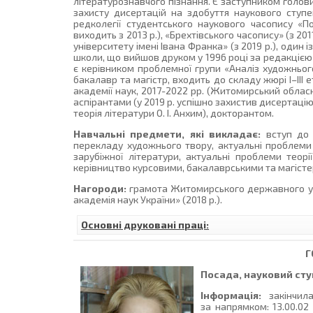
літературознавчого пізнання. Є заступником голови
захисту дисертацій на здобуття наукового ступен
редколегії студентського наукового часопису «По
виходить з 2013 р.), «Брехтівського часопису» (з 201
університету імені Івана Франка» (з 2019 р.), один 
школи, що вийшов друком у 1996 році за редакцією пр
є керівником проблемної групи «Аналіз художнього
бакалавр та магістр, входить до складу жюрі I–III 
академії наук, 2017-2022 рр. (Житомирський обласн
аспірантами (у 2019 р. успішно захистив дисертаці
теорія літератури О. І. Анхим), докторантом.
Навчальні предмети, які викладає:
вступ до л
перекладу художнього твору, актуальні проблеми 
зарубіжної літератури, актуальні проблеми теорі
керівництво курсовими, бакалаврськими та магіст
Нагороди:
грамота Житомирського державного унів
академія наук України» (2018 р.).
Основні друковані праці:
Г
Посада, науковий ступ
Інформація:
закінчил
за напрямком: 13.00.02