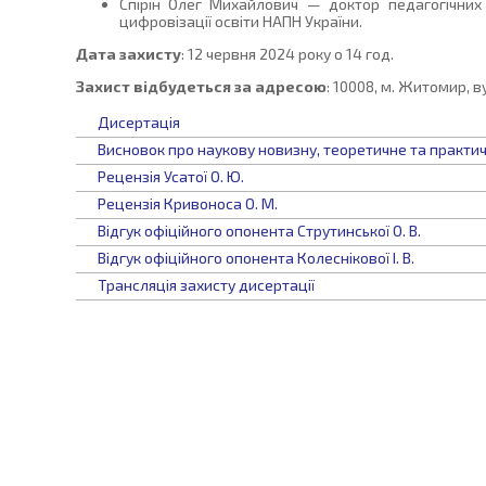
Спірін Олег Михайлович — доктор педагогічних 
цифровізації освіти НАПН України.
Дата захисту
: 12 червня 2024 року о 14 год.
Захист відбудеться за адресою
: 10008, м. Житомир, в
Дисертація
Висновок про наукову новизну, теоретичне та практич
Рецензія Усатої О. Ю.
Рецензія Кривоноса О. М.
Відгук офіційного опонента Струтинської О. В.
Відгук офіційного опонента Колеснікової І. В.
Трансляція захисту дисертації