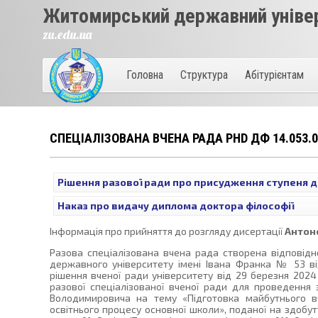
Житомирський державний універ
zu.edu.ua
Головна
Структура
Абітурієнтам
СПЕЦІАЛІЗОВАНА ВЧЕНА РАДА PHD ДФ 14.053.0
Рішення разової ради про присудження ступеня до
Наказ про видачу диплома доктора філософії
Інформація про прийняття до розгляду дисертації
Антон
Разова спеціалізована вчена рада створена відповід
державного університету імені Івана Франка № 53 ві
рішення вченої ради університету від 29 березня 202
разової спеціалізованої вченої ради для проведення 
Володимировича на тему «Підготовка майбутнього вч
освітнього процесу основної школи», поданої на здобутт