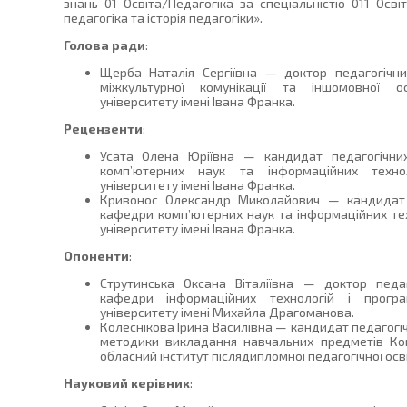
знань 01 Освіта/Педагогіка за спеціальністю 011 Освіт
педагогіка та історія педагогіки».
Голова ради
:
Щерба Наталія Сергіївна — доктор педагогічн
міжкультурної комунікації та іншомовної 
університету імені Івана Франка.
Рецензенти
:
Усата Олена Юріївна — кандидат педагогічних
комп’ютерних наук та інформаційних техно
університету імені Івана Франка.
Кривонос Олександр Миколайович — кандидат п
кафедри комп’ютерних наук та інформаційних т
університету імені Івана Франка.
Опоненти
:
Струтинська Оксана Віталіївна — доктор педа
кафедри інформаційних технологій і програ
університету імені Михайла Драгоманова.
Колеснікова Ірина Василівна — кандидат педагогі
методики викладання навчальних предметів Ко
обласний інститут післядипломної педагогічної ос
Науковий керівник
: