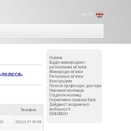
24,13
°C
Новини
Відділ міжнародних і
регіональних зв’язків
Міжнародні зв’язки
«ПОЛІССЯ»
Регіональні зв’язки
Консорціуми
Почесні професори і доктори
Навчання іноземців
Cтуденти-іноземці
Нормативно-правова база
Дайджест академічної
мобільності
Телефон
ERASMUS+
 15
(0412) 47-36-89