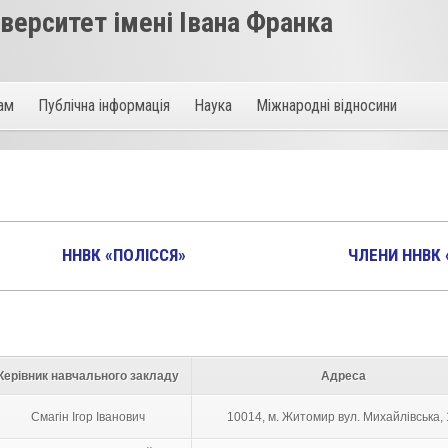
ерситет імені Івана Франка
там
Публічна інформація
Наука
Міжнародні відносини
ННВК «ПОЛІССЯ»
ЧЛЕНИ ННВК 
Керівник навчального закладу
Адреса
Смагін Ігор Іванович
10014, м. Житомир вул. Михайлівська,