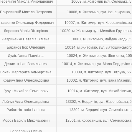
Перелигін Микола Миколайович
10009, м. Житомир вул. Селецька, 5
Покропивній Микола Петрович
10008, м. Житомир, вул. Івана Франка,
ташенко Олександр Федорович
10007, м. Житомир, вул. Коростишівська
Дорошко Марія Вікторівна
10020, м. Житомир вул. Михайла Грушевськ
Лавриненко Наталія Вілівна
10001, м. Житомир, майдан Згоди, 5
Баранов Ігор Олегович
10014, м. Житомир, вул. Лятошинського
Дудік Ганна Павлівна
10024, м. Житомир, вул. Шевченка, 10
Денисюк Іван Васильович
10014, м. Житомир, вул. Мала Бердичівськ
Бохан Маргарита Альбертівна
10009, м. Житомир, вул. Вітрука, 55
Кравчук Інна Олександрівна
10002, м. Житомир, вул. Івана Мазепи,
Гузун Михайло Семенович
10014, м. Житомир, вул. Михайлівська,
Лейчук Алла Олександрівна
13302, м. Бердичів, вул. Європейська, 5
Рибак Наталія Іванівна
13302, м. Бердичів вул. Семенівська, 
Мороз Василь Миколайович
12501, м. Коростишів, вул. Семінарська
Солодовник Олена