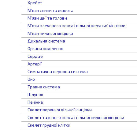
Хребет
М’язи спини та живота
М’язи шиї та голови
М’язи плечового пояса і вільної верхньої кінцівки
М’язи нижньої кінцівки
Дихальна система
Органи виділення
Сердце
Артерії
Симпатична нервова система
Око
Травна система
Шлунок
Печінка
Скелет верхньої вільної кінцівки
Скелет тазового пояса і вільної нижньої кінцівки
Скелет грудної клітки