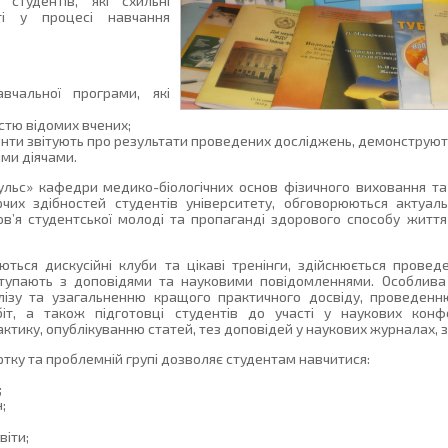
студентів, які схильні
ті у процесі навчання
вчальної програми, які
стю відомих вчених;
енти звітують про результати проведених досліджень, демонструють
ими діячами.
Пульс» кафедри медико-біологічних основ фізичного виховання т
рчих здібностей студентів університету, обговорюються актуаль
ов’я студентської молоді та пропаганді здорового способу життя 
ються дискусійні клуби та цікаві тренінги, здійснюється провед
виступають з доповідями та науковими повідомленнями. Особлива
алізу та узагальненню кращого практичного досвіду, проведенн
іт, а також підготовці студентів до участі у наукових конф
ктику, опублікуванню статей, тез доповідей у наукових журналах, з
тку та проблемній групі дозволяє студентам навчитися:
;
;
віти;