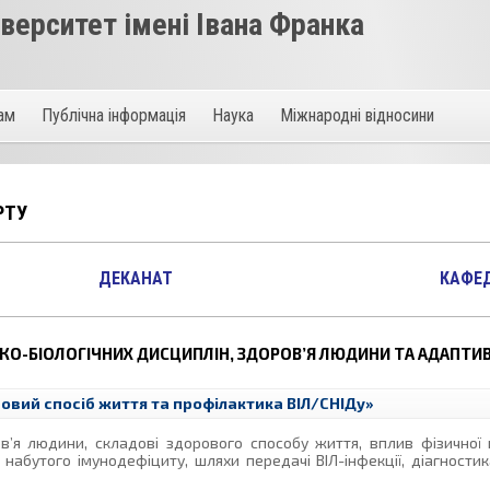
ерситет імені Івана Франка
там
Публічна інформація
Наука
Міжнародні відносини
РТУ
ДЕКАНАТ
КАФЕ
КО-БІОЛОГІЧНИХ ДИСЦИПЛІН, ЗДОРОВ’Я ЛЮДИНИ ТА АДАПТИ
овий спосіб життя та профілактика ВІЛ/СНІДу»
в’я людини, складові здорового способу життя, вплив фізичної 
абутого імунодефіциту, шляхи передачі ВІЛ-інфекції, діагностик