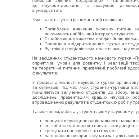
найбільш здібних, обдарованих і талановитих 
до науково-дослідної та пошукової діяльнос
в університеті.
Зміст занять гуртка різноманітний і включає:
Поглиблене вивчення окремих питань на
викликають найбільший інтерес у студентів;
Ознайомлення з життям, професійною діяльні
Проведення відкритих занять гуртка, де студ
Зустрічі зі спеціалістами-практиками, науков
На засіданнях студентського наукового гуртка «
сприятливі умови для розвитку і реалізації тво
та теоретичні питання, присвячені проблемі здор
факультетів.
У процесі діяльності наукового гуртка організову
та семінарів, під час яких студенти-гуртківці 
приділяється залученню студентів до збору, ан
досліджень, презентаціям кращих наукових роб
впровадженню результатів студентських робіт у пра
Таким чином, робота у студентському науковому гур
опанувати принципи раціонального навчання
поглибити свої знання з навчальних дисциплін
тренувати настирливість і силу волі;
раціонально використовувати час для самоос