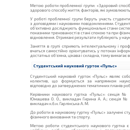
Метою роботи проблемної групи: «Здоровий спосіб
здорового способу життя; факторів, які зумовлюють
У роботі проблемної групи беруть участь студент
з доповідями і науковими повідомленнями. Студент
об’єктивно досліджують функціональні стани систем
показники тренованості в стані спокою та при фізи
відновлення. Отримані результати публікують у нау
Заняття в групі сприяють інтелектуальному і про
вчаться самостійно орієнтуватись у потоках інфор
достатньо об’ємна, цікава і складна, тому вимагає в
Студентський науковий гурток «Пульс»
Студентський науковий гурток «Пульс» являє соб
колектив, що формується за напрямком науко
відповідно до затверджених тематичних планів ро
Керівники наукового гуртка «Пульс»: секція № 1,
Юмашева О. О., викладач Гирина А. А.; секція № 2:
викладач к.б.н. Гарлінська А. М.
До роботи в науковому гуртку «Пульс» залучені ст
фізичного виховання та спорту.
Метою роботи студентського наукового гуртка є