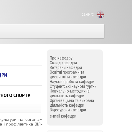
28,69
°C
Про кафедру
Cклад кафедри
Ветерани кафедри
Освітні програми та
ДРИ
дисципліни кафедри
Наукова робота кафедри
Студентські наукові гуртки
Навчально-методична
ВНОГО СПОРТУ
діяльність кафедри
Організаційна та виховна
діяльність кафедри
Відеоуроки кафедри
e-mail кафедри
культури на організм
а і профілактика ВІЛ-