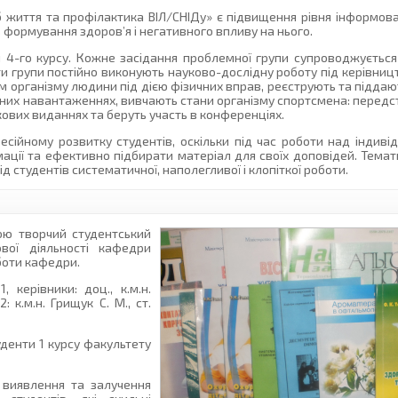
 життя та профілактика ВІЛ/СНІДу» є підвищення рівня інформова
 формування здоров’я і негативного впливу на нього.
и 4-го курсу. Кожне засідання проблемної групи супроводжується
и групи постійно виконують науково-дослідну роботу під керівницт
 організму людини під дією фізичних вправ, реєструють та піддають
чних навантаженнях, вивчають стани організму спортсмена: передста
кових виданнях та беруть участь в конференціях.
фесійному розвитку студентів, оскільки під час роботи над індив
мації та ефективно підбирати матеріал для своїх доповідей. Тема
ід студентів систематичної, наполегливої і клопіткої роботи.
ою творчий студентський
вої діяльності кафедри
боти кафедри.
 керівники: доц., к.м.н.
 к.м.н. Грищук С. М., ст.
уденти 1 курсу факультету
 виявлення та залучення