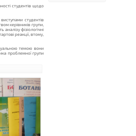
ності студентів щодо
 виступами студентів
вом керівників групи,
 аналізу фізіологічні
ртові реакції, втому,
ідуальною темою вони
тика проблемної групи