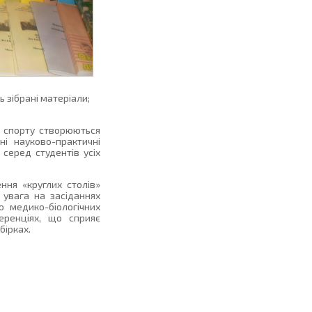
 зібрані матеріали;
а спорту створюються
ні науково-практичні
серед студентів усіх
ення «круглих столів»
 увага на засіданнях
ю медико-біологічних
еренціях, що сприяє
бірках.