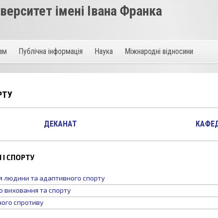
ерситет імені Івана Франка
там
Публічна інформація
Наука
Міжнародні відносини
РТУ
ДЕКАНАТ
КАФЕ
 І СПОРТУ
я людини та адаптивного спорту
 виховання та спорту
ного спротиву