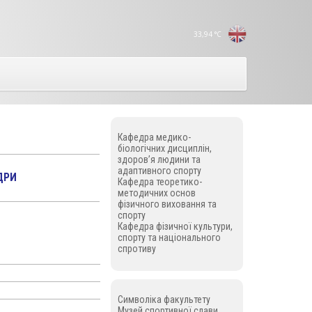
33,94
°C
Кафедра медико-
біологічних дисциплін,
здоров’я людини та
адаптивного спорту
ДРИ
Кафедра теоретико-
методичних основ
фізичного виховання та
спорту
Кафедра фізичної культури,
спорту та національного
спротиву
Символіка факультету
Музей спортивної слави