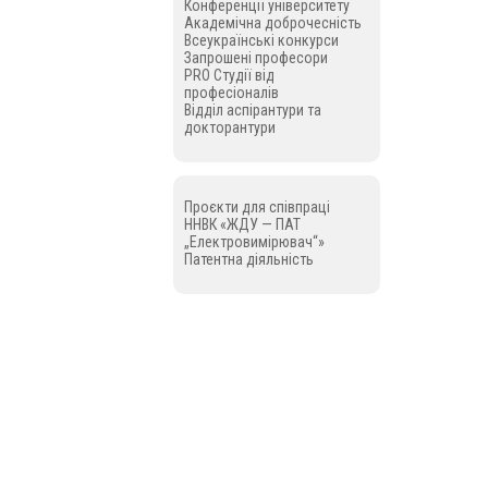
Конференції університету
Академічна доброчесність
Всеукраїнські конкурси
Запрошені професори
PRO Студії від
професіоналів
Відділ аспірантури та
докторантури
Проєкти для співпраці
ННВК «ЖДУ — ПАТ
„Електровимірювач“»
Патентна діяльність