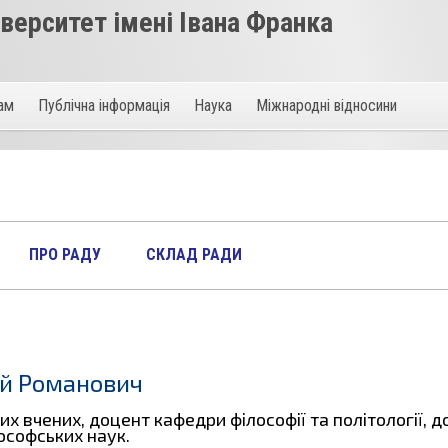
ерситет імені Івана Франка
там
Публічна інформація
Наука
Міжнародні відносини
ПРО РАДУ
СКЛАД РАДИ
ій Романович
х вчених, доцент кафедри філософії та політології, д
ософських наук.