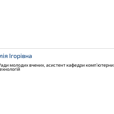
ія Ігорівна
Ради молодих вчених, асистент кафедри комп’ютерни
ехнологій