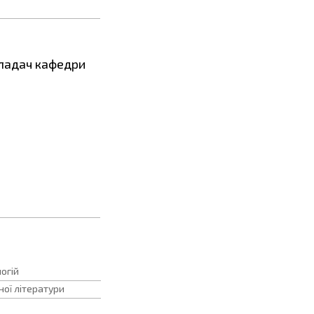
кладач кафедри
огій
ної літератури