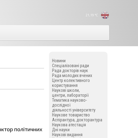
21,19
°C
Новини
Спеціалізовані ради
Рада докторів наук
Рада молодих вчених
Центр колективного
користування
Наукові школи,
центри, лабораторії
Тематика науково-
дослідної
діяльності університету
Наукове товариство
Аспірантура, докторантура
Наукова атестація
октор політичних
Дні науки
Наукові видання