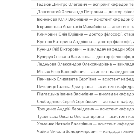
Гедзюк Дмитро Олегович — аспірант кафедри те
Довгопятий Олександр Петрович — доктор філосо
Іконнікова Юлія Василівна — асистент кафедри бо
Іскрижицька Анастасія Михайлівна — асистент каф
Климович Юлія Юріївна — доктор філософії, стар
Кротюк Катерина Андріївна — доктор філософії, 
Куниця Гліб Вікторович — викладач кафедри обр
Кучерук Сніжана Василівна — доктор філософії, 
Ледньова Олександра Олександрівна — викладач 
Місько Єгор Валерійович — асистент кафедри ко
Панченко Єлизавета Сергіївна — асистент кафедр
Печериця Галина Дмитрівна — асистент кафедри з
Підгаєцька Іванна Василівна — викладач кафедр
Слободянюк Сергій Сергійович — аспірант кафедри
Троценко Андрій Леонідович — асистент кафедри 
Тушинська Оксана Олександрівна — асистент кафе
Хоменко Наталія Валеріївна — асистент кафедри п
Чайка Микола Володимирович — кандидат хімічни