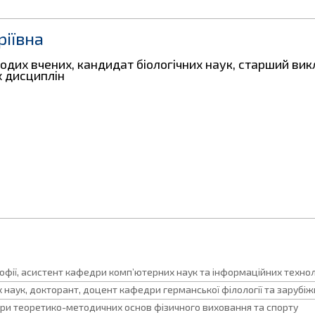
ріївна
одих вчених, кандидат біологічних наук, старший ви
х дисциплін
фії, асистент кафедри комп’ютерних наук та інформаційних технол
 наук, докторант, доцент кафедри германської філології та зарубіж
ри теоретико-методичних основ фізичного виховання та спорту