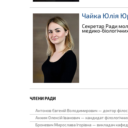
Чайка Юлія Ю
Секретар Ради мол
медико-біологічни
ЧЛЕНИ РАДИ
Антонов Євгеній Володимирович — доктор філосо
Анхим Олексій Іванович — кандидат філологічних
Броневич Мирослава Ігорівна — викладач кафед