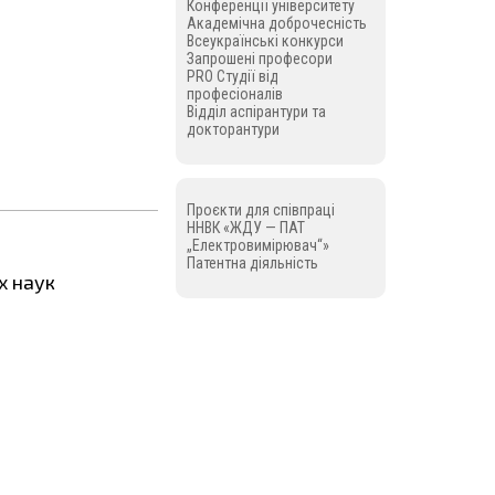
Конференції університету
Академічна доброчесність
Всеукраїнські конкурси
Запрошені професори
PRO Студії від
професіоналів
Відділ аспірантури та
докторантури
Проєкти для співпраці
ННВК «ЖДУ — ПАТ
„Електровимірювач“»
Патентна діяльність
х наук