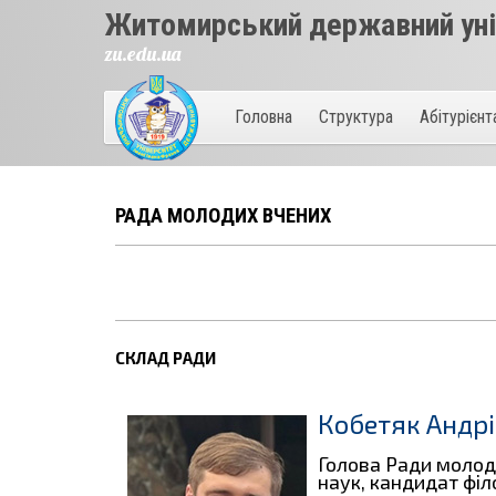
Житомирський державний унів
zu.edu.ua
Головна
Структура
Абітурієн
РАДА МОЛОДИХ ВЧЕНИХ
СКЛАД РАДИ
Кобетяк Андр
Голова Ради молоди
наук, кандидат філ