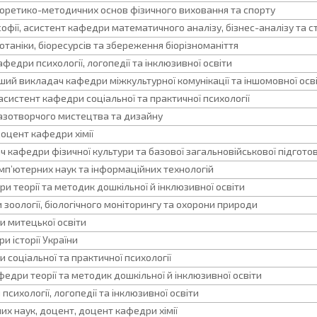
оретико-методичних основ фізичного виховання та спорту
фії, асистент кафедри математичного аналізу, бізнес-аналізу та с
таніки, біоресурсів та збереження біорізноманіття
едри психології, логопедії та інклюзивної освіти
ший викладач кафедри міжкультурної комунікації та іншомовної осв
асистент кафедри соціальної та практичної психології
азотворчого мистецтва та дизайну
доцент кафедри хімії
кафедри фізичної культури та базової загальновійськової підгото
мп’ютерних наук та інформаційних технологій
и теорії та методик дошкільної й інклюзивної освіти
оології, біологічного моніторингу та охорони природи
и митецької освіти
 історії України
соціальної та практичної психології
дри теорії та методик дошкільної й інклюзивної освіти
сихології, логопедії та інклюзивної освіти
х наук, доцент, доцент кафедри хімії