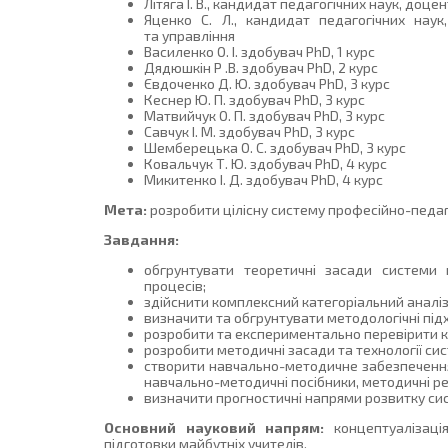
Літяга І. В., кандидат педагогічних наук, доц
Яценко С. Л., кандидат педагогічних наук,
та управління
Василенко О. І. здобувач PhD, 1 курс
Дядюшкін Р .В. здобувач PhD, 2 курс
Євдоченко Д. Ю. здобувач PhD, 3 курс
Кеснер Ю. П. здобувач PhD, 3 курс
Матвийчук О. П. здобувач PhD, 3 курс
Савчук І. М. здобувач PhD, 3 курс
Шемберецька О. С. здобувач PhD, 3 курс
Ковальчук Т. Ю. здобувач PhD, 4 курс
Микитенко І. Д. здобувач PhD, 4 курс
Мета:
розробити цілісну систему професійно-педаго
Завдання:
обгрунтувати теоретичні засади системи п
процесів;
здійснити комплексний категоріальний аналі
визначити та обгрунтувати методологічні підх
розробити та експериментально перевірити ко
розробити методичні засади та технології сис
створити навчально-методичне забезпечення 
навчально-методичні посібники, методичні ре
визначити прогностичні напрями розвитку сис
Основний науковий напрям:
концептуалізація
підготовки майбутніх учителів.