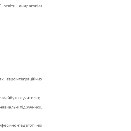
 освіти, андрагогіки
ах євроінтеграційних
 майбутніх учителів;
навчальні підручники,
есійно-педагогічної