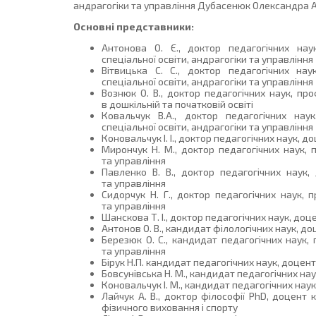
андрагогіки та управління Дубасенюк Олександра А
Основні представники:
Антонова О. Є., доктор педагогічних наук
спеціальної освіти, андрагогіки та управління
Вітвицька С. С., доктор педагогічних нау
спеціальної освіти, андрагогіки та управління
Вознюк О. В., доктор педагогічних наук, п
в дошкільній та початковій освіті
Ковальчук В.А., доктор педагогічних нау
спеціальної освіти, андрагогіки та управління
Коновальчук І. І., доктор педагогічних наук, 
Мирончук Н. М., доктор педагогічних наук, 
та управління
Павленко В. В., доктор педагогічних наук,
та управління
Сидорчук Н. Г., доктор педагогічних наук, 
та управління
Шанскова Т. І., доктор педагогічних наук, до
Антонов О. В., кандидат філологічних наук, д
Березюк О. С., кандидат педагогічних наук,
та управління
Бірук Н.П. кандидат педагогічних наук, доцен
Бовсунівська Н. М., кандидат педагогічних на
Коновальчук І. М., кандидат педагогічних нау
Лайчук А. В., доктор філософії PhD, доцент 
фізичного виховання і спорту