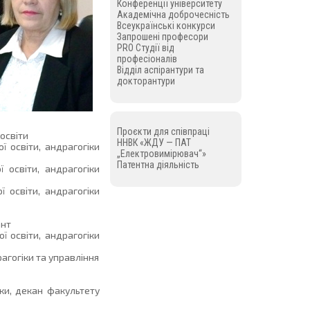
Конференції університету
Академічна доброчесність
Всеукраїнські конкурси
Запрошені професори
PRO Студії від
професіоналів
Відділ аспірантури та
докторантури
Проєкти для співпраці
 освіти
ННВК «ЖДУ — ПАТ
ї освіти, андрагогіки
„Електровимірювач“»
Патентна діяльність
 освіти, андрагогіки
ї освіти, андрагогіки
ант
ї освіти, андрагогіки
рагогіки та управління
вки, декан факультету