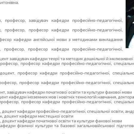
нтонівна.
, професор, завідувач кафедри професійно-педагогічної,
к, професор, професор кафедри професійно-педагогічної,
рофесор кафедри англійської мови з методиками викладання
к, професор, професор кафедри професійно-педагогічної,
доцент завідувач кафедри теорії та методик дошкільної й інклюзивної
професор, професор кафедри професійно-педагогічної, спеціально
 доцент, професор кафедри професійно-педагогічної, спеціальної
професор, професор кафедри професійно-педагогічної, спеціально
цент, завідувач кафедри початкової освіти та культури фахової мови
оцент кафедри іноземних мов і новітніх технологій навчання, доктор
 професор, професор кафедри професійно-педагогічної, спеціально
т, доцент кафедри професійно-педагогічної, спеціальної освіти, анд
ук, доцент кафедри мистецької освіти
к, доцент кафедри початкової освіти та культури фахової мови
кафедри фізичної культури та базової загальновійськової підгото