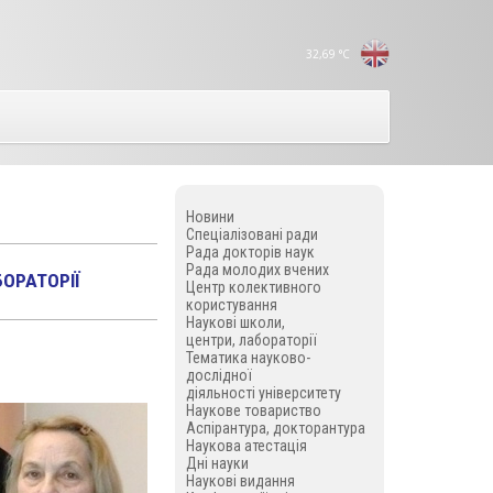
32,69
°C
Новини
Спеціалізовані ради
Рада докторів наук
Рада молодих вчених
БОРАТОРІЇ
Центр колективного
користування
Наукові школи,
центри, лабораторії
Тематика науково-
дослідної
діяльності університету
Наукове товариство
Аспірантура, докторантура
Наукова атестація
Дні науки
Наукові видання