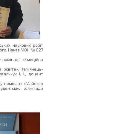
ських наукових робіт
кого. Наказ МОН № 827
у номінації «Емоційна
а освіта». Кам’янець-
вальчук І. І., доцент
у номінації «Майстер
тудентської олімпіади