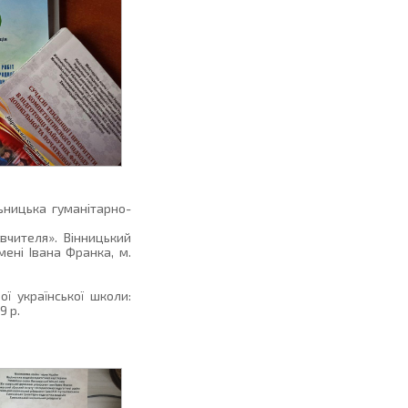
ьницька гуманітарно-
вчителя». Вінницький
ені Івана Франка, м.
ї української школи:
9 р.