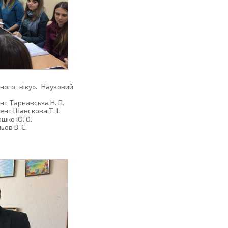
ного віку». Науковий
нт Тарнавська Н. П.
нт Шанскова Т. І.
юшко Ю. О.
ов В. Є.