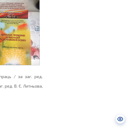
праць / за заг. ред.
. ред. В. Є. Литньова,