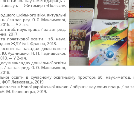
 освіти: зб. наук.-метод.праць /
 В. Завязун. — Житомир : «Полісся».
одшого шкільного віку: актуальні
ць / за заг. ред. О. О. Максимової,
016. — У 2-х ч.
іти: зб. наук. праць / за заг. ред.
ка, 2017.
та початкової освіти : зб. наук.
ид-во ЖДУ ім. І. Франка, 2018.
 освіти на засадах діяльнісного
. Ю. Рудницької, Н. П. Тарнавської,
18. — У 2-х ч.
цесу в закладах дошкільної освіти
 / за заг. ред. О. О. Максимової,
2018.
ної освіти в сучасному освітньому просторі: зб. наук.-метод. 
: ФОП Левковець, 2019.
новлення Нової української школи / збірник наукових праць / за заг
«Н. М. Левковець», 2019.