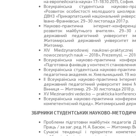
на европейската наука» 17–18.10.2015, София.
Всеукраїнська студентська науково-пра
«Розвиток особистості молодшого школяра: 
ДВНЗ «Прикарпатський національний універси
Івано-Франківськ. 29–30 листопада 2017 р.
Науково-практична інтернет-конференц
розвиток майбутнього вчителя». 29–30 
державний педагогічний університет і
Житомирський державний університет ім
Житомир.
XIV Miedzynarodowej naukowi-praktycznej 
nowoczesnych nauk — 2018», Prezemysl. — 201
Всеукраїнська науково-практична конфе
«Підготовка фахівців у контексті становлення
Всеукраїнська студентська науково-практич
педагогічна академія. м. Хмельницький. 19 жо
ІІ Всеукраїнська науково-практична Інтерн
державний педагогічний університет імені 
Вінниця — Житомир. 29–30 листопада 2018 р.
XV Mezinarodni vedecko — prakticka konference 
Всеукраїнська науково-практична конференц
компетентнісний підхід». Житомирський держа
ЗБІРНИКИ СТУДЕНТСЬКИХ НАУКОВО-МЕТОДИЧ
Проблеми підготовки майбутніх педагогів ДН
Праць / за заг. ред. Н. А. Басюк. — Житомир: В
Сучасні тенденції і пріоритети компетен