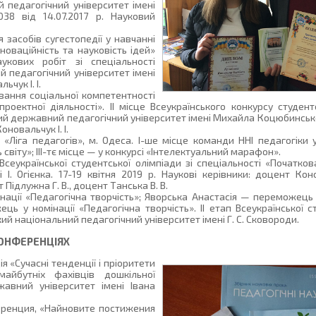
й педагогічний університет імені
 від 14.07.2017 р. Науковий
 зaсобів сугестопедії у навчанні
новаційність та науковість ідей»
укових робіт зі спеціальності
 педагогічний університет імені
чук І. І.
вання соціальної компетентності
оектної діяльності». ІІ місце Всеукраїнського конкурсу студент
ький державний педагогічний університет імені Михайла Коцюбинсь
оновальчук І. І.
 «Ліга педагогів», м. Одеса. І-ше місце команди ННІ педагогіки 
віту»; ІІІ-тє місце — у конкурсі «Інтелектуальний марафон».
 Всеукраїнської студентської олімпіади зі спеціальності «Початков
І. Огієнка. 17-19 квітня 2019 р. Наукові керівники: доцент Коно
 Підлужна Г. В., доцент Танська В. В.
ації «Педагогічна творчість»; Яворська Анастасія — переможець 
ь у номінації «Педагогічна творчість». ІІ етап Всеукраїнської с
кий національний педагогічний університет імені Г. С. Сковороди.
КОНФЕРЕНЦІЯХ
 «Сучасні тенденції і пріоритети
майбутніх фахівців дошкільної
авний університет імені Івана
ренция, «Найновите постижения