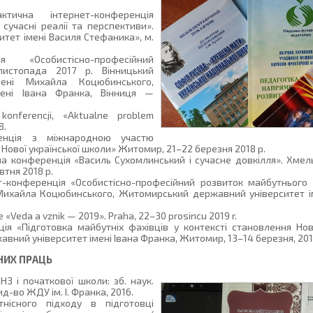
ктична інтернет-конференція
сучасні реалії та перспективи».
тет імені Василя Стефаника», м.
ія «Особистісно-професійний
листопада 2017 р. Вінницький
мені Михайла Коцюбинського,
ені Івана Франка, Вінниця —
konferencji, «Aktualne problem
8.
ренція з міжнародною участю
 Нової української школи» Житомир, 21–22 березня 2018 р.
на конференція «Василь Сухомлинський і сучасне довкілля». Хмел
втня 2018 р.
ет-конференція «Особистісно-професійний розвиток майбутнього 
Михайла Коцюбинського, Житомирський державний університет ім
«Veda a vznik — 2019». Praha, 22–30 prosincu 2019 r.
ія «Підготовка майбутніх фахівців у контексті становлення Ново
вний університет імені Івана Франка, Житомир, 13–14 березня, 201
НИХ ПРАЦЬ
З і початкової школи: зб. наук.
ид-во ЖДУ ім. І. Франка, 2016.
тнісного підходу в підготовці