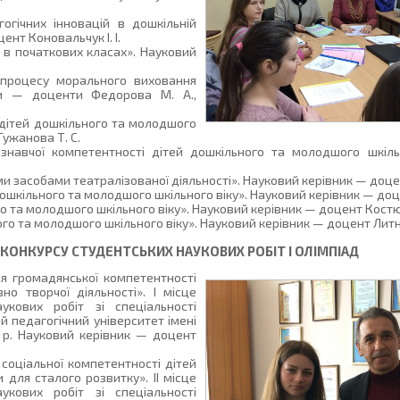
гогічних інновацій в дошкільній
ент Коновальчук І. І.
и в початкових класах». Науковий
 процесу морального виховання
ики — доценти Федорова М. А.,
я дітей дошкільного та молодшого
Гужанова Т. С.
ознавчої компетентності дітей дошкільного та молодшого шкіль
ми засобами театралізованої діяльності». Науковий керівник — доце
ошкільного та молодшого шкільного віку». Науковий керівник — доце
го та молодшого шкільного віку». Науковий керівник — доцент Кост
го та молодшого шкільного віку». Науковий керівник — доцент Литнь
КОНКУРСУ СТУДЕНТСЬКИХ НАУКОВИХ РОБІТ І ОЛІМПІАД
ня громадянської компетентності
но творчої діяльності». І місце
укових робіт зі спеціальності
 педагогічний університет імені
7 р. Науковий керівник — доцент
 соціальної компетентності дітей
 для сталого розвитку». ІІ місце
укових робіт зі спеціальності