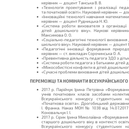
керівник — доцент Танська В. В.
«Технологія проектування і реалізації педа
та початковій освіті». Науковий керівник — доц
«Інноваційні технології навчання математик
керівник — доцент Рудницька Н. Ю.
«Система роботи вихователя з організації
дітей дошкільного віку». Наукові керівн
Максимова О. О.
«Соціально-педагогічні технології вихованн
шкільного віку». Науковий керівник — доцент 
«Педагогічні інновації формування природ
керівник — ст. викладач Сорочинська О. А.
«Превентивна діяльність педагога ЗДО з діть
«Система роботи педагога з батьками дітей д
«Міжособистісні конфлікти в дітей дошкільно
«Сучасні проблеми виховання дітей дошкільно
ПЕРЕМОЖЦІ ТА НОМІНАНТИ ВСЕУКРАЇНСЬКОГО 
2017 р. Парійчук Ірина Петрівна «Формуван
учнів початкових класів засобами колектив
Всеукраїнського конкурсу студентських на
«Початкова освіта». Дрогобицький державний
І. Франка. Наказ МОН № 1038 від 14.07.201
Коновальчук І. І.
2017 р. Сірик Ірина Миколаївна «Формування
старшого дошкільного віку в контексті освіти
Всеукраїнського конкурсу студентських на