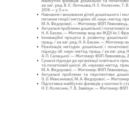
майбутніх фахівців дошкільної та початкової
за заг. ред. В. Є. Литньова, Н. Є. Колесник, Т.
2016 — у 3-х ч.
Навчання і виховання дітей дошкільного і мол
питання теорії і методики: зб. наук.-метод. пра
М. А. Федорової. — Житомир: ФОП Левковець, 2
Актуальні проблеми дошкільної і початкової осв
Н. А. Басюк. — Житомир: вид-во ЖДУ ім. І. Фран
Інноваційні процеси в розвитку дошкільної 
праць / за заг. ред. Н. А. Басюк. — Житомир: в
Реалізація методик дошкільної і початкової
підходу: зб. наук.-метод. праць / за заг. ред. Н
А. П. Салацької. — Житомир: ФОП Левковець, 20
Сучасні підходи до організації освітнього про
та початковій школі: зб. науково-метод. праць
М. А. Федорової. — Житомир: ФОП Левковець, 
Актуальні проблеми та перспективи дошкіль
О. О. Максимової, М. А. Федорової. — Житомир
Підготовка майбутніх фахівців у контексті ста
Н. Є. Колесник, Т. В. Завязун. — Житомир: ФОП 