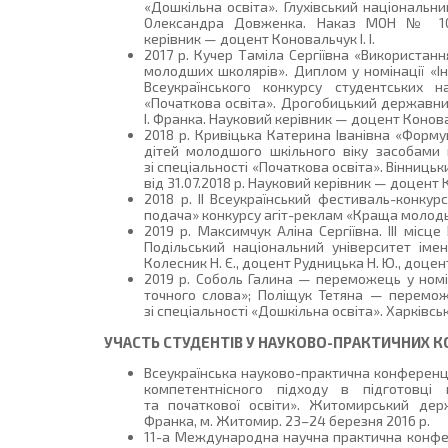
«Дошкільна освіта». Глухівський національни
Олександра Довженка. Наказ МОН № 1038
керівник — доцент Коновальчук І. І.
2017 р. Кучер Таміла Сергіївна «Використання
молодшиx школярів». Диплом у номінації «Ін
Всеукраїнського конкурсу студентських на
«Початкова освіта». Дрогобицький державний
І. Франка. Науковий керівник — доцент Коноваль
2018 р. Кривіцька Катерина Іванівна «Форму
дітей молодшого шкільного віку засобами пр
зі спеціальності «Початкова освіта». Вінниц
від 31.07.2018 р. Науковий керівник — доцент К
2018 р. ІІ Всеукраїнський фестиваль-конкурс
подача» конкурсу агіт-реклам «Краща молодь с
2019 р. Максимчук Аліна Сергіївна. ІІІ місце
Подільський національний університет імені 
Колесник Н. Є., доцент Рудницька Н. Ю., доцент
2019 р. Соболь Галина — переможець у номін
точного слова»; Поліщук Тетяна — переможец
зі спеціальності «Дошкільна освіта». Харківсь
УЧАСТЬ СТУДЕНТІВ У НАУКОВО-ПРАКТИЧНИХ 
Всеукраїнська науково-практична конференція
компетентнісного підходу в підготовці 
та початкової освіти». Житомирський держ
Франка, м. Житомир. 23–24 березня 2016 р.
11-а Международна научна практична конфе