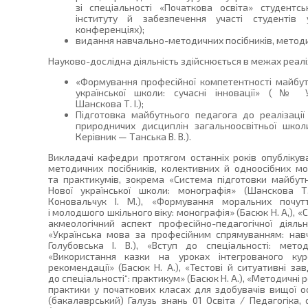
зі спеціальності «Початкова освіта» студентс
інституту й забезпечення участі студентів
конференціях);
видання навчально-методичних посібників, метод
Науково-дослідна діяльність здійснюється в межах реаліз
«Формування професійної компетентності майбутн
української школи: сучасні інновації» (№ 
Шанскова Т. І.);
Підготовка майбутнього педагога до реалізації
природничих дисциплін загальноосвітньої шко
Керівник — Танська В. В.).
Викладачі кафедри протягом останніх років опублікув
методичних посібників, колективних й одноосібних м
та практикумів, зокрема «Система підготовки майбутн
Нової української школи: монографія» (Шанскова Т.
Коновальчук І. М.), «Формування моральних почут
і молодшого шкільного віку: монографія» (Басюк Н. А,), 
акмеологічний аспект професійно-педагогічної діяльно
«Українська мова за професійним спрямуванням: навча
Голубовська І. В.), «Вступ до спеціальності: мето
«Використання казки на уроках інтегрованого кур
рекомендації» (Басюк Н. А.), «Тестові й ситуативні за
до спеціальності“: практикум» (Басюк Н. А.), «Методичні 
практики у початкових класах для здобувачів вищої о
(бакалаврський) Галузь знань 01 Освіта / Педагогіка, 