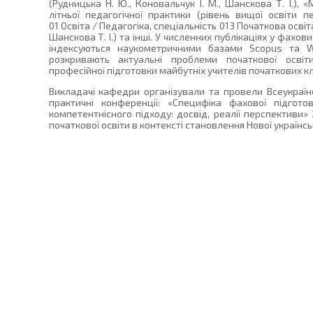
(Рудницька Н. Ю., Коновальчук І. М., Шанскова Т. І.), 
літньої педагогічної практики (рівень вищої освіти 
01 Освіта / Педагогіка, спеціальність 013 Початкова освіта
Шанскова Т. І.) та інші. У численних публікаціях у фахови
індексуються наукометричними базами Scopus та W
розкривають актуальні проблеми початкової освіт
професійної підготовки майбутніх учителів початкових кл
Викладачі кафедри організували та провели Всеукраїн
практичні конференції: «Специфіка фахової підгото
компетентнісного підходу: досвід, реалії перспективи» 
початкової освіти в контексті становлення Нової українсь