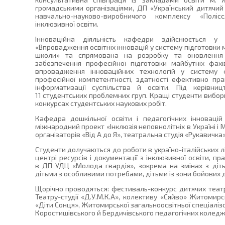
громадськими організаціями, ДП «Український дитячий
навчально-науково-виробничого комплексу «Поліс
інклюзивної освіти.
Інноваційна діяльність кафедри здійснюється у 
«Впровадження освітніх інновацій у систему підготовки 
школи» та спрямована на розробку та оновлення 
забезпечення професійної підготовки майбутніх фахів
впровадження інноваційних технологій у систему 
професійної компетентності, здатності ефективно пра
інформатизації суспільства й освіти. Під керівн
11 студентських проблемних груп. Кращі студенти вибор
конкурсах студентських наукових робіт.
Кафедра дошкільної освіти і педагогічних інновацій
міжнародний проект «Інклюзія неповнолітніх в Україні і 
організаторів «Від А до Я», театральна студія «Рукавичка»
Студенти долучаються до роботи в україно-італійських 
центрі ресурсів і документації з інклюзивної освіти, п
в ДП УДЦ «Молода гвардія», зокрема на змінах з діть
дітьми з особливими потребами, дітьми із зони бойових д
Щорічно проводяться: фестиваль-конкурс дитячих театрів
Театру-студії «Д.У.М.К.А», колективу «Сяйво» Житомирсь
«Діти Сонця», Житомирської загальноосвітньої спеціаліз
Коростишівського й Бердичівського педагогічних коледж