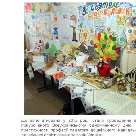
що започаткована у 2013 році, стало проведення в
приуроченого Всеукраїнському однойменному дню, я
престижності професії педагога дошкільного навчальн
дошкільної освіти різних регіонів України.