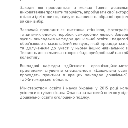
Заходи, які проводяться в межах Тижня дошкільн
вихователям проявити творчість, апробувати свої акторськ
втілити ідеї в життя, відчути важливість обраної профе
за свій вибір.
Зазвичай проводиться виставка стіннівок, фотографі
та дитячих книжок, поробок, саморобних ляльок. Завер
зусиль викладачів кафедри дошкільної освіти і педагогі
обов’язково є масштабний конкурс, який проводиться в
та долученням до участі у ньому інших навчальних за
Тиждень дошкільника створює бадьорий робочий настрій
колективу.
Викладачі кафедри здійснюють організаційно-мет
практиками студентів спеціальності «Дошкільна освіт
проходять практики в кращих закладах дошкільної
та Житомирської області.
Міністерством освіти і науки України у 2015 році к
університету імені Івана Франка за вагомий внесок у під
дошкільної освіти оголошено подяку.