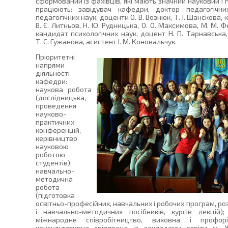
сформований із фахівців, які мають значний науковий і 
працюють: завідувач кафедри, доктор педагогічних
педагогічних наук, доценти О. В. Вознюк, Т. І. Шанскова
В. Є. Литньов, Н. Ю. Рудницька, О. О. Максимова, М. М. 
кандидат психологічних наук, доцент Н. П. Тарнавська
Т. С. Гужанова, асистент І. М. Коновальчук.
Пріоритетні
напрями
діяльності
кафедри:
наукова робота
(дослідницька,
проведення
науково-
практичних
конференцій,
керівництво
науковою
роботою
студентів);
навчально-
методична
робота
(підготовка
освітньо-професійних, навчальних і робочих програм, ро
і навчально-методичних посібників, курсів лекцій); 
міжнародне співробітництво, виховна і профоріє
консультативна співпраця із закладами освіти м. 