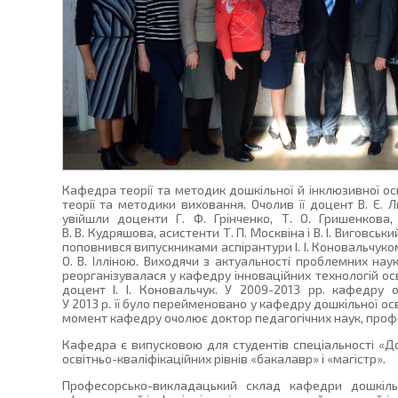
Кафедра теорії та методик дошкільної й інклюзивної ос
теорії та методики виховання. Очолив її доцент В. Є.
увійшли доценти Г. Ф. Грінченко, Т. О. Гришенкова
В. В. Кудряшова, асистенти Т. П. Москвіна і В. І. Виговсь
поповнився випускниками аспірантури І. І. Коновальчуко
О. В. Ілліною. Виходячи з актуальності проблемних на
реорганізувалася у кафедру інноваційних технологій осві
доцент І. І. Коновальчук. У 2009-2013 рр. кафедру
У 2013 р. її було перейменовано у кафедру дошкільної осв
момент кафедру очолює доктор педагогічних наук, профес
Кафедра є випусковою для студентів спеціальності «До
освітньо-кваліфікаційних рівнів «бакалавр» і «магістр».
Професорсько-викладацький склад кафедри дошкільно