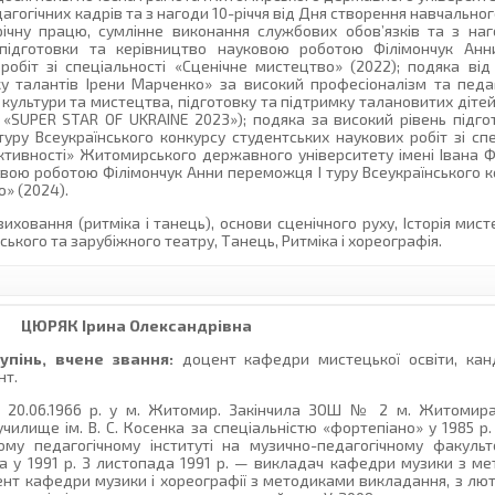
агогічних кадрів та з нагоди 10-річчя від Дня створення навчальног
річну працю, сумлінне виконання службових обов’язків та з наг
 підготовки та керівництво науковою роботою Філімончук Ан
робіт зі спеціальності «Сценічне мистецтво» (2022); подяка від
у талантів Ірени Марченко» за високий професіоналізм та педаг
 культури та мистецтва, підготовку та підтримку талановитих дітей
 «SUPER STAR OF UKRAINE 2023»); подяка за високий рівень підго
у Всеукраїнського конкурсу студентських наукових робіт зі спе
активності» Житомирського державного університету імені Івана Ф
овою роботою Філімончук Анни переможця І туру Всеукраїнського к
о» (2024).
иховання (ритміка і танець), основи сценічного руху, Історія мист
нського та зарубіжного театру, Танець, Ритміка і хореографія.
ЦЮРЯК
Ірина Олександрівна
упінь, вчене звання:
доцент кафедри мистецької освіти, кан
нт.
20.06.1966 р. у м. Житомир. Закінчила ЗОШ № 2 м. Житомира 
илище ім. В. С. Косенка за спеціальністю «фортепіано» у 1985 р.
му педагогічному інституті на музично-педагогічному факульте
ла у 1991 р. З листопада 1991 р. — викладач кафедри музики з м
ент кафедри музики і хореографії з методиками викладання, з лют