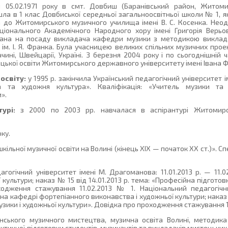
05.02.1971 року в смт. Довбиш (Баранівський район, Житоми
ішла в 1 клас Довбиської середньої загальноосвітньої школи № 1, як
а до Житомирського музичного училища імені В. С. Косенка. Не
ціонального Академічного Народного хору імені Григорія Верьов
вана на посаду викладача кафедри музики з методикою викла
у ім. І. Я. Франка. Була учасницею великих спільних музичних про
ччині, Швейцарії, Україні. З березня 2004 року і по сьогоднішній
ької освіти Житомирського державного університету імені Івана 
освіту:
у 1995 р. закінчила Український педагогічний університет 
ка та художня культура». Кваліфікація: «Учитель музики та
».
урі:
з 2000 по 2003 рр. навчалася в аспірантурі Житомирсь
ку.
ільної музичної освіти на Волині (кінець ХІХ — початок ХХ ст.)». Сп
гогічний університет імені М. Драгоманова: 11.01.2013 р. — 11.0
культури; наказ № 15 від 14.01.2013 р. тема: «Професійна підготов
ходження стажування 11.02.2013 № 1. Національний педагогічни
на кафедрі фортепіанного виконавства і художньої культури; наказ №
узики і художньої культури». Довідка про проходження стажування 1
їнського музичного мистецтва, музична освіта Волині, методика 
ктичної підготовки студентів-музикантів та викладачів мистецьких