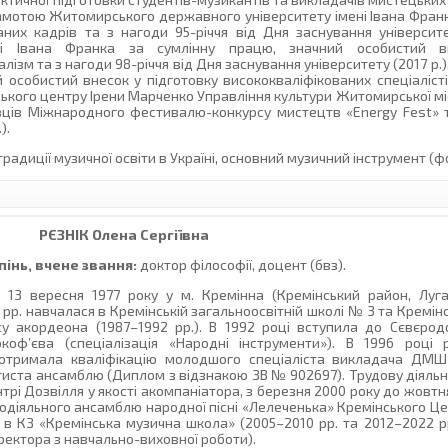
рамотою Житомирського державного університету імені Івана Франк
них кадрів та з нагоди 95-річчя від Дня заснування університе
ні Івана Франка за сумлінну працю, значний особистий в
ізм та з нагоди 98-річчя від Дня заснування університету (2017 р.)
й особистий внесок у підготовку висококваліфікованих спеціаліст
рського центру Ірени Марченко Управління культури Житомирської мі
вців Міжнародного фестивалю-конкурсу мистецтв «Energy Fest» т
).
радиції музичної освіти в Україні, основний музичний інструмент (ф
РЄЗНІК
Олена Сергіївна
інь, вчене звання:
доктор філософії, доцент (бвз).
13 вересня 1977 року у м. Кремінна (Кремінський район, Луга
2 рр. навчалася в Кремінській загальноосвітній школі № 3 та Кремінс
су акордеона (1987–1992 рр.). В 1992 році вступила до Сєвєро
окоф’єва (спеціалізація «Народні інструменти»). В 1996 році
ії отримала кваліфікацію молодшого спеціаліста викладача ДМШ
тиста ансамблю (Диплом з відзнакою ЗВ № 902697). Трудову діяльн
трі Дозвілля у якості акомпаніатора, з березня 2000 року до жовтн
одіяльного ансамблю народної пісні «Лелеченька» Кремінського Це
в КЗ «Кремінська музична школа» (2005–2010 рр. та 2012–2022 р
ректора з навчально-виховної роботи).