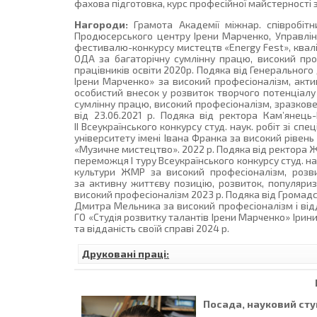
фахова підготовка, курс професійної майстерності
Нагороди:
Грамота Академії міжнар. співробітн
Продюсерського центру Ірени Марченко, Управлі
фестивалю-конкурсу мистецтв «Energy Fest», квалі
ОДА за багаторічну сумлінну працю, високий про
працівників освіти 2020р. Подяка від Генеральног
Ірени Марченко» за високий професіоналізм, актив
особистий внесок у розвиток творчого потенціалу
сумлінну працю, високий професіоналізм, зразкове
від 23.06.2021 р. Подяка від ректора Кам’янець-
ІІ Всеукраїнського конкурсу студ. наук. робіт зі 
університету імені Івана Франка за високий рівень 
«Музичне мистецтво». 2022 р. Подяка від ректора 
переможця І туру Всеукраїнського конкурсу студ. н
культури ЖМР за високий професіоналізм, розв
за активну життєву позицію, розвиток, популяриз
високий професіоналізм 2023 р. Подяка від Громадс
Дмитра Мельника за високий професіоналізм і відд
ГО «Студія розвитку талантів Ірени Марченко» Іри
та відданість своїй справі 2024 р.
Друковані праці:
Посада, науковий ступ