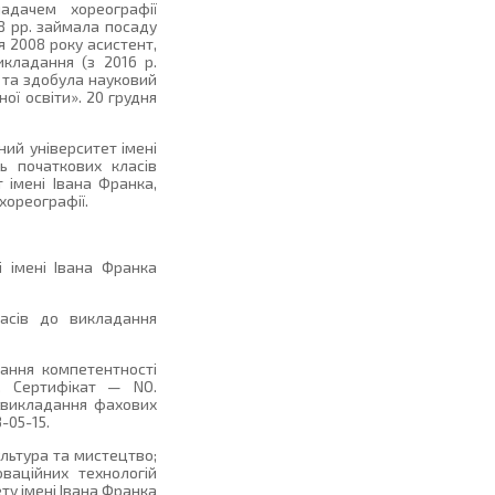
адачем хореографії
8 рр. займала посаду
 2008 року асистент,
кладання (з 2016 р.
 та здобула науковий
ої освіти». 20 грудня
ий університет імені
ль початкових класів
 імені Івана Франка,
хореографії.
 імені Івана Франка
ласів до викладання
вання компетентності
и. Сертифікат — NO.
ї викладання фахових
-05-15.
ультура та мистецтво;
ваційних технологій
у імені Івана Франка