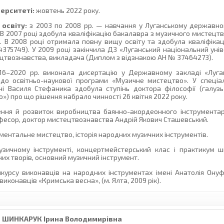
верситеті:
жовтень 2022 року.
освіту:
з 2003 по 2008 рр. — навчання у Луганському державном
 В 2007 році здобула кваліфікацію бакалавра з музичного мистецт
 В 2008 році отримала повну вищу освіту та здобула кваліфіка
75749). У 2009 році закінчила ДЗ «Луганський національний унів
ецтвознавства, викладача (Диплом з відзнакою АН № 37464273).
6–2020 рр. виконала дисертацію у Державному закладі «Луга
до освітньо-наукової програми «Музичне мистецтво». У спеціал
ні Василя Стефаника здобула ступінь доктора філософії (галуз
») про що рішення набрало чинності 26 квітня 2022 року.
ння й розвиток виробництва баянно-акордеонного інструментарі
офесор, доктор мистецтвознавства Андрій Якович Сташевський.
ментальне мистецтво, історія народних музичних інструментів.
зичному інструменті, концертмейстерський клас і практикум шк
их творів, основний музичний інструмент.
курсу виконавців на народних інструментах імені Анатолія Онуфр
виконавців «Кримська весна», (м. Ялта, 2009 рік).
ШИНКАРУК
Ірина Володимирівна