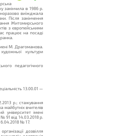
рська
у закінчила в 1986 р.
одноразово виїжджала
ки. Після закінчення
дання Житомирського
ектів з європейськими
 час працює на посаді
Франка.
імені М. Драгоманова.
 художньої культури
кого педагогічного
еціальність 13.00.01 —
2.2013 р.; стажування
ка майбутніх вчителів
й університет імені
 91 від 14.03.2018 р.
6.04.2018 № 17.
організації дозвілля
 дисциплін, адаптація