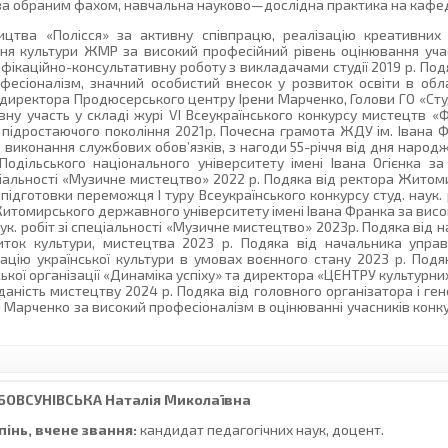
 за обраним фахом, навчальна науково—дослідна практика на кафед
ицтва «Полісся» за активну співпрацю, реалізацію креативних 
ння культури ЖМР за високий професійний рівень оцінювання уч
фікаційно-консультативну роботу з викладачами студії 2019 р. По
фесіоналізм, значний особистий внесок у розвиток освіти в обл
о директора Продюсерського центру Ірени Марченко, Голови ГО «Сту
ну участь у складі журі VI Всеукраїнського конкурсу мистецтв «Ф
 підростаючого покоління 2021р. Почесна грамота ЖДУ ім. Івана Ф
 виконання службових обов’язків, з нагоди 55-річчя від дня наро
Подільського національного університету імені Івана Огієнка за
спеціальності «Музичне мистецтво» 2022 р. Подяка від ректора Жит
підготовки переможця І туру Всеукраїнського конкурсу студ. наук. р
Житомирського державного університету імені Івана Франка за висо
аук. робіт зі спеціальності «Музичне мистецтво» 2023р. Подяка від 
иток культури, мистецтва 2023 р. Подяка від начальника упра
ацію української культури в умовах воєнного стану 2023 р. Подяк
ької організації «Динаміка успіху» та директора «ЦЕНТРУ культурних
аність мистецтву 2024 р. Подяка від головного організатора і ге
ни Марченко за високий професіоналізм в оцінюванні учасників кон
БОВСУНІВСЬКА
Наталія Миколаївна
інь, вчене звання:
кандидат педагогічних наук, доцент.