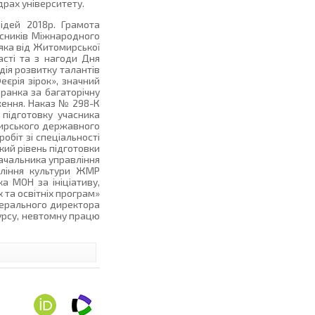
рах університету.
ідей 2018р. Грамота
асників Міжнародного
дяка від Житомирської
асті та з нагоди Дня
дія розвитку талантів
еєрія зірок», значний
ранка за багаторічну
дження. Наказ № 298-К
 підготовку учасника
омирського державного
обіт зі спеціальності
кий рівень підготовки
начальника управління
вління культури ЖМР
а МОН за ініціативу,
 та освітніх програм»
нерального директора
курсу, невтомну працю