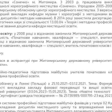
тецтва «Сонечко» м. Житомира. З 2003 р. працювала викл
 школі хореографічного мистецтва «Сонечко». Упродовж 2005-200
ирському обласному центрі хореографічного мистецтва. З вересня
арший викладач кафедри музики і хореографії з методиками ви
исциплін і методик навчання). В 2014 році захистила дисертацію
огічних наук зі спеціальності 13.00.04 «Теорія і методика професійн
не звання доцента кафедри мистецької освіти.
освіту:
у 2008 році з відзнакою закінчила Житомирський державн
ьність «Початкове навчання», кваліфікація — спеціаліст, вчите
році з відзнакою закінчила Житомирський державний університет
 навчання», кваліфікація — спеціаліст, вчитель початкових класів і 
ку.
ася в аспірантурі при Житомирському державному університеті
іти».
йно-педагогічна підготовка майбутніх учителів початкових к
одика професійної освіти.
ізнесу в Ломжі (Польща) з 25.10.2021–03.12.2021. Тема: Форму
ності викладача закладу фахової передвищої та вищої освіт
й університет (03.04.2023–15.05.2023). Тема: «Новітні технологі
 Сертифікат/довідка/посвідчення — № 25736989/000795-23 від 2023
системи професійної підготовки майбутніх фахівців у галузі 02 К
кладання дисциплін мистецького циклу та впровадження інно
досягнень: почесна грамота Житомирського державного університет