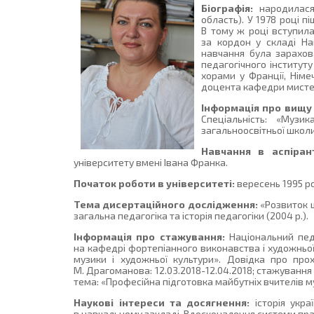
Біографія:
народилася 
область). У 1978 році п
В тому ж році вступил
за кордон у складі На
навчання була зарахо
педагогічного інститут
хорами у Франції, Німе
доцента кафедри мистец
Інформація про вищу 
Спеціальність: «Музи
загальноосвітньої школи
Навчання в аспірант
університету вмені Івана Франка.
Початок роботи в університеті:
вересень 1995 ро
Тема дисертаційного дослідження:
«Розвиток шк
загальна педагогіка та історія педагогіки (2004 р.).
Інформація про стажування:
Національний педа
на кафедрі фортепіанного виконавства і художньої 
музики і художньої культури». Довідка про про
М. Драгоманова: 12.03.2018-12.04.2018; стажування 
тема: «Професійна підготовка майбутніх вчителів м
Наукові інтереси та досягнення:
історія укра
в навчальному закладі. Вдосконалення системи пра