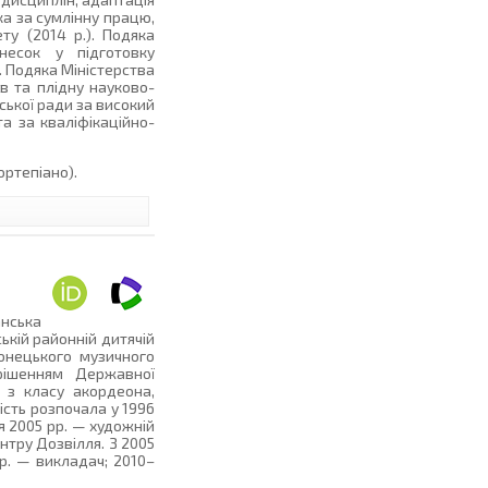
а за сумлінну працю,
ту (2014 р.). Подяка
несок у підготовку
. Подяка Міністерства
ів та плідну науково-
ської ради за високий
а за кваліфікаційно-
ортепіано).
нська
ькій районній дитячій
донецького музичного
 рішенням Державної
 з класу акордеона,
ість розпочала у 1996
я 2005 рр. — художній
нтру Дозвілля. З 2005
р. — викладач; 2010–