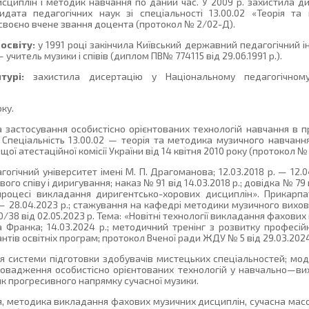
циплін і методик навчання по даний час. У 2009 р. захистила д
идата педагогічних наук зі спеціальності 13.00.02 «Теорія та
исвоєно вчене звання доцента (протокол № 2/02-Д).
освіту:
у 1991 році закінчила Київський державний педагогічний ін
 учитель музики і співів (диплом ПВ№ 774115 від 29.06.1991 р.).
турі:
захистила дисертацію у Національному педагогічному 
ку.
застосування особистісно орієнтованих технологій навчання в п
 Спеціальність 13.00.02 — теорія та методика музичного навчан
ої атестаційної комісії України від 14 квітня 2010 року (протокол №
огічний університет імені М. П. Драгоманова; 12.03.2018 р. — 12.0
ого співу і диригування; наказ № 91 від 14.03.2018 р.; довідка № 79 в
 процесі викладання диригентсько-хорових дисциплін». Прикарп
. — 28.04.2023 р.; стажування на кафедрі методики музичного вихо
0/38 від 02.05.2023 р. Тема: «Новітні технології викладання фахови
 Франка; 14.03.2024 р.; методичний тренінг з розвитку професі
тів освітніх програм; протокол Вченої ради ЖДУ № 5 від 29.03.2024 
 системи підготовки здобувачів мистецьких спеціальностей; мод
ровадження особистісно орієнтованих технологій у навчально—в
к прогресивного напрямку сучасної музики.
, методика викладання фахових музичних дисциплін, сучасна масо