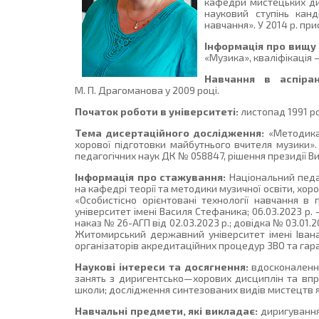
кафедри мистецьких дис
науковий ступінь канд
навчання». У 2014 р. пр
Інформація про вищу 
«Музика», кваліфікація —
Навчання в аспіран
М. П. Драгоманова у 2009 році.
Початок роботи в університеті:
листопад 1991 ро
Тема дисертаційного дослідження:
«Методика 
хорової підготовки майбутнього вчителя музики».
педагогічних наук ДК № 058847, рішення президії Вищ
Інформація про стажування:
Національний педаг
на кафедрі теорії та методики музичної освіти, хоров
«Особистісно орієнтовані технології навчання в
університет імені Василя Стефаника; 06.03.2023 р
наказ № 26-АГП від 02.03.2023 р.; довідка № 03.01.2
Житомирський державний університет імені Івана
організаторів акредитаційних процедур ЗВО та гаран
Наукові інтереси та досягнення:
вдосконалення
занять з диригентсько—хорових дисциплін та вп
школи; дослідження синтезованих видів мистецтв я
Навчальні предмети, які викладає:
диригування