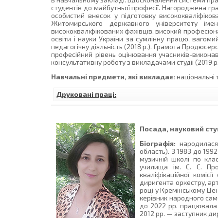
студентів до майбутньої професії. Нагороджена г
особистий внесок у підготовку висококваліфікова
Житомирського державного університету іме
висококваліфікованих фахівців, високий професіонал
освіти і науки України за сумлінну працю, вагоми
педагогічну діяльність (2018 р.). Грамота Продюсе
професійний рівень оцінювання учасників-викона
консультативну роботу з викладачами студіі (2019 р.
Навчальні предмети, які викладає:
національні т
Друковані праці:
Посада, науковий ступ
Біографія:
народилася 
область). З 1983 до 199
музичній школі по кла
училища ім. С. С. Пр
кваліфікаційної коміс
диригента оркестру, ар
році у Кремінському Цен
керівник народного сам
до 2022 рр. працювала 
2012 рр. — заступник ди