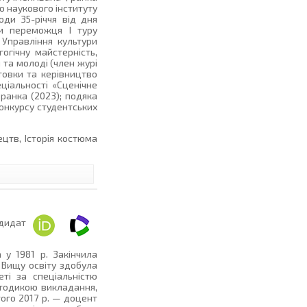
о наукового інституту
оди 35-річчя від дня
ни переможця І туру
 Управління культури
огічну майстерність,
 та молоді (член журі
товки та керівництво
ціальності «Сценічне
ранка (2023); подяка
онкурсу студентських
ецтв, Історія костюма
дидат
у 1981 р. Закінчила
 Вищу освіту здобула
ті за спеціальністю
етодикою викладання,
ого 2017 р. — доцент