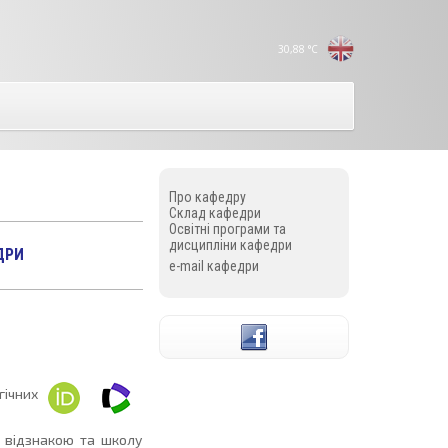
30,88
°C
Про кафедру
Склад кафедри
Освітні програми та
дисципліни кафедри
ДРИ
e-mail кафедри
гічних
 відзнакою та школу