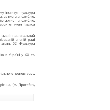
у інституті культури
ва, артиста ансамблю,
цію артист ансамблю,
ерситет імені Тараса
нський національний
ізованій вченій раді
ь знань 02 «Культура
ю в Україні у ХХ ст.
ільного репертуару,
ієнка, (м. Дрогобич,