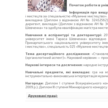
Початок роботи в уні
Інформація про вищу 
і мистецтв за спеціальністю «Музичне мистецтво».
викладача (Диплом з відзнакою АН № 32452562).
диригент, викладач (Диплом з відзнакою АН № 343
Шевченка» та здобула кваліфікацію магістра мист
Навчання в аспірантурі та докторантурі:
201
університет імені Тараса Шевченка» відповідно 
Прикарпатського національного університету іме
і мистецтво», спеціальність 025 «Музичне мистецтво
Тема дисертаційного дослідження:
«Становле
(органологічний аспект)». Науковий керівник — пр
Наукові інтереси та досягнення:
народне інстру
Навчальні предмети, які викладає:
гра на му
інструментально-виконавська інтерпретація музичн
Нагороди:
Диплом І ступеня Всеукраїнського кон
2009 р.); Диплом ІІІ ступеня Міжнародного конкурсу 
Друковані праці: