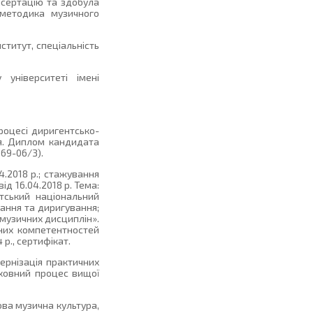
исертацію та здобула
 методика музичного
ститут, спеціальність
університеті імені
роцесі диригентсько-
ня. Диплом кандидата
 69-06/З).
4.2018 р.; стажування
ід 16.04.2018 р. Тема:
атський національний
вання та диригування;
х музичних дисциплін».
йних компетентностей
р., сертифікат.
ернізація практичних
иховний процес вищої
ва музична культура,