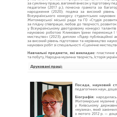
за сумлінну працю, вагомий внесок у підготовку пед
педагогіки (2017 р.); почесна грамота за багато
народження (2020); подяка за високий рівень
Всеукраїнського конкурсу студентських наукових 
Житомирської міської ради та ГО «Студія розвитк
за плідну співпрацю, любов до творчості, розвиток
у Всеукраїнському двотуровому конкурсі талантів
науковою роботою Климович Ірини переможця І тур
мистецтво» (2023); диплом «Лідер публікаційної 
за високий рівень підготовки та керівництво наук
наукових робіт зі спеціальності «Сценічне мистецтв
Навчальні предмети, які викладає:
пластичне в
та побуту, Народна музична творчість, Історія украї
Друковані праці:
Посада, науковий ст
педагогічних наук, доце
Біографія:
народилась 
Житомирське музичне уч
у Київському державно
«музика», який закінчи
з лютого 2012 р. — доц