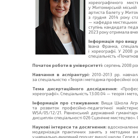
хореографічного мис
у Житомирській міській
артиста балету у Житом
з грудня 2014 року ст
— кафедра мистецьких д
ступінь кандидата педаг
2023 року отримала вче
Інформація про вищу 
Івана Франка, спеціал
і хореографії. У 2008 
спеціальність «Початкове
Початок роботи в університеті:
серпень 2008 ро
Навчання в аспірантурі:
2010-2013 рр. навчал
за спеціальністю «Теорія і методика професійної осв
Тема дисертаційного дослідження:
«Професі
хореографії». Спеціальність 13.00.04 — теорія і мет
Інформація про стажування:
Вища Школа Агроб
та розвиток професійно-педагогічної майстер
WSA/05/12/21. Рівненський державний гуманітарни
дисциплін спеціальності 026 Сценічне мистецтво».
Наукові інтереси та досягнення:
вдосконалення 
модернізація практичних занять з методики ви
у навчально-виховний процес вищої школи. Серед 