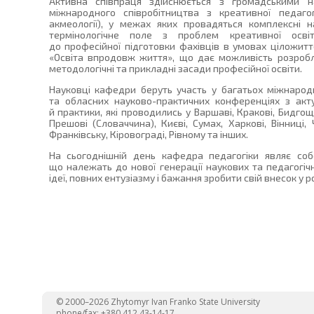
Активна співпраця здійснюється з громадськими на
міжнародного співробітництва з креативної педагог
акмеології), у межах яких провадяться комплексні н
термінологічне поле з проблем креативної освіт
до професійної підготовки фахівців в умовах ціложит
«Освіта впродовж життя», що дає можливість розробля
методологічні та прикладні засади професійної освіти.
Науковці кафедри беруть участь у багатьох міжнародн
та обласних науково-практичних конференціях з акт
й практики, які проводились у Варшаві, Кракові, Бидгощ
Прешові (Словаччина), Києві, Сумах, Харкові, Вінниці, 
Франківську, Кіровограді, Рівному та інших.
На сьогоднішній день кафедра педагогіки являє со
що належать до нової генерації наукових та педагогіч
ідеї, повних ентузіазму і бажання зробити свій внесок у ро
© 2000–2026 Zhytomyr Ivan Franko State University
phone/fax: +380 412 43-14-17