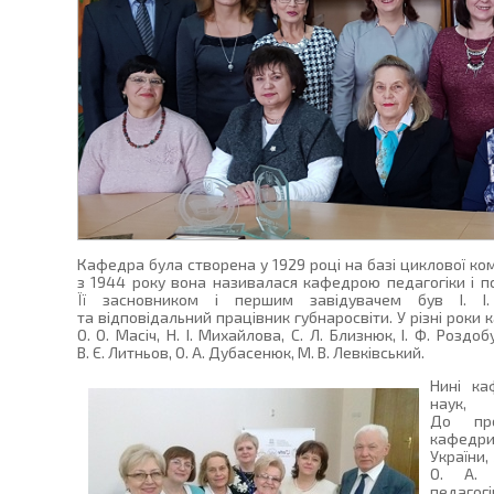
Кафедра була створена у 1929 році на базі циклової ком
з 1944 року вона називалася кафедрою педагогіки і пси
Її засновником і першим завідувачем був І. І.
та відповідальний працівник губнаросвіти. У різні роки
О. О. Масіч, Н. І. Михайлова, С. Л. Близнюк, І. Ф. Роздоб
В. Є. Литньов, О. А. Дубасенюк, М. В. Левківський.
Нині ка
наук,
До про
кафедри
України,
О. А. 
педаго