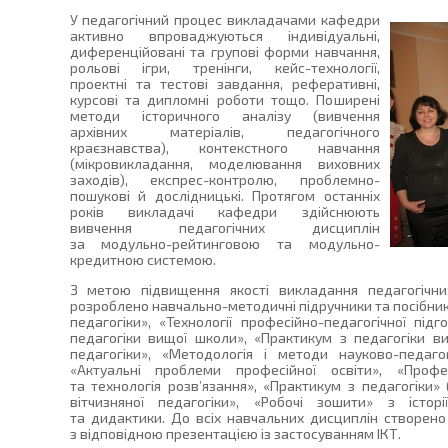
У педагогічний процес викладачами кафедри
активно впроваджуються індивідуальні,
диференційовані та групові форми навчання,
рольові ігри, тренінги, кейс-технології,
проектні та тестові завдання, реферативні,
курсові та дипломні роботи тощо. Поширені
методи історичного аналізу (вивчення
архівних матеріалів, педагогічного
краєзнавства), контекстного навчання
(мікровикладання, моделювання виховних
заходів), експрес-контролю, проблемно-
пошукові й дослідницькі. Протягом останніх
років викладачі кафедри здійснюють
вивчення педагогічних дисциплін
за модульно-рейтинговою та модульно-
кредитною системою.
З метою підвищення якості викладання педагогічн
розроблено навчально-методичні підручники та посібники
педагогіки», «Технології професійно-педагогічної під
педагогіки вищої школи», «Практикум з педагогіки 
педагогіки», «Методологія і методи науково-педаго
«Актуальні проблеми професійної освіти», «Професі
та технологія розв’язання», «Практикум з педагогіки» (
вітчизняної педагогіки», «Робочі зошити» з історі
та дидактики. До всіх навчальних дисциплін створен
з відповідною презентацією із застосуванням ІКТ.