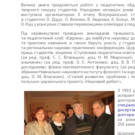
Велика увага приділяється роботі з педагогічно о
творчого пошуку студентів. Упродовж чотирьох років 
виступала організатором II етапу Всеукраїнської ст
а студентки О. Дідус, О. Вознюк, В. Авдєєва, А. Білоус, М
О. Куц у різні роки ставали переможцями олімпіади з пед
Під керівництвом провідних викладачів працюють
та педагогічний клуб «Еврика», де майбутні науковці дос
та практики навчання, а також беруть участь у студе
та регіональних науково-практичних конференціях. Щор
праць студентів, зокрема «Ступенева педагогічна освіта
(за ред. проф. С. С. Вітвицької, доц. Н. М. Мирончук);
альманах» (за ред. проф. О. Є. Антонової, доц. В. В.
дослідників» фізико-математичного факультету (за ред. 
збірники Навчально-наукового інституту філології та журн
доц. О. М. Власенко), «Сталий розвиток: проблеми і 
польсько-українського проекту «Науковий дебют».
З 1993 
аспіра
доктор
спеціа
дисерта
доктора
за роки
250 захис
Щорічно