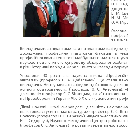
Н. Г. Си
доцент
В. М. Єр
Н. М. Ми
О. А. Мір
Головн
професі
та викла
Викладачами, аспірантами та докторантами кафедри зд
досліджень: професійна підготовка фахівців в умо
професійної компетентності майбутнього вчителя в умов
науково-педагогічного супроводу обдарованої особисто
в різні історичні періоди, морально-етичні засади форму
Упродовж 30 років діє наукова школа «Професійно-
учителів» (професор О. А. Дубасенюк), що стала ва
викладачів. Нині у межах кафедри здійснюють діяльніс
аспекти обдарованості» (професор О. Є. Антонова), «П
діяльності» (професор С. С. Вітвицька) та «Становлення 
на Правобережній Україні (XIX–XX ст.)» (засновник: профе
Діючі наукові школі скеровують діяльність науково-м
підготовка студентів магістратури» (професор С. С. Віт
Полісся» (професор О. С. Березюк), науково-дослідної ла
Н. Г. Сидорчук), Науково-методичних Центрів роботи 
(професор О. Є. Антонова) та розвитку креативності особи