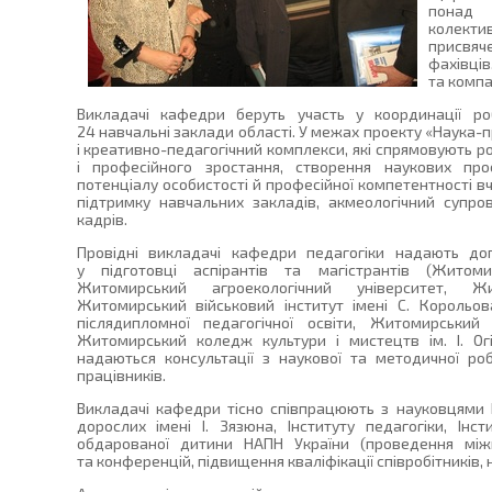
понад 
колект
присвяче
фахівців
та компа
Викладачі кафедри беруть участь у координації ро
24 навчальні заклади області. У межах проекту «Наука-
і креативно-педагогічний комплекси, які спрямовують р
і професійного зростання, створення наукових про
потенціалу особистості й професійної компетентності 
підтримку навчальних закладів, акмеологічний супров
кадрів.
Провідні викладачі кафедри педагогіки надають до
у підготовці аспірантів та магістрантів (Житомир
Житомирський агроекологічний університет, Ж
Житомирський військовий інститут імені С. Корольо
післядипломної педагогічної освіти, Житомирськи
Житомирський коледж культури і мистецтв ім. І. Огі
надаються консультації з наукової та методичної роб
працівників.
Викладачі кафедри тісно співпрацюють з науковцями Ін
дорослих імені І. Зязюна, Інституту педагогіки, Інс
обдарованої дитини НАПН України (проведення міжн
та конференцій, підвищення кваліфікації співробітників, 