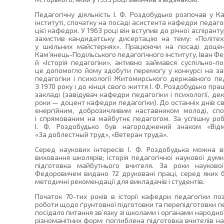
Педагогічну діяльність І. Ф. Роздобудько розпочав у 
інституті, спочатку на посаді асистента кафедри педагогі
цієї кафедри. У 1963 році він вступив до річної аспірант
захистив кандидатську дисертацію на тему: «Політе
у шкільних майстернях». Працюючи на посаді доцент
Кам’янець-Подільського педагогічного інституту, Іван Ф
й «Історія педагогіки», активно займався суспільно-
це допомогло йому здобути перемогу у конкурсі на з
педагогіки і психології Житомирського державного педаг
З 1970 року і до кінця свого життя І. Ф. Роздобудько 
закладі (завідувач кафедри педагогіки і психології, де
роки — доцент кафедри педагогіки). До останніх днів 
енергійним, доброзичливим наставником молоді, сп
і спрямованим на майбутнє педагогом. За успішну робо
І. Ф. Роздобудько був нагороджений знаком «Відм
«За доблестный труд», «Ветеран труда».
Серед наукових інтересів І. Ф. Роздобудька можна ви
виховання школярів; історія педагогічної наукової дум
підготовка майбутнього вчителя. За роки наукової
Федоровичем видано 72 друковані праці, серед яких б
методичні рекомендації для викладачів і студентів.
Початок 70-тих років в історії кафедри педагогіки поз
роботи щодо ґрунтовної підготовки та перепідготовки пед
посідало питання зв’язку зі школами і органами народної
різноманітних форм: поглиблена підготовка вчителів на 