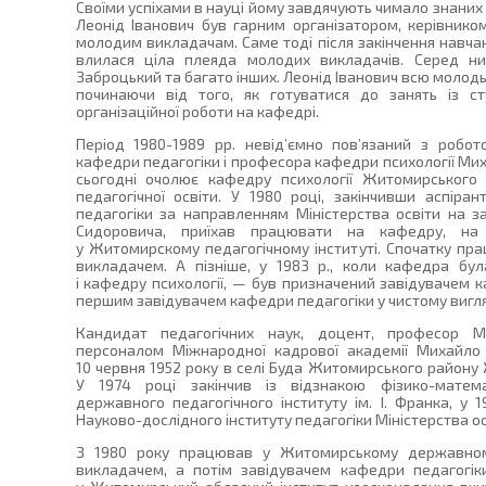
Своїми успіхами в науці йому завдячують чимало знаних 
Леонід Іванович був гарним організатором, керівником
молодим викладачам. Саме тоді після закінчення навча
влилася ціла плеяда молодих викладачів. Серед ни
Заброцький та багато інших. Леонід Іванович всю молодь 
починаючи від того, як готуватися до занять із с
організаційної роботи на кафедрі.
Період 1980-1989 рр. невід’ємно пов’язаний з робо
кафедри педагогіки і професора кафедри психології Ми
сьогодні очолює кафедру психології Житомирського 
педагогічної освіти. У 1980 році, закінчивши аспіран
педагогіки за направленням Міністерства освіти на з
Сидоровича, приїхав працювати на кафедру, на т
у Житомирскому педагогічному інституті. Спочатку пр
викладачем. А пізніше, у 1983 р., коли кафедра бу
і кафедру психології, — був призначений завідувачем 
першим завідувачем кафедри педагогіки у чистому вигля
Кандидат педагогічних наук, доцент, професор Між
персоналом Міжнародної кадрової академії Михайло
10 червня 1952 року в селі Буда Житомирського району Ж
У 1974 році закінчив із відзнакою фізико-матем
державного педагогічного інституту ім. І. Франка, у 
Науково-дослідного інституту педагогіки Міністерства ос
З 1980 року працював у Житомирському державному 
викладачем, а потім завідувачем кафедри педагогік