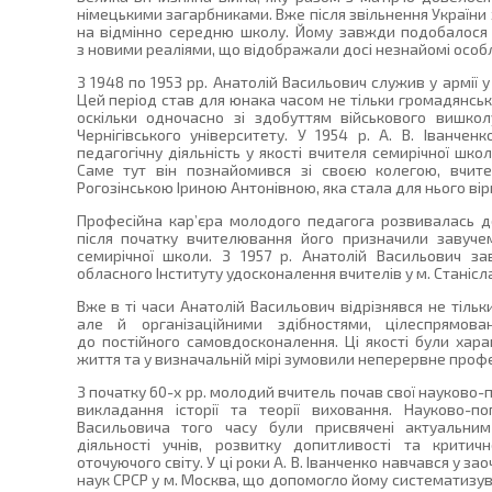
німецькими загарбниками. Вже після звільнення України 
на відмінно середню школу. Йому завжди подобалося 
з новими реаліями, що відображали досі незнайомі особл
З 1948 по 1953 рр. Анатолій Васильович служив у армії 
Цей період став для юнака часом не тільки громадянськ
оскільки одночасно зі здобуттям військового вишкол
Чернігівського університету. У 1954 р. А. В. Іванче
педагогічну діяльність у якості вчителя семирічної шко
Саме тут він познайомився зі своєю колегою, вчите
Рогозінською Іриною Антонівною, яка стала для нього ві
Професійна кар’єра молодого педагога розвивалась до
після початку вчителювання його призначили завуч
семирічної школи. З 1957 р. Анатолій Васильович заві
обласного Інституту удосконалення вчителів у м. Станісл
Вже в ті часи Анатолій Васильович відрізнявся не тільк
але й організаційними здібностями, цілеспрямован
до постійного самовдосконалення. Ці якості були хар
життя та у визначальній мірі зумовили неперервне профе
З початку 60-х рр. молодий вчитель почав свої науково-
викладання історії та теорії виховання. Науково-по
Васильовича того часу були присвячені актуальним
діяльності учнів, розвитку допитливості та критич
оточуючого світу. У ці роки А. В. Іванченко навчався у за
наук СРСР у м. Москва, що допомогло йому систематизув