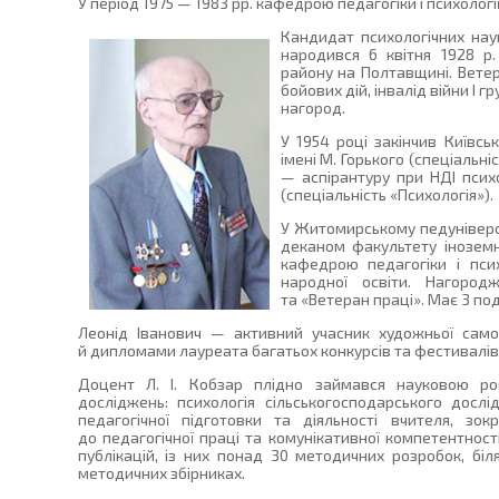
У період 1975 — 1983 рр. кафедрою педагогіки і психологі
Кандидат психологічних на
народився 6 квітня 1928 р.
району на Полтавщині. Ветера
бойових дій, інвалід війни І г
нагород.
У 1954 році закінчив Київсь
імені М. Горького (спеціальніс
— аспірантуру при НДІ психо
(спеціальність «Психологія»).
У Житомирському педуніверси
деканом факультету іноземн
кафедрою педагогіки і псих
народної освіти. Нагоро
та «Ветеран праці». Має 3 под
Леонід Іванович — активний учасник художньої само
й дипломами лауреата багатьох конкурсів та фестивалів 
Доцент Л. І. Кобзар плідно займався науковою ро
досліджень: психологія сільськогосподарського дослі
педагогічної підготовки та діяльності вчителя, зокр
до педагогічної праці та комунікативної компетентності
публікацій, із них понад 30 методичних розробок, бі
методичних збірниках.