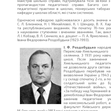
майстрів шкільної справи, підтримувала тісні зв’язки
пропагандистом педагогічної справи. Багато сил
педагогічної практики в школах, піонерських таборах
кафедри у школах області, які стали системою.
Одночасно кафедрою здійснювалася і досить значна на
С. Л. Близнюка, Н. І. Михайлової, К. І. Шендер, В. Х. 
та республіканських виданнях. На початку 70-тих р
з науковими ступенями і вченими званнями. Так, ви
Л. І. Кобзар, В. Л. Сенчило, в.о. доцент — П. А. Ярмолен
Івана Федоровича Роздобудька (1923-1993).
І. Ф. Роздобудько
народивс
Переяслав-Хмельницького 
селянина. З 1931 року навч
школі. Після закінченн
Хмельницького педагог
не дозволила друга світова в
Роздобудько перебував на 
визволення України у 1943 
і у складі спочатку 2-го, а 
солдатський шлях до Бу
«Отечественной войны», 
«За победу над Германией в
демобілізації Іван Федорович
закінчив педагогічне 
на комсомольській роботі, а
факультет Київського держа
М. Горького, який у 1953 році закінчив з відзнакою.