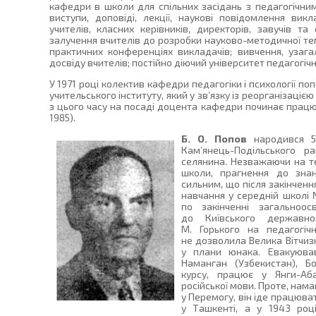
кафедри в школи для спільних засідань з педагогічним
виступи, доповіді, лекції, наукові повідомлення вик
учителів, класних керівників, директорів, завучів та
залучення вчителів до розробки науково-методичної те
практичних конференціях викладачів; вивчення, узага
досвіду вчителів; постійно діючий університет педагогічни
У 1971 році колектив кафедри педагогіки і психології п
учительського інституту, який у зв’язку із реорганізац
з цього часу на посаді доцента кафедри починає працю
1985).
Б. О. Попов
народився 5 
Кам’янець-Подільського ра
селянина. Незважаючи на те
школи, прагнення до зна
сильним, що після закінченн
навчання у середній школі 
по закінченні загальноос
до Київського державног
М. Горького на педагогіч
не дозволила Велика Вітчизн
у плани юнака. Евакуюва
Наманган (Узбекистан), Бо
курсу, працює у Янги-Аба
російської мови. Проте, нам
у Перемогу, він іде працюв
у Ташкенті, а у 1943 роц