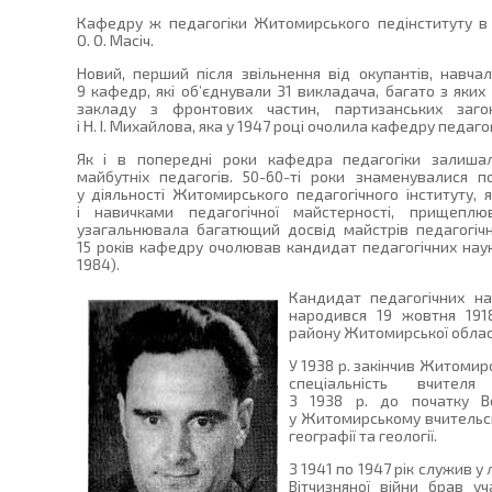
Кафедру ж педагогіки Житомирського педінституту в
О. О. Масіч.
Новий, перший після звільнення від окупантів, навчал
9 кафедр, які об’єднували 31 викладача, багато з яки
закладу з фронтових частин, партизанських заго
і Н. І. Михайлова, яка у 1947 році очолила кафедру педагог
Як і в попередні роки кафедра педагогіки залиша
майбутніх педагогів. 50-60-ті роки знаменувалися 
у діяльності Житомирського педагогічного інституту,
і навичками педагогічної майстерності, прищепл
узагальнювала багатющий досвід майстрів педагогіч
15 років кафедру очолював кандидат педагогічних наук
1984).
Кандидат педагогічних н
народився 19 жовтня 1918
району Житомирської облас
У 1938 р. закінчив Житомир
спеціальність вчителя
З 1938 р. до початку Ве
у Житомирському вчительсь
географії та геології.
З 1941 по 1947 рік служив у 
Вітчизняної війни брав у