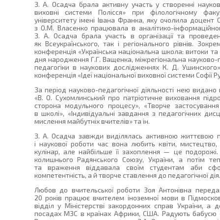
З. А. Осадча брала активну участь у створенні науков
виховні системи Полісся» при філологічному фак
університету імені Івана Франка, яку очолила доцент 
з О.М. Власенко працювала в аналітико-інформаційном
З. А. Осадча брала участь в організації та проведе
як Всеукраїнського, так і регіонального рівнів. Зокр
конференція «Українська національна школа: витоки та с
дня народження Г.Г. Ващенка, міжрегіональна науково-
педагогіки в наукових дослідженнях К. Д. Ушинского»
конференція «Ідеї національної виховної системи Софії Рус
За період науково-педагогічної діяльності нею видано
«В. О. Сухомлинський про патріотичне виховання підро
сторона модульного процесу», «Творче застосування
в школі», «Індивідуальні завдання з педагогічних дис
мислення майбутніх вчителів» та ін.
З. А. Осадча завжди виділялась активною життєвою по
і наукової роботи час вона любить квіти, мистецтво,
кулінар, але найбільше її захоплення — це подорожі.
колишнього Радянського Союзу, України, а потім теп
та враження віддавала своїм студентам аби с
компетентність, а й творче ставлення до педагогічної дія
Любов до вчительської роботи Зоя Антонівна переда
20 років працює вчителем іноземної мови в Підмосков
відділ у Міністерстві закордонних справ України, а 
посадах МЗС в країнах Африки, США. Радують бабусю св