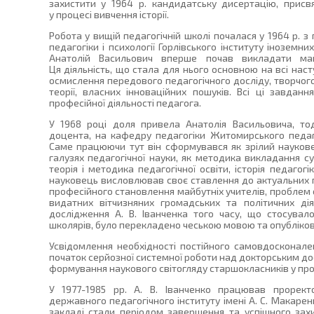
захистити у 1964 р. кандидатську дисертацію, присв
у процесі вивчення історії.
Робота у вищій педагогічній школі почалася у 1964 р.
педагогіки і психології Горлівського інституту іноземни
Анатолій Васильович вперше почав викладати май
Ця діяльність, що стала для нього основною на всі наст
осмислення передового педагогічного досліду, творчог
теорії, власних інноваційних пошуків. Всі ці завдан
професійної діяльності педагога.
У 1968 році доля привела Анатолія Васильовича, то
доцента, на кафедру педагогіки Житомирського педагог
Саме працюючи тут він сформувався як зрілий науковец
галузях педагогічної науки, як методика викладання су
теорія і методика педагогічної освіти, історія педагогі
науковець висловлював своє ставлення до актуальних п
професійного становлення майбутніх учителів, проблем с
видатних вітчизняних громадських та політичних ді
дослідження А. В. Іванченка того часу, що стосувал
школярів, було перекладено чеською мовою та опублікова
Усвідомлення необхідності постійного самовдосконале
початок серйозної системної роботи над докторським д
формування наукового світогляду старшокласників у проц
У 1977-1985 рр. А. В. Іванченко працював прорект
державного педагогічного інституту імені А. С. Макаре
закладі стали періодом завершення та успішного захис