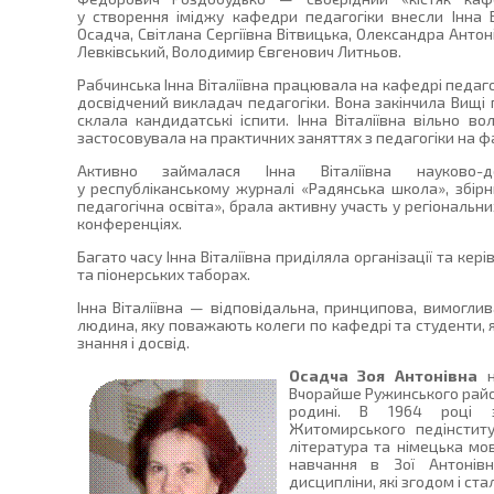
у створення іміджу кафедри педагогіки внесли Інна В
Осадча, Світлана Сергіївна Вітвицька, Олександра Ант
Левківський, Володимир Євгенович Литньов.
Рабчинська Інна Віталіївна працювала на кафедрі педагог
досвідчений викладач педагогіки. Вона закінчила Вищі п
склала кандидатські іспити. Інна Віталіївна вільно в
застосовувала на практичних заняттях з педагогіки на ф
Активно займалася Інна Віталіївна науково-д
у республіканському журналі «Радянська школа», збір
педагогічна освіта», брала активну участь у регіональн
конференціях.
Багато часу Інна Віталіївна приділяла організації та кер
та піонерських таборах.
Інна Віталіївна — відповідальна, принципова, вимогли
людина, яку поважають колеги по кафедрі та студенти, я
знання і досвід.
Осадча Зоя Антонівна
н
Вчорайше Ружинського райо
родині. В 1964 році за
Житомирського педінститут
література та німецька мов
навчання в Зої Антонівн
дисципліни, які згодом і ста