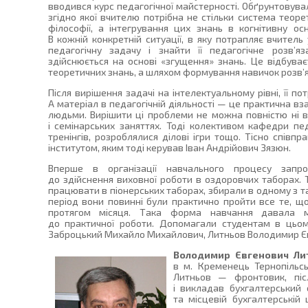
вводився курс педагогічної майстерності. Обґрунтовув
згідно якої вчителю потрібна не стільки система теорет
філософії, а інтегрування цих знань в когнітивну ос
В кожній конкретній ситуації, в яку потрапляє вчитель 
педагогічну задачу і знайти її педагогічне розв’я
здійснюється на основі «згущення» знань. Це відбува
теоретичних знань, а шляхом формування навичок розв’яз
Після вирішення задачі на інтелектуальному рівні, її по
А матеріал в педагогічній діяльності — це практична вз
людьми. Вирішити ці проблеми не можна повністю ні в
і семінарських заняттях. Тоді колективом кафедри пе
тренінгів, розроблялися ділові ігри тощо. Тісно спів
інститутом, яким тоді керував Іван Андрійович Зязюн.
Вперше в організації навчального процесу запро
до здійснення виховної роботи в оздоровчих таборах. 
працювати в піонерських таборах, збирали в одному з та
період вони повинні були практично пройти все те, щ
протягом місяця. Така форма навчання давала мо
до практичної роботи. Допомагали студентам в цьом
Заброцький Михайло Михайлович, Литньов Володимир Єв
Володимир Євгенович Ли
в м. Кременець Тернопільсь
Литньов — фронтовик, піс
і викладав бухгалтерський 
та місцевій бухгалтерській 