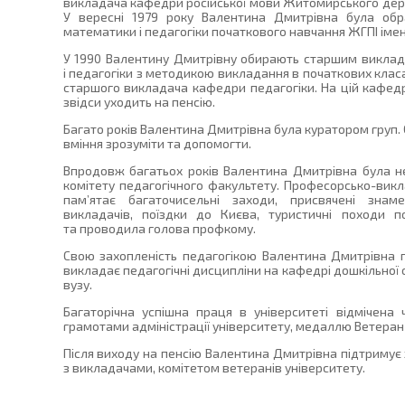
викладача кафедри російської мови Житомирського держ
У вересні 1979 року Валентина Дмитрівна була об
математики і педагогіки початкового навчання ЖГПІ імен
У 1990 Валентину Дмитрівну обирають старшим викла
і педагогіки з методикою викладання в початкових класах
старшого викладача кафедри педагогіки. На цій кафедр
звідси уходить на пенсію.
Багато років Валентина Дмитрівна була куратором груп. С
вміння зрозуміти та допомогти.
Впродовж багатьох років Валентина Дмитрівна була н
комітету педагогічного факультету. Професорсько-викл
пам’ятає багаточисельні заходи, присвячені зна
викладачів, поїздки до Києва, туристичні походи п
та проводила голова профкому.
Свою захопленість педагогікою Валентина Дмитрівна пе
викладає педагогічні дисципліни на кафедрі дошкільної о
вузу.
Багаторічна успішна праця в університеті відмічен
грамотами адміністрації університету, медаллю Ветеран 
Після виходу на пенсію Валентина Дмитрівна підтримує з
з викладачами, комітетом ветеранів університету.