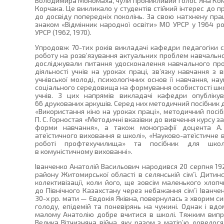
Володимира Мономаха, чули проникливий голос Яна Коме
Корчака. Це викликало у студентів стійкий інтерес до п
до досвіду попередніх поколінь. За свою натхнену пра
знаком «Відмінник народної освіти» МО УРСР у 1964 ро
УРСР (1962, 1970).
Упродовж 70-тих років викладачі кафедри педагогіки 
роботу на розв’язування актуальних проблем навчальног
досліджували питання удосконалення навчального проц
діяльності учнів на уроках праці, зв’язку навчання з
учнівської молоді, психологічних основ її навчання, на
соціального середовища на формування особистості шк
учнів. З цих напрямів викладачі кафедри опубліку
66 друкованих аркушів. Серед них методичний посібник д
«Використання кіно на уроках праці», методичний посі
П. С. Горностая «Методичні вказівки до вивчення курсу з
форми навчання», а також монографії доцента А.
атеїстичного виховання в школі», «Науково-атеїстичне 
роботі профтехучилища» та посібник для школ
в комуністичному вихованні».
Іванченко Анатолій Васильович народився 20 серпня 1928
району Житомирської області в селянській сім’ї. Дити
колективізації, коли його, ще зовсім маленького хлоп
до Північного Казахстану через небажання сім’ї Іванчен
30-х рр. мати — Євдокія Яківна, повернулась з хворим с
голоду, епідемій та поневірянь на чужині. Однак і в
малому Анатолію добре вчитися в школі. Тяжким випр
Велика Вітчизняна війна, яку разом з матір’ю довелос