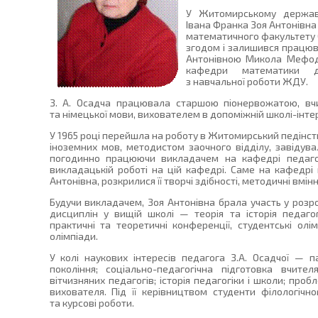
У Житомирському державн
Івана Франка Зоя Антонівна
математичного факультету 
згодом і залишився працюва
Антонівною Микола Мефод
кафедри математики д
з навчальної роботи ЖДУ.
З. А. Осадча працювала старшою піонервожатою, вчи
та німецької мови, вихователем в допоміжній школі-інтер
У 1965 році перейшла на роботу в Житомирський педінс
іноземних мов, методистом заочного відділу, завідува
погодинно працюючи викладачем на кафедрі педагог
викладацькій роботі на цій кафедрі. Саме на кафедрі п
Антонівна, розкрилися її творчі здібності, методичні вмін
Будучи викладачем, Зоя Антонівна брала участь у розро
дисциплін у вищій школі — теорія та історія педагог
практичні та теоретичні конференції, студентські олім
олімпіади.
У колі наукових інтересів педагога З.А. Осадчої — п
покоління; соціально-педагогічна підготовка вчите
вітчизняних педагогів; історія педагогіки і школи; про
вихователя. Під її керівництвом студенти філологічн
та курсові роботи.