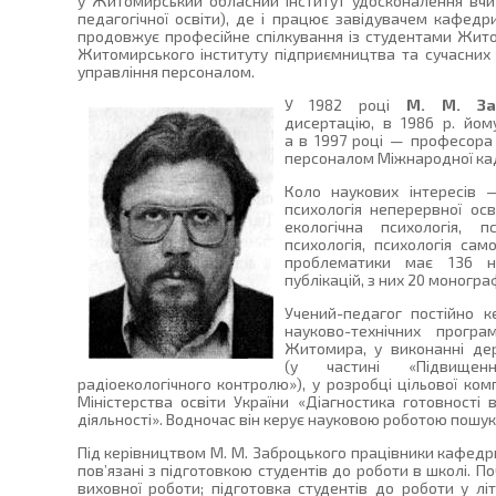
у Житомирський обласний інститут удосконалення вчит
педагогічної освіти), де і працює завідувачем кафедри
продовжує професійне спілкування із студентами Жито
Житомирського інституту підприємництва та сучасних т
управління персоналом.
У 1982 році
М. М. За
дисертацію, в 1986 р. йом
а в 1997 році — професора 
персоналом Міжнародної кад
Коло наукових інтересів —
психологія неперервної осв
екологічна психологія, п
психологія, психологія само
проблематики має 136 н
публікацій, з них 20 монограф
Учений-педагог постійно к
науково-технічних прогр
Житомира, у виконанні де
(у частині «Підвищенн
радіоекологічного контролю»), у розробці цільової ко
Міністерства освіти України «Діагностика готовності 
діяльності». Водночас він керує науковою роботою пошуку
Під керівництвом М. М. Заброцького працівники кафедри
пов’язані з підготовкою студентів до роботи в школі. П
виховної роботи; підготовка студентів до роботи у лі