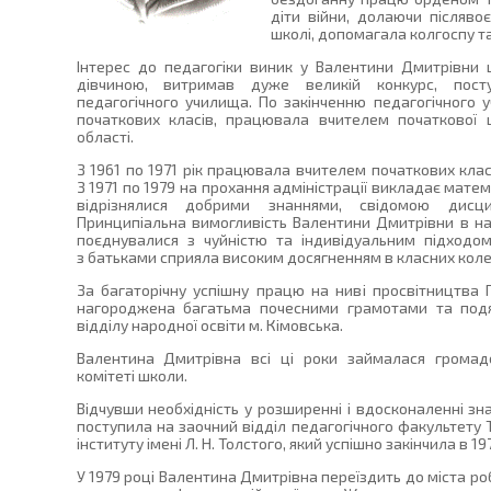
діти війни, долаючи післявоє
школі, допомагала колгоспу т
Інтерес до педагогіки виник у Валентини Дмитрівни щ
дівчиною, витримав дуже великій конкурс, пост
педагогічного училища. По закінченню педагогічного
початкових класів, працювала вчителем початкової 
області.
З 1961 по 1971 рік працювала вчителем початкових клас
З 1971 по 1979 на прохання адміністрації викладає матем
відрізнялися добрими знаннями, свідомою дисцип
Принципіальна вимогливість Валентини Дмитрівни в на
поєднувалися з чуйністю та індивідуальним підходо
з батьками сприяла високим досягненням в класних коле
За багаторічну успішну працю на ниві просвітництва
нагороджена багатьма почесними грамотами та подя
відділу народної освіти м. Кімовська.
Валентина Дмитрівна всі ці роки займалася громад
комітеті школи.
Відчувши необхідність у розширенні і вдосконаленні зн
поступила на заочний відділ педагогічного факультету
інституту імені Л. Н. Толстого, який успішно закінчила в 19
У 1979 році Валентина Дмитрівна переїздить до міста роб