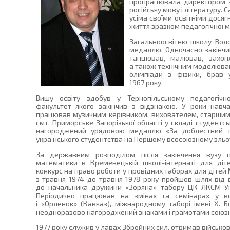
пропрацювала директором з
російську мову і літературу.
усіма своїми освітніми досяг
життя зразком педагогічної м
Загальноосвітню школу Вол
медаллю. Одночасно закінчив
танцював, малював, захоп
а також технічним моделюва
олімпіади з фізики, брав у
1967 року.
Вишу освіту здобув у Тернопільському педагогічно
факультет якого закінчив з відзнакою. У роки навчан
працював музичним керівником, вихователем, старшим
смт. Приморське Запорізької області у складі студентсь
нагороджений урядовою медаллю «За доблестний тр
українського студентства на Першому всесоюзному зльоті
За державним розподілом після закінчення вузу 
математики в Кременецькій школі-інтернаті для діте
конкурс на право роботи у провідних таборах для дітей
з травня 1974 до травня 1978 року пройшов шлях від 
до начальника дружини «Зоряна» табору ЦК ЛКСМ Укр
Періодично працював на змінах та семінарах у в
і «Орленок» (Кавказ), міжнародному таборі імені X. Б
неодноразово нагороджений знаками і грамотами союзног
1977 року служив у лавах Збройних сил, отримав військо