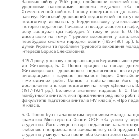
Закінчив війну у 1945 році, пройшовши нелегкий сол
урядовими нагородами, зокрема медаллю «За п
Отечественной войне». І знову повертається до навча
закінчує Київський державний педагогічний інститут ім
педагогічну діяльність у Бердичівському учительсько
і історію педагогіки. Почавши з посади асистента кафедр
року завідувач цієї кафедри. У тому ж році Б. О. 
дисертацію на тему: "Трудове виховання у загальноо
перебудови системи народної освіти (1956-1961 рр.). Іс
думки України та проблеми трудового виховання молоді
інтересів Бориса Олексійовича.
З 1971 року, у зв’язку з реорганізацією Бердичівського уч
до Житомира, Б. О. Попов працює на посаді доцент
Житомирського державного педагогічного інституту
викладацької і наукової діяльності Борис Олексійов
і методичних робіт. Однією з найзначніших його 
дослідження з історії педагогіки на тему: «Діяльність В
(1917-1924 рр.). Великого значення надавав Б. О. По
майбутнього вчителя, якій присвячений ряд його робіт,
факультетів підготовки вчителів I-IV класів)», «Про педа
IV класів.
Б. О. Попов був і талановитим керівником молоді, за 
грамотою Міністерства Освіти СРСР «За успіхи у кер
студентів». Його лекції з історії педагогіки запам’ятов
глибиною і неприхованою закоханістю у свій предмет.
студентів у минулі часи і вони ніби бачили золоті маків