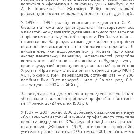
колективна «Формування виховних умінь майбутніх пед
А. В. Іванченко. — Житомир, 1996); двох навчаль
рекомендаціях для викладачів, педагогів та студентів; ба
У 1992 — 1994 рр. під керівництвом доцента О. А.
бюджетна тема, що фінансувалася Міністерством осв
у педагогічному вузі (побудова навчального процесу при
з пріоритетного наукового напрямку: Проблеми нового
і виховання. За результатами дослідження розробл
педагогічних дисциплін за технологічним підходом. С
вихователя, яка відображається у моделі підготовк
експериментальну перевірку ефективності розробле
колективом здійснено технологічну побудову курсу 
практикуму, який впроваджено у навчальний процес вищ
України. «Практикум з педагогіки» отримав гриф МОН 
у ВНЗ України, тричі перевидався, останній раз — у 200
посібник: Вид. 3-тє перероб. і доп. / За заг. ред. О.
літератури. — 2004. — 464 с.).
За результатами дослідження проведено міжрегіонал
«Соціально-педагогічні проблеми професійної підготовк
ім. І.Франка, 25-27 жовтня 1993 р.).
У 1997 — 2001 роках О. А. Дубасенюк здійснювала нау
«Соціально-педагогічні чинники професійного становл
проекту видруковано 274 наукові праці, з них три моно
педагогіки» (Житомир, 1999), «Технології професійно
учителів» у двох частинах (Житомир, 2001); дев’ять мет