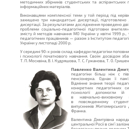
методичних збірників студентських та аспірантських 
інформаційних матеріалів.
Виконавцями комплексної теми у той період під кері
захищено три кандидатські дисертації, підготовлено
дисертації. За результатами дослідження проведено дві 
проблеми соціально-педагогічної підготовки вчителя»
змісту й методів навчання МО України у квітні 1999 р.,
педагогічних працівників — разом з Інститутом педагогік
України у листопаді 2000 р.
У середині 90-х років склад кафедри педагогіки попов
і психології початкового навчання. Своїм досвідом зб
Т. П. Москвіна, В. І. Кудряшова, Т. С. Гужанова, Т. О. Грише
Павленко Валентина Дмит
педагогіки більш ніж с пі
пенсіонерка. Однак її пам’
Відмінне знання теорії педаг
конкретних педагогічних си
психології допомогли їй
в навчально-виховному 
в повсякденному студент
випускників Житомирського д
Франка.
Валентина Дмитрівна народил
центральної Росії в сім’ї залі
бездоганну працю орденом Тр