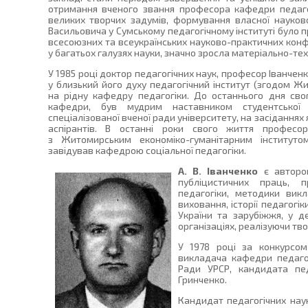
отримання вченого звання професора кафедри педагогік
великих творчих задумів, формування власної науково
Васильовича у Сумському педагогічному інституті було
всесоюзних та всеукраїнських науково-практичних конф
у багатьох галузях науки, значно зросла матеріально-тех
У 1985 році доктор педагогічних наук, професор Іванче
у близький його духу педагогічний інститут (згодом Ж
на рідну кафедру педагогіки. До останнього дня св
кафедри, був мудрим наставником студентської 
спеціалізованої вченої ради університету, на засіданнях
аспірантів. В останні роки свого життя професо
з Житомирським економіко-гуманітарним інститутом
завідував кафедрою соціальної педагогіки.
А. В. Іванченко
є авторо
публіцистичних праць, п
педагогіки, методики викл
виховання, історії педагогі
України та зарубіжжя, у 
організаціях, реалізуючи тво
У 1978 році за конкурсо
викладача кафедри педагог
Ради УРСР, кандидата пед
Гринченко.
Кандидат педагогічних наук