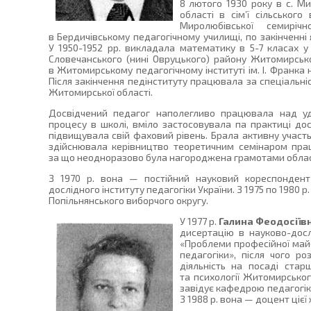
8 лютого 1930 року в с. Ми
області в сім’ї сільського
Миролюбівської семирі
в Бердичівському педагогічному училищі, по закінченн
У 1950-1952 рр. викладала математику в 5-7 класах у
Словечанського (нині Овруцького) району Житомирської
в Житомирському педагогічному інституті ім. І. Франка
Після закінчення педінституту працювала за спеціальн
Житомирської області.
Досвідчений педагог наполегливо працювала над уд
процесу в школі, вміло застосовувала па практиці дос
підвищувала свій фаховий рівень. Брала активну участ
здійснювала керівництво теоретичним семінаром праців
за що неодноразово була нагороджена грамотами облас
З 1970 р. вона — постійний науковий кореспондент в
дослідного інституту педагогіки України. З 1975 по 1980 р
Попільнянського виборчого округу.
У 1977 р.
Галина Феодосіївн
дисертацію в науково-досл
«Проблеми професійної майст
педагогіки», після чого ро
діяльність на посаді ста
та психології Житомирського
завідує кафедрою педагогік
З 1988 р. вона — доцент цієї