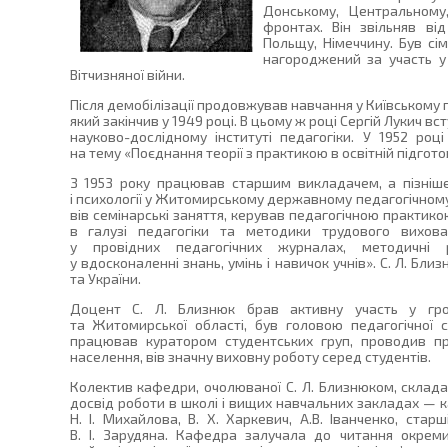
Донському, Центральному
фронтах. Він звільняв від
Польщу, Німеччину. Був сім
нагороджений за участь у
Вітчизняної війни.
Після демобілізації продовжував навчання у Київському пе
який закінчив у 1949 році. В цьому ж році Сергій Лукич в
науково-дослідному інституті педагогіки. У 1952 роц
на тему «Поєднання теорії з практикою в освітній підготов
З 1953 року працював старшим викладачем, а пізніш
і психології у Житомирському державному педагогічному 
вів семінарські заняття, керував педагогічною практик
в галузі педагогіки та методики трудового вихов
у провідних педагогічних журналах, методичні 
у вдосконаленні знань, умінь і навичок учнів». С. Л. Бл
та України.
Доцент С. Л. Близнюк брав активну участь у гр
та Житомирської області, був головою педагогічної с
працював куратором студентських груп, проводив пр
населення, вів значну виховну роботу серед студентів.
Колектив кафедри, очолюваної С. Л. Близнюком, складав
досвід роботи в школі і вищих навчальних закладах — 
Н. І. Михайлова, В. Х. Харкевич, А.В. Іванченко, старш
В. І. Зарудяна. Кафедра залучала до читання окреми