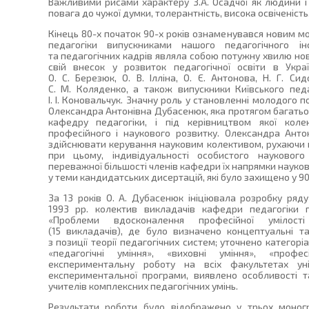
Важливими рисами характеру З.А. Осадчої як людини і 
повага до чужої думки, толерантність, висока освіченість
Кінець 80-х початок 90-х років ознаменувався новим 
педагогіки випускниками нашого педагогічного ін
та педагогічних кадрів являла собою потужну хвилю нов
свій внесок у розвиток педагогічної освіти в Укра
О. С. Березюк, О. В. Ілліна, О. Є. Антонова, Н. Г. Си
С. М. Коляденко, а також випускники Київського педаг
І. І. Коновальчук. Значну роль у становленні молодого 
Олександра Антонівна Дубасенюк, яка протягом багатьох 
кафедру педагогіки, і під керівництвом якої ко
професійного і наукового розвитку. Олександра Антон
здійснювати керування науковим колективом, рухаючи й
при цьому, індивідуальності особистого науковог
переважної більшості членів кафедри їх напрямки науко
у теми кандидатських дисертацій, які було захищено у 90-
За 13 років О. А. Дубасенюк ініціювала розробку ряд
1993 рр. колектив викладачів кафедри педагогік
«Проблеми вдосконалення професійної умілості 
(15 викладачів), де було визначено концептуальні т
з позиції теорії педагогічних систем; уточнено категор
«педагогічні уміння», «виховні уміння», «профе
експериментальну роботу на всіх факультетах ун
експериментальної програми, виявлено особливості 
учителів комплексних педагогічних умінь.
Результати роботи було відображено у трьох моногр