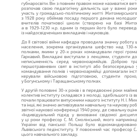
губнаросвіти. Він з повним правом може називатися вет
розпочав свою педагогічну діяльність ще у важкі роки
участь у громадсько-політичному житті Житомирського 
з 1928 року обіймав посаду першого декана молодшого
вчителів початкової школи (створено на базі Житом
а в 1929-1230 н.р. одним із перших його було переве
із найдосвідченіших викладачів і науковців.
До ІІ світової війни кафедра проводила значну роботу 
населення, зокрема організувала шефство над 130-
полками, якими у 20-х роках командували герої грома
Гаркавий. Викладачі виступали з лекціями, студенти 
неписьменність серед червоноармійців. Доброю тр
першотравневих свят в інституті або безпосередньо у
командування полків і червоноармійці допомагали інсти
керували військовою підготовкою, студенти прох
у Богунському і Таращанському полках.
У другій половині 30-х років і в передвоєнні роки май
колектив інституту складався з молоді, здебільшого із в
почали працювати випускники нашого інституту Н. І. Миха
та інші, які значно активізували навчальну та наукову ро
звітної наукової конференції 1940 року, де схвальну оці
«Індивідуальний підхід у вихованні свідомої дисцип
у ці роки професор С. М. Смолінський, якого наприкінці
України від панської Польщі було відкомандирован
Львівського педінституту. У повоєнний час професор 
цього навчального закладу.