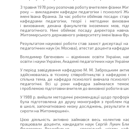
З травня 1978 року розпочав роботу вчителем фізики Жит
року — викладачем кафедри педагогіки і психології Жи
імені Івана Франка. За час роботи обіймав посади: ста
кафедрами педагогіки, теорії і методики вихованн
і виховання; декана факультетів іноземних мов, підг
педагогічного. Нині обіймає посаду директора навчал
Житомирського державного університету імені Івана Фр
Результатом наукової роботи став захист дисертації н
педагогічних наук (м. Москва), атестат доцента кафедри п
Володимир Євгенович — відмінник освіти України, н
освіти і науки України, Академії педагогічних наук України
У період завідування кафедрою М. М. Заброцьким акти
здійснювалась в тісному співробітництві з кафедрою п
спільна тема, де кафедра психології вивчала психолог
педагогічні. Всі ці роки кафедра займалася темою 
і проблемою підготовки вчителя до виховної роботи в школ
У 1988 р. вийшли методичні рекомендації щодо профорієн
була підготовлена до друку монографія з проблем під
в школі, започатковано низку досліджень, результати я
сироти на Житомирщині».
Цією діяльність активно займався весь колектив ка
працювали доценти, кандидати наук Сергій Лукич Близ
Федорович Роздобудько — своєрідний «кістяк каф