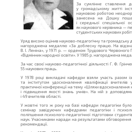
За сумлінне ставлення до
у громадському житті інст
науковою роботою неоднор
занесена на Дошку пошан
і середньої спеціальної 
як наукового керівника — п
студентських наукових робіт
Уряд високо оцінив науково-педагогічну та громадську ді
нагороджена медаллю «За доблесну працю. На відзна
В. І. Леніна», у 1971 р. — орденом Трудового Червоного
«Відмінник народної освіти». У 1985 р. нагороджена мед
За час своєї науково-педагогічної діяльності Г. Ф. Грін
55 наукових праць.
У 1978 році викладачі кафедри взяли участь разом із
та інститутом удосконалення кваліфікації вчителів 
практичної конференції на тему «Шляхи вдосконалення 
і підвищення якості знань учнів». На ній з доповідям
і 49 вчителів області.
У жовтні того ж року на базі кафедри педагогіки бул
семінар завідуючих кафедрами педагогіки і психоло
поліпшення психолого-педагогічної підготовки студенті
наук. Учасниками наради на результатами обговорення б
рекомендації.