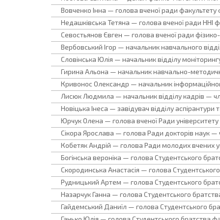
Вовченко Інна — голова вченої ради факультету 
Недашківська Тетяна — голова вченої ради ННІ ф
Севостьянов Євген — голова вченої ради фізик
Вербовський Ігор — начальник навчального відд
Словінська Юлія — начальник відділу моніторингу
Гирина Альона — начальник навчально-методичн
Кривонос Олександр — начальник інформаційно
Лисюк Людмила — начальник відділу кадрів — ч
Новіцька Інеса — завідувач відділу аспірантури
Юрчук Олена — голова вченої Ради університету
Сікора Ярослава — голова Ради докторів наук —
Кобетяк Андрій — голова Ради молодих вчених у
Богінська вероніка — голова Студентського брат
Скородинська Анастасія — голова Студентського 
Рудницький Артем — голова Студентського братст
Назарчук Ганна — голова Студентського братства
Гайдемський Даниїл — голова Студентського бр
Ганько Юлія — голова Студентського братства ф