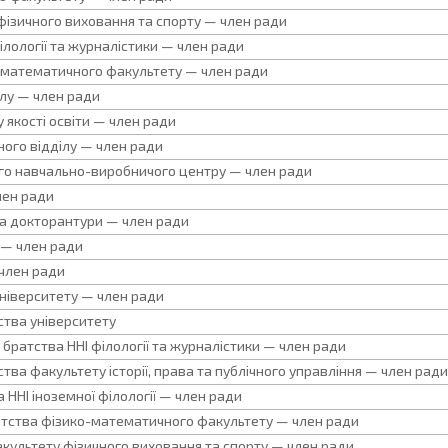
фізичного виховання та спорту — член ради
ілології та журналістики — член ради
о-математичного факультету — член ради
ілу — член ради
 якості освіти — член ради
ого відділу — член ради
го навчально-виробничого центру — член ради
лен ради
 та докторантури — член ради
 — член ради
 член ради
ніверситету — член ради
ства університету
братства ННІ філології та журналістики — член ради
ва факультету історії, права та публічного управління — член рад
 ННІ іноземної філології — член ради
атства фізико-математичного факультету — член ради
акультету фізичного виховання та спорту — член ради