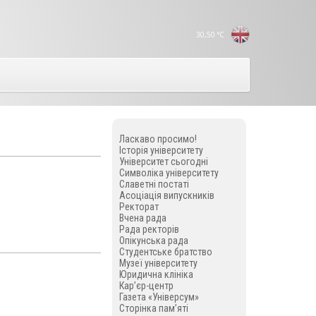
30,50
°C
Ласкаво просимо!
Історія університету
Університет сьогодні
Символіка університету
Славетні постаті
Асоціація випускників
Ректорат
Вчена рада
Рада ректорів
Опікунська рада
Студентське братство
Музеї університету
Юридична клініка
Кар’єр-центр
Газета «Універсум»
Сторінка пам’яті