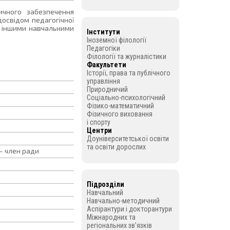
ичного забезпечення
досвідом педагогічної
 з іншими навчальними
Інститути
Іноземної філології
Педагогіки
Філології та журналістики
Факультети
Історії, права та публічного
управління
Природничий
Соціально-психологічний
Фізико-математичний
Фізичного виховання
і спорту
Центри
Доуніверситетської освіти
та освіти дорослих
— член ради
Підрозділи
Навчальний
Навчально-методичний
Аспірантури і докторантури
Міжнародних та
регіональних зв’язків