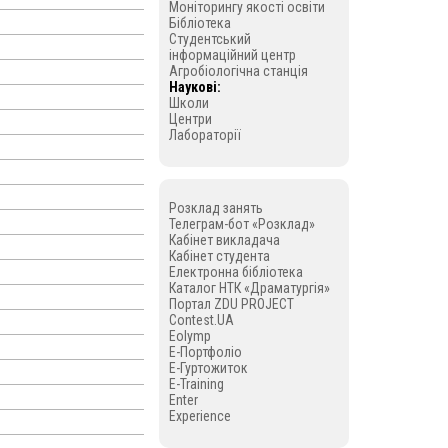
Моніторингу якості освіти
Бібліотека
Студентський
інформаційний центр
Агробіологічна станція
Наукові:
Школи
Центри
Лабораторії
Розклад занять
Телеграм-бот «Розклад»
Кабінет викладача
Кабінет студента
Електронна бібліотека
Каталог НТК «Драматургія»
Портал ZDU PROJECT
Contest.UA
Eolymp
E-Портфоліо
E-Гуртожиток
и
E-Training
Enter
Experience