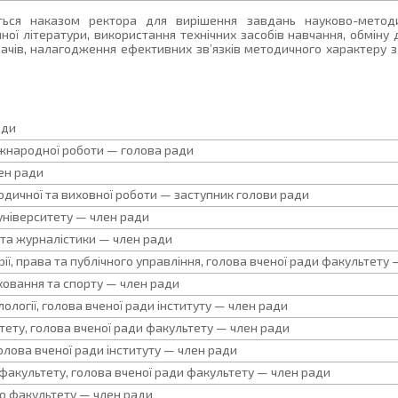
ться наказом ректора для вирішення завдань науково-метод
ої літератури, використання технічних засобів навчання, обміну 
адачів, налагодження ефективних зв’язків методичного характеру
ади
іжнародної роботи — голова ради
ен ради
дичної та виховної роботи — заступник голови ради
 університету — член ради
 та журналістики — член ради
ї, права та публічного управління, голова вченої ради факультету 
ховання та спорту — член ради
ології, голова вченої ради інституту — член ради
ету, голова вченої ради факультету — член ради
олова вченої ради інституту — член ради
факультету, голова вченої ради факультету — член ради
о факультету — член ради