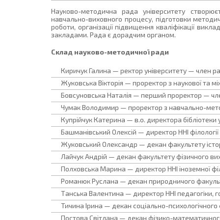
Науково-методична рада університету створює
навчально-виховного процесу, підготовки методичн
роботи, організації підвищення кваліфікації викл
закладами. Рада є дорадчим органом.
Склад науково-методичної ради
Киричук Галина — ректор університету — член р
Жуковська Вікторія — проректор з наукової та м
Бовсуновська Наталія — перший проректор — чл
Чумак Володимир — проректор з навчально-мето
Купрійчук Катерина — в.о. директора бібліотеки
Башманівський Олексій — директор ННІ філології
Жуковський Олександр — декан факультету історі
Лайчук Андрій — декан факультету фізичного ви
Полховська Марина — директор ННІ іноземної філ
Романюк Руслана — декан природничого факульт
Танська Валентина — директор ННІ педагогіки, г
Тичина Ірина — декан соціально-психологічного 
Постова Світлана — декан фізико-математичног