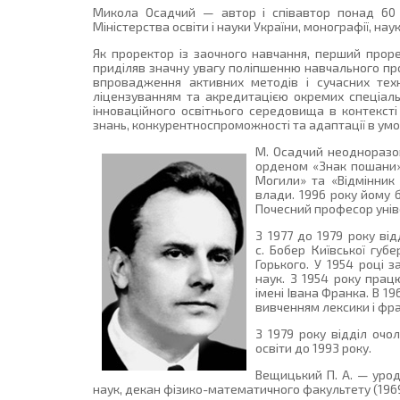
Микола Осадчий — автор і співавтор понад 60 
Міністерства освіти і науки України, монографії, наук
Як проректор із заочного навчання, перший проре
приділяв значну увагу поліпшенню навчального про
впровадження активних методів і сучасних техно
ліцензуванням та акредитацією окремих спеціал
інноваційного освітнього середовища в контекст
знань, конкурентноспроможності та адаптації в умо
М. Осадчий неодноразо
орденом «Знак пошани»,
Могили» та «Відмінник 
влади. 1996 року йому 
Почесний професор унів
З 1977 до 1979 року ві
с. Бобер Київської губ
Горького. У 1954 році 
наук. З 1954 року прац
імені Івана Франка. В 1
вивченням лексики і фра
З 1979 року відділ оч
освіти до 1993 року.
Вещицький П. А. — урод
наук, декан фізико-математичного факультету (1969