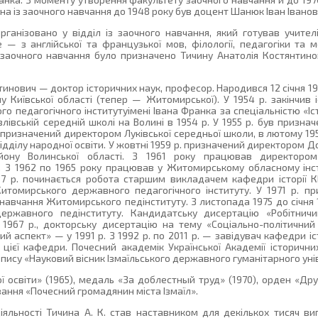
а із заочного навчання до 1948 року був доцент Шанюк Іван Іванов
ганізовано у відділ із заочного навчання, який готував учителі
ше — з англійської та французької мов, філології, педагогіки та
заочного навчання було призначено Тичину Анатолія Костянтинов
инович — доктор історичних наук, професор. Народився 12 січня 193
у Київської області (тепер — Житомирської). У 1954 р. закінчив 
о педагогічного інститутуімені Івана Франка за спеціальністю «Іс
влівській середній школі на Волині в 1954 р. У 1955 р. був призна
р. призначений директором Луківської середньої школи, в лютому 1
ідділу народної освіти. У жовтні 1959 р. призначений директором Д
йону Волинської області. З 1961 року працював директором
. З 1962 по 1965 року працював у Житомирському обласному інс
67 р. починається робота старшим викладачем кафедри історії КП
томирського державного педагогічного інституту. У 1971 р. п
навчання Житомирського педінституту. З листопада 1975 до січня 1
державного педінституту. Кандидатську дисертацію «Робітничи
1967 р., докторську дисертацію на тему «Соціально-політичний
 аспект» — у 1991 р. З 1992 р. по 2011 р. — завідувач кафедри істо
цієї кафедри. Почесний академік Української Академії історичних
опису «Науковий вісник Ізмаїльського державного гуманітарного унів
ї освіти» (1965), медаль «За доблестный труд» (1970), орден «Др
ання «Почесний громадянин міста Ізмаїл».
іяльності Тичина А. К. став наставником для декількох тисяч ви