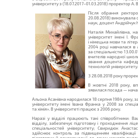
університету з (18.07.2017–01.03.2018) проректор А.
Після обрання ректоро
20.08.2018) виконувала
наук, доцент Андрійчук 
Наталія Михайлівна, н
університет імені І. Ф
і німецька мови та літер
2004 році навчалася в 
за спеціальністю 13.00.
вчителів народної школи
звання доцента кафедри
технологій університету
З 28.08.2018 року прор
В жовтні 2018 року, в
зявилася посада — нача
Альона Асанівна народилася 18 серпня 1984 року,
університету імені Івана Франка у 2008 за спеціа
та хімія». В університеті працює з 2006 року.
Наразі у відділі працюють такі співробітники: 
відділу, забезпечує підготовку і проходження ліц
спеціальностей університету; Свиридюк Анаста
здійснює контроль за підвищенням кваліфікації
підготовки й рекомендації до друку макетів вид