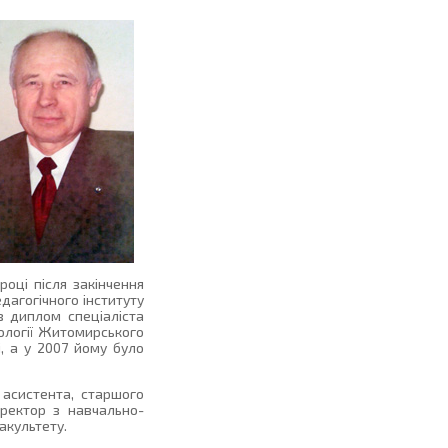
оці після закінчення
агогічного інституту
в диплом спеціаліста
оології Житомирського
, а у 2007 йому було
асистента, старшого
ректор з навчально-
акультету.