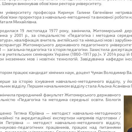
 В. Шевчук виконував обов’язки ректора університету.
м університету професора Киричук Галини Євгеніївни нетривал
 обов’язки проректора з навчально-методичної та виховної роботи 
Наталя Михайлівна.
ародилася 19 листопада 1977 року, закінчила, Житомирський де
ранка у 2001 р., за спеціальністю «Педагогіка і методика середнь
атура», кваліфікація: вчитель англійської та німецької мов і зарубіжн
аспірантурі Житомирського державного педагогічного університет
01 — загальна педагогіка та історія педагогіки. Захистила дисертац
 в учительських семінаріях України (1860–1917 рр.)». У 2014 році ї
 іноземних мов і новітніх технологій. Завідувачка кафедри іноз
.
ектором працює кандидат хімічних наук, доцент Чумак Володимир В
перше за історію існування навчально-методичного відділу, у й
льник відділу. Першим начальником відділу стала Альона Асанівна 
 закінчила природничий факультет Житомирського державного
льністю «Педагогіка та методика середньої освіти. Біологія
Ващенко Тетяна Юріївна — методист навчально-методичного
ензійної та акредитаційної експертизи напрямів підготовки /
сія Петрівна — методист навчально-методичного відділу,
 науково-педагогічних працівників, працює над питаннями
ань викладачів університету; Свиридюк Катерина Петрівна —