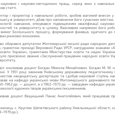
наукових і науково-методичних праць, серед яких є навчальні
ові статті.
ктор і проректор з навчальної роботи, зробив вагомий внесок у п
цесу в університеті, дбав про наповнення його сучасним змістом
логій навчання, опікувався підвищенням кваліфікації науково-
ьностей та університету в цілому. Важливим напрямом його ро
і вимог Болонського процесу, формування фахівця, здатного до 
вах ринкової економіки.
во обирався депутатом Житомирської міської ради народних деп
 грамотою президії Верховної Ради УРСР, нагрудними знаками «А
освіти України», грамотами Міністерства освіти та науки Україн
було присвоєно звання «Заслужений працівник народної освіти Ук
ерситету.
дділ очолював доцент Богдан Микола Михайлович. Богдан М. М. на
ернії. У 1951 році закінчив Київському державному педагогічному 
захистив кандидатську дисертацію та сдобув науковий ступінь ка
ював на кафедрі української мови Житомирського державного пед
960–1962 рр. — доцент, а з 1962–1973 рр. — завідувач кафедри украї
зеології художніх творів українських письменників.
олював доцент Вещицький Панас Анатолійович, який працював пр
женець с. Круглик Шепетівського району Хмельницької області, к
–1979 рр.).