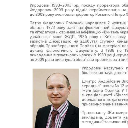
Упродовж 1993–2003 рр. посаду проректора обі
Федорович. 2003 року відділ перейменовано на «
до 2009 року очолював проректор Романюк Петро 
Петро Федорович Романюк народився 2 жовтня 1
області. 1973 року закінчив філологічний факульт
та література», отримав кваліфікацію «Вчитель укра
української мови ЖДПІ. 1984 року в Київському 
захистив дисертацію на здобуття ступеня канди
обрядів Правобережного Полісся (на матеріалі вес
декана філологічного факультету. З 1988 по
викладання в початкових класах. У 1989 році керув
по 2009 роки виконував обов’язки проректора з вих
Упродовж наступних п
біологічних наук, доце
Дмитро Андрійович Виск
середньої школи № 12 м
імені Івана Франка. У 
зі спеціальності «Біоло
державного педагогічно
присвоєно вчене звання 
Працював у Житомирськ
викладача, доцента ка
методичної та виховної 