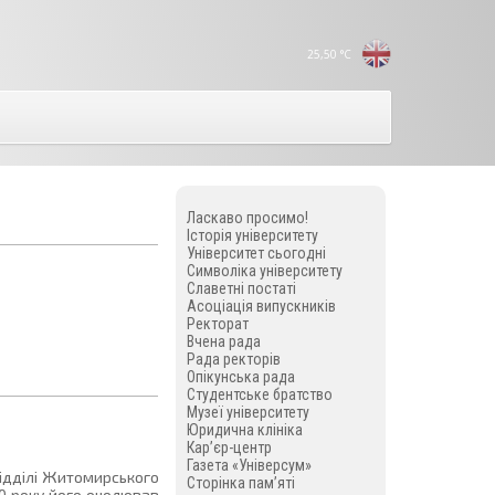
25,50
°C
Ласкаво просимо!
Історія університету
Університет сьогодні
Символіка університету
Славетні постаті
Асоціація випускників
Ректорат
Вчена рада
Рада ректорів
Опікунська рада
Студентське братство
Музеї університету
Юридична клініка
Кар’єр-центр
Газета «Універсум»
ідділі Житомирського
Сторінка пам’яті
70 року його очолював