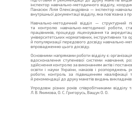
інспектор навчально-методичного відділу, коорди
Панасюк Лілія Олександрівна — інспектор навчаль
внутрішньої документації відділу, яка пов’язана з 
Навчально-методичний відділ — структурний пі
та контролю навчально-методичної роботи, ста
працівників, процедур ліцензування та акредитаці
університетських нормативних, інструктивних та о
й популяризації передового досвіду навчально-мет
впровадженню цього досвіду.
Основними напрямами роботи відділу є: організація
вдосконалення ступеневої системи навчання; ро
здійснення контролю за виконанням актів і постано
освіти і науки України, наказів і розпоряджень р
роботи; контроль за підвищенням кваліфікації т
й рекомендації до друку макетів видань викладачів
Упродовж різних років співробітниками відділу так
Л. В. Якимова, О. С. Григорусь, Ващук О. О.