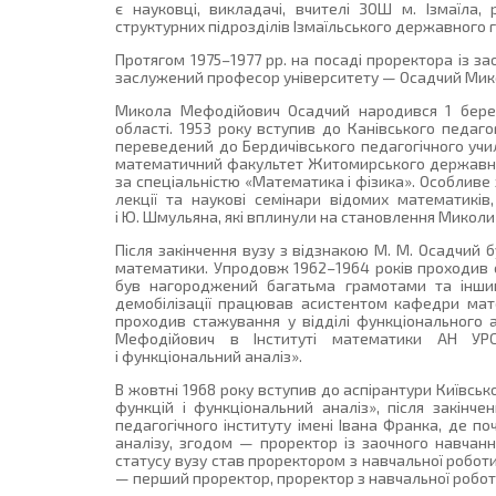
є науковці, викладачі, вчителі ЗОШ м. Ізмаїла, р
структурних підрозділів Ізмаїльського державного 
Протягом 1975–1977 рр. на посаді проректора із 
заслужений професор університету — Осадчий Мик
Микола Мефодійович Осадчий народився 1 березн
області. 1953 року вступив до Канівського педаг
переведений до Бердичівського педагогічного учил
математичний факультет Житомирського державного
за спеціальністю «Математика і фізика». Особливе 
лекції та наукові семінари відомих математиків
і Ю. Шмульяна, які вплинули на становлення Миколи
Після закінчення вузу з відзнакою М. М. Осадчий
математики. Упродовж 1962–1964 років проходив сл
був нагороджений багатьма грамотами та іншими
демобілізації працював асистентом кафедри мате
проходив стажування у відділі функціонального 
Мефодійович в Інституті математики АН УРС
і функціональний аналіз».
В жовтні 1968 року вступив до аспірантури Київсько
функцій і функціональний аналіз», після закін
педагогічного інституту імені Івана Франка, де
аналізу, згодом — проректор із заочного навчанн
статусу вузу став проректором з навчальної роботи
— перший проректор, проректор з навчальної робот