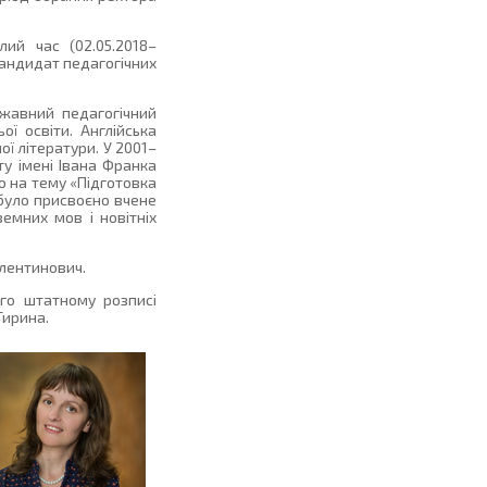
ий час (02.05.2018–
кандидат педагогічних
ржавний педагогічний
ої освіти. Англійська
ої літератури. У 2001–
у імені Івана Франка
ію на тему «Підготовка
й було присвоєно вчене
емних мов і новітніх
алентинович.
ого штатному розписі
Гирина.