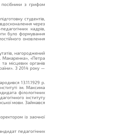
 посібники з грифом
ідготовку студентів,
, вдосконалення через
педагогічних кадрів,
боти було формування
постійного оновлення
утатів, нагороджений
. Макаренка», «Петра
и та місцевих органів
раїни». З 2014 року —
родився 13.11.1929 р.
інституті ім. Максима
ндидата філологічних
агогічного інституту
нської мови. Займався
оректором із заочної
андидат педагогічних