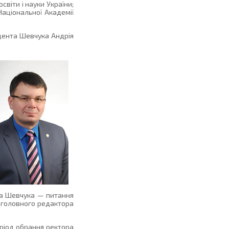
віти і науки України;
аціональної Академії
цента Шевчука Андрія
ча Шевчука — питання
ик головного редактора
еріод обрання ректора