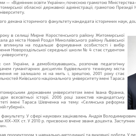
 — «Відмінник освіти України»; почесною грамотою Міністерства ос
мирської обласної державної адміністрації; грамотою Президії Н
ніверситету.
ого декана історичного факультету кандидата історичних наук, до
 року в селищі Мирне Коростенського району Житомирської
еїхала до міста Новий Розділ Миколаївського району Львівської
ини вплинула на подальше формування особистості і вибір
нчення Новороздільської середньої школи № 4 стає студентом
 університету.
сил України, а демобілізувавшись, розпочав педагогічну
дачем гуманітарних дисциплін будівельного технікуму міста
ення не залишало ні на мить і, зрештою, 2001 року стає
льностей Київського національного університету імені Тараса
Житомирським державним університетом імені Івана Франка,
и всесвітньої історії. 2006 році захистив кандидатську
итеті імені Тараса Шевченка на тему: «Селянська реформа
кій губернії».
о факультету. У сфері наукових зацікавлень Андрія Володимирови
раїни ХІХ–ХІХ ст. У 2010 р. присвоєно вчене званя доцента. Заступн
ки».
вав проректором з навчально-методичної та виховної роботи. У п