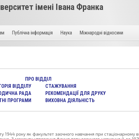
ерситет імені Івана Франка
там
Публічна інформація
Наука
Міжнародні відносини
ПРО ВІДДІЛ
ТОРІЯ ВІДДІЛУ
СТАЖУВАННЯ
ОДИЧНА РАДА
РЕКОМЕНДАЦІЇ ДЛЯ ДРУКУ
ТНІ ПРОГРАМИ
ВИХОВНА ДІЯЛЬНІСТЬ
у 1944 року як факультет заочного навчання при стаціонарному в
ранка. З моменту утворення факультету заочного навчання й до 19