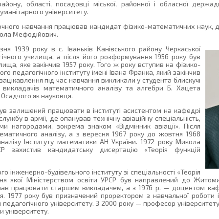
айону, області, посадовці міської, районної і обласної держадм
гуманітарного університету.
заочного навчання працював кандидат фізико-математичних наук, 
ола Мефодійович.
я 1939 року в с. Іваньків Канівського району Черкаської
огічного училища, а після його розформування 1956 року був
ища, яке закінчив 1957 року. Того ж року вступив на фізико-
 педагогічного інституту імені Івана Франка, який закінчив
зацікавлення під час навчання викликали у студента блискучі
, викладачів математичного аналізу та алгебри Б. Хацета
 Осадчого як науковця.
 був залишений працювати в інституті асистентом на кафедрі
ужбу в армії, де опанував технічну авіаційну спеціальність,
 нагородами, зокрема знаком «Відмінник авіації». Після
матичного аналізу, а з вересня 1967 року до жовтня 1968
аналізу Інституту математики АН України. 1972 року Микола
Р захистив кандидатську дисертацію «Теорія функцій
го інженерно-будівельного інституту зі спеціальності «Теорія
чення якої Міністерством освіти УРСР був направлений до Жито
 почав працювати старшим викладачем, а з 1976 р. — доцентом к
я. 1977 року був призначений проректором з навчальної роботи ін
 педагогічного університету. З 2000 року — професор університету
и університету.