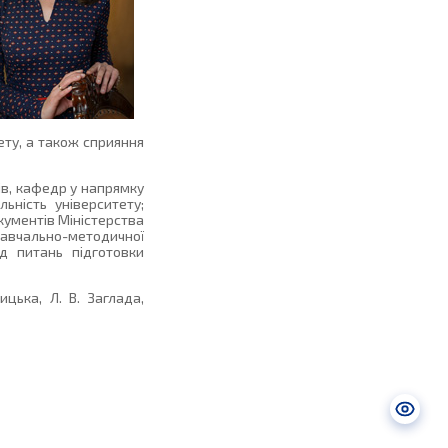
ету, а також сприяння
ів, кафедр у напрямку
ьність університету;
кументів Міністерства
 навчально-методичної
яд питань підготовки
ицька, Л. В. Заглада,