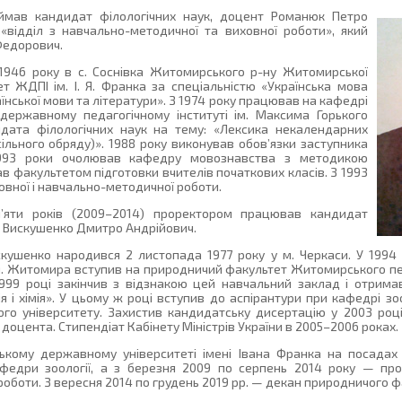
ймав кандидат філологічних наук, доцент Романюк Петро
відділ з навчально-методичної та виховної роботи», який
Федорович.
946 року в с. Соснівка Житомирського р-ну Житомирської
ет ЖДПІ ім. І. Я. Франка за спеціальністю «Українська мова
їнської мови та літератури». З 1974 року працював на кафедрі
державному педагогічному інституті ім. Максима Горького
дата філологічних наук на тему: «Лексика некалендарних
ільного обряду)». 1988 року виконував обов’язки заступника
 1993 роки очолював кафедру мовознавства з методикою
ав факультетом підготовки вчителів початкових класів. З 1993
овної і навчально-методичної роботи.
’яти років (2009–2014) проректором працював кандидат
нт Вискушенко Дмитро Андрійович.
ушенко народився 2 листопада 1977 року у м. Черкаси. У 1994 р
. Житомира вступив на природничий факультет Житомирського пед
1999 році закінчив з відзнакою цей навчальний заклад і отрима
гія і хімія». У цьому ж році вступив до аспірантури при кафедрі з
го університету. Захистив кандидатську дисертацію у 2003 році
доцента. Стипендіат Кабінету Міністрів України в 2005–2006 роках.
ому державному університеті імені Івана Франка на посадах 
федри зоології, а з березня 2009 по серпень 2014 року — про
роботи. З вересня 2014 по грудень 2019 рр. — декан природничого ф