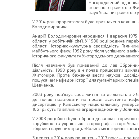
Нагороджений відзнаками
почесною грамотою Жито
наук України;грамотою у
У 2014 році проректором було призначено колишнь
Володимировича.
Андрій Володимирович народився 1 вересня 1975
області у робітничій сім’ї. У 1980 році родина пер
області. Історико-культурна своєрідність Галич
майбутнього фаху: 1992 року після успішного закі
історичного факультету Ужгородського державного
Після навчання був призваний до лав Збройних 
діяльність. 1998 року він почав працювати викла
Житомира. Проте бажання вести наукові дослідж
пошукачем кафедри історії для гуманітарних спеціа
Шевченка.
2003 року пов’язує своє життя та діяльність з 
де почав працювати на посаді асистента кафедр
дисертацію у Київському національному універс
1861 р.: суть та вплив на аграрні відносини у Волинсь
У 2008 році його було обрано деканом історичног
зарубіжної та української історіографії, історії Ук
збірника наукових праць «Волинські історичні запис
З вересня 2014 року по квітень 2017 року — працю