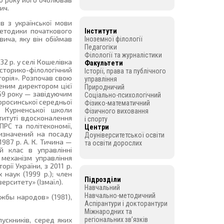
ич.
в з української мови
 методики початкового
Інститути
ича, яку він обіймав
Іноземної філології
Педагогіки
Філології та журналістики
2 р. у селі Кошелівка
Факультети
історико-філологічний
Історії, права та публічного
торія». Розпочав свою
управління
ченим директором цієї
Природничий
959 року — завідуючим
Соціально-психологічний
оросинської середньої
Фізико-математичний
 Курненської школи
Фізичного виховання
титуті вдосконалення
і спорту
РС та політекономії,
Центри
ризначений на посаду
Доуніверситетської освіти
987 р. А. К. Тичина —
та освіти дорослих
й клас в управлінні
 механізм управління
рії України, з 2011 р.
 наук (1999 р.); член
Підрозділи
ерситету» (Ізмаїл).
Навчальний
Навчально-методичний
ужбы народов» (1981),
Аспірантури і докторантури
Міжнародних та
регіональних зв’язків
пускників, серед яких