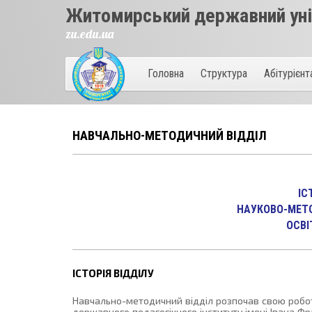
Житомирський державний унів
zu.edu.ua
Головна
Структура
Абітурієн
НАВЧАЛЬНО-МЕТОДИЧНИЙ ВІДДІЛ
ІС
НАУКОВО-МЕТ
ОСВІ
ІСТОРІЯ ВІДДІЛУ
Навчально-методичний відділ розпочав свою робот
державного педагогічного інституту імені Івана Ф