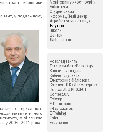
Моніторингу якості освіти
іністрації, керівники
Бібліотека
Студентський
доцент, у подальшому
інформаційний центр
Агробіологічна станція
Наукові:
Школи
Центри
Лабораторії
Розклад занять
Телеграм-бот «Розклад»
Кабінет викладача
Кабінет студента
Електронна бібліотека
Каталог НТК «Драматургія»
Портал ZDU PROJECT
Contest.UA
Eolymp
E-Портфоліо
мирського державного
E-Гуртожиток
афедри математичного
E-Training
ституту, а зі зміною
Enter
, а у 2004–2014 роках
Experience