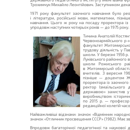
Трохимчук Михайло Леонтійович. Заступником декан
1971 року факультет заочного навчання було реор
і літератури, російської мови, математики, пізні
навчання. Цього ж року на посаду проректора із 
упродовж наступних чотирьох років — до 1975 року.
Тичина Анатолій Костянт
Червоноармійського р-н
факультет Житомирськог
трудову діяльність у Па
школи. У березні 1956 
Луківського районного в
школи Рожиського ра
в Житомирськй області
вчителів. З вересня 19
пізніше — доцентом Жи
проректора із заочного 
ректор Ізмаїльського 
державою» захистив у 
виробництвом: історичний
по 2015 р. — професор 
редакційної колегій час
Найважливіші відзнаки: значок «Відмінник народно
значок «Отличник просвещения СССР» (1982). Має зв
Впродовж багаторічної педагогічної та наукової д