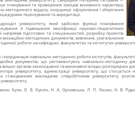
нує планування та проведення заходів виховного характеру;
но-методичного відділу, координує оформлення і зберігання
процедурами ліцензування та акредитації.
дрозділ університету, який здійснює функції планування
жування й підвищення кваліфікації науково-педагогічних
ї напрямів підготовки та спеціальностей, розробку проектів
рганізаційно-методичних документів, вивчення, узагальнення
одичної роботи на кафедрах, факультетах та інститутах університ
 і координація навчально-методичної роботи інститутів, факультет
зробка документів, що регламентують навчально-методичну діял
в вищих органів законодавчої та виконавчої влади, розпорядчих до
ектора університету, адміністрації університету, що стосується
а стажуванням викладачів, співробітників університету; розгл
 університету.
ож були: О. В. Кукліч, Н. А. Оріховська, Л. П. Лисюк, Н. В. Рудн