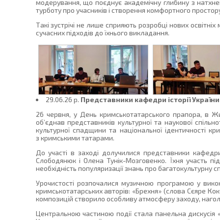
модерування, що поєднує академічну глибину з натхнен
турботу про учасників і створення комфортного простор
Такі зустрічі не лише сприяють розробці нових освітні
сучасних підходів до їхнього викладання.
29.06.26 p.
Представники кафедри історії України
26 червня, у День кримськотатарського прапора, в Ж
об’єднав представників культурної та наукової спільно
культурної спадщини та національної ідентичності кр
з кримськими татарами.
До участі в заході долучилися представники кафедри
Слободянюк і Олена Тунік-Мозговенко. Їхня участь пі
необхідність популяризації знань про багатокультурну с
Урочистості розпочалися музичною програмою у викон
кримськотатарських авторів: «Брехня» (слова Сєяре Кок
композицій створило особливу атмосферу заходу, наголо
Центральною частиною події стала панельна дискусія «