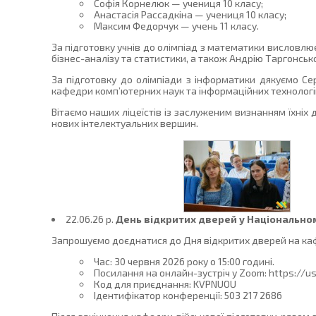
Софія Корнелюк — учениця 10 класу;
Анастасія Рассадкіна — учениця 10 класу;
Максим Федорчук — учень 11 класу.
За підготовку учнів до олімпіад з математики висловлю
бізнес-аналізу та статистики, а також Андрію Таргонськ
За підготовку до олімпіади з інформатики дякуємо Се
кафедри комп’ютерних наук та інформаційних технологій
Вітаємо наших ліцеїстів із заслуженим визнанням їхніх
нових інтелектуальних вершин.
22.06.26 p.
День відкритих дверей у Національном
Запрошуємо доєднатися до Дня відкритих дверей на кафе
Час: 30 червня 2026 року о 15:00 годині.
Посилання на онлайн-зустріч у Zoom: https:
Код для приєднання: KVPNUOU
Ідентифікатор конференції: 503 217 2686