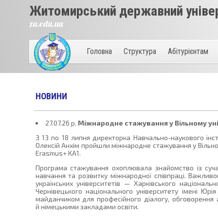
Житомирський державний універ
zu.edu.ua
Головна
Структура
Абітурієнтам
НОВИНИ
27.07.26 p.
Міжнародне стажування у Вільному уні
З 13 по 18 липня директорка Навчально-наукового інст
Олексій Анхім пройшли міжнародне стажування у Вільному
Erasmus+ KA1.
Програма стажування охоплювала знайомство із сучасн
навчання та розвитку міжнародної співпраці. Важливо
українських університетів — Харківського національно
Чернівецького національного університету імені Юр
майданчиком для професійного діалогу, обговорення 
й німецькими закладами освіти.