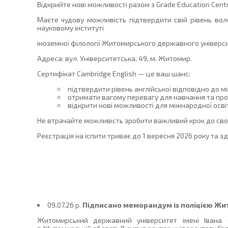
Відкрийте нові можливості разом з Grade Education Centr
Маєте чудову можливість підтвердити свій рівень воло
науковому інституті
іноземної філології Житомирського державного універси
Адреса: вул. Університетська, 49, м. Житомир.
Сертифікат Cambridge English — це ваш шанс:
підтвердити рівень англійської відповідно до 
отримати вагому перевагу для навчання та про
відкрити нові можливості для міжнародної освіт
Не втрачайте можливість зробити важливий крок до свого
Реєстрація на іспити триває до 1 вересня 2026 року та з
09.07.26 p.
Підписано меморандум із поліцією Жит
Житомирський державний університет імені Івана Ф