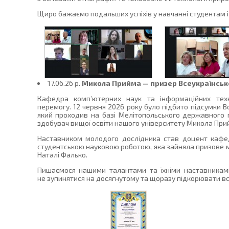
Щиро бажаємо подальших успіхів у навчанні студентам 
17.06.26 p.
Микола Прийма — призер Всеукраїнськог
Кафедра комп’ютерних наук та інформаційних техн
перемогу. 12 червня 2026 року було підбито підсумки Вс
який проходив на базі Мелітопольського державного п
здобувач вищої освіти нашого університету Микола Прий
Наставником молодого дослідника став доцент кафед
студентською науковою роботою, яка зайняла призове м
Наталі Фалько.
Пишаємося нашими талантами та їхніми наставникам
не зупинятися на досягнутому та щоразу підкорювати вс