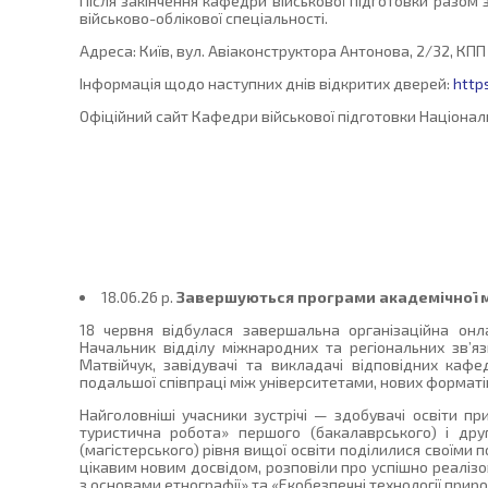
Після закінчення кафедри військової підготовки разом
військово-облікової спеціальності.
Адреса: Київ, вул. Авіаконструктора Антонова, 2/32, КП
Інформація щодо наступних днів відкритих дверей:
http
Офіційний сайт Кафедри військової підготовки Націонал
18.06.26 p.
Завершуються програми академічної мо
18 червня відбулася завершальна організаційна онл
Начальник відділу міжнародних та регіональних зв’я
Матвійчук, завідувачі та викладачі відповідних ка
подальшої співпраці між університетами, нових форматів
Найголовніші учасники зустрічі — здобувачі освіти пр
туристична робота» першого (бакалаврського) і друг
(магістерського) рівня вищої освіти поділилися своїм
цікавим новим досвідом, розповіли про успішно реалізо
з основами етнографії» та «Екобезпечні технології прир