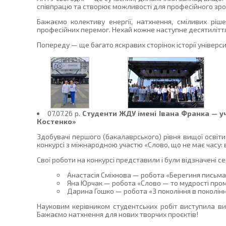
співпрацю та створює можливості для професійного зро
Бажаємо колективу енергії, натхнення, сміливих ріше
професійних перемог. Нехай кожне наступне десятилітт
Попереду — ще багато яскравих сторінок історії універ
07.07.26 p.
Студенти ЖДУ імені Івана Франка — уч
Костенко»
Здобувачі першого (бакалаврського) рівня вищої освіти
конкурсі з міжнародною участю «Слово, що не має часу: 
Свої роботи на конкурсі представили і були відзначені с
Анастасія Сміхнова — робота «Берегиня письма
Яна Юрчак — робота «Слово — то мудрості пром
Дарина Гошко — робота «З покоління в поколінн
Науковим керівником студентських робіт виступила в
Бажаємо натхнення для нових творчих проєктів!