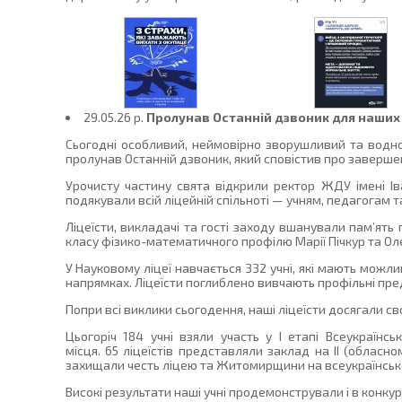
29.05.26 p.
Пролунав Останній дзвоник для наших 
Сьогодні особливий, неймовірно зворушливий та водноч
пролунав Останній дзвоник, який сповістив про заверше
Урочисту частину свята відкрили ректор ЖДУ імені І
подякували всій ліцейній спільноті — учням, педагогам 
Ліцеїсти, викладачі та гості заходу вшанували пам’ять
класу фізико-математичного профілю Марії Пічкур та Оле
У Науковому ліцеї навчається 332 учні, які мають можл
напрямках. Ліцеїсти поглиблено вивчають профільні пред
Попри всі виклики сьогодення, наші ліцеїсти досягали с
Цьогоріч 184 учні взяли участь у І етапі Всеукраїнс
місця. 65 ліцеїстів представляли заклад на ІІ (обласном
захищали честь ліцею та Житомирщини на всеукраїнському
Високі результати наші учні продемонстрували і в конку