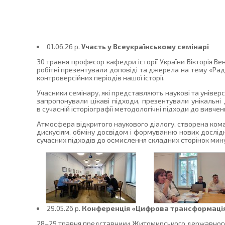
01.06.26 p.
Участь у Всеукраїнському семінарі
30 травня професор кафедри історії України Вікторія Вен
робітні презентували доповіді та джерела на тему «Ра
контроверсійних періодів нашої історії.
Учасники семінару, які представляють наукові та універс
запропонували цікаві підходи, презентували унікальні
в сучасній історіографії методологічні підходи до вивче
Атмосфера відкритого наукового діалогу, створена кома
дискусіям, обміну досвідом і формуванню нових дослідн
сучасних підходів до осмислення складних сторінок мину
29.05.26 p.
Конференція «Цифрова трансформація 
28–29 травня представники Житомирського державного у