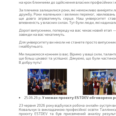
на крок ближчими до здійснення власних професійних і 
За плечима залишилися роки, які неможливо виміряти л
дружбу. Роки маленьких і великих перемог, хвилювань 
ще довго зігріватимуть серце. Наш університет ста
впевненість у власних силах. Тут були люди, які надихал
Дорогі випускники, попереду на вас чекає новий етап —
завжди на вас чекатимуть.
Для університету ви ніколи не станете просто випускник
і майбутнього.
Ми пишаємося кожним із вас. Віримо у ваші сили, талант
ще більш цікавої та успішної. Дякуємо, що були частино
В добру путь!
25.06.26 p.
У межах проєкту ESTDEV обговорено ре
23 червня 2026 року відбулася робоча онлайн-зустріч 
Ковальчук із викладачкою професійної освіти Талліннсь
проєкту ESTDEV та був присвячений аналізу результа