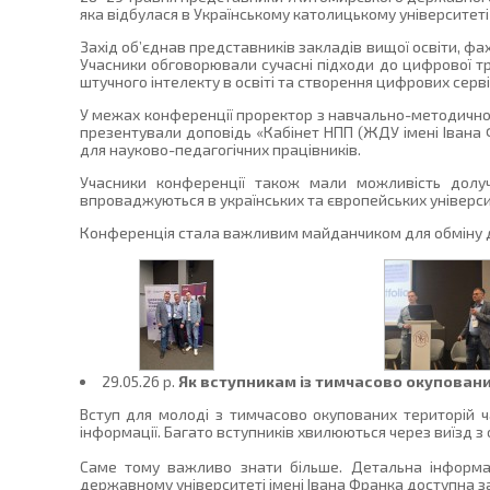
яка відбулася в Українському католицькому університеті 
Захід об’єднав представників закладів вищої освіти, фах
Учасники обговорювали сучасні підходи до цифрової тр
штучного інтелекту в освіті та створення цифрових сервіс
У межах конференції проректор з навчально-методичної
презентували доповідь «Кабінет НПП (ЖДУ імені Івана 
для науково-педагогічних працівників.
Учасники конференції також мали можливість долуч
впроваджуються в українських та європейських універси
Конференція стала важливим майданчиком для обміну дос
29.05.26 p.
Як вступникам із тимчасово окупованих
Вступ для молоді з тимчасово окупованих територій ч
інформації. Багато вступників хвилюються через виїзд з 
Саме тому важливо знати більше. Детальна інформа
державному університеті імені Івана Франка доступна з