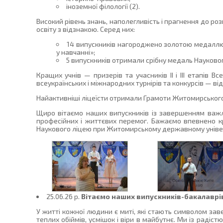
іноземної філології (2).
Високий рівень знань, наполегливість і прагнення до р
освіту з відзнакою. Серед них:
14 випускників нагороджено золотою медаллю 
у навчанні»;
5 випускників отримали срібну медаль Науковог
Кращих учнів — призерів та учасників ІІ і ІІІ етапів 
всеукраїнських і міжнародних турнірів та конкурсів — 
Найактивніші ліцеїсти отримали Грамоти Житомирського 
Щиро вітаємо наших випускників із завершенням важли
професійних і життєвих перемог. Бажаємо впевнено к
Наукового ліцею при Житомирському державному універси
25.06.26 p.
Вітаємо наших випускників-бакалаврі
У житті кожної людини є миті, які стають символом зав
теплих обіймів, усмішок і віри в майбутнє. Ми із раді