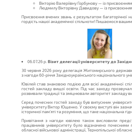
Вікторію Валеріївну Горбунову — із присвоєння
Людмилу Вікторівну Давидову — із присвоєнням
Присвоєння вчених звань є результатом багаторічної на
гордість нашої академічної спільноти! Пишаємося вашим
06.07.26 p.
Візит делегації університету до Захід
30 червня 2026 року делегація Житомирського державно
з нагоди 60-річчя Західноукраїнського національного ун
Ювілей став знаковою подією для всієї академічної спіл
гостей закладу вищої освіти. Під час заходу прозвучал
розвивали традиції та зміцнювали авторитет закладу ви
Серед почесних гостей заходу був випускник університе
університету Віктор Ющенко. У своєму виступі він зазна
історичної пам’яті та розуміння, що таке національна гідн
Привітання з нагоди ювілею також висловили предста
працівників університету було відзначено почесними г
обласної військової адміністрації, Тернопільської обласн