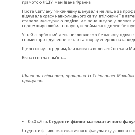
грамотою ЖДУ імені Івана Франка.
Проте Світлану Михайлівну шанували не лише за профес
відчувала красу навколишнього світу, втілюючи її в авте
ставали культурною подією, де вона щедро ділилася 
серце: щиро любила тварин, переймалася долею безприту
У цей скорботний день висловлюємо безмежну вдячність,
спомин про її душевне тепло та творчу енергію назавжди 
Щирі співчуття рідним, близьким та колегам Світлани Ми
Вічна і світла пам’ять...
---------------
Шановна спільнота, прощання із Світланою Михайлів
прощання.
06.07.26 p.
Студенти фізико-математичного факул
Студенти фізико-математичного факультету успішно взял