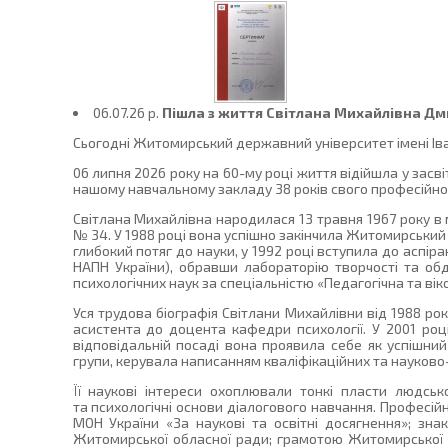
06.07.26 p.
Пішла з життя Світлана Михайлівна Дми
Сьогодні Житомирський державний університет імені Іван
06 липня 2026 року на 60-му році життя відійшла у зас
нашому навчальному закладу 38 років свого професійно
Світлана Михайлівна народилася 13 травня 1967 року в 
№ 34. У 1988 році вона успішно закінчила Житомирський 
глибокий потяг до науки, у 1992 році вступила до аспіран
НАПН України), обравши лабораторію творчості та обд
психологічних наук за спеціальністю «Педагогічна та вік
Уся трудова біографія Світлани Михайлівни від 1988 рок
асистента до доцента кафедри психології. У 2001 році 
відповідальній посаді вона проявила себе як успішний
групи, керувала написанням кваліфікаційних та науково
Її наукові інтереси охоплювали тонкі пласти людської
та психологічні основи діалогового навчання. Професі
МОН України «За наукові та освітні досягнення»; зна
Житомирської обласної ради; грамотою Житомирської о