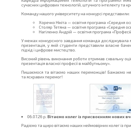
кафедра інформаційних технологій та програмної інжен
сучасних цифрових технологій, штучного інтелекту та к
Команду нашого університету на конкурсі представили:
Хоречко Нікіта — освітня програма «Середня ос
Столяр Тетяна — освітня програма «Середня осв
Нагіленко Андрій — освітня програма «Професійн
У межах конкурсного завдання команда досліджувала мо
презентація, у якій студенти представили власне бачен
підхід і цифрове мистецтво.
Високий рівень виконання роботи отримав схвальну оці
презентація власної професії в майбутньому».
Пишаємося та вітаємо наших переможців! Бажаємо неви
та яскравих перемог!
06.07.26 p.
Вітаємо колег із присвоєнням нових в
Радіємо та щиро вітаємо наших неймовірних колег із прис