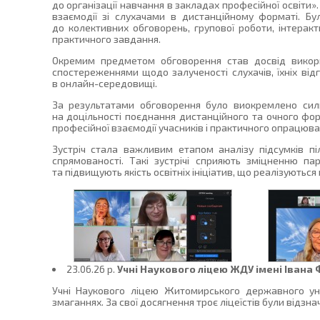
до організації навчання в закладах професійної освіти»
взаємодії зі слухачами в дистанційному форматі. Бу
до колективних обговорень, групової роботи, інтеракт
практичного завдання.
Окремим предметом обговорення став досвід викорис
спостереженнями щодо залученості слухачів, їхніх відг
в онлайн-середовищі.
За результатами обговорення було виокремлено сил
на доцільності поєднання дистанційного та очного фо
професійної взаємодії учасників і практичного опрацюва
Зустріч стала важливим етапом аналізу підсумків п
спрямованості. Такі зустрічі сприяють зміцненню п
та підвищують якість освітніх ініціатив, що реалізуютьс
23.06.26 p.
Учні Наукового ліцею ЖДУ імені Івана
Учні Наукового ліцею Житомирського державного уні
змаганнях. За свої досягнення троє ліцеїстів були відз