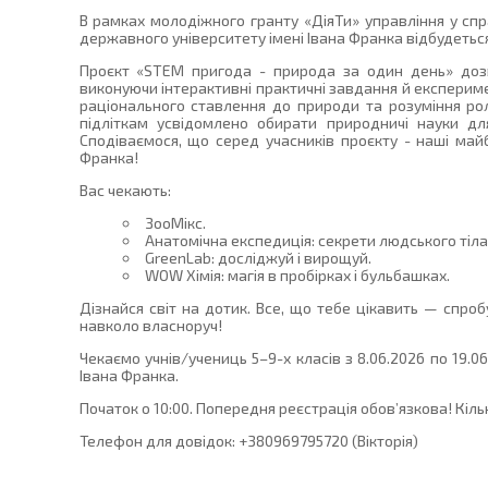
В рамках молодіжного гранту «ДіяТи» управління у спр
державного університету імені Івана Франка відбудетьс
Проєкт «STEM пригода - природа за один день» дозв
виконуючи інтерактивні практичні завдання й експеримент
раціонального ставлення до природи та розуміння ро
підліткам усвідомлено обирати природничі науки для
Сподіваємося, що серед учасників проєкту - наші ма
Франка!
Вас чекають:
ЗооМікс.
Анатомічна експедиція: секрети людського тіла
GreenLab: досліджуй і вирощуй.
WOW Хімія: магія в пробірках і бульбашках.
Дізнайся світ на дотик. Все, що тебе цікавить — спро
навколо власноруч!
Чекаємо учнів/учениць 5–9-х класів з 8.06.2026 по 19.0
Івана Франка.
Початок о 10:00. Попередня реєстрація обов’язкова! Кіл
Телефон для довідок: +380969795720 (Вікторія)