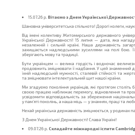
15.07.26 p.
Вітаємо з Днем Української Державност
Шановна університетська спільното! Дорогі колеги, науко
Від імені колективу Житомирського державного уніве
Української Державності! 15 липня — дата, яка нагад
незалежній і сильній країні. Наша державність зага
захищається надлюдськими зусиллями на полі бою. Її
зберігають мову та традиції.
Бути українцем — велика гордість і водночас величезн
продовжить зміцнювати її надбання. У цей знаменний 
їхній надлюдській мужності, сталевій стійкості та жер
та зміцнювати інтелектуальний щит нашої країни.
Ми згадуємо покоління українців, які протягом століть 
своєю працею наближає перемогу, відновлення та процв
усвідомити відповідальність за збереження національ
у пам’яті поколінь, а наша міць — у знаннях, праці та лю
Нехай українська державність зміцнюється, у родинах па
З Днем Української Державності! Слава Україні!
09.07.26 p.
Складайте міжнародні іспити Cambridge