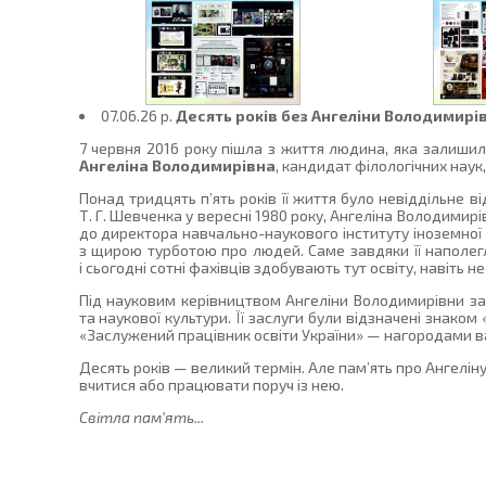
07.06.26 p.
Десять років без Ангеліни Володимирі
7 червня 2016 року пішла з життя людина, яка залишила 
Ангеліна Володимирівна
, кандидат філологічних наук
Понад тридцять п’ять років її життя було невіддільне в
Т. Г. Шевченка у вересні 1980 року, Ангеліна Володимир
до директора навчально-наукового інституту іноземної 
з щирою турботою про людей. Саме завдяки її наполегл
і сьогодні сотні фахівців здобувають тут освіту, навіть
Під науковим керівництвом Ангеліни Володимирівни захи
та наукової культури. Її заслуги були відзначені знако
«Заслужений працівник освіти України» — нагородами ва
Десять років — великий термін. Але пам’ять про Ангеліну
вчитися або працювати поруч із нею.
Світла пам’ять...