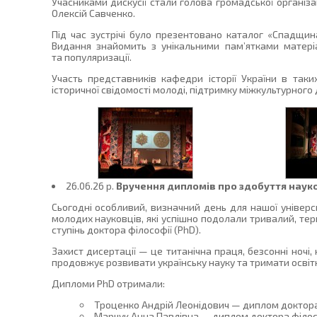
Учасниками дискусії стали голова громадської організа
Олексій Савченко.
Під час зустрічі було презентовано каталог «Спадщин
Видання знайомить з унікальними пам’ятками матеріа
та популяризації.
Участь представників кафедри історії України в так
історичної свідомості молоді, підтримку міжкультурного д
26.06.26 p.
Вручення дипломів про здобуття науко
Сьогодні особливий, визначний день для нашої універс
молодих науковців, які успішно подолали тривалий, тер
ступінь доктора філософії (PhD).
Захист дисертації — це титанічна праця, безсонні ночі
продовжує розвивати українську науку та тримати освітні
Дипломи PhD отримали:
Троценко Андрій Леонідович — диплом доктора ф
Марчук Анна Павлівна — диплом доктора філософ