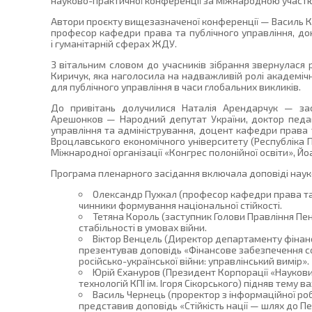
науково-практичної конференції за міжнародною участю 
Автори проєкту вищезазначеної конференції — Василь К
професор кафедри права та публічного управління, док
і гуманітарній сферах ЖДУ.
З вітальним словом до учасників зібрання звернулася р
Киричук, яка наголосила на надважливій ролі академічно
для публічного управління в часи глобальних викликів.
До привітань долучилися Наталія Арендарчук — за
Арешонков — Народний депутат України, доктор педаго
управління та адміністрування, доцент кафедри права 
Вроцлавського економічного університету (Республіка 
Міжнародної організації «Конгрес полонійної освіти», Й
Програма пленарного засідання включала доповіді науко
Олександр Пухкал (професор кафедри права та 
чинники формування національної стійкості.
Тетяна Король (заступник Голови Правління Пен
стабільності в умовах війни.
Віктор Венцель (Директор департаменту фінанс
презентував доповідь «Фінансове забезпечення соц
російсько-української війни: управлінський вимір».
Юрій Єхануров (Президент Корпорації «Наукови
технологій КПІ ім. Ігоря Сікорського) підняв тему в
Василь Чернець (проректор з інформаційної робот
представив доповідь «Стійкість нації — шлях до Пе