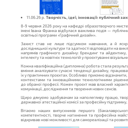
11.06.26 p.
Творчість, ідеї, інновації: публічний 
8-9 червня 2026 року на кафедрі образотворчого мист
імені Івана Франка відбулася важлива подія — публічни
освітньої програми «Графічний дизайн».
Захист став не лише підсумком навчання, а й яскр
дослідницької культури та здатності відповідати на ви
напрямів графічного дизайну: брендинг та айдентику, 
інтелекту та новітніх технологій у проєктуванні візуальни
Кожна кваліфікаційна (дипломна) робота стала результ
вміння аналізувати сучасні тенденції дизайну, працюв
їх у практичних проєктах. Особливо приємно відзначити
контекстами та інноваційними технологічними рішення
до обраної професії. Кожен проєкт мав власний характ
комунікації, дослідження та творення нових сенсів.
Щиро дякуємо здобувачам за наполегливу працю, творчи
державної атестаційної комісії за професійну підтримку,
Вітаємо наших випускників першого (бакалаврськог
компетентності, творче натхнення та професійна майс
відкривав нові можливості для самореалізації та розвит