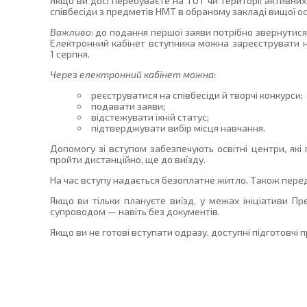
Якщо ви досі перебуваєте на ТОТ чи території активних
співбесіди з предметів НМТ в обраному закладі вищої ос
Важливо
: до подання першої заяви потрібно звернутися
Електронний кабінет вступника можна зареєструвати на
1 серпня.
Через електронний кабінет можна:
реєструватися на співбесіди й творчі конкурси;
подавати заяви;
відстежувати їхній статус;
підтверджувати вибір місця навчання.
Допомогу зі вступом забезпечують освітні центри, які
пройти дистанційно, ще до виїзду.
На час вступу надається безоплатне житло. Також перед
Якщо ви тільки плануєте виїзд, у межах ініціативи П
супроводом — навіть без документів.
Якщо ви не готові вступати одразу, доступні підготовчі 