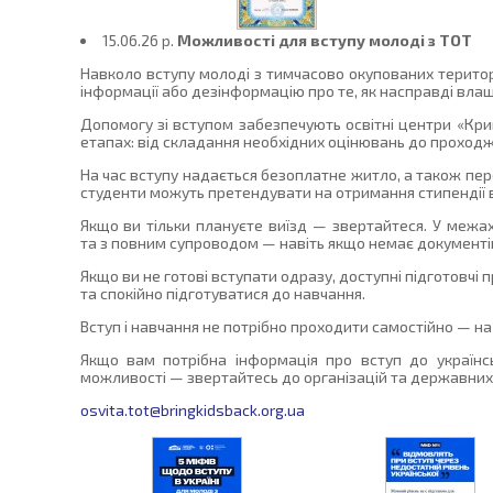
15.06.26 p.
Можливості для вступу молоді з ТОТ
Навколо вступу молоді з тимчасово окупованих територі
інформації або дезінформацію про те, як насправді вла
Допомогу зі вступом забезпечують освітні центри «Кри
етапах: від складання необхідних оцінювань до проходже
На час вступу надається безоплатне житло, а також пе
студенти можуть претендувати на отримання стипендії 
Якщо ви тільки плануєте виїзд — звертайтеся. У межах
та з повним супроводом — навіть якщо немає документі
Якщо ви не готові вступати одразу, доступні підготовчі
та спокійно підготуватися до навчання.
Вступ і навчання не потрібно проходити самостійно — на 
Якщо вам потрібна інформація про вступ до українсь
можливості — звертайтесь до організацій та державних 
osvita.tot@bringkidsback.org.ua