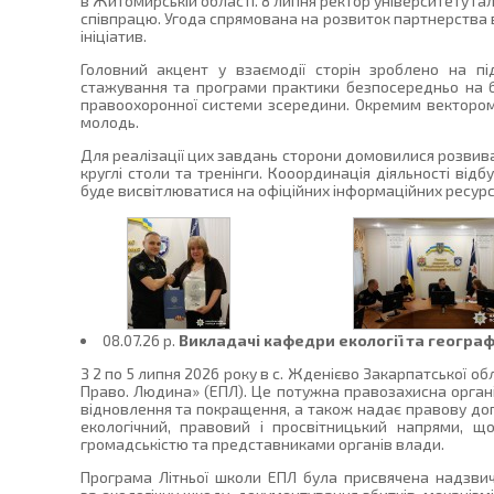
в Житомирській області. 8 липня ректор університету Г
співпрацю. Угода спрямована на розвиток партнерства в 
ініціатив.
Головний акцент у взаємодії сторін зроблено на пі
стажування та програми практики безпосередньо на баз
правоохоронної системи зсередини. Окремим вектором 
молодь.
Для реалізації цих завдань сторони домовилися розвива
круглі столи та тренінги. Кооординація діяльності ві
буде висвітлюватися на офіційних інформаційних ресурс
08.07.26 p.
Викладачі кафедри екології та географі
З 2 по 5 липня 2026 року в с. Жденієво Закарпатської о
Право. Людина» (ЕПЛ). Це потужна правозахисна організ
відновлення та покращення, а також надає правову допо
екологічний, правовий і просвітницький напрями, 
громадськістю та представниками органів влади.
Програма Літньої школи ЕПЛ була присвячена надзвич