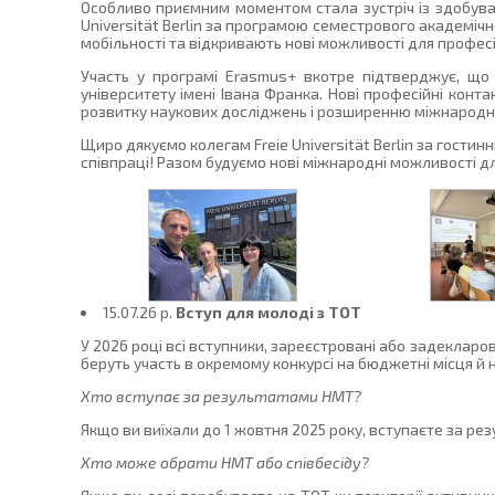
Особливо приємним моментом стала зустріч із здобувачк
Universität Berlin за програмою семестрового академічн
мобільності та відкривають нові можливості для професі
Участь у програмі Erasmus+ вкотре підтверджує, що
університету імені Івана Франка. Нові професійні конт
розвитку наукових досліджень і розширенню міжнародни
Щиро дякуємо колегам Freie Universität Berlin за гостин
співпраці! Разом будуємо нові міжнародні можливості для
15.07.26 p.
Вступ для молоді з ТОТ
У 2026 році всі вступники, зареєстровані або задекларо
беруть участь в окремому конкурсі на бюджетні місця й 
Хто вступає за результатами НМТ?
Якщо ви виїхали до 1 жовтня 2025 року, вступаєте за ре
Хто може обрати НМТ або співбесіду?