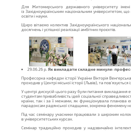
Для Житомирського державного університету імені
із Західноукраїнським національним університетом, що ґ
освіти і науки.
Щиро вітаємо колектив Західноукраїнського націонал
досягнень і успішної реалізації амбітних проєктів.
29.06.26 p.
Як викладати складне минуле: профес
Професорка кафедри історії України Вікторія Венгерськ
проходив у Центрі міської історії (Львів), та пов’язується
У центрі дискусій цього разу були питання викладання е
студентам привабливість ідей соціальної справедливост
країни, так і за її межами, як функціонувала планова
парадоксам радянської спадщини, зокрема феномену ност
Під час семінару учасники працювали з широким колом
в університетських курсах.
Семінар традиційно проходив у надзвичайно інтелект