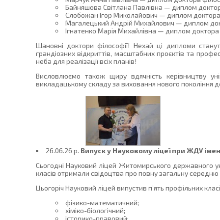
Байняшова Світлана Павлівна — диплом доктора 
Слобожан Ігор Миколайович — диплом доктора філ
Магалецький Андрій Михайлович — диплом доктор
Ігнатенко Марія Михайлівна — диплом доктора фі
Шановні доктори філософії! Нехай ці дипломи стану
грандіозних відкриттів, масштабних проєктів та профес
неба для реалізації всіх планів!
Висловлюємо також щиру вдячність керівництву уні
викладацькому складу за виховання нового покоління до
26.06.26 p.
Випуск у Науковому ліцеї при ЖДУ імен
Сьогодні Науковий ліцей Житомирського державного унів
класів отримали свідоцтва про повну загальну середню 
Цьогоріч Науковий ліцей випустив п’ять профільних класі
фізико-математичний;
хіміко-біологічний;
історико-правовий;