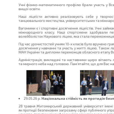
Учні фізико-математичного профілю брали участь у Всеу
вищої освіти.
Наші ліцеїсти активно реалізовують себе у творчос
танцювального мистецтва, університетських та міжнарод
Вагомими є і спортивні досягнення ліцеїстів. Учні за
міжнародного класу. Наші спортсмени здобували пе
волейболісток Наукового ліцею, яка стала переможницею I
Під час урочистостей учням 10-х класів було вручено гр
досягнення у навчанні та участь у житті ліцею. Також 
МАН України та дипломи переможців обласного етапу Все
Адміністрація, викладачі та наставники щиро вітають 
та мирного неба над головою. Пам’ятайте, що для Вас наш
29.05.26 p.
Національна стійкість як протидія бе
28 травня Житомирський державний університет імені 
як протидії безпековим загрозаму сфері публічного упра