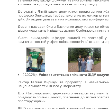
за екологічну шкоду, документування збитків, механізмі
злочинів та відповідальності за екологічну шкоду.
До участі у Літній школі долучилися представники Жит
професор Олександр Гарбар, виступив як лектор із те
дій». Він акцентував увагу на можливостях геоінформаційн
Доцент кафедри Ольга Василенко долучилася до обгово
дієвих механізмів їх відшкодування. Особливо цінним у 
Участь викладачів кафедри екології та географії у
компетентностей у сфері оцінки екологічної шкоди та вп
07.07.26 p.
Університетська спільнота ЖДУ долучи
Ректор Галина Киричук та проректор з навчально-м
національного технічного університету.
Для Житомирського державного університету імені Ів
об’єднують спільні цінності, прагнення до якісної осві
простору України.
ЛНТУ сьогодні — це сучасний, динамічний заклад вищої о