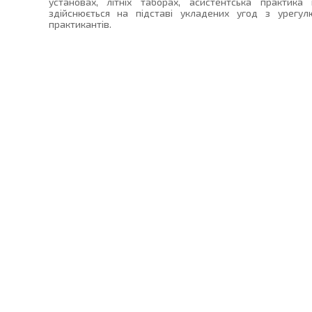
установах, літніх таборах, асистентська практика
здійснюється на підставі укладених угод з урегул
практикантів.