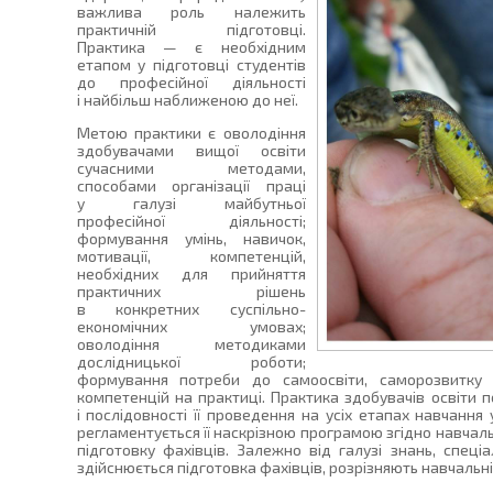
важлива роль належить
практичній підготовці.
Практика — є необхідним
етапом у підготовці студентів
до професійної діяльності
і найбільш наближеною до неї.
Метою практики є оволодіння
здобувачами вищої освіти
сучасними методами,
способами організації праці
у галузі майбутньої
професійної діяльності;
формування умінь, навичок,
мотивації, компетенцій,
необхідних для прийняття
практичних рішень
в конкретних суспільно-
економічних умовах;
оволодіння методиками
дослідницької роботи;
формування потреби до самоосвіти, саморозвитку 
компетенцій на практиці. Практика здобувачів освіти 
і послідовності її проведення на усіх етапах навчання 
регламентується її наскрізною програмою згідно навча
підготовку фахівців. Залежно від галузі знань, спеціа
здійснюється підготовка фахівців, розрізняють навчальні 