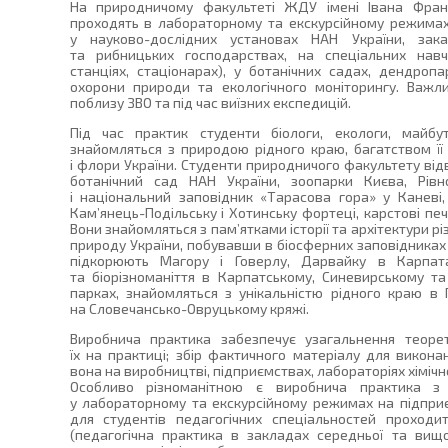
На природничому факультеті ЖДУ імені Івана Франк
проходять в лабораторному та екскурсійному режимах
у науково-дослідних установах НАН України, заказ
та рибницьких господарствах, на спеціальних навча
станціях, стаціонарах), у ботанічних садах, дендроп
охорони природи та екологічного моніторингу. Важли
поблизу ЗВО та під час виїзних експедицій.
Під час практик студенти біологи, екологи, майбу
знайомляться з природою рідного краю, багатством її
і флори України. Студенти природничого факультету ві
ботанічний сад НАН України, зоопарки Києва, Рівн
і національний заповідник «Тарасова гора» у Каневі,
Кам’янець-Подільську і Хотинську фортеці, карстові печ
Вони знайомляться з пам’ятками історії та архітектури р
природу України, побувавши в біосферних заповідниках
підкорюють Магору і Говерлу, Дарвайку в Карпат
та біорізноманіття в Карпатському, Синевирському 
парках, знайомляться з унікальністю рідного краю в 
на Словечансько-Овруцькому кряжі.
Виробнича практика забезпечує узагальнення теорет
їх на практиці; збір фактичного матеріалу для викона
вона на виробництві, підприємствах, лабораторіях хімічн
Особливо різноманітною є виробнича практика з х
у лабораторному та екскурсійному режимах на підприє
для студентів педагогічних спеціальностей проходи
(педагогічна практика в закладах середньої та вищої