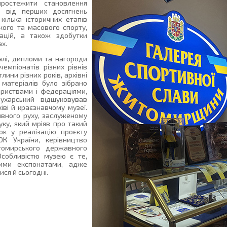
ростежити становлення
 від перших досягнень
кілька історичних етапів
кого та масового спорту,
рацій, а також здобутки
ах.
алі, дипломи та нагороди
емпіонатів різних рівнів
лини різних років, архівні
 матеріалів було зібрано
риствами і федераціями,
ухарський відшуковував
іві й краєзнавчому музеї.
ивного руху, заслуженому
уку, який мріяв про такий
ок у реалізацію проєкту
К України, керівництво
томирського державного
Особливістю музею є те,
ими експонатами, адже
ся й сьогодні.