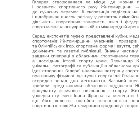
Галерея створювалася як місце, де можна п
і розвиток спортивного руху Житомирщини —
до сучасних перемог. Її експозиція поділена на 
і відображає внесок регіону у розвиток олімпійсь
діяльність спортивних товариств, шкіл і феде
спортсменів на всеукраїнській та міжнародній арен
Серед експонатів музею представлені кубки, мед
спортсменів Житомирщини, учасників і призерів ч
та Олімпійських ігор, спортивна форма і взуття, світ
документи та газетні публікації. Значну частину
завдяки співпраці з обласними спортивними това
а дослідник історії спорту краю Олександр К
унікальні фотографії та публікації в обласному арх
Ідея створення Галереї належала ветерану спорт
працівнику фізичної культури і спорту Іллі Опанащ
осередок понад два десятиліття. Вагомий внес
зробили представники обласного відділення НО
факультету фізичного виховання і спорту Жи
університету імені Івана Франка та меценати. 
що його колекція постійно поповнюється нов
спортивна історія Житомирщини продовжує творити