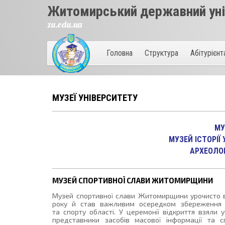
Житомирський державний унів
zu.edu.ua
Головна
Структура
Абітурієн
МУЗЕЇ УНІВЕРСИТЕТУ
МУ
МУЗЕЙ ІСТОРІЇ
АРХЕОЛО
МУЗЕЙ СПОРТИВНОЇ СЛАВИ ЖИТОМИРЩИНИ
Музей спортивної слави Житомирщини урочисто в
року й став важливим осередком збереження іс
та спорту області. У церемонії відкриття взяли у
представники засобів масової інформації та сп