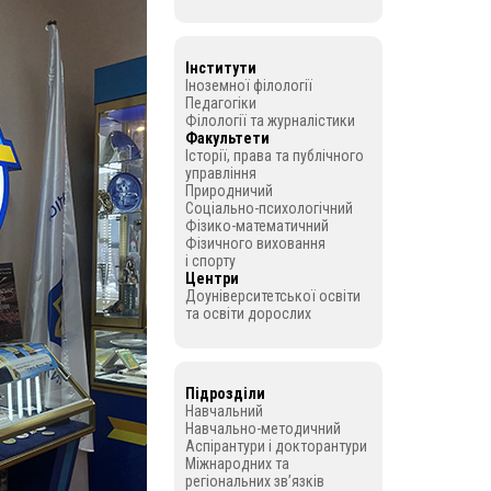
Інститути
Іноземної філології
Педагогіки
Філології та журналістики
Факультети
Історії, права та публічного
управління
Природничий
Соціально-психологічний
Фізико-математичний
Фізичного виховання
і спорту
Центри
Доуніверситетської освіти
та освіти дорослих
Підрозділи
Навчальний
Навчально-методичний
Аспірантури і докторантури
Міжнародних та
регіональних зв’язків