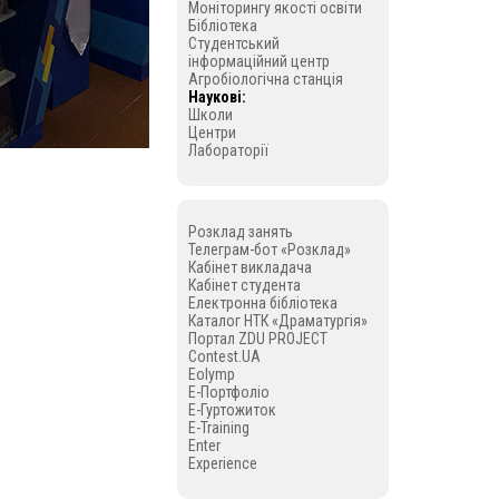
Моніторингу якості освіти
Бібліотека
Студентський
інформаційний центр
Агробіологічна станція
Наукові:
Школи
Центри
Лабораторії
Розклад занять
Телеграм-бот «Розклад»
Кабінет викладача
Кабінет студента
Електронна бібліотека
Каталог НТК «Драматургія»
Портал ZDU PROJECT
Contest.UA
Eolymp
E-Портфоліо
E-Гуртожиток
E-Training
Enter
Experience