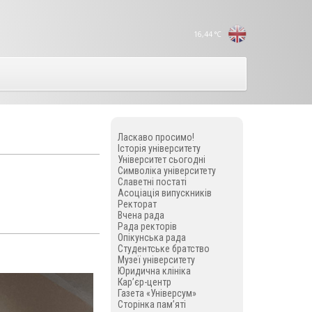
16,44
°C
Ласкаво просимо!
Історія університету
Університет сьогодні
Символіка університету
Славетні постаті
Асоціація випускників
Ректорат
Вчена рада
Рада ректорів
Опікунська рада
Студентське братство
Музеї університету
Юридична клініка
Кар’єр-центр
Газета «Універсум»
Сторінка пам’яті