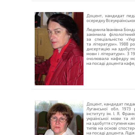
Доцент, кандидат педа
осередку Всеукраїнського
Людмила Іванівна Бонда
закінчила філологічн
за спеціальністю «Ук
та літератури». 1988 р
дисертацію на здобуття
мови і літератури». З 1
очолювала кафедру мо
на посаді доцента кафед
Доцент, кандидат педаг
Луганської обл. 1973
інституту ім. І. Я. Фр
української мови та л
на здобуття ступеня ка
типів на основі спосте
на посаді доцента. Лідія