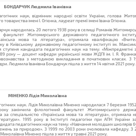
БОНДАРЧУК
Людмила Іванівна
гогічних наук, відмінник народної освіти України, голова Жит
 товариства імені І. Огієнка, лауреат премії імені Івана Огієнка.
рчук народилась 20 лютого 1938 року в селищі Романів Житомирськ
ий факультет Житомирського державного педагогічного інститу
раїнська мова та література», отримала кваліфікацію «Вчите
оку в Київському державному педагогічному інституті ім. Максим
 ступеня кандидата педагогічних наук на тему: «Міжпредметні з
989 року — доцент кафедри української мови ЖДПІ ім. І. Я. Франка
вознавства з методикою викладання в початкових класах. З 
ри. Людмила Іванівна Бондарчук пішла з життя 14 квітня 2021 року.
МІНЕНКО
Лідія Миколаївна
огічних наук. Лідія Миколаївна Міненко народилася 7 березня 195
 року закінчила філологічний факультет Житомирського держа
анка за спеціальністю «Українська мова та література», отримала 
ітератури». 1995 року в Інституті педагогіки при АПН України 
ндидата педагогічних наук на тему: «Навчання молодших школярів б
режень за природою». З 1999 по 2003 роки очолювала кафедру. З
 Миколаївна Міненко пішла з життя у травні 2021 року.