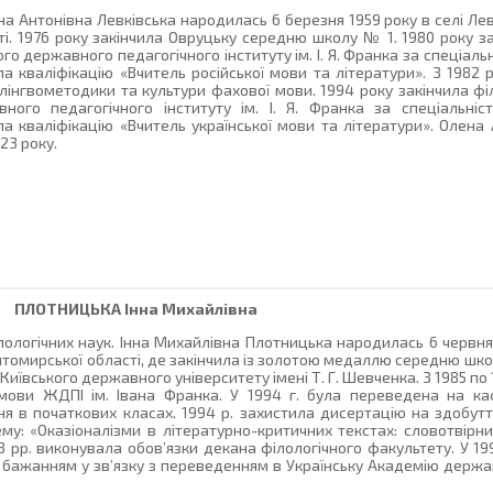
а Антонівна Левківська народилась 6 березня 1959 року в селі Ле
і. 1976 року закінчила Овруцьку середню школу № 1. 1980 року за
 державного педагогічного інституту ім. І. Я. Франка за спеціаль
ла кваліфікацію «Вчитель російської мови та літератури». З 1982
інгвометодики та культури фахової мови. 1994 року закінчила фі
ого педагогічного інституту ім. І. Я. Франка за спеціальніс
ла кваліфікацію «Вчитель української мови та літератури». Олена
023 року.
ПЛОТНИЦЬКА
Інна Михайлівна
ологічних наук. Інна Михайлівна Плотницька народилась 6 червня 1
омирської області, де закінчила із золотою медаллю середню школу
Київського державного університету імені Т. Г. Шевченка. З 1985 п
 мови ЖДПІ ім. Івана Франка. У 1994 г. була переведена на к
я в початкових класах. 1994 р. захистила дисертацію на здобут
ему: «Оказіоналізми в літературно-критичних текстах: словотвірн
8 рр. виконувала обов’язки декана філологічного факультету. У 199
 бажанням у зв’язку з переведенням в Українську Академію держа