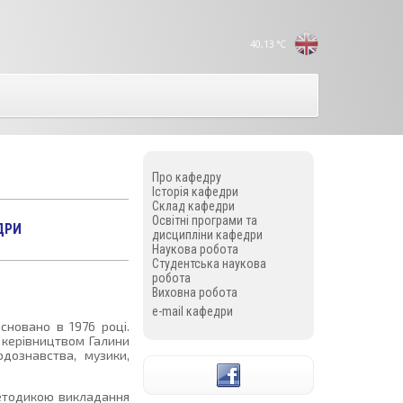
40,13
°C
Про кафедру
Історія кафедри
Склад кафедри
Освітні програми та
ДРИ
дисципліни кафедри
Наукова робота
Студентська наукова
робота
Виховна робота
e-mail кафедри
сновано в 1976 році.
 керівництвом Галини
одознавства, музики,
методикою викладання