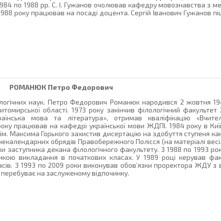
З 1984 по 1988 рр. С. І. Гужанов очолював кафедру мовознавства з
1988 року працював на посаді доцента. Сергій Іванович Гужанов пі
РОМАНЮК
Петро Федорович
логічних наук. Петро Федорович Романюк народився 2 жовтня 194
омирської області. 1973 року закінчив філологічний факультет Ж
раїнська мова та література», отримав кваліфікацію «Вчите
 року працював на кафедрі української мови ЖДПІ. 1984 року в К
і ім. Максима Горького захистив дисертацію на здобуття ступеня к
 некалендарних обрядів Правобережного Полісся (на матеріалі весі
ки заступника декана філологічного факультету. З 1988 по 1993 р
кою викладання в початкових класах. У 1989 році керував фак
асів. З 1993 по 2009 роки виконував обов’язки проректора ЖДУ з 
і перебуває на заслуженому відпочинку.