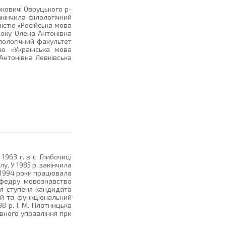
вковичі Овруцького р-
кінчила філологічний
ністю «Російська мова
 року Олена Антонівна
лологічний факультет
тю «Українська мова
 Антонівна Левківська
963 г. в с. Глибочиці
. У 1985 р. закінчила
о 1994 роки працювала
афедру мовознавства
тя ступеня кандидата
ий та функціональний
8 р. І. М. Плотницька
вного управління при