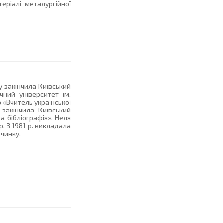
еріалі металургійної
 закінчила Київський
чний університет ім.
 «Вчитель української
закінчила Київський
а бібліографія». Неля
. З 1981 р. викладала
очинку.