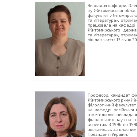
Викладач кафедри. Олен
ну Житомирської област
факультет Житомирського
та література», отрима
працювала на кафедрі л
Житомирського державн
та література», отрима
пішла з життя 15 січня 2
Професор, кандидат філ
Житомирського р-ну Жит
філологічний факультет 
на кафедрі російської
з методикою викладанн
філологічних наук на т
аспекти». З 1996 по 199
звільнилась за власним
Президенті України.