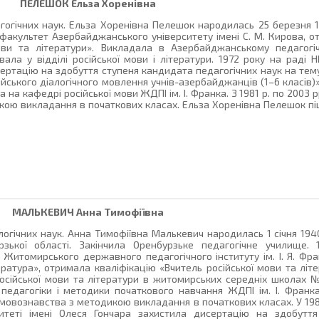
ПЕЛЕШОК
Ельза Хоренівна
огічних наук. Ельза Хоренівна Пелешок народилась 25 березня 193
 факультет Азербайджанського університету імені С. М. Кирова, о
ови та літератури». Викладала в Азербайджанському педагогічн
ала у відділі російської мови і літератури. 1972 року на раді Н
ертацію на здобуття ступеня кандидата педагогічних наук на тем
йського діалогічного мовлення учнів-азербайджанців (1–6 класів)». 
 на кафедрі російської мови ЖДПІ ім. І. Франка. З 1981 р. по 2003
ою викладання в початкових класах. Ельза Хоренівна Пелешок піш
МАЛЬКЕВИЧ
Анна Тимофіївна
огічних наук. Анна Тимофіївна Малькевич народилась 1 січня 1940
рзької області. Закінчила Оренбурзьке педагогічне училище. 
 Житомирського державного педагогічного інституту ім. І. Я. Фра
ература», отримала кваліфікацію «Вчитель російської мови та літе
сійської мови та літератури в житомирських середніх школах №
педагогіки і методики початкового навчання ЖДПІ ім. І. Франка
овознавства з методикою викладання в початкових класах. У 198
ситеті імені Олеся Гончара захистила дисертацію на здобутт