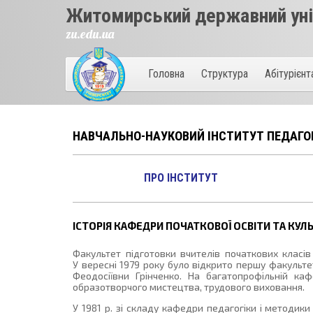
Житомирський державний унів
zu.edu.ua
Головна
Структура
Абітурієн
НАВЧАЛЬНО-НАУКОВИЙ ІНСТИТУТ ПЕДАГО
ПРО ІНСТИТУТ
ІСТОРІЯ КАФЕДРИ ПОЧАТКОВОЇ ОСВІТИ ТА КУЛ
Факультет підготовки вчителів початкових класі
У вересні 1979 року було відкрито першу факульт
Феодосіївни Грінченко. На багатопрофільній каф
образотворчого мистецтва, трудового виховання.
У 1981 р. зі складу кафедри педагогіки і метод