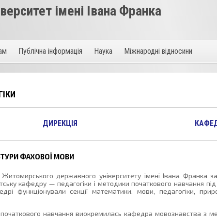
ерситет імені Івана Франка
там
Публічна інформація
Наука
Міжнародні відносини
ГІКИ
ДИРЕКЦІЯ
КАФЕ
ЬТУРИ ФАХОВОЇ МОВИ
в Житомирського державного університету імені Івана Франка за
етську кафедру — педагогіки і методики початкового навчання під
едрі функціонували секції математики, мови, педагогіки, прир
ики початкового навчання виокремилась кафедра мовознавства з 