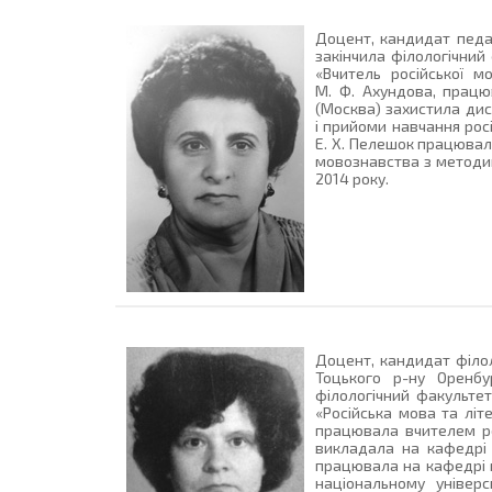
Доцент, кандидат педаг
закінчила філологічний
«Вчитель російської м
М. Ф. Ахундова, працюв
(Москва) захистила дис
і прийоми навчання росі
Е. Х. Пелешок працювала
мовознавства з методик
2014 року.
Доцент, кандидат філол
Тоцького р-ну Оренбу
філологічний факультет
«Російська мова та літ
працювала вчителем ро
викладала на кафедрі 
працювала на кафедрі м
національному універ