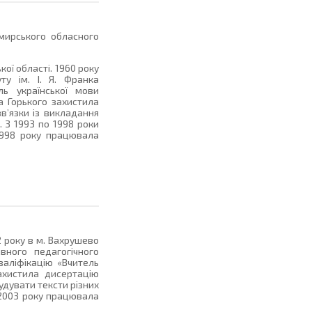
омирського обласного
ої області. 1960 року
ту ім. І. Я. Франка
ль української мови
а Горького захистила
в’язки із викладання
. З 1993 по 1998 роки
1998 року працювала
2 року в м. Вахрушево
вного педагогічного
кваліфікацію «Вчитель
захистила дисертацію
удувати тексти різних
 2003 року працювала