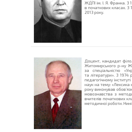
ЖДПІ ім. І. Я. Франка. 
в початкових класах. З 
2013 року.
Доцент, кандидат філо
Житомирського р-ну Жит
за спеціальністю «Ук
та літератури». З 1974
педагогічному інститут
наук на тему: «Лексика
року виконував обов’яз
мовознавства з методи
вчителів початкових кл
методичної роботи. Нин