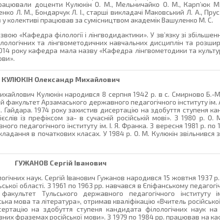
ацювали доценти Кулюкін О. М., Мельничайко О. М., Карп’юк М. 
нко Л. М., Бондарчук Л. І., старші викладачі Маковський Л. А., Прус В
ків у колективі працював за сумісництвом академік Вашуленко М. С.
вою «Кафедра філології і лінгводидактики». У зв’язку зі збільшен
ілологічних та лінгвометодичних навчальних дисциплін та розши
014 року кафедра мала назву «Кафедра лінгвометодики та культур
ови».
КУЛЮКІН
Олександр Михайлович
ихайлович Кулюкін народився 8 серпня 1942 р. в с. Смирново Б.-
ий факультет Арзамаського державного педагогічного інституту ім. А.
П. Гайдара. 1974 року захистив дисертацію на здобуття ступеня к
єслів із префіксом за- в сучасній російській мові». З 1980 р. О
о педагогічного інституту ім. І. Я. Франка. З вересня 1981 р. по 1
дання в початкових класах. У 1984 р. О. М. Кулюкін звільнився
ГУЖАНОВ
Сергій Іванович
гічних наук. Сергій Іванович Гужанов народився 15 жовтня 1937 р.
ської області. З 1961 по 1963 рр. навчався в Єпіфанському педагогіч
й факультет Тульського державного педагогічного інституту і
ська мова та література», отримав кваліфікацію «Вчитель російської
сертацію на здобуття ступеня кандидата філологічних наук на 
них фраземах російської мови». З 1979 по 1984 рр. працював на ка