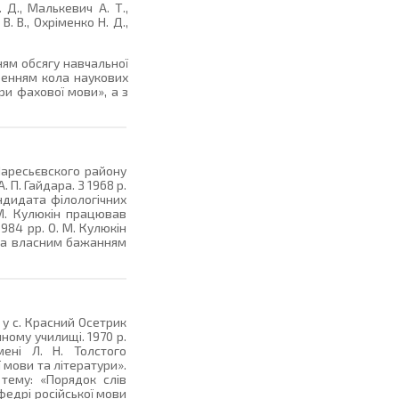
Д., Малькевич А. Т.,
. В., Охріменко Н. Д.,
ням обсягу навчальної
ренням кола наукових
и фахової мови», а з
Маресьєвского району
 П. Гайдара. З 1968 р.
андидата філологічних
. М. Кулюкін працював
984 рр. О. М. Кулюкін
 за власним бажанням
 у с. Красний Осетрик
ному училищі. 1970 р.
мені Л. Н. Толстого
 мови та літератури».
тему: «Порядок слів
федрі російської мови