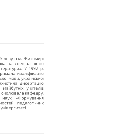
5 року в м. Житомирі
нка за спеціальністю
тератури». У 1992 р.
тримала кваліфікацію
кої мови, української
захистила дисертацію
 майбутніх учителів
р. очолювала кафедру.
х наук «Формування
ностей педагогічних
університеті.