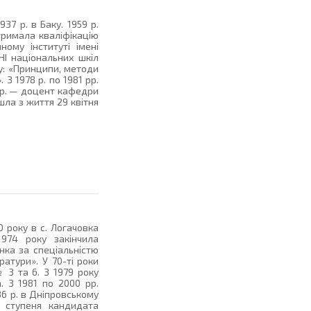
7 р. в Баку. 1959 р.
тримала кваліфікацію
ому інституті імені
НІ національних шкіл
у: «Принципи, методи
З 1978 р. по 1981 рр.
 рр. — доцент кафедри
ла з життя 29 квітня
 року в с. Логачовка
1974 року закінчила
нка за спеціальністю
ратури». У 70-ті роки
 3 та 6. З 1979 року
. З 1981 по 2000 рр.
6 р. в Дніпровському
я ступеня кандидата