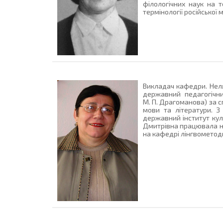
філологічних наук на т
термінології російської
Викладач кафедри. Неля
державний педагогічни
М. П. Драгоманова) за с
мови та літератури. З
державний інститут куль
Дмитрівна працювала на 
на кафедрі лінгвометод