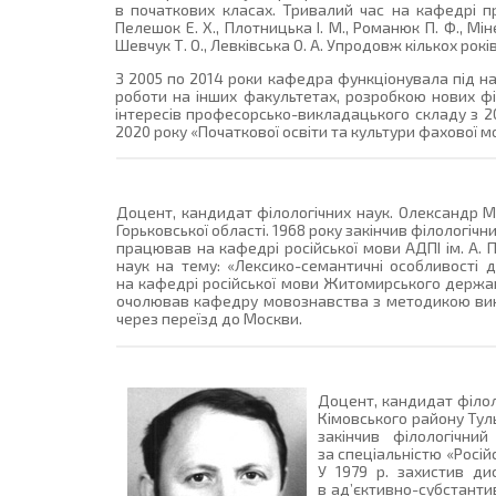
в початкових класах. Тривалий час на кафедрі пр
Пелешок Е. Х., Плотницька І. М., Романюк П. Ф., Міне
Шевчук Т. О., Левківська О. А. Упродовж кількох ро
З 2005 по 2014 роки кафедра функціонувала під наз
роботи на інших факультетах, розробкою нових ф
інтересів професорсько-викладацького складу з 2
2020 року «Початкової освіти та культури фахової м
Доцент, кандидат філологічних наук. Олександр М
Горьковської області. 1968 року закінчив філологічн
працював на кафедрі російської мови АДПІ ім. А. 
наук на тему: «Лексико-семантичні особливості ді
на кафедрі російської мови Житомирського державног
очолював кафедру мовознавства з методикою викла
через переїзд до Москви.
Доцент, кандидат філоло
Кімовського району Туль
закінчив філологічни
за спеціальністю «Росій
У 1979 р. захистив ди
в ад’єктивно-субстантив