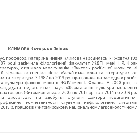
КЛИМОВА
Катерина Яківна
ук, професор. Катерина Яківна Климова народилась 14 жовтня 196
987 році закінчила філологічний факультет ЖДПІ імені І. Я. Фра
ература», отримала кваліфікацію «Вчитель російської мови та лі
. Я. Франка за спеціальністю «Українська мова та література», о
ви та літератури. З 1987 по 2019 рр. працювала на кафедрах російсь
та культури фахової мови в ЖДУ імені І. Франка. У 2000 році 
кандидата педагогічних наук «Формування культури мовлення
вах говірок Житомирщини». З 2003 по 2012 рр. та з 2014 по 2019 р
ла дисертацію на здобуття ступеня доктора педагогічни
рофесійної компетентності студентів нефілологічних спеціаль
я 2019 р. працює в Житомирському національному агроекологічному 