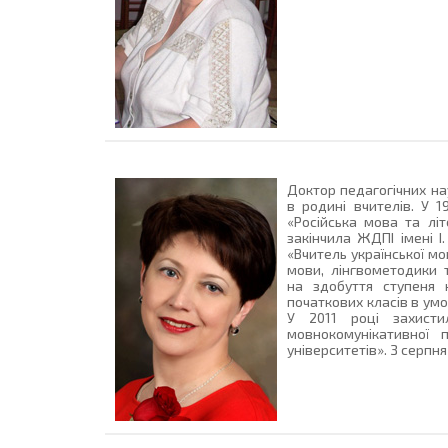
Доктор педагогічних на
в родині вчителів. У 1
«Російська мова та літ
закінчила ЖДПІ імені І
«Вчитель української мо
мови, лінгвометодики 
на здобуття ступеня 
початкових класів в умо
У 2011 році захисти
мовнокомунікативної п
університетів». З серпн