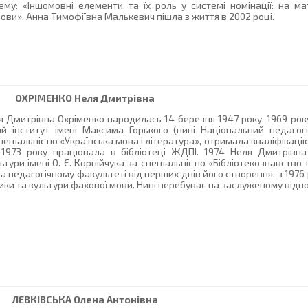
ему: «Іншомовні елементи та їх роль у системі номінації: на мат
 мови». Анна Тимофіївна Малькевич пішла з життя в 2002 році.
ОХРІМЕНКО
Неля Дмитрівна
 Дмитрівна Охріменко народилась 14 березня 1947 року. 1969 року
й інститут імені Максима Горького (нині Національний педагогі
пеціальністю «Українська мова і література», отримала кваліфікацію
 1973 року працювала в бібліотеці ЖДПІ. 1974 Неля Дмитрівна 
тури імені О. Є. Корнійчука за спеціальністю «Бібліотекознавство т
педагогічному факультеті від перших днів його створення, з 1976 р
ики та культури фахової мови. Нині перебуває на заслуженому відп
ЛЕВКІВСЬКА
Олена Антонівна