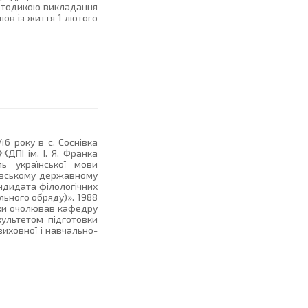
 методикою викладання
шов із життя 1 лютого
6 року в с. Соснівка
ДПІ ім. І. Я. Франка
ль української мови
иївському державному
андидата філологічних
льного обряду)». 1988
оки очолював кафедру
ультетом підготовки
виховної і навчально-