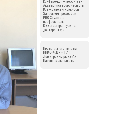
Конференції університету
Академічна доброчесність
Всеукраїнські конкурси
Запрошені професори
PRO Студії від
професіоналів
Відділ аспірантури та
докторантури
Проєкти для співпраці
ННВК «ЖДУ — ПАТ
„Електровимірювач“»
Патентна діяльність