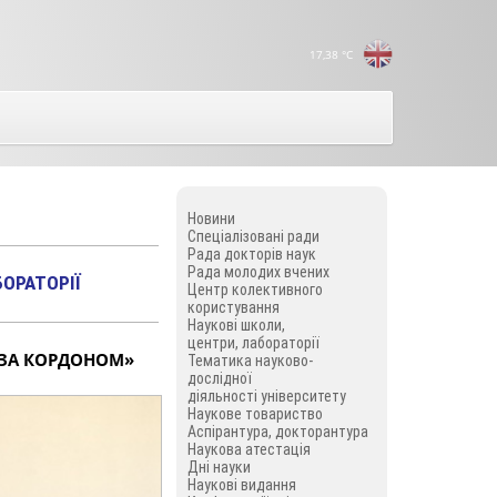
17,38
°C
Новини
Спеціалізовані ради
Рада докторів наук
Рада молодих вчених
БОРАТОРІЇ
Центр колективного
користування
Наукові школи,
центри, лабораторії
 ЗА КОРДОНОМ»
Тематика науково-
дослідної
діяльності університету
Наукове товариство
Аспірантура, докторантура
Наукова атестація
Дні науки
Наукові видання