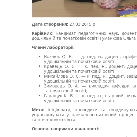
Дата створення:
27.03.2015 р.
Керівник:
кандидат педагогічних наук, доцен
дошкільній та початковій освіті Гуманкова Ольга 
Члени лабораторії:
Вознюк О. В. — д. пед. н., доцент, проф
у дошкільній та початковій освіті;
Кравець О. Є. — к. пед. н., доцент, до
у дошкільній та початковій освіті;
Михайлова О. С. — к. пед. н., доцент, за
у дошкільній та початковій освіті;
Зимовець О. А. — викладач кафедри анг
та початковій освіті;
Гаращук К. В. — к. пед. н., старший вик
у дошкільній та початковій освіті.
Мета:
ініціювати, проводити та координуват
упроваджувати у навчально-виховний процес су
та початкової освіти.
Основні напрямки діяльності: