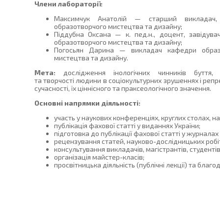
Члени лабораторії:
Максимчук Анатолій — старший викладач,
образотворчого мистецтва та дизайну;
Піддубна Оксана — к. пед.н., доцент, завідув
образотворчого мистецтва та дизайну;
Погосьян Дарина — викладач кафедри образ
мистецтва та дизайну.
Мета:
дослідження інологічних чинників буття, д
та творчості людини в соціокультурних зрушеннях і репр
сучасності, їх ціннісного та праксеологічного значення.
Основні напрямки діяльності:
участь у наукових конференціях, круглих столах, н
публікація фахової статті у виданнях України;
підготовка до публікації фахової статті у журналах 
рецензування статей, науково-дослідницьких робі
консультування викладачів, магістрантів, студентів
організація майстер-класів;
просвітницька діяльність (публічні лекції) та благо