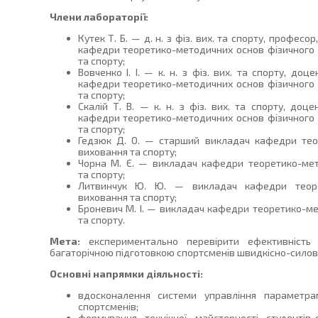
Члени лабораторії:
Кутек Т. Б. — д. н. з фіз. вих. та спорту, професор
кафедри теоретико-методичних основ фізичного
та спорту;
Вовченко І. І. — к. н. з фіз. вих. та спорту, доц
кафедри теоретико-методичних основ фізичного
та спорту;
Скалій Т. В. — к. н. з фіз. вих. та спорту, доце
кафедри теоретико-методичних основ фізичного
та спорту;
Гедзюк Д. О. — старший викладач кафедри тео
виховання та спорту;
Чорна М. Є. — викладач кафедри теоретико-мет
та спорту;
Литвинчук Ю. Ю. — викладач кафедри теоре
виховання та спорту;
Броневич М. І. — викладач кафедри теоретико-м
та спорту.
Мета:
експериментально перевірити ефективність 
багаторічною підготовкою спортсменів швидкісно-силови
Основні напрямки діяльності:
вдосконалення системи управління параметрам
спортсменів;
формування технічної майстерності студентів-