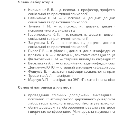
Члени лабораторії:
Кириченко В. В. — д. психол. н., професор, профе
соціальної та практичної психології;
Савиченко О. М. — к. психол. н., доцент, доце
соціальної та практичної психології;
Тичина І. М. — к. психол. н., доцент, декан 
психологічного факультету;
Гавриловська К. П. — к. психол. н., доцент, доце
соціальної та практичної психології;
Загурська І. С. — к. психол. н., доцент, доце
соціальної та практичної психології;
Пирог Г. В. — к. філос. н., доцент, доцент кафедри с
Кротюк К. А. — к. психол. н., асистент кафедри соціа
Фальковська Л. М. — старший викладач кафедри соц
Весельська А. Л. — старший викладач кафедри соціа
Дем’янчук Ю. Ю. — старший викладач кафедри соціа
Фещук В. В. — асистент кафедри соціальної та практ
Троценко А. Л. — аспірант;
Марчук А. П. — аспірантка ОНП «Педагогічна та віко
Основні напрямки діяльності:
проведення спільних досліджень викладачів 
психології Житомирського державного університету
лабораторії психології творчості Інституту психологі
обмін досвідом та обговорення результатів досл
і щорічних конференціях: Міжнародна наукова пси