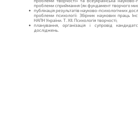
проблеми творчості» та Всеукраїнська науково-
проблеми сприймання (як фундамент творчого мис
публікація результатів науково-психологічних дос
проблеми психології: Збірник наукових праць Інст
НАПН України. Т. ХІІ. Психологія творчості;
планування, організація і супровід кандидат
досліджень.